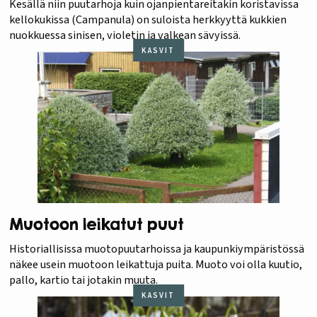
Kesällä niin puutarhoja kuin ojanpientareitakin koristavissa
kellokukissa (Campanula) on suloista herkkyyttä kukkien
nuokkuessa sinisen, violetin ja valkean sävyissä.
KASVIT
Muotoon leikatut puut
Historiallisissa muotopuutarhoissa ja kaupunkiympäristössä
näkee usein muotoon leikattuja puita. Muoto voi olla kuutio,
pallo, kartio tai jotakin muuta.
KASVIT