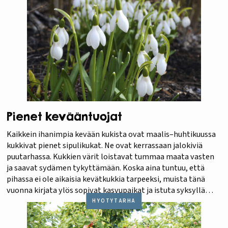
Pienet kevääntuojat
Kaikkein ihanimpia kevään kukista ovat maalis–huhtikuussa
kukkivat pienet sipulikukat. Ne ovat kerrassaan jalokiviä
puutarhassa. Kukkien värit loistavat tummaa maata vasten
ja saavat sydämen tykyttämään. Koska aina tuntuu, että
pihassa ei ole aikaisia kevätkukkia tarpeeksi, muista tänä
vuonna kirjata ylös sopivat kasvupaikat ja istuta syksyllä
lisää sipuleita ja mukuloita.
HYÖTYTARHA