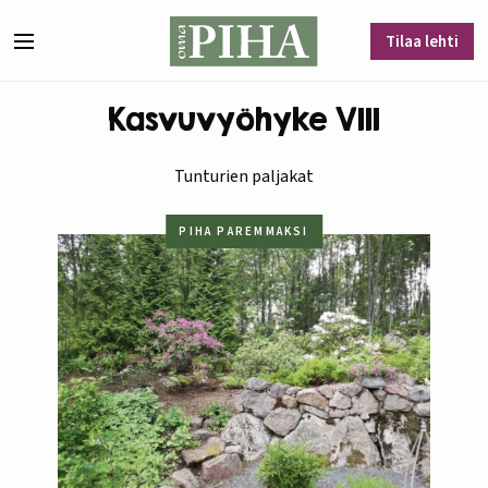
Siirry sisältöön
Tilaa lehti
Valikko
Kasvuvyöhyke VIII
Tunturien paljakat
PIHA PAREMMAKSI