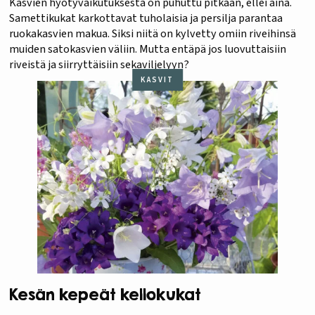
Kasvien hyötyvaikutuksesta on puhuttu pitkään, ellei aina.
Samettikukat karkottavat tuholaisia ja persilja parantaa
ruokakasvien makua. Siksi niitä on kylvetty omiin riveihinsä
muiden satokasvien väliin. Mutta entäpä jos luovuttaisiin
riveistä ja siirryttäisiin sekaviljelyyn?
KASVIT
Kesän kepeät kellokukat