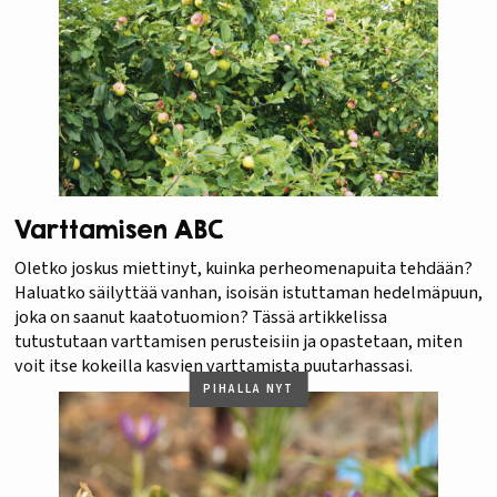
Varttamisen ABC
Oletko joskus miettinyt, kuinka perheomenapuita tehdään?
Haluatko säilyttää vanhan, isoisän istuttaman hedelmäpuun,
joka on saanut kaatotuomion? Tässä artikkelissa
tutustutaan varttamisen perusteisiin ja opastetaan, miten
voit itse kokeilla kasvien varttamista puutarhassasi.
PIHALLA NYT