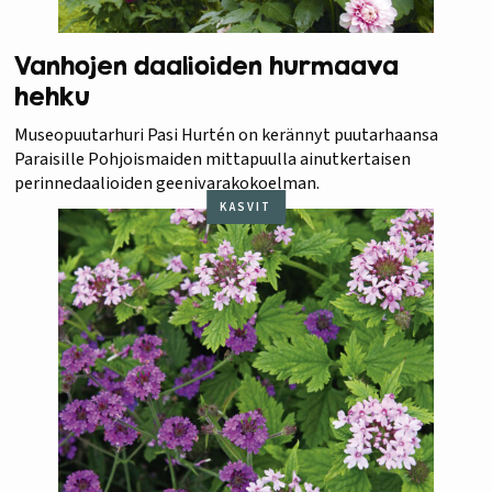
Vanhojen daalioiden hurmaava
hehku
Museopuutarhuri Pasi Hurtén on kerännyt puutarhaansa
Paraisille Pohjoismaiden mittapuulla ainutkertaisen
perinnedaalioiden geenivarakokoelman.
KASVIT