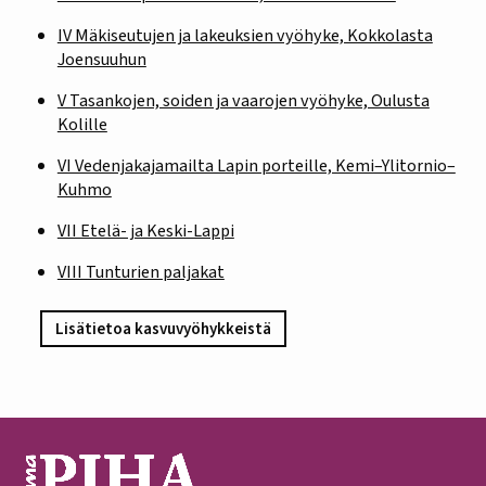
IV Mäkiseutujen ja lakeuksien vyöhyke, Kokkolasta
Joensuuhun
V Tasankojen, soiden ja vaarojen vyöhyke, Oulusta
Kolille
VI Vedenjakajamailta Lapin porteille, Kemi–Ylitornio–
Kuhmo
VII Etelä- ja Keski-Lappi
VIII Tunturien paljakat
Lisätietoa kasvuvyöhykkeistä