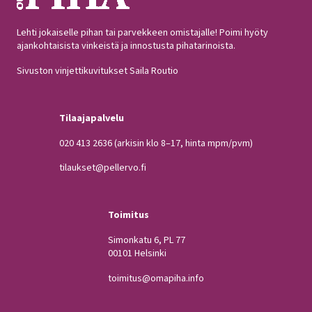
Lehti jokaiselle pihan tai parvekkeen omistajalle! Poimi hyöty
ajankohtaisista vinkeistä ja innostusta pihatarinoista.
Sivuston vinjettikuvitukset Saila Routio
Tilaajapalvelu
020 413 2636
(arkisin klo 8–17, hinta mpm/pvm)
tilaukset@pellervo.fi
Toimitus
Simonkatu 6, PL 77
00101 Helsinki
toimitus@omapiha.info