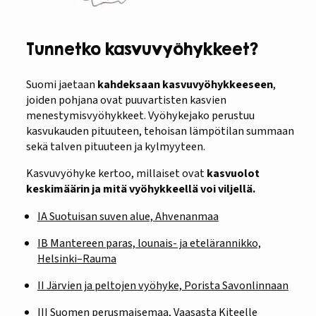
Tunnetko kasvuvyöhykkeet?
Suomi jaetaan
kahdeksaan kasvuvyöhykkeeseen
,
joiden pohjana ovat puuvartisten kasvien
menestymisvyöhykkeet. Vyöhykejako perustuu
kasvukauden pituuteen, tehoisan lämpötilan summaan
sekä talven pituuteen ja kylmyyteen.
Kasvuvyöhyke kertoo, millaiset ovat
kasvuolot
keskimäärin ja mitä vyöhykkeellä voi viljellä.
IA Suotuisan suven alue, Ahvenanmaa
IB
Mantereen paras, lounais- ja etelärannikko,
Helsinki–Rauma
II Järvien ja pelt
ojen vyöhyke, Porista Savonlinnaan
III Suomen perusmaisemaa, Vaasasta Kiteelle