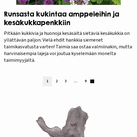
Runsasta kukintaa amppeleihin ja
kesäkukkapenkkiin
Pitkään kukkivia ja huonoja kesäsäitä sietäviä kesäkukkia on
yllättävän paljon. Vielä ehdit hankkia siemenet
taimikasvatusta varten! Taimia saa ostaa valmiinakin, mutta
harvinaisempia lajeja voi joutua kyselemään monelta
taimimyyjältä.
1
2
3
…
9