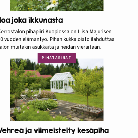
Iloa joka ikkunasta
errostalon pihapiiri Kuopiossa on Liisa Majurisen
0 vuoden elämäntyö. Pihan kukkaloisto ilahduttaa
alon muitakin asukkaita ja heidän vieraitaan.
PIHATARINAT
Vehreä ja viimeistelty kesäpiha