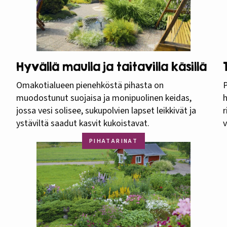
Hyvällä maulla ja taitavilla käsillä
Omakotialueen pienehköstä pihasta on
P
muodostunut suojaisa ja monipuolinen keidas,
h
jossa vesi solisee, sukupolvien lapset leikkivät ja
r
ystäviltä saadut kasvit kukoistavat.
v
PIHATARINAT