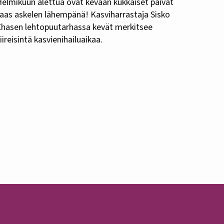
elmikuun alettua ovat kevään kukkaiset päivät
aas askelen lähempänä! Kasviharrastaja Sisko
Chasen lehtopuutarhassa kevät merkitsee
iireisintä kasvienihailuaikaa.