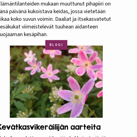
lämäntilanteiden mukaan muuttunut pihapiiri on
änä päivänä kukoistava keidas, jossa vietetään
ikaa koko suvun voimin. Daaliat ja itsekasvatetut
esäkukat viimeistelevät tuuhean aidanteen
suojaaman kesäpihan.
BLOGI
Kevätkasvikeräilijän aarteita