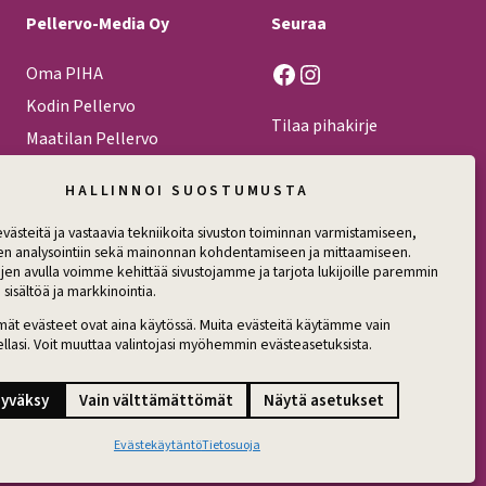
Pellervo-Media Oy
Seuraa
Facebook
Instagram
Oma PIHA
Kodin Pellervo
Tilaa pihakirje
Maatilan Pellervo
HALLINNOI SUOSTUMUSTA
ästeitä ja vastaavia tekniikoita sivuston toiminnan varmistamiseen,
en analysointiin sekä mainonnan kohdentamiseen ja mittaamiseen.
jen avulla voimme kehittää sivustojamme ja tarjota lukijoille paremmin
 sisältöä ja markkinointia.
mät evästeet ovat aina käytössä. Muita evästeitä käytämme vain
llasi. Voit muuttaa valintojasi myöhemmin evästeasetuksista.
yväksy
Vain välttämättömät
Näytä asetukset
Evästekäytäntö
Tietosuoja