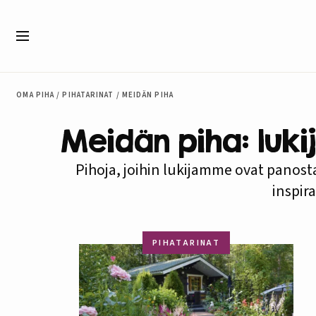
Siirry sisältöön
Valikko
OMA PIHA
/
PIHATARINAT
/
MEIDÄN PIHA
Meidän piha: luk
Pihoja, joihin lukijamme ovat panosta
inspira
PIHATARINAT