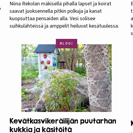
Niina Rekolan mäkisellä pihalla lapset ja koirat
E
o
saavat juoksennella pitkin polkuja ja kanat
t
kuopsuttaa pensaiden alla. Vesi solisee
a
suihkulähteissä ja amppelit heiluvat kesätuulessa.
k
BLOGI
Kevätkasvikeräilijän puutarhan
kukkia ja käsitöitä