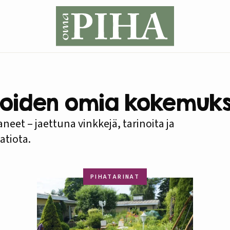
ijoiden omia kokemuksi
neet – jaettuna vinkkejä, tarinoita ja
atiota.
PIHATARINAT