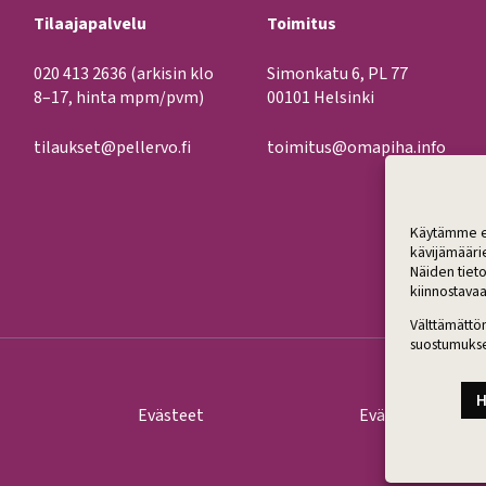
Tilaajapalvelu
Toimitus
020 413 2636
(arkisin klo
Simonkatu 6, PL 77
8–17, hinta mpm/pvm)
00101 Helsinki
tilaukset@pellervo.fi
toimitus@omapiha.info
Käytämme ev
kävijämääri
Näiden tieto
kiinnostavaa
Välttämättö
suostumukse
H
Evästeet
Evästeasetukset