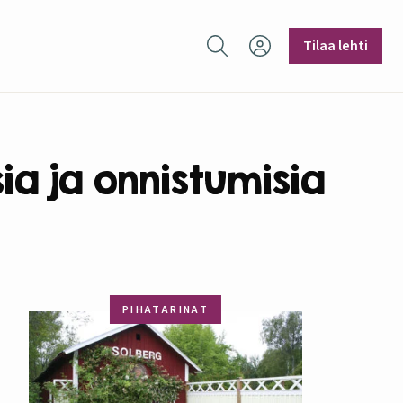
Hae sivustolta
Tilaa lehti
a ja onnistumisia
PIHATARINAT