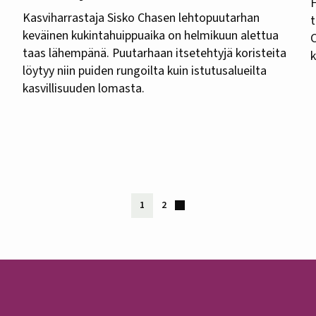
H
Kasviharrastaja Sisko Chasen lehtopuutarhan
t
keväinen kukintahuippuaika on helmikuun alettua
taas lähempänä. Puutarhaan itsetehtyjä koristeita
k
löytyy niin puiden rungoilta kuin istutusalueilta
kasvillisuuden lomasta.
1
2