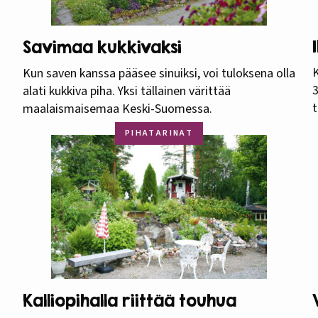
Savimaa kukkivaksi
K
Kun saven kanssa pääsee sinuiksi, voi tuloksena olla
3
alati kukkiva piha. Yksi tällainen värittää
t
maalaismaisemaa Keski-Suomessa.
PIHATARINAT
Kalliopihalla riittää touhua