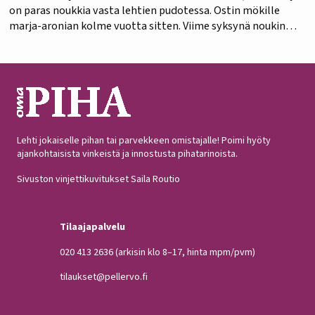
on paras noukkia vasta lehtien pudotessa. Ostin mökille
marja-aronian kolme vuotta sitten. Viime syksynä noukin
viimeiset pari marjaa vasta lehtien pudottua. Ne olivat
mahdottoman makeita ja herkullisia!…
Lehti jokaiselle pihan tai parvekkeen omistajalle! Poimi hyöty
ajankohtaisista vinkeistä ja innostusta pihatarinoista.
Sivuston vinjettikuvitukset Saila Routio
Tilaajapalvelu
020 413 2636
(arkisin klo 8–17, hinta mpm/pvm)
tilaukset@pellervo.fi