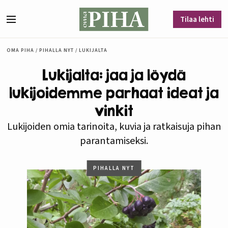
Siirry sisältöön
Tilaa lehti
Valikko
OMA PIHA
/
PIHALLA NYT
/
LUKIJALTA
Lukijalta: jaa ja löydä
lukijoidemme parhaat ideat ja
vinkit
Lukijoiden omia tarinoita, kuvia ja ratkaisuja pihan
parantamiseksi.
PIHALLA NYT