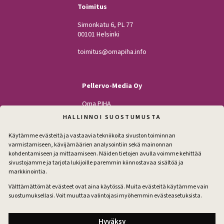
Toimitus
Simonkatu 6, PL 77
00101 Helsinki
toimitus@omapiha.info
Pellervo-Media Oy
Oma PIHA
Kodin Pellervo
HALLINNOI SUOSTUMUSTA
Maatilan Pellervo
Käytämme evästeitä ja vastaavia tekniikoita sivuston toiminnan
varmistamiseen, kävijämäärien analysointiin sekä mainonnan
kohdentamiseen ja mittaamiseen. Näiden tietojen avulla voimme kehittää
sivustojamme ja tarjota lukijoille paremmin kiinnostavaa sisältöä ja
Seuraa
markkinointia.
Facebook
Instagram
Välttämättömät evästeet ovat aina käytössä. Muita evästeitä käytämme vain
suostumuksellasi. Voit muuttaa valintojasi myöhemmin evästeasetuksista.
Tilaa pihakirje
Hyväksy