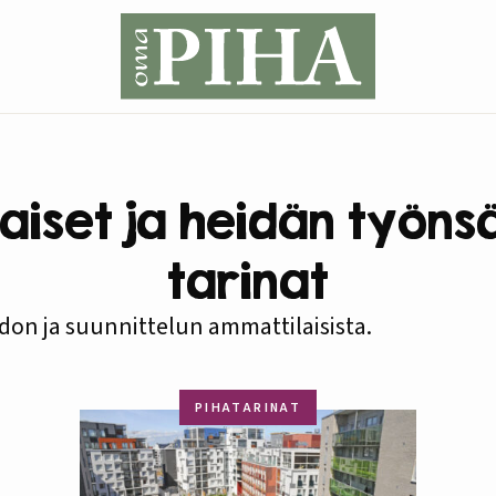
aiset ja heidän työns
tarinat
idon ja suunnittelun ammattilaisista.
PIHATARINAT