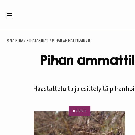
Siirry sisältöön
Valikko
OMA PIHA
/
PIHATARINAT
/
PIHAN AMMATTILAINEN
Pihan ammattil
Haastatteluita ja esittelyitä pihanho
BLOGI