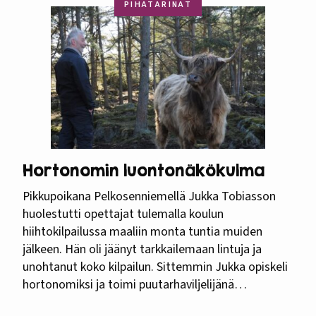
PIHATARINAT
Hortonomin luontonäkökulma
Pikkupoikana Pelkosenniemellä Jukka Tobiasson
huolestutti opettajat tulemalla koulun
hiihtokilpailussa maaliin monta tuntia muiden
jälkeen. Hän oli jäänyt tarkkailemaan lintuja ja
unohtanut koko kilpailun. Sittemmin Jukka opiskeli
hortonomiksi ja toimi puutarhaviljelijänä
kymmenien vuosien ajan. Lintujen tarkkailu ei