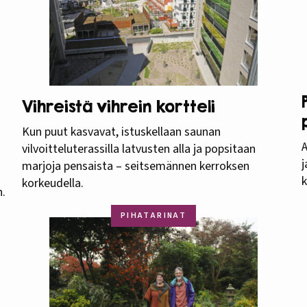
Vihreistä vihrein kortteli
Kun puut kasvavat, istuskellaan saunan
A
vilvoitteluterassilla latvusten alla ja popsitaan
j
marjoja pensaista – seitsemännen kerroksen
korkeudella.
n.
PIHATARINAT