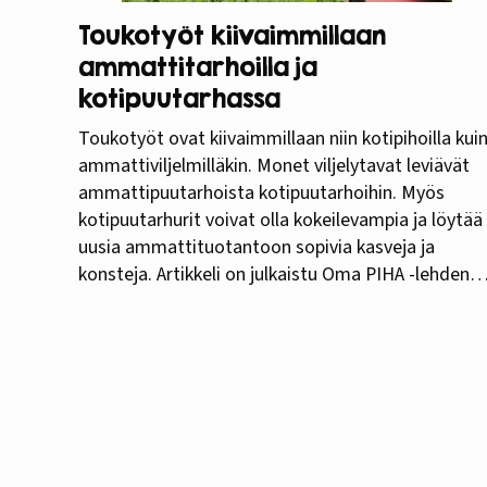
Toukotyöt kiivaimmillaan
ammattitarhoilla ja
kotipuutarhassa
Toukotyöt ovat kiivaimmillaan niin kotipihoilla kui
ammattiviljelmilläkin. Monet viljelytavat leviävät
ammattipuutarhoista kotipuutarhoihin. Myös
kotipuutarhurit voivat olla kokeilevampia ja löytää
uusia ammattituotantoon sopivia kasveja ja
konsteja. Artikkeli on julkaistu Oma PIHA -lehden
numerossa 3/2018. Varhaistuotantoon tähtäävät
ammattipuutarhurit ovat viljelytoimissaan
kotipuutarhureita kuukauden tai kaksi
aikaisemmassa. Uutisista tuttuja ovat Rymättylän
perunanviljelijät, jotka istuttavat siemenmukulat
maaliskuussa heti, kun routa…