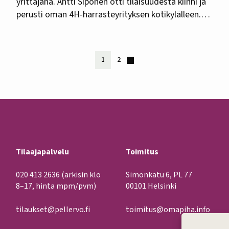
yrittäjänä. Antti Siponen otti tilaisuudesta kiinni ja
perusti oman 4H-harrasteyrityksen kotikylälleen.
Tämä artikkeli on julkaistu Oma PIHA -lehden
numerossa 2/2018. Savon sydämessä, Lapinlahden
Alapitkän kylässä, asuva lukiolaispoika Antti Siponen
1
2
löysi alun yrittäjyydelle, kun…
Tilaajapalvelu
Toimitus
020 413 2636
(arkisin klo
Simonkatu 6, PL 77
8–17, hinta mpm/pvm)
00101 Helsinki
tilaukset@pellervo.fi
toimitus@omapiha.info