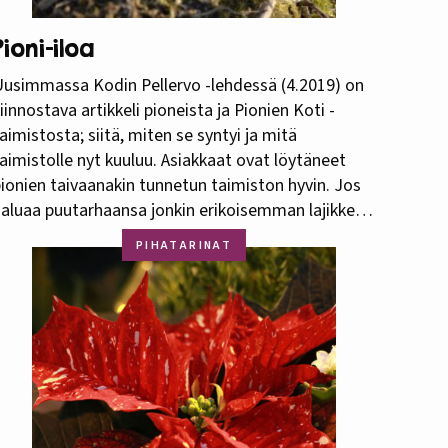
Pioni-iloa
usimmassa Kodin Pellervo -lehdessä (4.2019) on
iinnostava artikkeli pioneista ja Pionien Koti -
aimistosta; siitä, miten se syntyi ja mitä
aimistolle nyt kuuluu. Asiakkaat ovat löytäneet
ionien taivaanakin tunnetun taimiston hyvin. Jos
aluaa puutarhaansa jonkin erikoisemman lajikkeen
ai lajin, ovat vaihtoehdot joko tilata ulkomailta tai
PIHATARINAT
ankkia se Pionien Kodista. Ulkomailla näin kerran
urmaavan hailakan vaaleanpunaisen silkkipionin,…