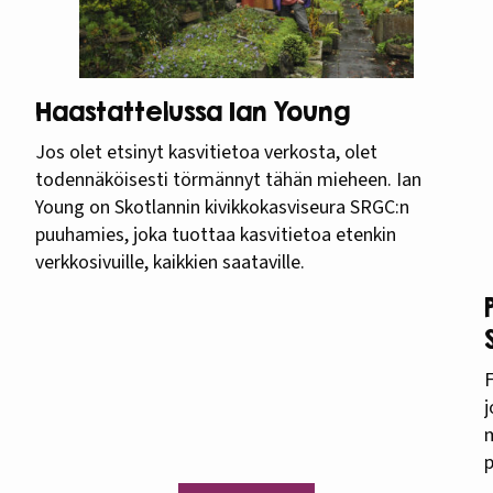
Haastattelussa Ian Young
Jos olet etsinyt kasvitietoa verkosta, olet
todennäköisesti törmännyt tähän mieheen. Ian
Young on Skotlannin kivikkokasviseura SRGC:n
puuhamies, joka tuottaa kasvitietoa etenkin
verkkosivuille, kaikkien saataville.
F
j
m
p