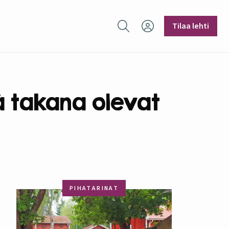
Hae sivustolta
Tilaa lehti
ä takana olevat
PIHATARINAT