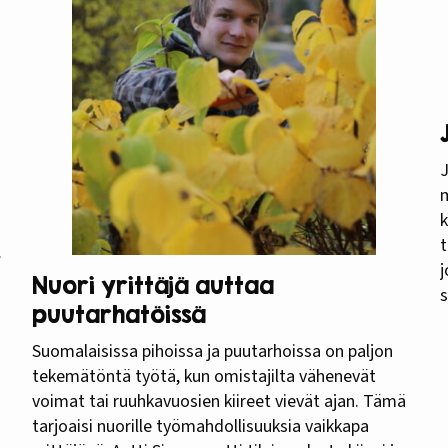
n
J
m
k
t
j
Nuori yrittäjä auttaa
s
puutarhatöissä
o
A
Suomalaisissa pihoissa ja puutarhoissa on paljon
M
tekemätöntä työtä, kun omistajilta vähenevät
h
voimat tai ruuhkavuosien kiireet vievät ajan. Tämä
tarjoaisi nuorille työmahdollisuuksia vaikkapa
s