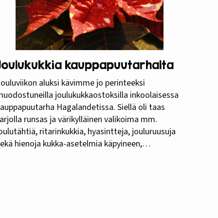
Joulukukkia kauppapuutarhalta
ouluviikon aluksi kävimme jo perinteeksi
uodostuneilla joulukukkaostoksilla inkoolaisessa
auppapuutarha Hagalandetissa. Siellä oli taas
arjolla runsas ja värikylläinen valikoima mm.
oulutähtiä, ritarinkukkia, hyasintteja, jouluruusuja
ekä hienoja kukka-asetelmia käpyineen,
lkipukkeinen ja muine jouluisine aiheineen.
siakaspalvelu puutarhalla on hyvin ystävällistä.
ieltämme lämmitti varsinkin myyjän lauluhyräily
änen pakatessaan ostoksiamme. Jo yli 70 vuotta
toiminnassa ollut kauppapuutarha Hagalandet
ijaitsee Hanko-Helsinki…