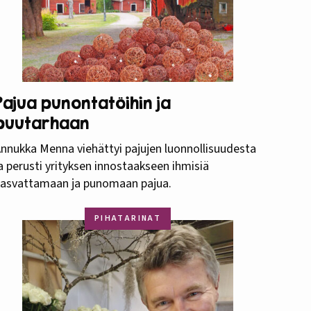
Pajua punontatöihin ja
puutarhaan
nnukka Menna viehättyi pajujen luonnollisuudesta
a perusti yrityksen innostaakseen ihmisiä
kasvattamaan ja punomaan pajua.
PIHATARINAT