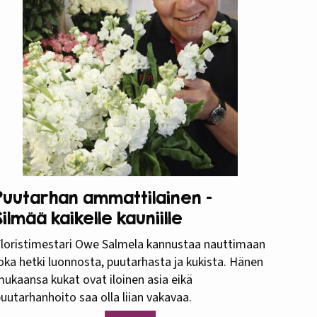
Puutarhan ammattilainen –
Silmää kaikelle kauniille
loristimestari Owe Salmela kannustaa nauttimaan
oka hetki luonnosta, puutarhasta ja kukista. Hänen
ukaansa kukat ovat iloinen asia eikä
uutarhanhoito saa olla liian vakavaa.