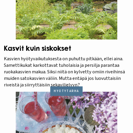
Kasvit kuin siskokset
Kasvien hyötyvaikutuksesta on puhuttu pitkään, ellei aina.
Samettikukat karkottavat tuholaisia ja persilja parantaa
ruokakasvien makua. Siksi niitä on kylvetty omiin riveihinsä
muiden satokasvien väliin. Mutta entäpä jos luovuttaisiin
riveistä ja siirryttäisiin sekaviljelyyn?
HYÖTYTARHA