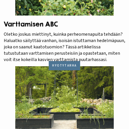
Varttamisen ABC
Oletko joskus miettinyt, kuinka perheomenapuita tehdään?
Haluatko säilyttää vanhan, isoisän istuttaman hedelmäpuun,
joka on saanut kaatotuomion? Tässä artikkelissa
tutustutaan varttamisen perusteisiin ja opastetaan, miten
voit itse kokeilla kasvien varttamista puutarhassasi.
HYÖTYTARHA