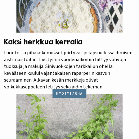
Kaksi herkkua kerralla
Luonto- ja pihakokemukset piirtyvät jo lapsuudessa ihmisen
aistimuistoihin. Tiettyihin vuodenaikoihin liittyy vahvoja
tuoksuja ja makuja. Sinivuokkojen tarkkailun ohella
kevääseen kuului vajantakaisen raparperin kasvun
seuraaminen. Alkavan kesän merkkejä olivat
voikukkaseppeleen letitys sekä äidin tekemän
raparperikiisselin maistelu.
HYÖTYTARHA