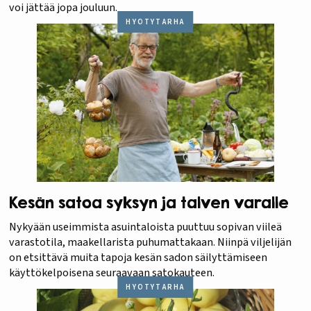
voi jättää jopa jouluun.
HYÖTYTARHA
Kesän satoa syksyn ja talven varalle
Nykyään useimmista asuintaloista puuttuu sopivan viileä
varastotila, maakellarista puhumattakaan. Niinpä viljelijän
on etsittävä muita tapoja kesän sadon säilyttämiseen
käyttökelpoisena seuraavaan satokauteen.
HYÖTYTARHA