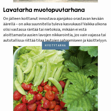
Lavatarha muotopuutarhana
On jälleen koittanut innostava ajanjakso orastavan kevään
äärellä – on aika suunnitella tuleva kasvukausi! Vaikka ulkona
olisi vastassa räntää tai nietoksia, mikään ei estä
aloittamasta uusien lavojen nikkarointia, jos vain vajassa tai
autotallissa riittää tilaa lautojen sahaamiseen ja käsittelyyn.
HYÖTYTARHA