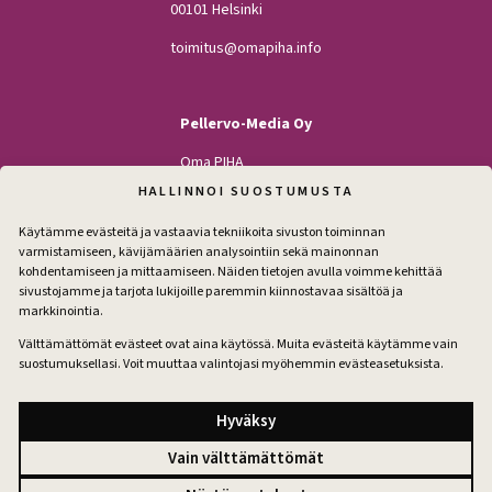
00101 Helsinki
toimitus@omapiha.info
Pellervo-Media Oy
Oma PIHA
Kodin Pellervo
HALLINNOI SUOSTUMUSTA
Maatilan Pellervo
Käytämme evästeitä ja vastaavia tekniikoita sivuston toiminnan
varmistamiseen, kävijämäärien analysointiin sekä mainonnan
kohdentamiseen ja mittaamiseen. Näiden tietojen avulla voimme kehittää
sivustojamme ja tarjota lukijoille paremmin kiinnostavaa sisältöä ja
Seuraa
markkinointia.
Facebook
Instagram
Välttämättömät evästeet ovat aina käytössä. Muita evästeitä käytämme vain
suostumuksellasi. Voit muuttaa valintojasi myöhemmin evästeasetuksista.
Tilaa pihakirje
Hyväksy
Vain välttämättömät