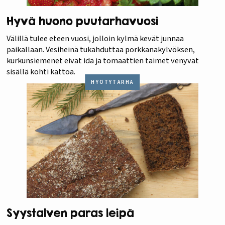
Hyvä huono puutarhavuosi
Välillä tulee eteen vuosi, jolloin kylmä kevät junnaa
paikallaan. Vesiheinä tukahduttaa porkkanakylvöksen,
kurkunsiemenet eivät idä ja tomaattien taimet venyvät
sisällä kohti kattoa.
HYÖTYTARHA
Syystalven paras leipä