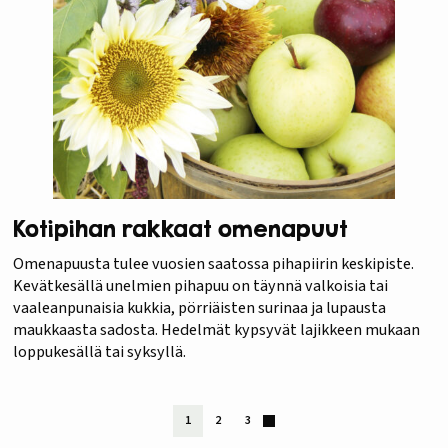
Kotipihan rakkaat omenapuut
Omenapuusta tulee vuosien saatossa pihapiirin keskipiste.
Kevätkesällä unelmien pihapuu on täynnä valkoisia tai
vaaleanpunaisia kukkia, pörriäisten surinaa ja lupausta
maukkaasta sadosta. Hedelmät kypsyvät lajikkeen mukaan
loppukesällä tai syksyllä.
1
2
3