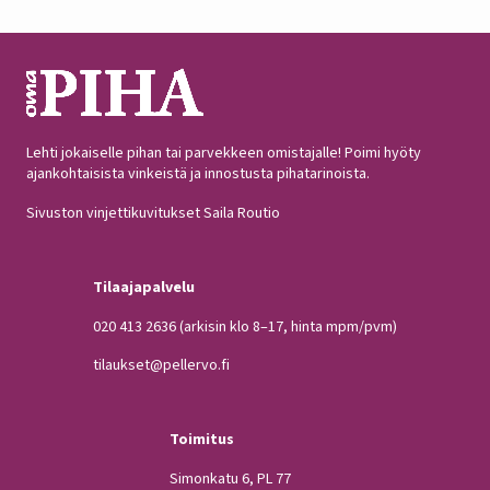
Lehti jokaiselle pihan tai parvekkeen omistajalle! Poimi hyöty
ajankohtaisista vinkeistä ja innostusta pihatarinoista.
Sivuston vinjettikuvitukset Saila Routio
Tilaajapalvelu
020 413 2636
(arkisin klo 8–17, hinta mpm/pvm)
tilaukset@pellervo.fi
Toimitus
Simonkatu 6, PL 77