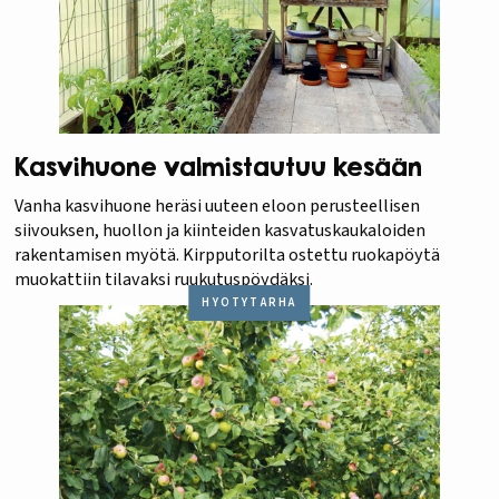
Kasvihuone valmistautuu kesään
Vanha kasvihuone heräsi uuteen eloon perusteellisen
siivouksen, huollon ja kiinteiden kasvatuskaukaloiden
rakentamisen myötä. Kirpputorilta ostettu ruokapöytä
muokattiin tilavaksi ruukutuspöydäksi.
HYÖTYTARHA