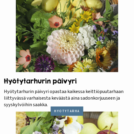
Hyötytarhurin päivyri
Hyötytarhurin päivyri opastaa kaikessa keittiöpuutarhaan
liittyvässä varhaisesta keväästä aina sadonkorjuuseen ja
syyskylvöihin saakka.
HYÖTYTARHA