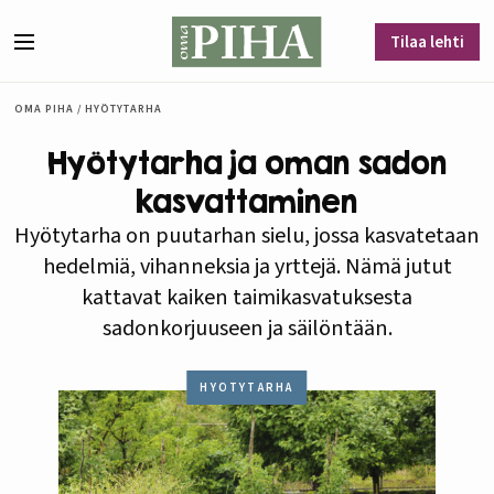
Siirry sisältöön
Tilaa lehti
Valikko
OMA PIHA
/
HYÖTYTARHA
Hyötytarha ja oman sadon
kasvattaminen
Hyötytarha on puutarhan sielu, jossa kasvatetaan
hedelmiä, vihanneksia ja yrttejä. Nämä jutut
kattavat kaiken taimikasvatuksesta
sadonkorjuuseen ja säilöntään.
HYÖTYTARHA