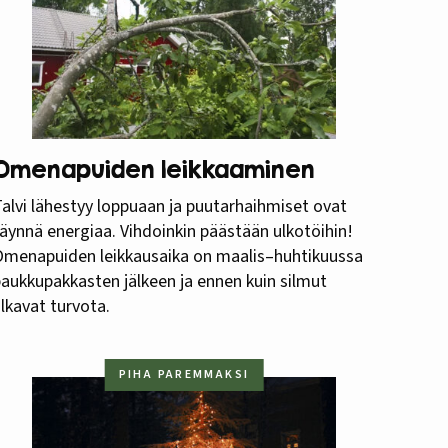
Omenapuiden leikkaaminen
alvi lähestyy loppuaan ja puutarhaihmiset ovat
äynnä energiaa. Vihdoinkin päästään ulkotöihin!
Omenapuiden leikkausaika on maalis–huhtikuussa
aukkupakkasten jälkeen ja ennen kuin silmut
lkavat turvota.
PIHA PAREMMAKSI