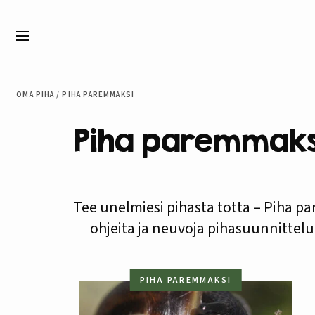
Siirry sisältöön
Valikko
OMA PIHA
/
PIHA PAREMMAKSI
Piha paremmaksi
Tee unelmiesi pihasta totta – Piha par
ohjeita ja neuvoja pihasuunnittel
PIHA PAREMMAKSI