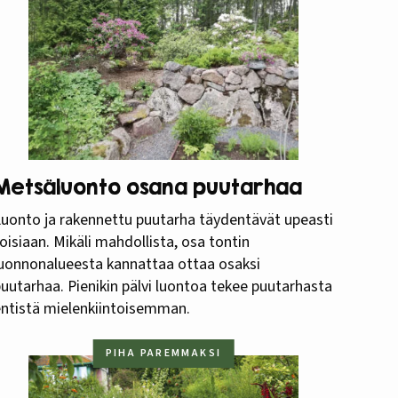
Metsäluonto osana puutarhaa
uonto ja rakennettu puutarha täydentävät upeasti
oisiaan. Mikäli mahdollista, osa tontin
uonnonalueesta kannattaa ottaa osaksi
uutarhaa. Pienikin pälvi luontoa tekee puutarhasta
ntistä mielenkiintoisemman.
PIHA PAREMMAKSI