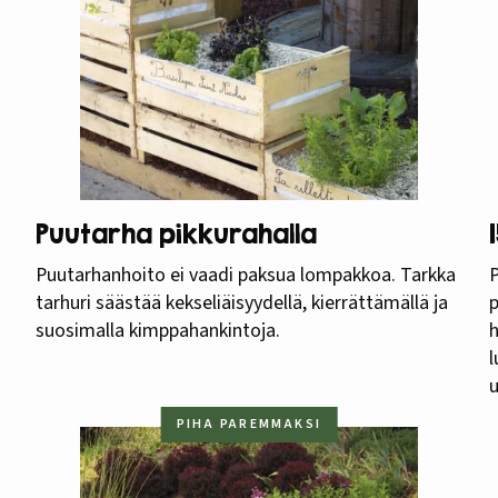
Puutarha pikkurahalla
Puutarhanhoito ei vaadi paksua lompakkoa. Tarkka
P
tarhuri säästää kekseliäisyydellä, kierrättämällä ja
p
suosimalla kimppahankintoja.
l
PIHA PAREMMAKSI