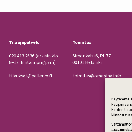
Tilaajapalvelu
Toimitus
020 413 2636
(arkisin klo
Simonkatu 6, PL 77
8–17, hinta mpm/pvm)
00101 Helsinki
tilaukset@pellervo.fi
toimitus@omapiha.info
Käytämme ev
kävijämääri
Näiden tieto
kiinnostavaa
Välttämättö
suostumukse