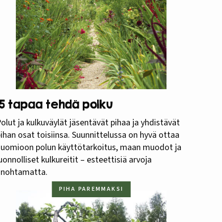
15 tapaa tehdä polku
olut ja kulkuväylät jäsentävät pihaa ja yhdistävät
ihan osat toisiinsa. Suunnittelussa on hyvä ottaa
huomioon polun käyttötarkoitus, maan muodot ja
uonnolliset kulkureitit – esteettisiä arvoja
unohtamatta.
PIHA PAREMMAKSI