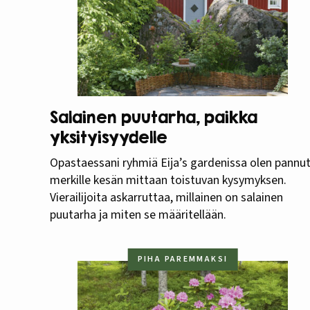
Salainen puutarha, paikka
yksityisyydelle
Opastaessani ryhmiä Eija’s gardenissa olen pannu
merkille kesän mittaan toistuvan kysymyksen.
Vierailijoita askarruttaa, millainen on salainen
puutarha ja miten se määritellään.
PIHA PAREMMAKSI