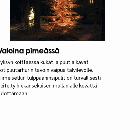
Valoina pimeässä
yksyn koittaessa kukat ja puut alkavat
otipuutarhurin tavoin vaipua talvilevolle.
iimeisetkin tulppaaninsipulit on turvallisesti
eitelty hiekansekaisen mullan alle kevättä
odottamaan.