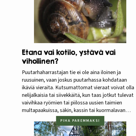
Etana vai kotilo, ystävä vai
vihollinen?
Puutarhaharrastajan tie ei ole aina iloinen ja
ruusuinen, vaan joskus puutarhassa kohdataan
ikäviä vieraita. Kutsumattomat vieraat voivat olla
nelijalkaisia tai siivekkäitä, kun taas jotkut tulevat
vaivihkaa ryömien tai piilossa uusien taimien
multapaakuissa, säkin, kassin tai kuormalavan
kyljessä. Varsinaisia Troijan hevosia.
PIHA PAREMMAKSI