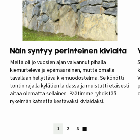
Näin syntyy perinteinen kiviaita
Meitä oli jo vuosien ajan vaivannut pihalla
S
kiemurteleva ja epämääräinen, mutta omalla
k
tavallaan hellyttävä kivimuodostelma. Se könötti
V
tontin rajalla kylätien laidassa ja muistutti etäisesti
p
aitaa olematta sellainen. Päätimme ryhdistää
rykelmän katsetta kestäväksi kiviaidaksi.
1
2
3