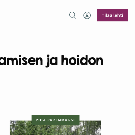
Hae sivustolta
Tilaa lehti
amisen ja hoidon
PIHA PAREMMAKSI