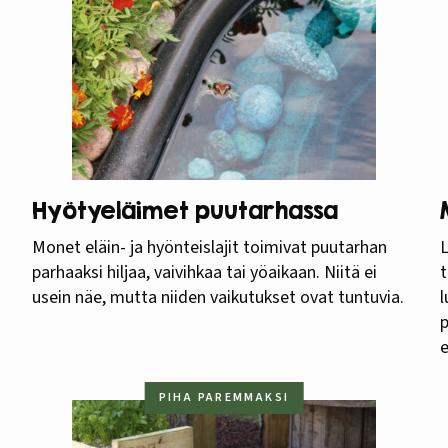
Hyötyeläimet puutarhassa
Monet eläin- ja hyönteislajit toimivat puutarhan
L
parhaaksi hiljaa, vaivihkaa tai yöaikaan. Niitä ei
t
usein näe, mutta niiden vaikutukset ovat tuntuvia.
l
p
e
PIHA PAREMMAKSI