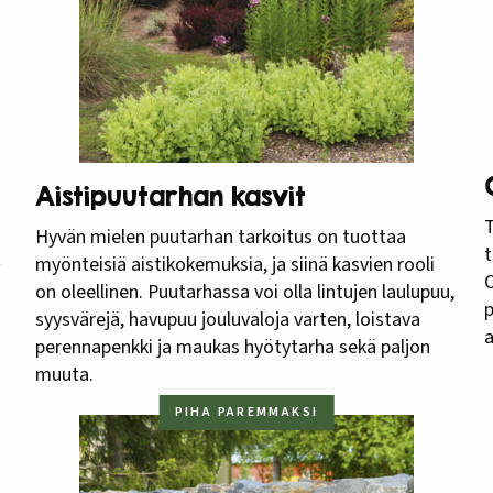
Aistipuutarhan kasvit
T
Hyvän mielen puutarhan tarkoitus on tuottaa
t
t
myönteisiä aistikokemuksia, ja siinä kasvien rooli
on oleellinen. Puutarhassa voi olla lintujen laulupuu,
p
syysvärejä, havupuu jouluvaloja varten, loistava
a
perennapenkki ja maukas hyötytarha sekä paljon
muuta.
PIHA PAREMMAKSI