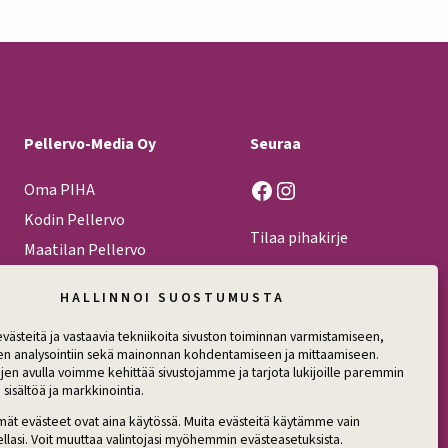
Pellervo-Media Oy
Seuraa
Facebook
Instagram
Oma PIHA
Kodin Pellervo
Tilaa pihakirje
Maatilan Pellervo
HALLINNOI SUOSTUMUSTA
ästeitä ja vastaavia tekniikoita sivuston toiminnan varmistamiseen,
en analysointiin sekä mainonnan kohdentamiseen ja mittaamiseen.
jen avulla voimme kehittää sivustojamme ja tarjota lukijoille paremmin
 sisältöä ja markkinointia.
mät evästeet ovat aina käytössä. Muita evästeitä käytämme vain
llasi. Voit muuttaa valintojasi myöhemmin evästeasetuksista.