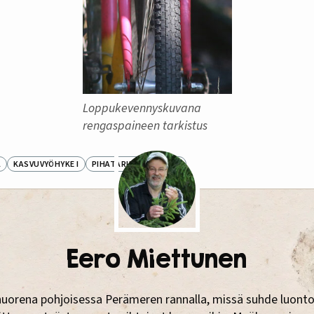
Loppukevennyskuvana
rengaspaineen tarkistus
A
KASVUVYÖHYKE I
PIHATARINAT
PUUT
Eero Miettunen
nuorena pohjoisessa Perämeren rannalla, missä suhde luonto