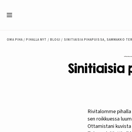
Siirry sisältöön
Valikko
OMA PIHA
/
PIHALLA NYT
/
BLOGI
/
SINITIAISIA PIHAPUISSA, SAMMAKKO TE
Sinitiaisi
Rivitalomme pihalla on sekä luumu- että kirsikkapuu. Seurasin eilen sinitiaisen akrobaattitemppuja
sen roikkuessa luumu
Ottamistani kuvista 