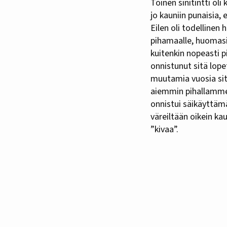
Toinen sinitintti oli
jo kauniin punaisia, 
Eilen oli todellinen 
pihamaalle, huomasin
kuitenkin nopeasti p
onnistunut sitä lop
muutamia vuosia sit
aiemmin pihallamme 
onnistui säikäyttäm
väreiltään oikein kau
”kivaa”.