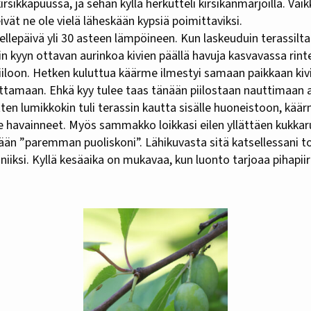
 kirsikkapuussa, ja sehän kyllä herkutteli kirsikanmarjoilla. Vai
eivät ne ole vielä läheskään kypsiä poimittaviksi.
hellepäivä yli 30 asteen lämpöineen. Kun laskeuduin terassilta
 kyyn ottavan aurinkoa kivien päällä havuja kasvavassa rinte
iiloon. Hetken kuluttua käärme ilmestyi samaan paikkaan kiv
ettamaan. Ehkä kyy tulee taas tänään piilostaan nauttimaan 
ten lumikkokin tuli terassin kautta sisälle huoneistoon, kä
havainneet. Myös sammakko loikkasi eilen yllättäen kukkar
ään ”paremman puoliskoni”. Lähikuvasta sitä katsellessani
niiksi. Kyllä kesäaika on mukavaa, kun luonto tarjoaa pihapiir