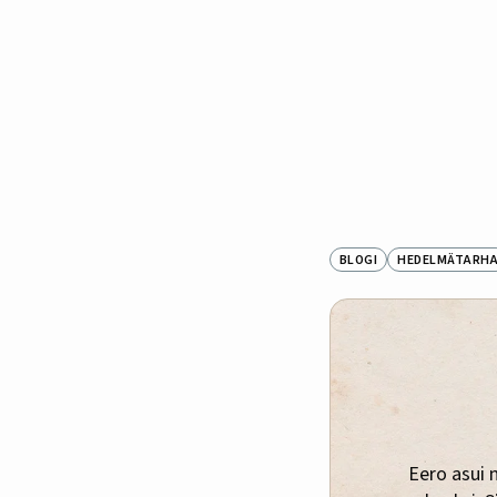
BLOGI
HEDELMÄTARH
Eero asui 