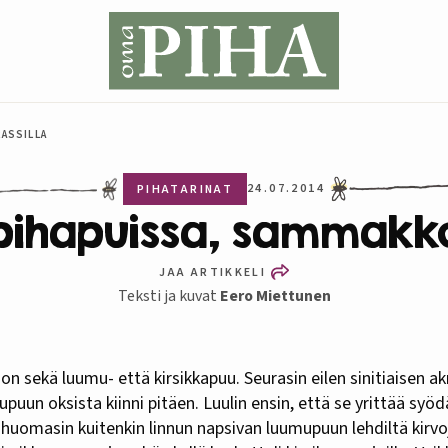
RASSILLA
24.07.2014
PIHATARINAT
a pihapuissa, sammakko
JAA ARTIKKELI
Teksti ja kuvat
Eero Miettunen
puun oksista kiinni pitäen. Luulin ensin, että se yrittää syö
huomasin kuitenkin linnun napsivan luumupuun lehdiltä kirvo