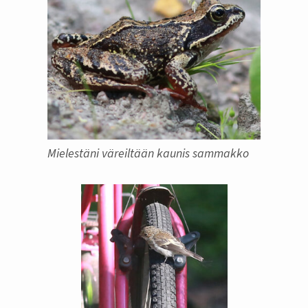
Mielestäni väreiltään kaunis sammakko