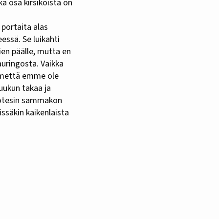
kka osa kirsikoista on
 portaita alas
essä. Se luikahti
ien päälle, mutta en
auringosta. Vaikka
ärmettä emme ole
uukun takaa ja
 totesin sammakon
issäkin kaikenlaista