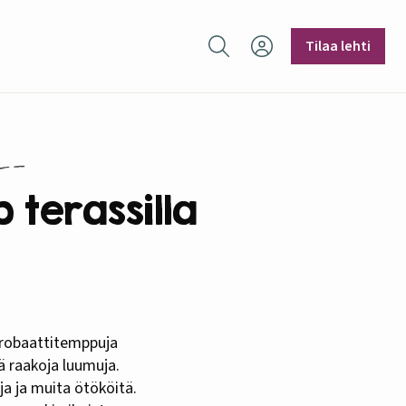
Hae sivustolta
Tilaa lehti
 terassilla
dä raakoja luumuja.
ja ja muita ötököitä.