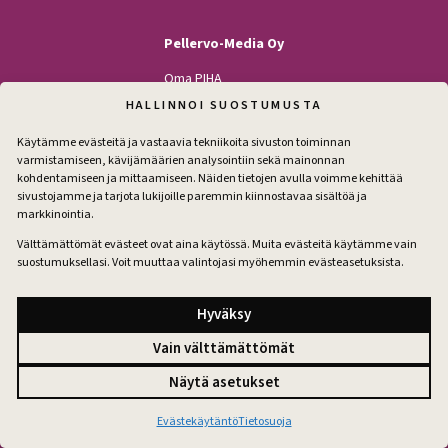
Pellervo-Media Oy
Oma PIHA
Kodin Pellervo
HALLINNOI SUOSTUMUSTA
Maatilan Pellervo
Käytämme evästeitä ja vastaavia tekniikoita sivuston toiminnan
varmistamiseen, kävijämäärien analysointiin sekä mainonnan
kohdentamiseen ja mittaamiseen. Näiden tietojen avulla voimme kehittää
sivustojamme ja tarjota lukijoille paremmin kiinnostavaa sisältöä ja
Seuraa
markkinointia.
Facebook
Instagram
Välttämättömät evästeet ovat aina käytössä. Muita evästeitä käytämme vain
suostumuksellasi. Voit muuttaa valintojasi myöhemmin evästeasetuksista.
Tilaa pihakirje
Hyväksy
Vain välttämättömät
Tilausehdot
Näytä asetukset
Tietosuoja
Evästeet
Evästeasetukset
Evästekäytäntö
Tietosuoja