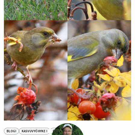
BLOGI
KASVUVYÖHYKE I
PIHATARINAT