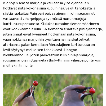
ruohojen seasta marjoja ja kaulaansa ylös ojennellen
hotkivat niitä kokonaisina kupuihinsa. Se oli tehokasta ja
siistiä ruokailua. Vain pari päivää aiemmin olin seurannut
vastaavasti viherpeippoja syömässä ruusunmarjoja
kurtturuusupensaassa. Kiulukat runsaine siemenmäärineen
ovat kookkaampia kuin 3-6 siementä sisältävä pihlajanmarja,
joten linnut eivät kyenneet hotkimaan niitä kokonaisina,
vaan nokkansa marjoihin työntäen ne maiskuttelivat
ateriaansa palan kerrallaan. Vieraslajinen kurtturuusu on
levittäytynyt melkoisen tehokkaasti Hangon
hiekkarannoille, joten päinvastoin kuin pihlajanmarjoja,
ruusunmarjoja riittää vielä yllinkyllin niin viherpeipoille kuin
muillekin linnuille.