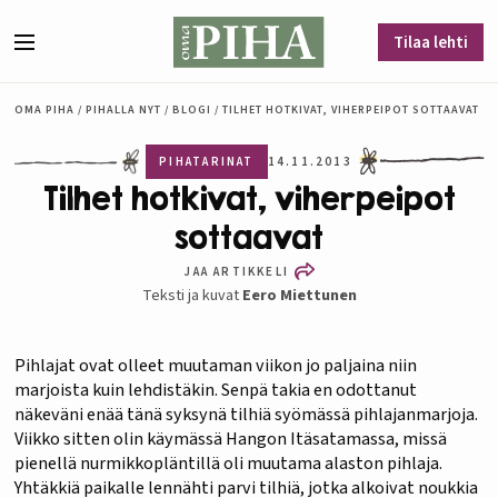
Siirry sisältöön
Tilaa lehti
Valikko
OMA PIHA
/
PIHALLA NYT
/
BLOGI
/
TILHET HOTKIVAT, VIHERPEIPOT SOTTAAVAT
PIHATARINAT
14.11.2013
Tilhet hotkivat, viherpeipot
sottaavat
JAA ARTIKKELI
Teksti ja kuvat
Eero Miettunen
Pihlajat ovat olleet muutaman viikon jo paljaina niin
marjoista kuin lehdistäkin. Senpä takia en odottanut
näkeväni enää tänä syksynä tilhiä syömässä pihlajanmarjoja.
Viikko sitten olin käymässä Hangon Itäsatamassa, missä
pienellä nurmikkopläntillä oli muutama alaston pihlaja.
Yhtäkkiä paikalle lennähti parvi tilhiä, jotka alkoivat noukkia