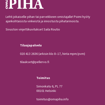
Lehti jokaiselle pihan tai parvekkeen omistajalle! Poimi hyöty
ajankohtaisista vinkeistä ja innostusta pihatarinoista.
Sivuston vinjettikuvitukset Saila Routio
Tilaajapalvelu
020 413 2636
(arkisin klo 8–17, hinta mpm/pvm)
tilaukset@pellervo.fi
Toimitus
Simonkatu 6, PL 77
00101 Helsinki
toimitus@omapiha.info