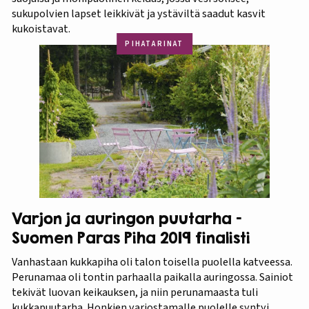
sukupolvien lapset leikkivät ja ystäviltä saadut kasvit
kukoistavat.
PIHATARINAT
Varjon ja auringon puutarha –
Suomen Paras Piha 2019 finalisti
Vanhastaan kukkapiha oli talon toisella puolella katveessa.
Perunamaa oli tontin parhaalla paikalla auringossa. Sainiot
tekivät luovan keikauksen, ja niin perunamaasta tuli
kukkapuutarha. Honkien varjostamalle puolelle syntyi