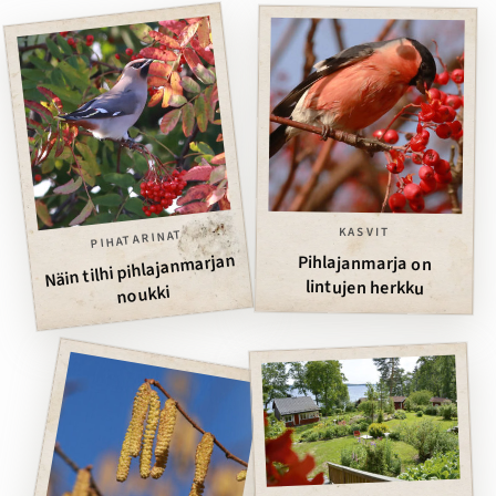
KASVIT
PIHATARINAT
Näin tilhi pihlajanmarjan
Pihlajanmarja on
lintujen herkku
noukki