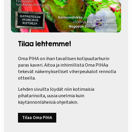
Tilaa lehtemme!
Oma PIHA on ihan tavallisen kotipuutarhurin
paras kaveri. Aitoa ja inhimillistä Oma PIHAa
tekevät näkemykselliset viherpeukalot rennolla
otteella.
Lehden sivuilta löydät niin kotimaisia
pihatarinoita, uusia unelmia kuin
käytännönläheisiä ohjeitakin.
Tilaa Oma PIHA