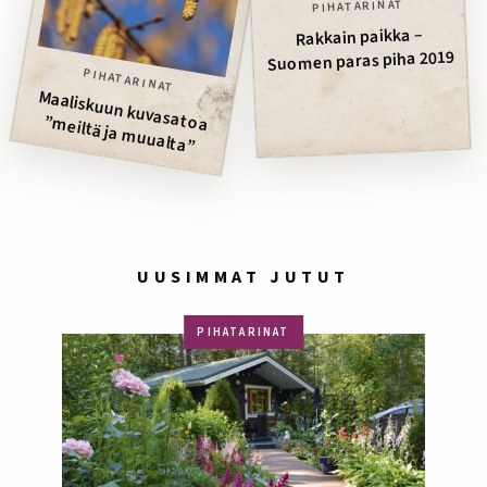
PIHATARINAT
Rakkain paikka –
Suomen paras piha 2019
PIHATARINAT
eiltä ja m
Maaliskuun kuvasatoa ”m
uualta”
UUSIMMAT JUTUT
PIHATARINAT