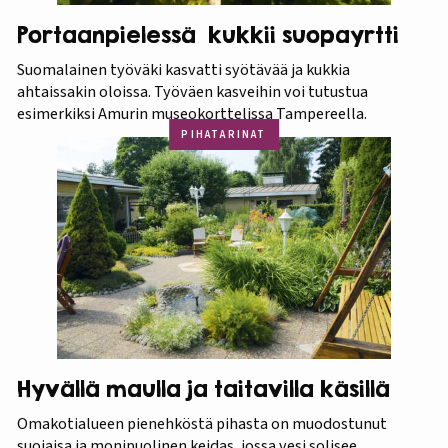
Portaanpielessä kukkii suopayrtti
Suomalainen työväki kasvatti syötävää ja kukkia
ahtaissakin oloissa. Työväen kasveihin voi tutustua
esimerkiksi Amurin museokorttelissa Tampereella.
PIHATARINAT
Hyvällä maulla ja taitavilla käsillä
Omakotialueen pienehköstä pihasta on muodostunut
suojaisa ja monipuolinen keidas, jossa vesi solisee,