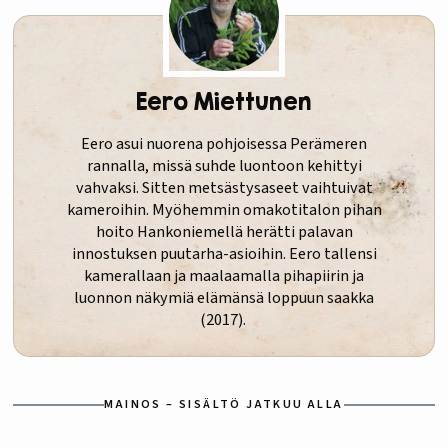
Eero Miettunen
Eero asui nuorena pohjoisessa Perämeren
rannalla, missä suhde luontoon kehittyi
vahvaksi. Sitten metsästysaseet vaihtuivat
kameroihin. Myöhemmin omakotitalon pihan
hoito Hankoniemellä herätti palavan
innostuksen puutarha-asioihin. Eero tallensi
kamerallaan ja maalaamalla pihapiirin ja
luonnon näkymiä elämänsä loppuun saakka
(2017).
MAINOS – SISÄLTÖ JATKUU ALLA