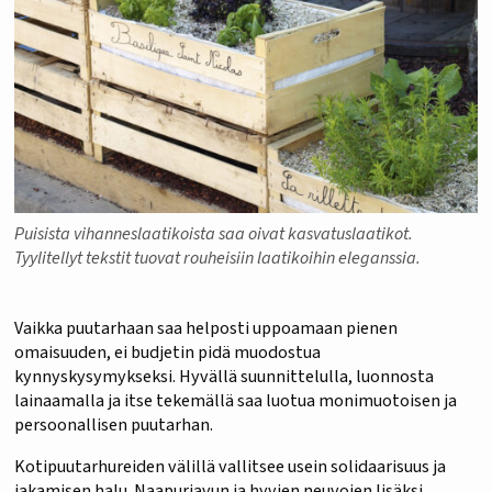
Puisista vihanneslaatikoista saa oivat kasvatuslaatikot.
Tyylitellyt tekstit tuovat rouheisiin laatikoihin eleganssia.
Vaikka puutarhaan saa helposti uppoamaan pienen
omaisuuden, ei budjetin pidä muodostua
kynnyskysymykseksi. Hyvällä suunnittelulla, luonnosta
lainaamalla ja itse tekemällä saa luotua monimuotoisen ja
persoonallisen puutarhan.
Kotipuutarhureiden välillä vallitsee usein solidaarisuus ja
jakamisen halu. Naapuriavun ja hyvien neuvojen lisäksi