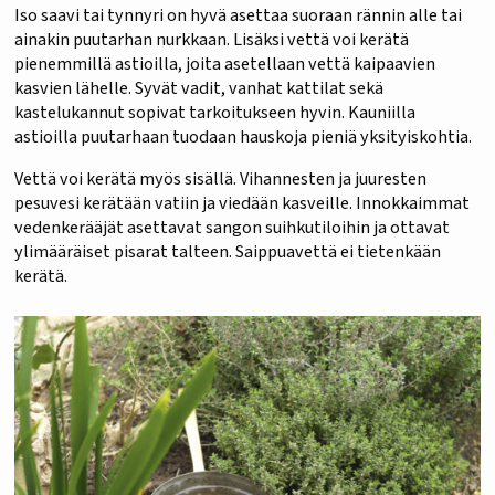
Iso saavi tai tynnyri on hyvä asettaa suoraan rännin alle tai
ainakin puutarhan nurkkaan. Lisäksi vettä voi kerätä
pienemmillä astioilla, joita asetellaan vettä kaipaavien
kasvien lähelle. Syvät vadit, vanhat kattilat sekä
kastelukannut sopivat tarkoitukseen hyvin. Kauniilla
astioilla puutarhaan tuodaan hauskoja pieniä yksityiskohtia.
Vettä voi kerätä myös sisällä. Vihannesten ja juuresten
pesuvesi kerätään vatiin ja viedään kasveille. Innokkaimmat
vedenkerääjät asettavat sangon suihkutiloihin ja ottavat
ylimääräiset pisarat talteen. Saippuavettä ei tietenkään
kerätä.