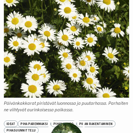
Päivänkakkarat piristävät luonnossa ja puutarhassa. Parhaiten
ne viihtyvät aurinkoisessa paikassa.
IDEAT
PIHA PAREMMAKSI
PIHAN HOITO
PIHAN RAKENTAMINEN
PIHASUUNNITTELU