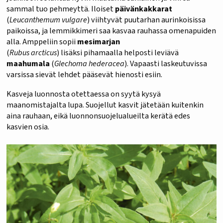
sammal tuo pehmeyttä. Iloiset
päivänkakkarat
(
Leucanthemum vulgare
) viihtyvät puutarhan aurinkoisissa
paikoissa, ja lemmikkimeri saa kasvaa rauhassa omenapuiden
alla. Amppeliin sopii
mesimarjan
(
Rubus arcticus
) lisäksi pihamaalla helposti leviävä
maahumala
(
Glechoma hederacea
). Vapaasti laskeutuvissa
varsissa sievät lehdet pääsevät hienosti esiin.
Kasveja luonnosta otettaessa on syytä kysyä
maanomistajalta lupa. Suojellut kasvit jätetään kuitenkin
aina rauhaan, eikä luonnonsuojelualueilta kerätä edes
kasvien osia.