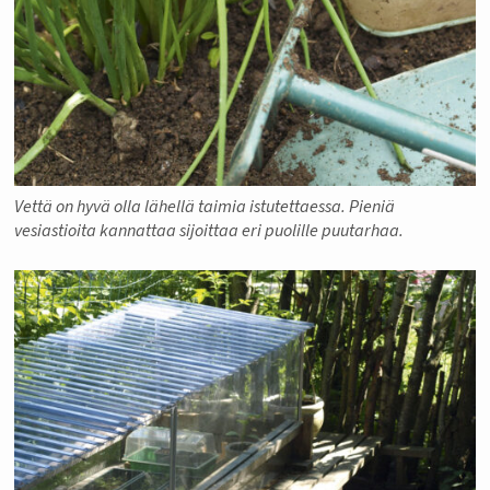
Vettä on hyvä olla lähellä taimia istutettaessa. Pieniä
vesiastioita kannattaa sijoittaa eri puolille puutarhaa.