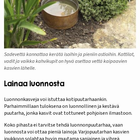
Sadevettä kannattaa kerätä isoihin ja pieniin astioihin. Kattilat,
vadit ja vaikka kahvikupit on hyvä asettaa vettä kaipaavien
kasvien lähelle.
Lainaa luonnosta
Luonnonkasveja voi istuttaa kotipuutarhaankin.
Parhaimmillaan tuloksena on luonnollinen ja kestävä
puutarha, jonka kasvit ovat tottuneet pohjoisen ilmastoon.
Koko pihasta ei tarvitse tehdä luonnonpuutarhaa, vaan
luonnosta voi ottaa pieniä lainoja. Varjopuutarhan kasvien
joukkoon solahtaa hyvin muutama saniainen ja vihreä