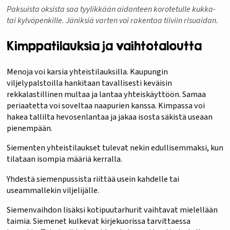
Paksuista oksista saa tyylikkään aidanteen korotetulle kukka-
tai kylvöpenkille. Jäniksiä varten voi rakentaa tiiviin risuaidan.
Kimppatilauksia ja vaihtotaloutta
Menoja voi karsia yhteistilauksilla. Kaupungin
viljelypalstoilla hankitaan tavallisesti keväisin
rekkalastillinen multaa ja lantaa yhteiskäyttöön. Samaa
periaatetta voi soveltaa naapurien kanssa. Kimpassa voi
hakea tallilta hevosenlantaa ja jakaa isosta säkistä useaan
pienempään.
Siementen yhteistilaukset tulevat nekin edullisemmaksi, kun
tilataan isompia määriä kerralla.
Yhdestä siemenpussista riittää usein kahdelle tai
useammallekin viljelijälle.
Siemenvaihdon lisäksi kotipuutarhurit vaihtavat mielellään
taimia. Siemenet kulkevat kirjekuorissa tarvittaessa