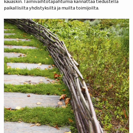
kauaskin. Taimivaihtotapahtumia kannattaa tiedustella
paikallisilta yhdistyksiltä ja muilta toimijoilta.