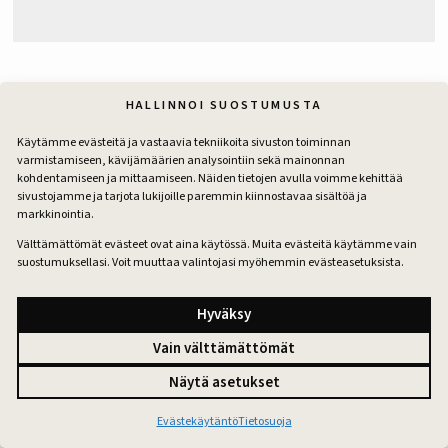
MAINOS PÄÄTTYY
HALLINNOI SUOSTUMUSTA
Käytämme evästeitä ja vastaavia tekniikoita sivuston toiminnan
Kommentoi artikkelia
varmistamiseen, kävijämäärien analysointiin sekä mainonnan
kohdentamiseen ja mittaamiseen. Näiden tietojen avulla voimme kehittää
Sähköpostiosoitettasi ei julkaista.
Pakolliset kentät on
sivustojamme ja tarjota lukijoille paremmin kiinnostavaa sisältöä ja
markkinointia.
merkitty
*
Välttämättömät evästeet ovat aina käytössä. Muita evästeitä käytämme vain
Kommentti
*
suostumuksellasi. Voit muuttaa valintojasi myöhemmin evästeasetuksista.
Hyväksy
Vain välttämättömät
Näytä asetukset
Evästekäytäntö
Tietosuoja