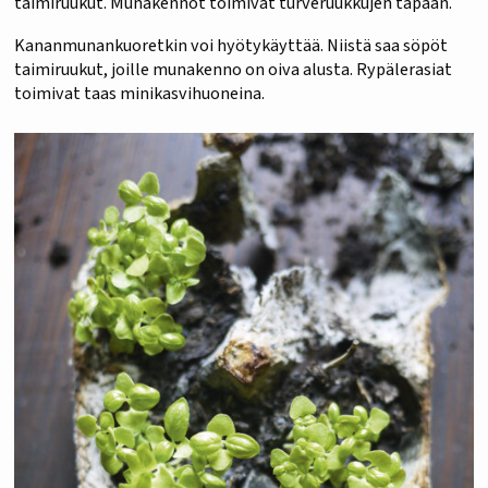
taimiruukut. Munakennot toimivat turveruukkujen tapaan.
Kananmunankuoretkin voi hyötykäyttää. Niistä saa söpöt
taimiruukut, joille munakenno on oiva alusta. Rypälerasiat
toimivat taas minikasvihuoneina.