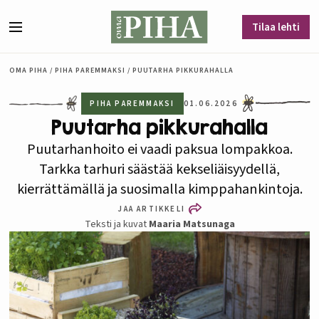
Siirry sisältöön
Tilaa lehti
Valikko
OMA PIHA
/
PIHA PAREMMAKSI
/
PUUTARHA PIKKURAHALLA
PIHA PAREMMAKSI
01.06.2026
Puutarha pikkurahalla
Puutarhanhoito ei vaadi paksua lompakkoa.
Tarkka tarhuri säästää kekseliäisyydellä,
kierrättämällä ja suosimalla kimppahankintoja.
JAA ARTIKKELI
Teksti ja kuvat
Maaria Matsunaga