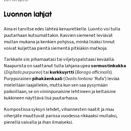
Luonnon lahjat
Aina ei tarvitse edes lähteä keruuretkelle. Luonto voi tulla
puutarhaan kutsumattakin. Kasvien siemenet leviävät
mullan mukana ja kenkien pohjissa, minkä lisäksi linnut
voivat kuljettaa pientä siementä pitkiäkin matkoja.
Tarkkaile siis pihamaatasi tai viljelyspalstaasi keväällä.
Naapurista on saattanut tulla lahjana upea
sormustinkukka
(
Digitalis purpurea
) tai
kurkkuyrtti
(
Borago officinalis
).
Purppurainen
pihakäenkaali
(
Oxalis fontana
'Rufa') leviää
mielellään laajallekin, mutta kun sen saa pysymään
paikoillaan, se on viininpunaisine lehtineen ja keltaisine
kukkineen näyttävä lisä puutarhassa.
Kompostissa syksyn lehdet, vihannesten naatit ja muu
viherjäte muuttuvat parissa vuodessa rikkaaksi mullaksi,
pienellä vaivalla ja ihan ilmaiseksi.