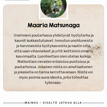
Maaria Matsunaga
Unelmieni puutarhassa yhdistyvät hyötytarha ja
kauniit kukkaistutukset. Innostun unohtuneista
ja harvinaisista hyötykasveista ja nautin siitä,
että saan vihannekset ja yrtit keittiööni omalta
kasvimaalta. Luonteeltani olen utelias kulkija.
Matkoillani vierailen erilaisissa puistoissa ja
puutarhoissa. Jokainen niistä on ainutlaatuinen
ja jokaisella on tarina kerrottavanaan. Niistä voi
myös poimia uusia ideoita, joita toteuttaa
tykönään.
MAINOS – SISÄLTÖ JATKUU ALLA