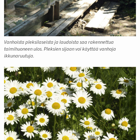
Vanhoista pleksilaseista ja laudoista saa rakennettua
taimihuoneen ulos. Pleksien sijaan voi käyttää vanhoja
ikkunaruutuja.