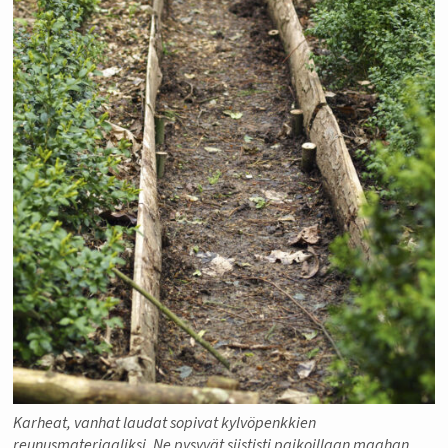
Karheat, vanhat laudat sopivat kylvöpenkkien
reunusmateriaaliksi. Ne pysyvät siististi paikoillaan maahan