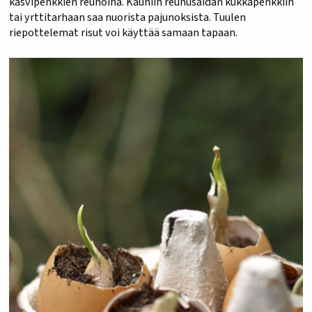
kasvipenkkien reunoina. Kauniin reunusaidan kukkapenkkiin
tai yrttitarhaan saa nuorista pajunoksista. Tuulen
riepottelemat risut voi käyttää samaan tapaan.