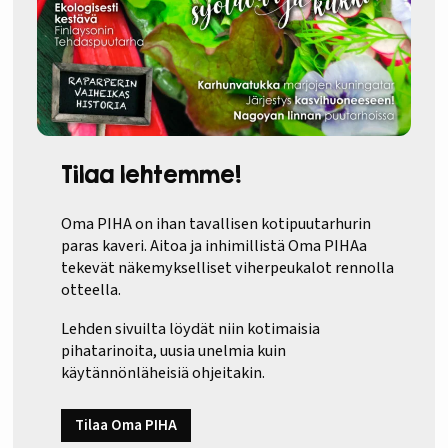
Tilaa lehtemme!
Oma PIHA on ihan tavallisen kotipuutarhurin
paras kaveri. Aitoa ja inhimillistä Oma PIHAa
tekevät näkemykselliset viherpeukalot rennolla
otteella.
Lehden sivuilta löydät niin kotimaisia
pihatarinoita, uusia unelmia kuin
käytännönläheisiä ohjeitakin.
Tilaa Oma PIHA