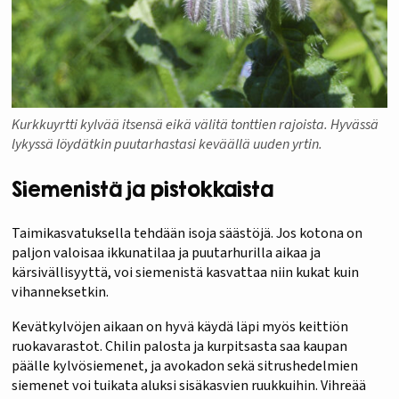
Kurkkuyrtti kylvää itsensä eikä välitä tonttien rajoista. Hyvässä
lykyssä löydätkin puutarhastasi keväällä uuden yrtin.
Siemenistä ja pistokkaista
Taimikasvatuksella tehdään isoja säästöjä. Jos kotona on
paljon valoisaa ikkunatilaa ja puutarhurilla aikaa ja
kärsivällisyyttä, voi siemenistä kasvattaa niin kukat kuin
vihanneksetkin.
Kevätkylvöjen aikaan on hyvä käydä läpi myös keittiön
ruokavarastot. Chilin palosta ja kurpitsasta saa kaupan
päälle kylvösiemenet, ja avokadon sekä sitrushedelmien
siemenet voi tuikata aluksi sisäkasvien ruukkuihin. Vihreää