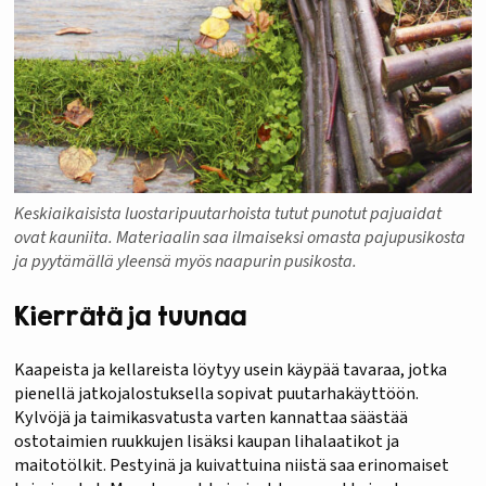
Keskiaikaisista luostaripuutarhoista tutut punotut pajuaidat
ovat kauniita. Materiaalin saa ilmaiseksi omasta pajupusikosta
ja pyytämällä yleensä myös naapurin pusikosta.
Kierrätä ja tuunaa
Kaapeista ja kellareista löytyy usein käypää tavaraa, jotka
pienellä jatkojalostuksella sopivat puutarhakäyttöön.
Kylvöjä ja taimikasvatusta varten kannattaa säästää
ostotaimien ruukkujen lisäksi kaupan lihalaatikot ja
maitotölkit. Pestyinä ja kuivattuina niistä saa erinomaiset