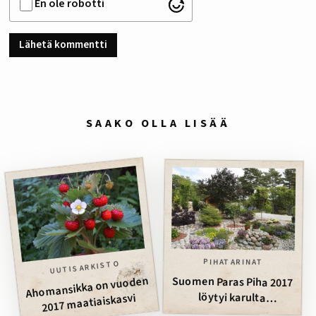
En ole robotti
SAAKO OLLA LISÄÄ
PIHATARINAT
UUTISARKISTO
Ahomansikka on vuoden
Suomen Paras Piha 2017
löytyi karulta
2017 maatiaiskasvi
kalliosaarelta