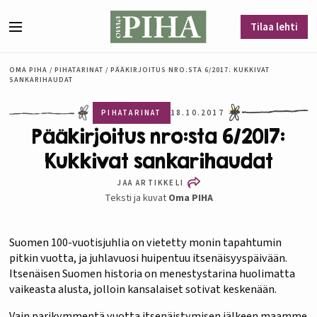
Siirry sisältöön
Tilaa lehti
Valikko
OMA PIHA
/
PIHATARINAT
/
PÄÄKIRJOITUS NRO:STA 6/2017: KUKKIVAT
SANKARIHAUDAT
PIHATARINAT
18.10.2017
Pääkirjoitus nro:sta 6/2017:
Kukkivat sankarihaudat
JAA ARTIKKELI
Teksti ja kuvat
Oma PIHA
Suomen 100-vuotisjuhlia on vietetty monin tapahtumin
pitkin vuotta, ja juhlavuosi huipentuu itsenäisyyspäivään.
Itsenäisen Suomen historia on menestystarina huolimatta
vaikeasta alusta, jolloin kansalaiset sotivat keskenään.
Vain parikymmentä vuotta itsenäistymisen jälkeen maamme