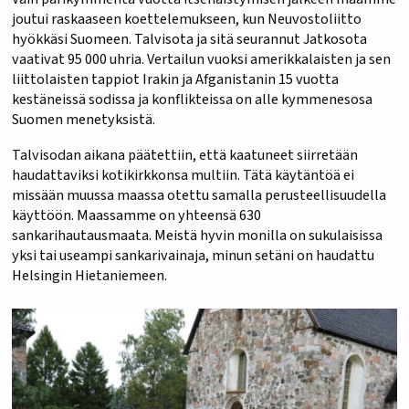
joutui raskaaseen koettelemukseen, kun Neuvostoliitto
hyökkäsi Suomeen. Talvisota ja sitä seurannut Jatkosota
vaativat 95 000 uhria. Vertailun vuoksi amerikkalaisten ja sen
liittolaisten tappiot Irakin ja Afganistanin 15 vuotta
kestäneissä sodissa ja konflikteissa on alle kymmenesosa
Suomen menetyksistä.
Talvisodan aikana päätettiin, että kaatuneet siirretään
haudattaviksi kotikirkkonsa multiin. Tätä käytäntöä ei
missään muussa maassa otettu samalla perusteellisuudella
käyttöön. Maassamme on yhteensä 630
sankarihautausmaata. Meistä hyvin monilla on sukulaisissa
yksi tai useampi sankarivainaja, minun setäni on haudattu
Helsingin Hietaniemeen.