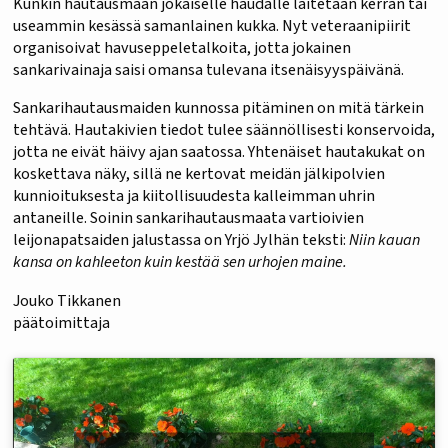
Kunkin hautausmaan jokaiselle haudalle laitetaan kerran tai
useammin kesässä samanlainen kukka. Nyt veteraanipiirit
organisoivat havuseppeletalkoita, jotta jokainen
sankarivainaja saisi omansa tulevana itsenäisyyspäivänä.
Sankarihautausmaiden kunnossa pitäminen on mitä tärkein
tehtävä. Hautakivien tiedot tulee säännöllisesti konservoida,
jotta ne eivät häivy ajan saatossa. Yhtenäiset hautakukat on
koskettava näky, sillä ne kertovat meidän jälkipolvien
kunnioituksesta ja kiitollisuudesta kalleimman uhrin
antaneille. Soinin sankarihautausmaata vartioivien
leijonapatsaiden jalustassa on Yrjö Jylhän teksti:
Niin kauan
kansa on kahleeton kuin kestää sen urhojen maine.
Jouko Tikkanen
päätoimittaja