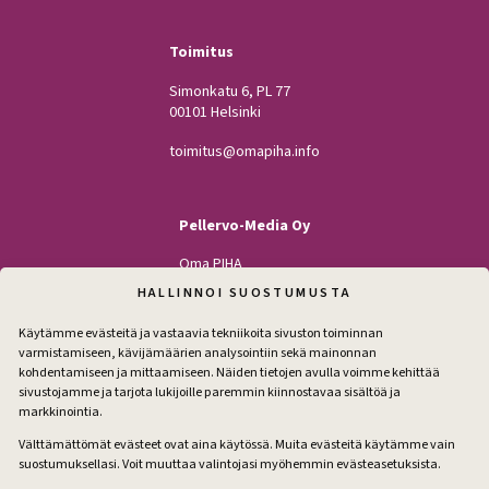
Toimitus
Simonkatu 6, PL 77
00101 Helsinki
toimitus@omapiha.info
Pellervo-Media Oy
Oma PIHA
Kodin Pellervo
HALLINNOI SUOSTUMUSTA
Maatilan Pellervo
Käytämme evästeitä ja vastaavia tekniikoita sivuston toiminnan
varmistamiseen, kävijämäärien analysointiin sekä mainonnan
kohdentamiseen ja mittaamiseen. Näiden tietojen avulla voimme kehittää
sivustojamme ja tarjota lukijoille paremmin kiinnostavaa sisältöä ja
Seuraa
markkinointia.
Facebook
Instagram
Välttämättömät evästeet ovat aina käytössä. Muita evästeitä käytämme vain
suostumuksellasi. Voit muuttaa valintojasi myöhemmin evästeasetuksista.