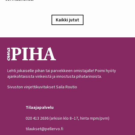
Kaikki jutut
Lehti jokaiselle pihan tai parvekkeen omistajalle! Poimi hyöty
ajankohtaisista vinkeistä ja innostusta pihatarinoista.
Sivuston vinjettikuvitukset Saila Routio
Tilaajapalvelu
020 413 2636
(arkisin klo 8–17, hinta mpm/pvm)
tilaukset@pellervo.fi