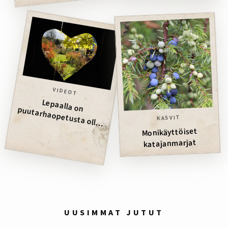
VIDEOT
KASVIT
Lepaalla on puutarhaopetusta ollut jo 100 vuotta
Monikäyttöiset
katajanmarjat
UUSIMMAT JUTUT