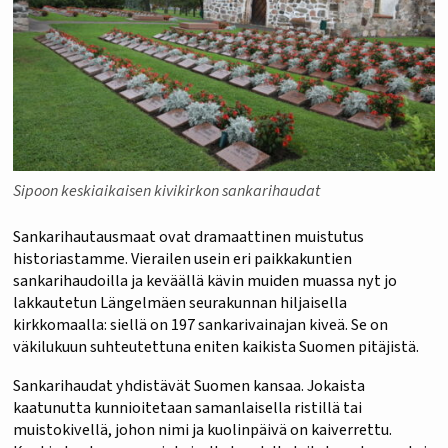
Sipoon keskiaikaisen kivikirkon sankarihaudat
Sankarihautausmaat ovat dramaattinen muistutus
historiastamme. Vierailen usein eri paikkakuntien
sankarihaudoilla ja keväällä kävin muiden muassa nyt jo
lakkautetun Längelmäen seurakunnan hiljaisella
kirkkomaalla: siellä on 197 sankarivainajan kiveä. Se on
väkilukuun suhteutettuna eniten kaikista Suomen pitäjistä.
Sankarihaudat yhdistävät Suomen kansaa. Jokaista
kaatunutta kunnioitetaan samanlaisella ristillä tai
muistokivellä, johon nimi ja kuolinpäivä on kaiverrettu.