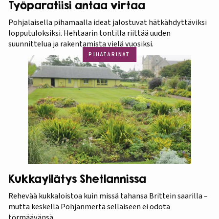
Työparatiisi antaa virtaa
Pohjalaisella pihamaalla ideat jalostuvat hätkähdyttäviksi
lopputuloksiksi. Hehtaarin tontilla riittää uuden
suunnittelua ja rakentamista vielä vuosiksi.
PIHATARINAT
Kukkayllätys Shetlannissa
Rehevää kukkaloistoa kuin missä tahansa Brittein saarilla –
mutta keskellä Pohjanmerta sellaiseen ei odota
törmäävänsä.