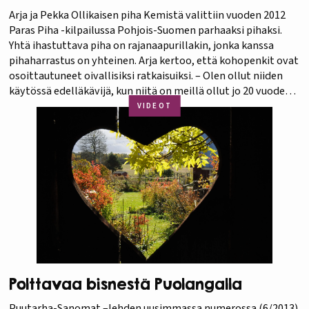
Arja ja Pekka Ollikaisen piha Kemistä valittiin vuoden 2012
Paras Piha -kilpailussa Pohjois-Suomen parhaaksi pihaksi.
Yhtä ihastuttava piha on rajanaapurillakin, jonka kanssa
pihaharrastus on yhteinen. Arja kertoo, että kohopenkit ovat
osoittautuneet oivallisiksi ratkaisuiksi. – Olen ollut niiden
käytössä edelläkävijä, kun niitä on meillä ollut jo 20 vuoden
ajan. Laatikoissa viljely on helppoa ja kasvit kestävät…
VIDEOT
Polttavaa bisnestä Puolangalla
Puutarha-Sanomat –lehden uusimmassa numerossa (6/2013)