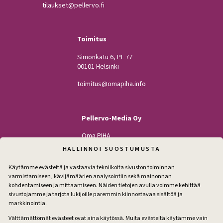
tilaukset@pellervo.fi
Toimitus
Simonkatu 6, PL 77
00101 Helsinki
toimitus@omapiha.info
Pellervo-Media Oy
Oma PIHA
Kodin Pellervo
HALLINNOI SUOSTUMUSTA
Maatilan Pellervo
Käytämme evästeitä ja vastaavia tekniikoita sivuston toiminnan
varmistamiseen, kävijämäärien analysointiin sekä mainonnan
kohdentamiseen ja mittaamiseen. Näiden tietojen avulla voimme kehittää
sivustojamme ja tarjota lukijoille paremmin kiinnostavaa sisältöä ja
Seuraa
markkinointia.
Facebook
Instagram
Välttämättömät evästeet ovat aina käytössä. Muita evästeitä käytämme vain