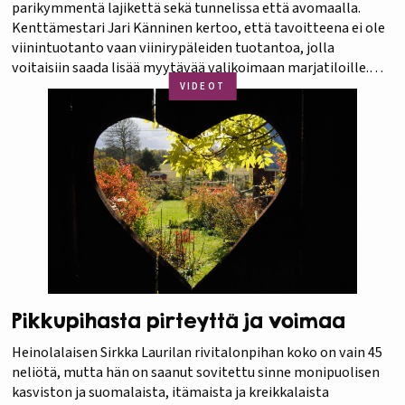
parikymmentä lajikettä sekä tunnelissa että avomaalla.
Kenttämestari Jari Känninen kertoo, että tavoitteena ei ole
viinintuotanto vaan viinirypäleiden tuotantoa, jolla
voitaisiin saada lisää myytävää valikoimaan marjatiloille.
Artikkeli on luettavissa Puutarha-Sanomien numerosta
VIDEOT
6/2012. Voit tilata Puutarha-Sanomat oikeassa palkissa
olevasta linkistä. Voit myös lukea lehteä digitaalisena
näköispainoksena.…
Pikkupihasta pirteyttä ja voimaa
Heinolalaisen Sirkka Laurilan rivitalonpihan koko on vain 45
neliötä, mutta hän on saanut sovitettu sinne monipuolisen
kasviston ja suomalaista, itämaista ja kreikkalaista