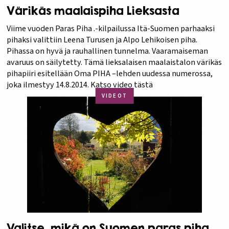
Värikäs maalaispiha Lieksasta
Viime vuoden Paras Piha .-kilpailussa Itä-Suomen parhaaksi
pihaksi valittiin Leena Turusen ja Alpo Lehikoisen piha.
Pihassa on hyvä ja rauhallinen tunnelma. Vaaramaiseman
avaruus on säilytetty. Tämä lieksalaisen maalaistalon värikäs
pihapiiri esitellään Oma PIHA –lehden uudessa numerossa,
joka ilmestyy 14.8.2014. Katso video tästä
VIDEOT
Valitse, mikä on Suomen paras piha