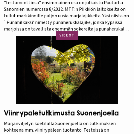
”testamenttinsa” ensimmäinen osa on julkaistu Puutarha-
Sanomien numerossa 8/2012. MTT:n Piikkiön laitokselta on
tullut markkinoille paljon uusia marjalajikkeita. Yksi niistä on
`Punahilkaksi’ nimetty punaherukkalajike, jonka kypsissä
marjoissa on tavallista enemmän sokereita ja punaherukalle
tyypillinen karvaus puuttuu. Lue lisää professori Risto
VIDEOT
Tahvosen ”testamentista” Puutarha-Sanomat -lehdestä.
Voit tilata lehden 54…
Viinrypäletutkimusta Suonenjoella
Marjanviljelyn koetilalla Suonenjoella on tutkimuksen
kohteena mm. viinirypäleen tuotanto. Testeissä on