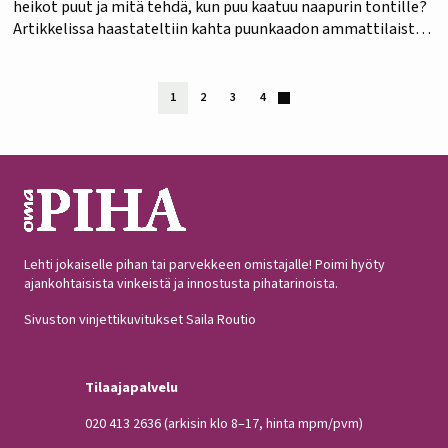
heikot puut ja mitä tehdä, kun puu kaatuu naapurin tontille?
Artikkelissa haastateltiin kahta puunkaadon ammattilaista,
Tero Mäkelää Mäntsälästä ja Kari Ovaskaa Keravalta. Voit
lukea alla olevasta linkistä Oma PIHAn artikkelin
digitaalisena…
1
2
3
4
Lehti jokaiselle pihan tai parvekkeen omistajalle! Poimi hyöty
ajankohtaisista vinkeistä ja innostusta pihatarinoista.
Sivuston vinjettikuvitukset Saila Routio
Tilaajapalvelu
020 413 2636
(arkisin klo 8–17, hinta mpm/pvm)