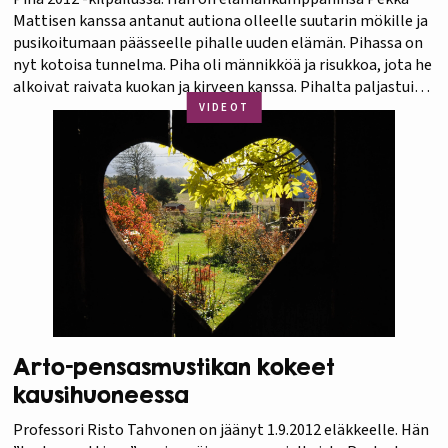
Mattisen kanssa antanut autiona olleelle suutarin mökille ja
pusikoitumaan päässeelle pihalle uuden elämän. Pihassa on
nyt kotoisa tunnelma. Piha oli männikköä ja risukkoa, jota he
alkoivat raivata kuokan ja kirveen kanssa. Pihalta paljastui
kätkettyjä aarteita: pionit pääsivät kukkimaan,
VIDEOT
juhannusruusut leviämään,…
Arto-pensasmustikan kokeet
kausihuoneessa
Professori Risto Tahvonen on jäänyt 1.9.2012 eläkkeelle. Hän