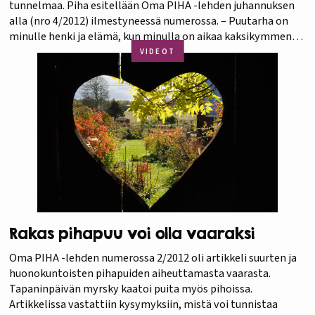
tunnelmaa. Piha esitellään Oma PIHA -lehden juhannuksen
alla (nro 4/2012) ilmestyneessä numerossa. – Puutarha on
minulle henki ja elämä, kun minulla on aikaa kaksikymmentä
neljä kautta seitsemän. Katson kaikki puutarhaohjelmat ja
VIDEOT
etsin netistä…
Rakas pihapuu voi olla vaaraksi
Oma PIHA -lehden numerossa 2/2012 oli artikkeli suurten ja
huonokuntoisten pihapuiden aiheuttamasta vaarasta.
Tapaninpäivän myrsky kaatoi puita myös pihoissa.
Artikkelissa vastattiin kysymyksiin, mistä voi tunnistaa