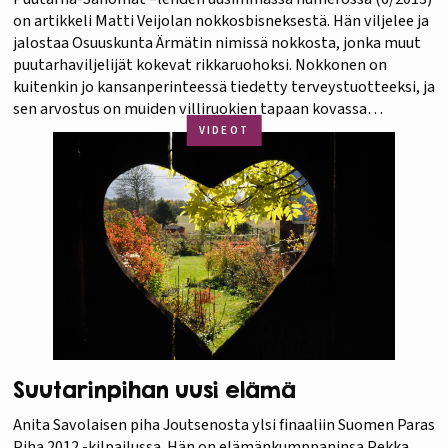
on artikkeli Matti Veijolan nokkosbisneksestä. Hän viljelee ja
jalostaa Osuuskunta Ärmätin nimissä nokkosta, jonka muut
puutarhaviljelijät kokevat rikkaruohoksi. Nokkonen on
kuitenkin jo kansanperinteessä tiedetty terveystuotteeksi, ja
sen arvostus on muiden villiruokien tapaan kovassa
nosteessa. Yrittäjä on tehnyt uraa uurtavaa työtä nokkosen
VIDEOT
viljely- ja jalostustekniikan sekä nokkostuotteiden
kehittämiseksi. Katso Luonnontuotealan
tiedotushankkeen…
Suutarinpihan uusi elämä
Anita Savolaisen piha Joutsenosta ylsi finaaliin Suomen Paras
Piha 2012 -kilpailussa. Hän on elämänkumppaninsa Pekka