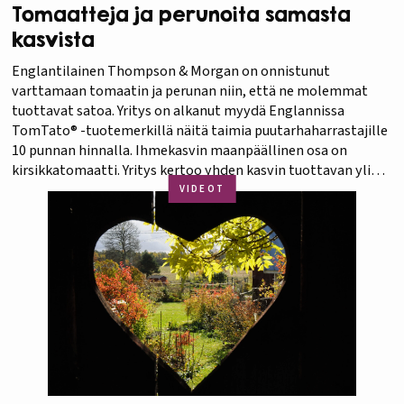
Tomaatteja ja perunoita samasta
kasvista
Englantilainen Thompson & Morgan on onnistunut
varttamaan tomaatin ja perunan niin, että ne molemmat
tuottavat satoa. Yritys on alkanut myydä Englannissa
TomTato® -tuotemerkillä näitä taimia puutarhaharrastajille
10 punnan hinnalla. Ihmekasvin maanpäällinen osa on
kirsikkatomaatti. Yritys kertoo yhden kasvin tuottavan yli
500 kappaletta maukkaita kirsikkatomaatteja. Maan alla
VIDEOT
peruna tuottaa jopa 2 kiloa valkoisia ja herkullisia perunoita.
…