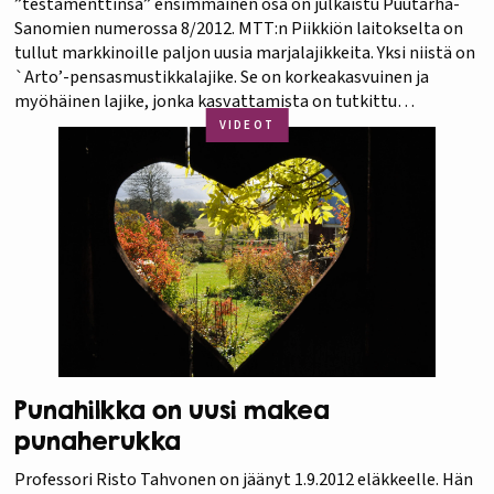
”testamenttinsa” ensimmäinen osa on julkaistu Puutarha-
Sanomien numerossa 8/2012. MTT:n Piikkiön laitokselta on
tullut markkinoille paljon uusia marjalajikkeita. Yksi niistä on
`Arto’-pensasmustikkalajike. Se on korkeakasvuinen ja
myöhäinen lajike, jonka kasvattamista on tutkittu
lämmittämättömässä kausihuoneessa. Lue lisää professori
VIDEOT
Risto Tahvosen ”testamentista” Puutarha-Sanomat -
lehdestä. Voit tilata lehden 54 euron edulliseen…
Punahilkka on uusi makea
punaherukka
Professori Risto Tahvonen on jäänyt 1.9.2012 eläkkeelle. Hän