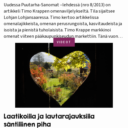
Uudessa Puutarha-Sanomat –lehdessä (nro 8/2013) on
artikkeli Timo Krappen omenaviljelykseltä. Tila sijaitsee
Lohjan Lohjansaaressa. Timo kertoo artikkelissa
omenalajikkeista, omenan perusrungoista, kasvitaudeista ja
isoista ja pienistä tuholaisista. Timo Krappe markkinoi
omenat viiteen pääkaupunkiseudun markettiin. Tänä vuonna
kysyntä on ollut tasaista, kun kotipuutarhaomena ei ole
VIDEOT
häirinnyt markkinoita. Krappen tilalla on perusteilla uusi
omenatarha, jossa käytetään piiskataimien sijaan…
Laatikoilla ja lautarajauksilla
säntillinen piha