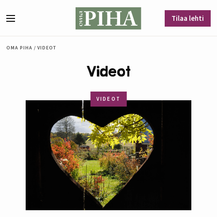
Siirry sisältöön
Tilaa lehti
Valikko
OMA PIHA
/
VIDEOT
Videot
VIDEOT