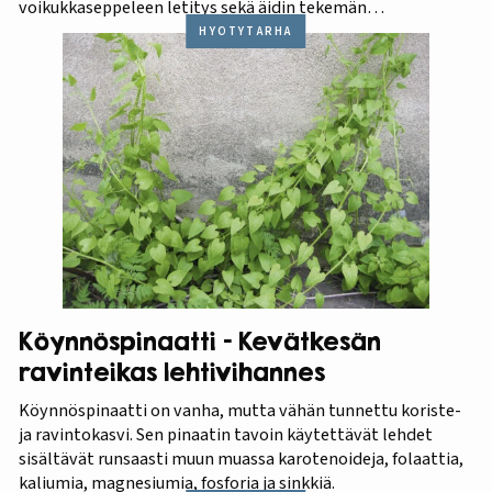
voikukkaseppeleen letitys sekä äidin tekemän
raparperikiisselin maistelu.
HYÖTYTARHA
Köynnöspinaatti – Kevätkesän
ravinteikas lehtivihannes
Köynnöspinaatti on vanha, mutta vähän tunnettu koriste-
ja ravintokasvi. Sen pinaatin tavoin käytettävät lehdet
sisältävät runsaasti muun muassa karotenoideja, folaattia,
kaliumia, magnesiumia, fosforia ja sinkkiä.