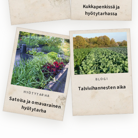
Kukkapenkissä ja
hyötytarhassa
BLOGI
Talvivihannesten aika
HYÖTYTARHA
Satoisa ja om
avarainen hyötytarha