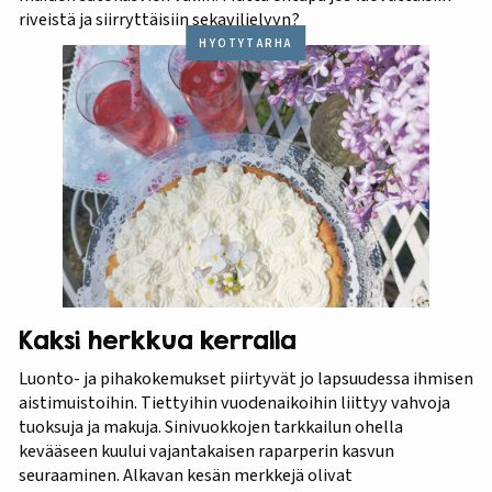
riveistä ja siirryttäisiin sekaviljelyyn?
HYÖTYTARHA
Kaksi herkkua kerralla
Luonto- ja pihakokemukset piirtyvät jo lapsuudessa ihmisen
aistimuistoihin. Tiettyihin vuodenaikoihin liittyy vahvoja
tuoksuja ja makuja. Sinivuokkojen tarkkailun ohella
kevääseen kuului vajantakaisen raparperin kasvun
seuraaminen. Alkavan kesän merkkejä olivat