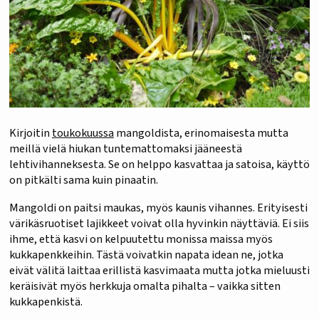
Kirjoitin
toukokuussa
mangoldista, erinomaisesta mutta
meillä vielä hiukan tuntemattomaksi jääneestä
lehtivihanneksesta. Se on helppo kasvattaa ja satoisa, käyttö
on pitkälti sama kuin pinaatin.
Mangoldi on paitsi maukas, myös kaunis vihannes. Erityisesti
värikäsruotiset lajikkeet voivat olla hyvinkin näyttäviä. Ei siis
ihme, että kasvi on kelpuutettu monissa maissa myös
kukkapenkkeihin. Tästä voivatkin napata idean ne, jotka
eivät välitä laittaa erillistä kasvimaata mutta jotka mieluusti
keräisivät myös herkkuja omalta pihalta – vaikka sitten
kukkapenkistä.