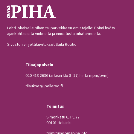
Lehti jokaiselle pihan tai parvekkeen omistajalle! Poimi hyöty
ajankohtaisista vinkeistä ja innostusta pihatarinoista.
Sivuston vinjettikuvitukset Saila Routio
Tilaajapalvelu
020 413 2636
(arkisin klo 8–17, hinta mpm/pvm)
tilaukset@pellervo.fi
Toimitus
Simonkatu 6, PL 77
00101 Helsinki
toimitus@omapiha.info