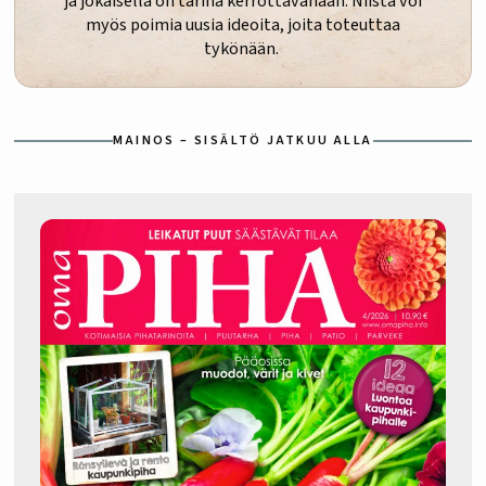
ja jokaisella on tarina kerrottavanaan. Niistä voi
myös poimia uusia ideoita, joita toteuttaa
tykönään.
MAINOS – SISÄLTÖ JATKUU ALLA