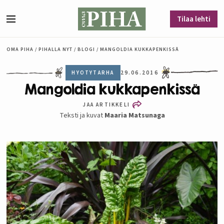
Siirry sisältöön
Tilaa lehti
Valikko
OMA PIHA
/
PIHALLA NYT
/
BLOGI
/
MANGOLDIA KUKKAPENKISSÄ
HYÖTYTARHA
29.06.2016
Mangoldia kukkapenkissä
JAA ARTIKKELI
Teksti ja kuvat
Maaria Matsunaga