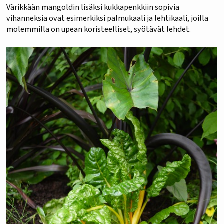
Värikkään mangoldin lisäksi kukkapenkkiin sopivia
vihanneksia ovat esimerkiksi palmukaali ja lehtikaali, joilla
molemmilla on upean koristeelliset, syötävät lehdet.