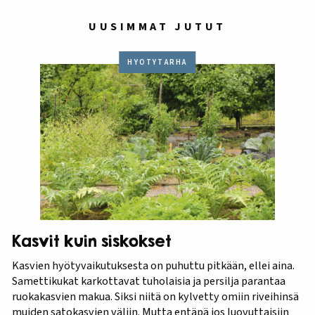
UUSIMMAT JUTUT
HYÖTYTARHA
Kasvit kuin siskokset
Kasvien hyötyvaikutuksesta on puhuttu pitkään, ellei aina.
Samettikukat karkottavat tuholaisia ja persilja parantaa
ruokakasvien makua. Siksi niitä on kylvetty omiin riveihinsä
muiden satokasvien väliin. Mutta entäpä jos luovuttaisiin