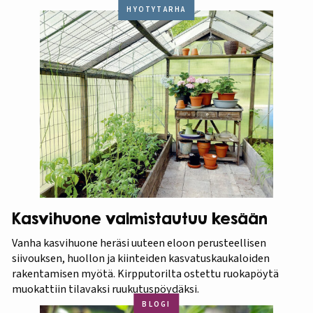
HYÖTYTARHA
Kasvihuone valmistautuu kesään
Vanha kasvihuone heräsi uuteen eloon perusteellisen
siivouksen, huollon ja kiinteiden kasvatuskaukaloiden
rakentamisen myötä. Kirpputorilta ostettu ruokapöytä
muokattiin tilavaksi ruukutuspöydäksi.
BLOGI