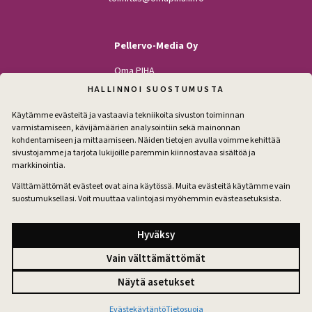
Pellervo-Media Oy
Oma PIHA
Kodin Pellervo
HALLINNOI SUOSTUMUSTA
Maatilan Pellervo
Käytämme evästeitä ja vastaavia tekniikoita sivuston toiminnan
varmistamiseen, kävijämäärien analysointiin sekä mainonnan
kohdentamiseen ja mittaamiseen. Näiden tietojen avulla voimme kehittää
sivustojamme ja tarjota lukijoille paremmin kiinnostavaa sisältöä ja
Seuraa
markkinointia.
Facebook
Instagram
Välttämättömät evästeet ovat aina käytössä. Muita evästeitä käytämme vain
suostumuksellasi. Voit muuttaa valintojasi myöhemmin evästeasetuksista.
Tilaa pihakirje
Hyväksy
Vain välttämättömät
Tilausehdot
Näytä asetukset
Tietosuoja
Evästeet
Evästeasetukset
Evästekäytäntö
Tietosuoja