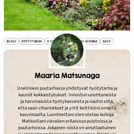
BLOGI
HYÖTYTARHA
IDEAT
LAVATARHA JA KASVIMAA
SATO
Maaria Matsunaga
Unelmieni puutarhassa yhdistyvät hyötytarha ja
kauniit kukkaistutukset. Innostun unohtuneista
ja harvinaisista hyötykasveista ja nautin siitä,
että saan vihannekset ja yrtit keittiööni omalta
kasvimaalta. Luonteeltani olen utelias kulkija.
Matkoillani vierailen erilaisissa puistoissa ja
puutarhoissa. Jokainen niistä on ainutlaatuinen