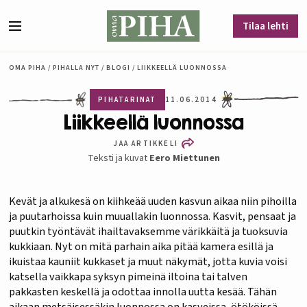
Siirry sisältöön
Tilaa lehti
Valikko
OMA PIHA
/
PIHALLA NYT
/
BLOGI
/
LIIKKEELLÄ LUONNOSSA
PIHATARINAT
11.06.2014
Liikkeellä luonnossa
JAA ARTIKKELI
Teksti ja kuvat
Eero Miettunen
Kevät ja alkukesä on kiihkeää uuden kasvun aikaa niin pihoilla
ja puutarhoissa kuin muuallakin luonnossa. Kasvit, pensaat ja
puutkin työntävät ihailtavaksemme värikkäitä ja tuoksuvia
kukkiaan. Nyt on mitä parhain aika pitää kamera esillä ja
ikuistaa kauniit kukkaset ja muut näkymät, jotta kuvia voisi
katsella vaikkapa syksyn pimeinä iltoina tai talven
pakkasten keskellä ja odottaa innolla uutta kesää. Tähän
aikaan metsäisessäkin luonnossa on kasveissa, ötököissä,