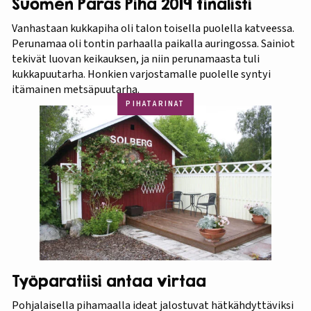
Suomen Paras Piha 2019 finalisti
Vanhastaan kukkapiha oli talon toisella puolella katveessa.
Perunamaa oli tontin parhaalla paikalla auringossa. Sainiot
tekivät luovan keikauksen, ja niin perunamaasta tuli
kukkapuutarha. Honkien varjostamalle puolelle syntyi
itämainen metsäpuutarha.
PIHATARINAT
Työparatiisi antaa virtaa
Pohjalaisella pihamaalla ideat jalostuvat hätkähdyttäviksi