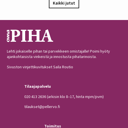
Kaikki jutut
Lehti jokaiselle pihan tai parvekkeen omistajalle! Poimi hyöty
ajankohtaisista vinkeistä ja innostusta pihatarinoista.
Sivuston vinjettikuvitukset Saila Routio
Tilaajapalvelu
020 413 2636
(arkisin klo 8–17, hinta mpm/pvm)
tilaukset@pellervo.fi
Toimitus