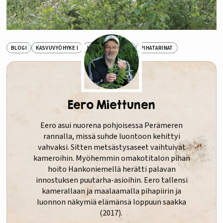
BLOGI
KASVUVYÖHYKE I
LUONNONKASVIT
PIHATARINAT
Eero Miettunen
Eero asui nuorena pohjoisessa Perämeren
rannalla, missä suhde luontoon kehittyi
vahvaksi. Sitten metsästysaseet vaihtuivat
kameroihin. Myöhemmin omakotitalon pihan
hoito Hankoniemellä herätti palavan
innostuksen puutarha-asioihin. Eero tallensi
kamerallaan ja maalaamalla pihapiirin ja
luonnon näkymiä elämänsä loppuun saakka
(2017).