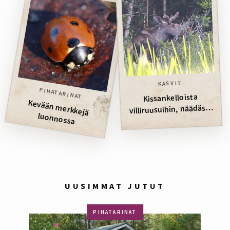
KASVIT
PIHATARINAT
Kissankelloista
Kevään m
erkkejä
villiruusuihin, näädästä
luonnossa
ohdakeperhoseen
UUSIMMAT JUTUT
PIHATARINAT