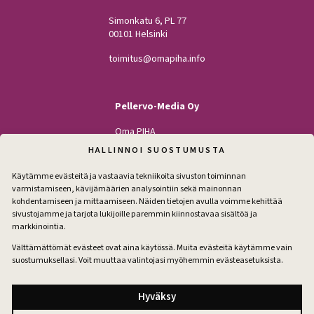
Simonkatu 6, PL 77
00101 Helsinki
toimitus@omapiha.info
Pellervo-Media Oy
Oma PIHA
Kodin Pellervo
HALLINNOI SUOSTUMUSTA
Maatilan Pellervo
Käytämme evästeitä ja vastaavia tekniikoita sivuston toiminnan
varmistamiseen, kävijämäärien analysointiin sekä mainonnan
kohdentamiseen ja mittaamiseen. Näiden tietojen avulla voimme kehittää
sivustojamme ja tarjota lukijoille paremmin kiinnostavaa sisältöä ja
Seuraa
markkinointia.
Facebook
Instagram
Välttämättömät evästeet ovat aina käytössä. Muita evästeitä käytämme vain
suostumuksellasi. Voit muuttaa valintojasi myöhemmin evästeasetuksista.
Tilaa pihakirje
Hyväksy