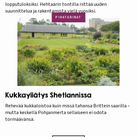
lopputuloksiksi. Hehtaarin tontilla riittää uuden
suunnittelua ja rakentamista vielä vuosiksi.
PIHATARINAT
Kukkayllätys Shetlannissa
Rehevää kukkaloistoa kuin missä tahansa Brittein saarilla –
mutta keskellä Pohjanmerta sellaiseen ei odota
törmäävänsä.