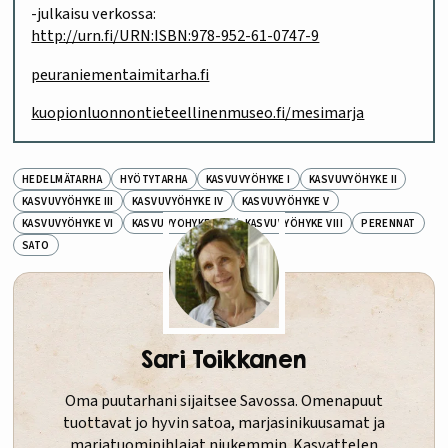
-julkaisu verkossa:
http://urn.fi/URN:ISBN:978-952-61-0747-9
peuraniementaimitarha.fi
kuopionluonnontieteellinenmuseo.fi/mesimarja
HEDELMÄTARHA
HYÖTYTARHA
KASVUVYÖHYKE I
KASVUVYÖHYKE II
KASVUVYÖHYKE III
KASVUVYÖHYKE IV
KASVUVYÖHYKE V
KASVUVYÖHYKE VI
KASVUVYÖHYKE VII
KASVUVYÖHYKE VIII
PERENNAT
SATO
Sari Toikkanen
Oma puutarhani sijaitsee Savossa. Omenapuut
tuottavat jo hyvin satoa, marjasinikuusamat ja
marjatuomipihlajat niukemmin. Kasvattelen