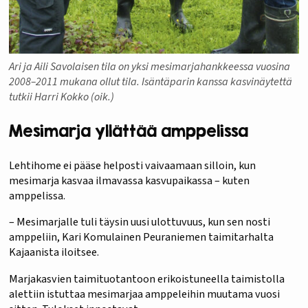
Ari ja Aili Savolaisen tila on yksi mesimarjahankkeessa vuosina
2008–2011 mukana ollut tila. Isäntäparin kanssa kasvinäytettä
tutkii Harri Kokko (oik.)
Mesimarja yllättää amppelissa
Lehtihome ei pääse helposti vaivaamaan silloin, kun
mesimarja kasvaa ilmavassa kasvupaikassa – kuten
amppelissa.
– Mesimarjalle tuli täysin uusi ulottuvuus, kun sen nosti
amppeliin, Kari Komulainen Peuraniemen taimitarhalta
Kajaanista iloitsee.
Marjakasvien taimituotantoon erikoistuneella taimistolla
alettiin istuttaa mesimarjaa amppeleihin muutama vuosi