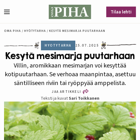
Siirry sisältöön
Tilaa lehti
Valikko
OMA PIHA
/
HYÖTYTARHA
/
KESYTÄ MESIMARJA PUUTARHAAN
HYÖTYTARHA
25.07.2025
Kesytä mesimarja puutarhaan
Villin, aromikkaan mesimarjan voi kesyttää
kotipuutarhaan. Se verhoaa maanpintaa, asettuu
säntilliseen riviin tai ryöppyää amppelista.
JAA ARTIKKELI
Teksti ja kuvat
Sari Toikkanen