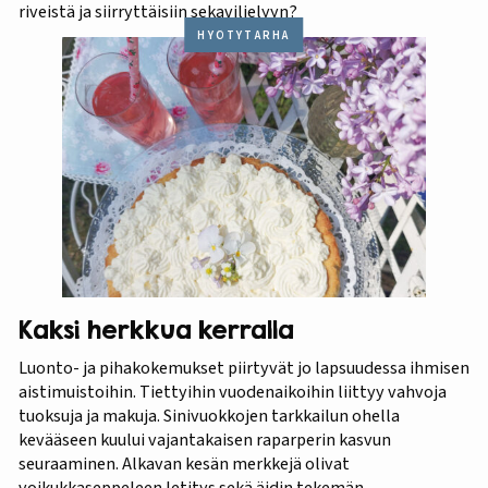
riveistä ja siirryttäisiin sekaviljelyyn?
HYÖTYTARHA
Kaksi herkkua kerralla
Luonto- ja pihakokemukset piirtyvät jo lapsuudessa ihmisen
aistimuistoihin. Tiettyihin vuodenaikoihin liittyy vahvoja
tuoksuja ja makuja. Sinivuokkojen tarkkailun ohella
kevääseen kuului vajantakaisen raparperin kasvun
seuraaminen. Alkavan kesän merkkejä olivat
voikukkaseppeleen letitys sekä äidin tekemän