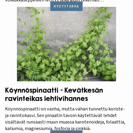
raparperikiisselin maistelu.
HYÖTYTARHA
Köynnöspinaatti – Kevätkesän
ravinteikas lehtivihannes
Köynnöspinaatti on vanha, mutta vähän tunnettu koriste-
ja ravintokasvi. Sen pinaatin tavoin käytettävät lehdet
sisältävät runsaasti muun muassa karotenoideja, folaattia,
kaliumia, magnesiumia, fosforia ja sinkkiä.