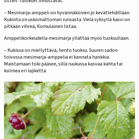
sitten. Tulokset innostavat.
– Mesimarja-amppeli on hyvännäköinen jo kevätlehdillään.
Kukinta on uskomattoman runsasta. Vielä syksyllä kasvi on
pitkään vihreä, Komulainen listaa.
Amppelikorkeudella mesimarja yllättää myös tuoksullaan.
– Kukissa on miellyttävä, hento tuoksu. Suuren sadon
toivossa mesimarja-amppelia ei kannata hankkia.
Maistamaan toki pääsee, sillä ruukussa kasvaa kahta tai
kolmea eri lajiketta.