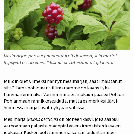
Mesimarjaa pääsee poimimaan pitkin kesää, sillä marjat
kypsyvät eri aikoihin. ’Mesma’ on satoisimpia lajikkeita.
Milloin olet viimeksi nähnyt mesimarjan, saati maistanut
sitä? Tämä pohjoinen villimarjamme on käynyt yhä
harvinaisemmaksi. Varmimmin sen makuun pääsee Pohjois-
Pohjanmaan rannikkoseudulla, mutta esimerkiksi Järvi-
Suomessa marjat ovat nykyään vähissä.
Mesimarja (
Rubus arcticus
) on pioneerikasvi, joka saapuu
verhoamaan paljasta maanpintaa ensimmäisten kasvien
joukossa. Kasken polttaminen ja karjan laiduntaminen