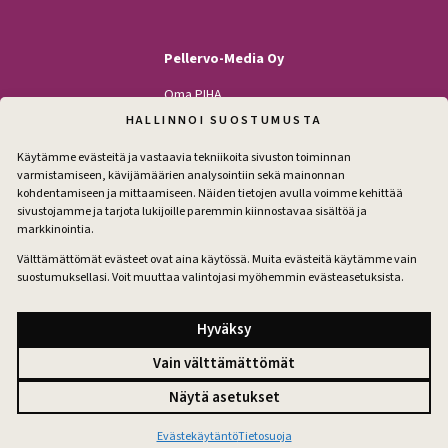
Pellervo-Media Oy
Oma PIHA
Kodin Pellervo
HALLINNOI SUOSTUMUSTA
Maatilan Pellervo
Käytämme evästeitä ja vastaavia tekniikoita sivuston toiminnan
varmistamiseen, kävijämäärien analysointiin sekä mainonnan
kohdentamiseen ja mittaamiseen. Näiden tietojen avulla voimme kehittää
sivustojamme ja tarjota lukijoille paremmin kiinnostavaa sisältöä ja
Seuraa
markkinointia.
Facebook
Instagram
Välttämättömät evästeet ovat aina käytössä. Muita evästeitä käytämme vain
suostumuksellasi. Voit muuttaa valintojasi myöhemmin evästeasetuksista.
Tilaa pihakirje
Hyväksy
Vain välttämättömät
Tilausehdot
Näytä asetukset
Tietosuoja
Evästeet
Evästeasetukset
Evästekäytäntö
Tietosuoja