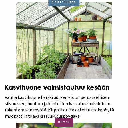
HYÖTYTARHA
Kasvihuone valmistautuu kesään
Vanha kasvihuone heräsi uuteen eloon perusteellisen
siivouksen, huollon ja kiinteiden kasvatuskaukaloiden
rakentamisen myötä. Kirpputorilta ostettu ruokapöytä
muokattiin tilavaksi ruukutuspöydäksi.
BLOGI