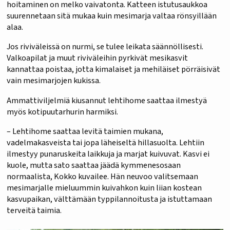
hoitaminen on melko vaivatonta. Katteen istutusaukkoa
suurennetaan sitä mukaa kuin mesimarja valtaa rönsyillään
alaa.
Jos riviväleissä on nurmi, se tulee leikata säännöllisesti.
Valkoapilat ja muut riviväleihin pyrkivät mesikasvit
kannattaa poistaa, jotta kimalaiset ja mehiläiset pörräisivät
vain mesimarjojen kukissa.
Ammattiviljelmiä kiusannut lehtihome saattaa ilmestyä
myös kotipuutarhurin harmiksi.
– Lehtihome saattaa levitä taimien mukana,
vadelmakasveista tai jopa läheiseltä hillasuolta. Lehtiin
ilmestyy punaruskeita laikkuja ja marjat kuivuvat. Kasvi ei
kuole, mutta sato saattaa jäädä kymmenesosaan
normaalista, Kokko kuvailee. Hän neuvoo valitsemaan
mesimarjalle mieluummin kuivahkon kuin liian kostean
kasvupaikan, välttämään typpilannoitusta ja istuttamaan
terveitä taimia.