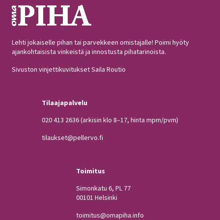
Lehti jokaiselle pihan tai parvekkeen omistajalle! Poimi hyöty
ajankohtaisista vinkeistä ja innostusta pihatarinoista.
Sivuston vinjettikuvitukset Saila Routio
Tilaajapalvelu
020 413 2636
(arkisin klo 8–17, hinta mpm/pvm)
tilaukset@pellervo.fi
Toimitus
Simonkatu 6, PL 77
00101 Helsinki
toimitus@omapiha.info