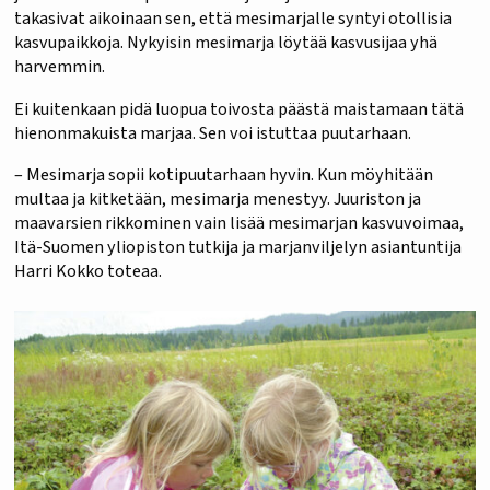
takasivat aikoinaan sen, että mesimarjalle syntyi otollisia
kasvupaikkoja. Nykyisin mesimarja löytää kasvusijaa yhä
harvemmin.
Ei kuitenkaan pidä luopua toivosta päästä maistamaan tätä
hienonmakuista marjaa. Sen voi istuttaa puutarhaan.
– Mesimarja sopii kotipuutarhaan hyvin. Kun möyhitään
multaa ja kitketään, mesimarja menestyy. Juuriston ja
maavarsien rikkominen vain lisää mesimarjan kasvuvoimaa,
Itä-Suomen yliopiston tutkija ja marjanviljelyn asiantuntija
Harri Kokko toteaa.