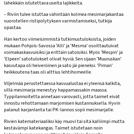
lähekkäin istutettava useita lajikkeita.
– Riviin tulee istuttaa vähintään kolmea mesimarjakantaa
vuorotellen ristipölytyksen varmistamiseksi, tutkija
opastaa.
Hän kertoo viimeisimmistä tutkimustuloksista, joiden
mukaan Pohjois-Savossa ’Alli’ ja ’Mesma’ osoittautuivat
voimakaskasvuisiksi ja erittäin satoisiksi. Myös ’Mespin’ ja
’Elpeen’ satotulokset olivat hyviä. Sen sijaan ’Muuruskan’
kasvutapa oli heiveröinen ja sato jäi pieneksi. ’Piman’
heikkoutena taas oli alttius lehtihomeelle.
Viljelmää perustettaessa kasvualustaa ei yleensä kalkita,
sillä mesimarja menestyy happamassakin maassa.
Typpilannoitetta annetaan varovasti, jotta taimet eivät
innostu rehottamaan marjomisen kustannuksella. Hyvin
palanut karjanlanta tai PK-lannos sopii mesimarjalle.
Rivien katemateriaaliksi käy muovi tai sitä kalliimpi mutta
kestävämpi katekangas. Taimet istutetaan noin