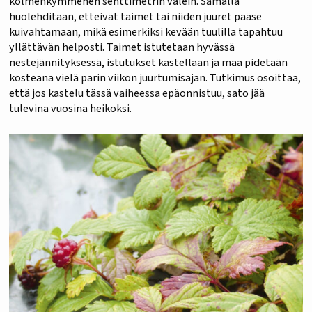
kolmenkymmenen senttimetrin välein. Samalla
huolehditaan, etteivät taimet tai niiden juuret pääse
kuivahtamaan, mikä esimerkiksi kevään tuulilla tapahtuu
yllättävän helposti. Taimet istutetaan hyvässä
nestejännityksessä, istutukset kastellaan ja maa pidetään
kosteana vielä parin viikon juurtumisajan. Tutkimus osoittaa,
että jos kastelu tässä vaiheessa epäonnistuu, sato jää
tulevina vuosina heikoksi.