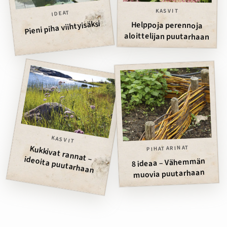
KASVIT
IDEAT
Pieni piha viihtyisäksi
Helppoja perennoja
aloittelijan puutarhaan
KASVIT
PIHATARINAT
Kukkivat rannat – ideoita puutarhaan
8 ideaa – Vähemmän
muovia puutarhaan