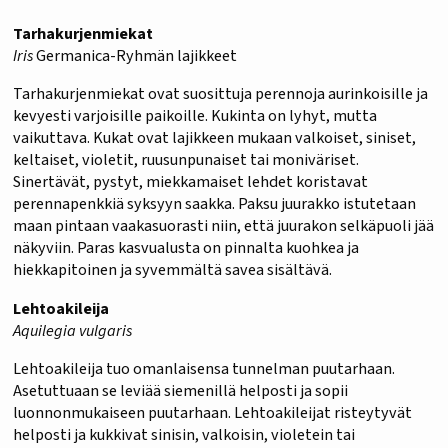
Tarhakurjenmiekat
Iris
Germanica-Ryhmän lajikkeet
Tarhakurjenmiekat ovat suosittuja perennoja aurinkoisille ja
kevyesti varjoisille paikoille. Kukinta on lyhyt, mutta
vaikuttava. Kukat ovat lajikkeen mukaan valkoiset, siniset,
keltaiset, violetit, ruusunpunaiset tai moniväriset.
Sinertävät, pystyt, miekkamaiset lehdet koristavat
perennapenkkiä syksyyn saakka. Paksu juurakko istutetaan
maan pintaan vaakasuorasti niin, että juurakon selkäpuoli jää
näkyviin. Paras kasvualusta on pinnalta kuohkea ja
hiekkapitoinen ja syvemmältä savea sisältävä.
Lehtoakileija
Aquilegia vulgaris
Lehtoakileija tuo omanlaisensa tunnelman puutarhaan.
Asetuttuaan se leviää siemenillä helposti ja sopii
luonnonmukaiseen puutarhaan. Lehtoakileijat risteytyvät
helposti ja kukkivat sinisin, valkoisin, violetein tai