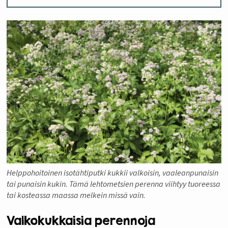
Helppohoitoinen isotähtiputki kukkii valkoisin, vaaleanpunaisin
tai punaisin kukin. Tämä lehtometsien perenna viihtyy tuoreessa
tai kosteassa maassa melkein missä vain.
Valkokukkaisia perennoja