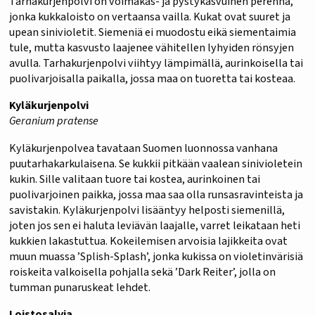
Tarhakurjenpolvi on voimakas- ja pystykasvuinen perenna,
jonka kukkaloisto on vertaansa vailla. Kukat ovat suuret ja
upean sinivioletit. Siemeniä ei muodostu eikä siementaimia
tule, mutta kasvusto laajenee vähitellen lyhyiden rönsyjen
avulla. Tarhakurjenpolvi viihtyy lämpimällä, aurinkoisella tai
puolivarjoisalla paikalla, jossa maa on tuoretta tai kosteaa.
Kyläkurjenpolvi
Geranium pratense
Kyläkurjenpolvea tavataan Suomen luonnossa vanhana
puutarhakarkulaisena. Se kukkii pitkään vaalean sinivioletein
kukin. Sille valitaan tuore tai kostea, aurinkoinen tai
puolivarjoinen paikka, jossa maa saa olla runsasravinteista ja
savistakin. Kyläkurjenpolvi lisääntyy helposti siemenillä,
joten jos sen ei haluta leviävän laajalle, varret leikataan heti
kukkien lakastuttua. Kokeilemisen arvoisia lajikkeita ovat
muun muassa ’Splish-Splash’, jonka kukissa on violetinvärisiä
roiskeita valkoisella pohjalla sekä ’Dark Reiter’, jolla on
tumman punaruskeat lehdet.
Loistosalvia