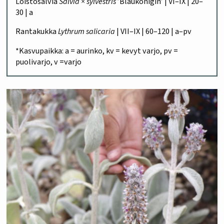
Loistosalvia
Salvia × sylvestris
’Blaukönigin’ | VI–IX | 20–
30 | a
Rantakukka
Lythrum salicaria
| VII–IX | 60–120 | a–pv
*Kasvupaikka: a = aurinko, kv = kevyt varjo, pv =
puolivarjo, v =varjo