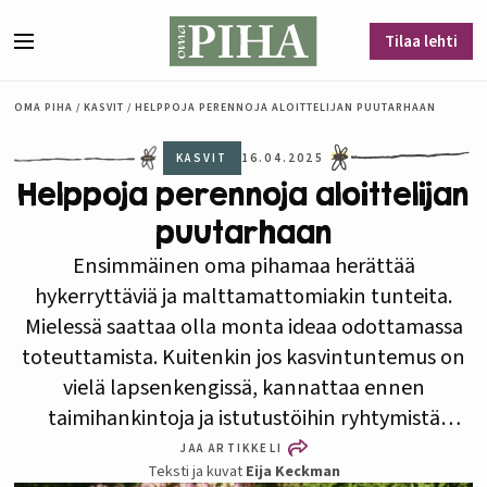
Siirry sisältöön
Tilaa lehti
Valikko
OMA PIHA
/
KASVIT
/
HELPPOJA PERENNOJA ALOITTELIJAN PUUTARHAAN
KASVIT
16.04.2025
Helppoja perennoja aloittelijan
puutarhaan
Ensimmäinen oma pihamaa herättää
hykerryttäviä ja malttamattomiakin tunteita.
Mielessä saattaa olla monta ideaa odottamassa
toteuttamista. Kuitenkin jos kasvintuntemus on
vielä lapsenkengissä, kannattaa ennen
taimihankintoja ja istutustöihin ryhtymistä
tutustua kasvien maailmaan.
JAA ARTIKKELI
Teksti ja kuvat
Eija Keckman