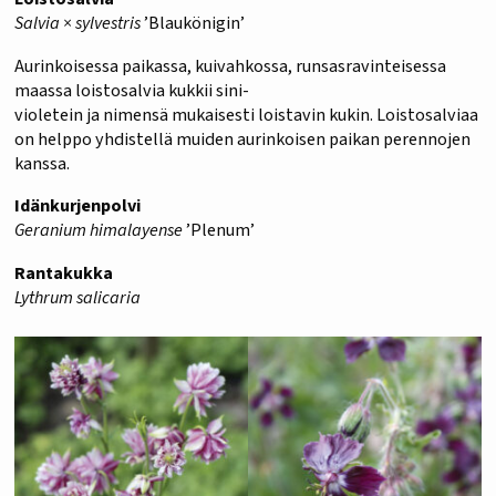
Salvia × sylvestris
’Blaukönigin’
Aurinkoisessa paikassa, kuivahkossa, runsasravinteisessa
maassa loistosalvia kukkii sini-
violetein ja nimensä mukaisesti loistavin kukin. Loistosalviaa
on helppo yhdistellä muiden aurinkoisen paikan perennojen
kanssa.
Idänkurjenpolvi
Geranium himalayense
’Plenum’
Rantakukka
Lythrum salicaria