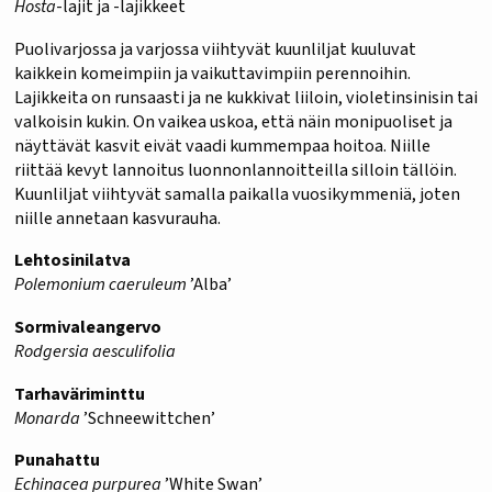
Hosta
-lajit ja -lajikkeet
Puolivarjossa ja varjossa viihtyvät kuunliljat kuuluvat
kaikkein komeimpiin ja vaikuttavimpiin perennoihin.
Lajikkeita on runsaasti ja ne kukkivat liiloin, violetinsinisin tai
valkoisin kukin. On vaikea uskoa, että näin monipuoliset ja
näyttävät kasvit eivät vaadi kummempaa hoitoa. Niille
riittää kevyt lannoitus luonnonlannoitteilla silloin tällöin.
Kuunliljat viihtyvät samalla paikalla vuosikymmeniä, joten
niille annetaan kasvurauha.
Lehtosinilatva
Polemonium caeruleum
’Alba’
Sormivaleangervo
Rodgersia aesculifolia
Tarhaväriminttu
Monarda
’Schneewittchen’
Punahattu
Echinacea purpurea
’White Swan’