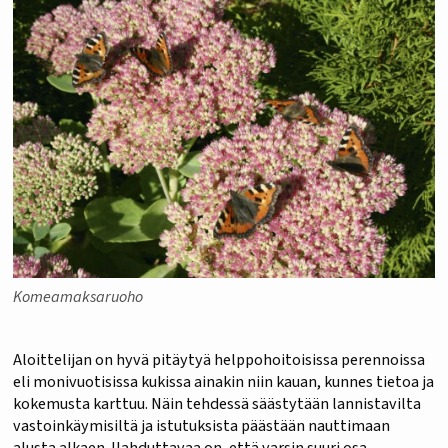
Komeamaksaruoho
Aloittelijan on hyvä pitäytyä helppohoitoisissa perennoissa
eli monivuotisissa kukissa ainakin niin kauan, kunnes tietoa ja
kokemusta karttuu. Näin tehdessä säästytään lannistavilta
vastoinkäymisiltä ja istutuksista päästään nauttimaan
alusta alkaen. Ilahduttavaa on, että varsin suuri osa