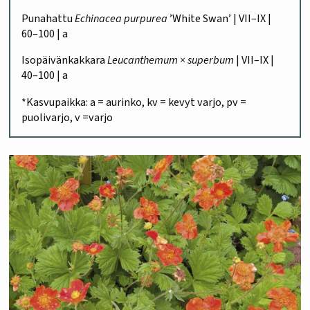
Punahattu
Echinacea purpurea
’White Swan’ | VII–IX |
60–100 | a
Isopäivänkakkara
Leucanthemum × superbum
| VII–IX |
40–100 | a
*Kasvupaikka: a = aurinko, kv = kevyt varjo, pv =
puolivarjo, v =varjo