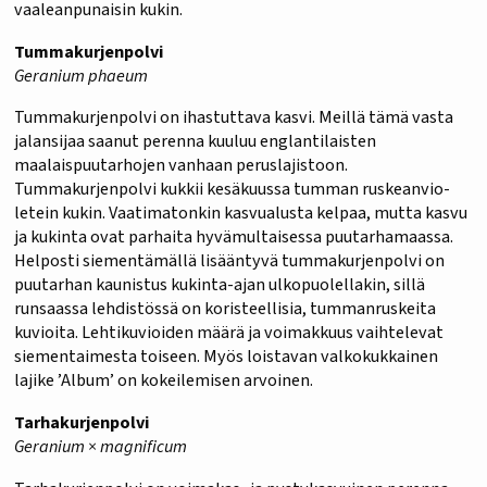
vaaleanpunaisin kukin.
Tummakurjenpolvi
Geranium phaeum
Tummakurjenpolvi on ihastuttava kasvi. Meillä tämä vasta
jalansijaa saanut perenna kuuluu englantilaisten
maalaispuutarhojen vanhaan peruslajistoon.
Tummakurjenpolvi kukkii kesäkuussa tumman ruskeanvio-
letein kukin. Vaatimatonkin kasvualusta kelpaa, mutta kasvu
ja kukinta ovat parhaita hyvämultaisessa puutarhamaassa.
Helposti siementämällä lisääntyvä tummakurjenpolvi on
puutarhan kaunistus kukinta-ajan ulkopuolellakin, sillä
runsaassa lehdistössä on koristeellisia, tummanruskeita
kuvioita. Lehtikuvioiden määrä ja voimakkuus vaihtelevat
siementaimesta toiseen. Myös loistavan valkokukkainen
lajike ’Album’ on kokeilemisen arvoinen.
Tarhakurjenpolvi
Geranium × magnificum