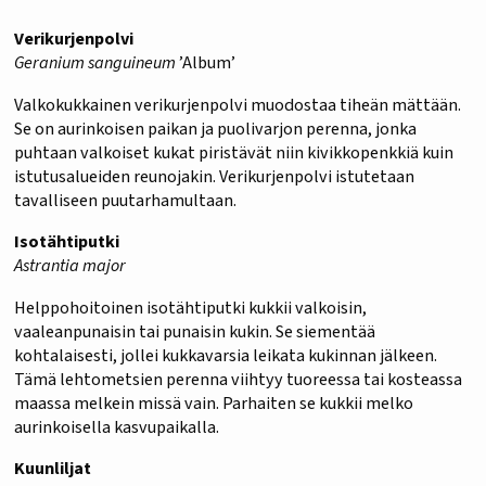
Verikurjenpolvi
Geranium sanguineum
’Album’
Valkokukkainen verikurjenpolvi muodostaa tiheän mättään.
Se on aurinkoisen paikan ja puolivarjon perenna, jonka
puhtaan valkoiset kukat piristävät niin kivikkopenkkiä kuin
istutusalueiden reunojakin. Verikurjenpolvi istutetaan
tavalliseen puutarhamultaan.
Isotähtiputki
Astrantia major
Helppohoitoinen isotähtiputki kukkii valkoisin,
vaaleanpunaisin tai punaisin kukin. Se siementää
kohtalaisesti, jollei kukkavarsia leikata kukinnan jälkeen.
Tämä lehtometsien perenna viihtyy tuoreessa tai kosteassa
maassa melkein missä vain. Parhaiten se kukkii melko
aurinkoisella kasvupaikalla.
Kuunliljat