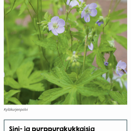
Kyläkurjenpolvi
Sini- ja purppurakukkaisia