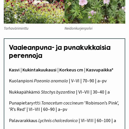
Tarhaväriminttu
Neidonkurjenpolvi
Vaaleanpuna- ja punakukkaisia
perennoja
Kasvi | Kukintakuukausi | Korkeus cm | Kasvupaikka*
Kuolanpioni
Paeonia anomala
| V–VI | 70–90 | a–pv
Nukkapähkämö
Stachys byzantina
| VI–VII | 30–40 | a
Punapietaryrtti
Tanacetum coccineum
’Robinson’s Pink’,
’R’s Red’ | VI–VII | 60–90 | a–pv
Palavarakkaus
Lychnis chalcedonica
| VI–VIII | 60–100 | a