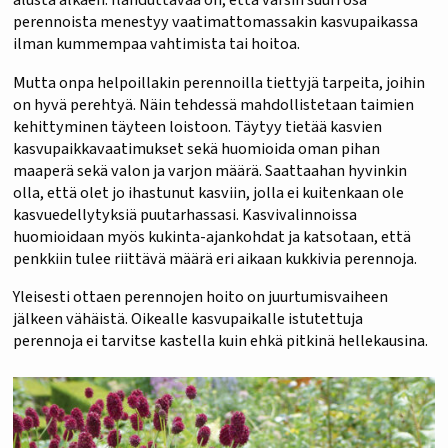
perennoista menestyy vaatimattomassakin kasvupaikassa
ilman kummempaa vahtimista tai hoitoa.
Mutta onpa helpoillakin perennoilla tiettyjä tarpeita, joihin
on hyvä perehtyä. Näin tehdessä mahdollistetaan taimien
kehittyminen täyteen loistoon. Täytyy tietää kasvien
kasvupaikkavaatimukset sekä huomioida oman pihan
maaperä sekä valon ja varjon määrä. Saattaahan hyvinkin
olla, että olet jo ihastunut kasviin, jolla ei kuitenkaan ole
kasvuedellytyksiä puutarhassasi. Kasvivalinnoissa
huomioidaan myös kukinta-ajankohdat ja katsotaan, että
penkkiin tulee riittävä määrä eri aikaan kukkivia perennoja.
Yleisesti ottaen perennojen hoito on juurtumisvaiheen
jälkeen vähäistä. Oikealle kasvupaikalle istutettuja
perennoja ei tarvitse kastella kuin ehkä pitkinä hellekausina.