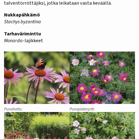
talventörröttäjiksi, jotka leikataan vasta keväällä.
Nukkapähkämö
Stachys byzantina
Tarhaväriminttu
Monarda
-lajikkeet
Punahattu
Punapietaryrtti