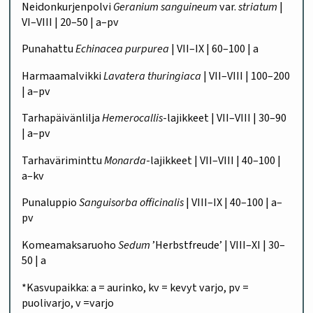
Neidonkurjenpolvi
Geranium sanguineum
var.
striatum
|
VI–VIII | 20–50 | a–pv
Punahattu
Echinacea purpurea
| VII–IX | 60–100 | a
Harmaamalvikki
Lavatera thuringiaca
| VII–VIII | 100–200
| a–pv
Tarhapäivänlilja
Hemerocallis
-lajikkeet | VII–VIII | 30–90
| a–pv
Tarhaväriminttu
Monarda
-lajikkeet | VII–VIII | 40–100 |
a–kv
Punaluppio
Sanguisorba officinalis
| VIII–IX | 40–100 | a–
pv
Komeamaksaruoho
Sedum
’Herbstfreude’ | VIII–XI | 30–
50 | a
*Kasvupaikka: a = aurinko, kv = kevyt varjo, pv =
puolivarjo, v =varjo