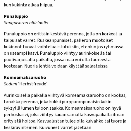
kun kukinta alkaa hiipua.
Punaluppio
Sanguisorba officinalis
Punaluppio on erittäin kestävä perenna, jolla on korkeat ja
taipuisat varret. Ruskeanpunaiset, palleron muotoiset
kukinnot tuovat vaihtelua istutuksiin, etenkin jos ryhmässä
on useampi kasvi. Punaluppio viihtyy aurinkoisella tai
puolivarjoisalla paikalla, jossa maa voi olla tuoreesta
kosteaan. Nuoria lehtiä voidaan käyttää salaateissa.
Komeamaksaruoho
Sedum
’Herbstfreude’
Aurinkoisella paikalla viihtyvä komeamaksaruoho on kookas,
tanakka perenna, joka kukkii purppuranpunaisin kukin
syksyllä lumen tuloon saakka. Komeamaksaruoho on hyvä
perhoskasvi, joka viihtyy kauan samalla kasvupaikalla ilman
erityistä hoitoa. Kasvualustan tulee olla kuivahko tai tuore ja
keskiravinteinen. Kuivuneet varret jätetään