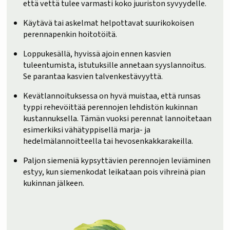
että vettä tulee varmasti koko juuriston syvyydelle.
Käytävä tai askelmat helpottavat suurikokoisen
perennapenkin hoitotöitä.
Loppukesällä, hyvissä ajoin ennen kasvien
tuleentumista, istutuksille annetaan syyslannoitus.
Se parantaa kasvien talvenkestävyyttä.
Kevätlannoituksessa on hyvä muistaa, että runsas
typpi rehevöittää perennojen lehdistön kukinnan
kustannuksella. Tämän vuoksi perennat lannoitetaan
esimerkiksi vähätyppisellä marja- ja
hedelmälannoitteella tai hevosenkakkarakeilla.
Paljon siemeniä kypsyttävien perennojen leviäminen
estyy, kun siemenkodat leikataan pois vihreinä pian
kukinnan jälkeen.