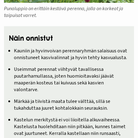
Punaluppio on erittäin kestävä perenna, jolla on korkeat ja
taipuisat varret.
Näin onnistut
Kauniin ja hyvinvoivan perennaryhmän salaisuus ovat
onnistuneet kasvivalinnat ja hyvin tehty kasvualusta.
Useimmat perennat viihtyvät tavallisessa
puutarhamullassa, joten huomioitavaksi jäävät
maaperän kosteus tai kuivuus sekä kasvien
valontarve.
Märkää ja tiivistä maata tulee välttää, sillä se
tukahduttaa juuret kohtalokkain seurauksin.
Kastelun merkitystä ei voi liioitella alkuvaiheessa.
Kastelusta huolehditaan niin pitkään, kunnes taimet
ovat juurtuneet. Kerralla kastellaan niin runsaasti,