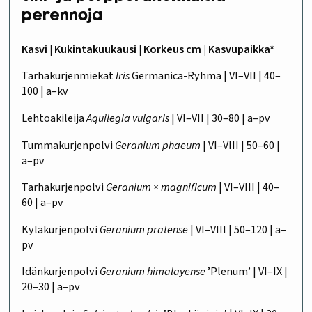
perennoja
Kasvi | Kukintakuukausi | Korkeus cm | Kasvupaikka*
Tarhakurjenmiekat
Iris
Germanica-Ryhmä | VI–VII | 40–
100 | a–kv
Lehtoakileija
Aquilegia vulgaris
| VI–VII | 30–80 | a–pv
Tummakurjenpolvi
Geranium phaeum
| VI–VIII | 50–60 |
a–pv
Tarhakurjenpolvi
Geranium × magnificum
| VI–VIII | 40–
60 | a–pv
Kyläkurjenpolvi
Geranium pratense
| VI–VIII | 50–120 | a–
pv
Idänkurjenpolvi
Geranium himalayense
’Plenum’ | VI–IX |
20–30 | a–pv