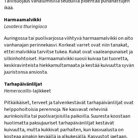
Talvisuojaus vähälumisilla seuduilla pidentää punahattujen
ikää.
Harmaamalvikki
Lavatera thuringiaca
Auringossa tai puolivarjossa viihtyvä harmaamalvikki on aito
vanhanajan perinnekasvi. Korkeat varret ovat niin tanakat,
ettei malvikkia tarvitse tukea. Kukat ovat vaaleanpunaiset ja
silkinhohtoiset. Harmaamalvikki suosii kuivaa tai tuoretta,
keskiravinteista hiekkamultamaata ja kestää kuivuutta syvän
juuristonsa ansiosta.
Tarhapäivänliljat
Hemerocallis
-lajikkeet
Pitkäikäiset, terveet ja talvenkestävät tarhapäivänliljat ovat
helppohoitoisia perennoja. Ne kasvavat rehevinä
aurinkoisilla tai puolivarjoisilla paikoilla. Suuresta koostaan
huolimatta paksujuuriset tarhapäivänliljat kestävät
kuivuutta, mutta kukkivat parhaiten, kun kasvualusta on
kosteaa ainakin keväällä ja alkukesällä. Kasvustot jaetaan,