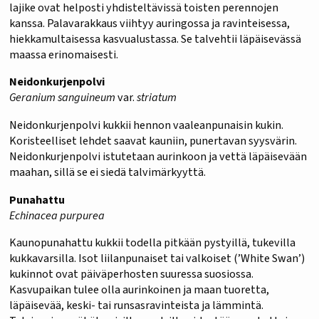
lajike ovat helposti yhdisteltävissä toisten perennojen
kanssa. Palavarakkaus viihtyy auringossa ja ravinteisessa,
hiekkamultaisessa kasvualustassa. Se talvehtii läpäisevässä
maassa erinomaisesti.
Neidonkurjenpolvi
Geranium sanguineum
var.
striatum
Neidonkurjenpolvi kukkii hennon vaaleanpunaisin kukin.
Koristeelliset lehdet saavat kauniin, punertavan syysvärin.
Neidonkurjenpolvi istutetaan aurinkoon ja vettä läpäisevään
maahan, sillä se ei siedä talvimärkyyttä.
Punahattu
Echinacea purpurea
Kaunopunahattu kukkii todella pitkään pystyillä, tukevilla
kukkavarsilla. Isot liilanpunaiset tai valkoiset (’White Swan’)
kukinnot ovat päiväperhosten suuressa suosiossa.
Kasvupaikan tulee olla aurinkoinen ja maan tuoretta,
läpäisevää, keski- tai runsasravinteista ja lämmintä.