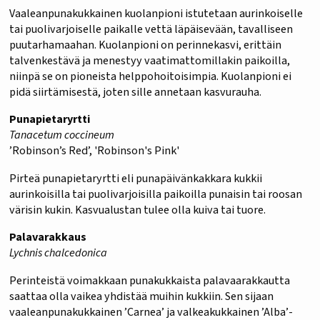
Vaaleanpunakukkainen kuolanpioni istutetaan aurinkoiselle
tai puolivarjoiselle paikalle vettä läpäisevään, tavalliseen
puutarhamaahan. Kuolanpioni on perinnekasvi, erittäin
talvenkestävä ja menestyy vaatimattomillakin paikoilla,
niinpä se on pioneista helppohoitoisimpia. Kuolanpioni ei
pidä siirtämisestä, joten sille annetaan kasvurauha.
Punapietaryrtti
Tanacetum coccineum
’Robinson’s Red’, 'Robinson's Pink'
Pirteä punapietaryrtti eli punapäivänkakkara kukkii
aurinkoisilla tai puolivarjoisilla paikoilla punaisin tai roosan
värisin kukin. Kasvualustan tulee olla kuiva tai tuore.
Palavarakkaus
Lychnis chalcedonica
Perinteistä voimakkaan punakukkaista palavaarakkautta
saattaa olla vaikea yhdistää muihin kukkiin. Sen sijaan
vaaleanpunakukkainen ’Carnea’ ja valkeakukkainen ’Alba’-