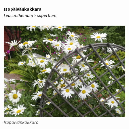
Isopäivänkakkara
Leucanthemum × superbum
Isopäivänkakkara