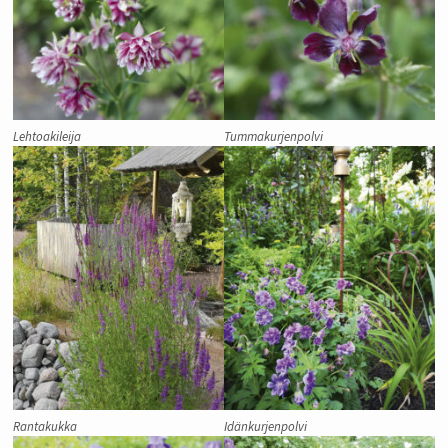
Lehtoakileija
Tummakurjenpolvi
Rantakukka
Idänkurjenpolvi