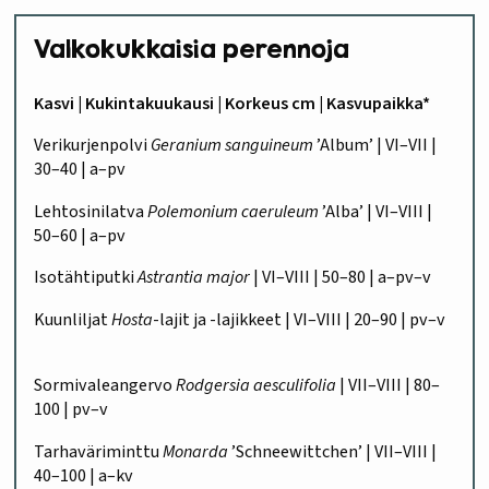
Valkokukkaisia perennoja
Kasvi | Kukintakuukausi | Korkeus cm | Kasvupaikka*
Verikurjenpolvi
Geranium sanguineum
’Album’ | VI–VII |
30–40 | a–pv
Lehtosinilatva
Polemonium caeruleum
’Alba’ | VI–VIII |
50–60 | a–pv
Isotähtiputki
Astrantia major
| VI–VIII | 50–80 | a–pv–v
Kuunliljat
Hosta
-lajit ja -lajikkeet | VI–VIII | 20–90 | pv–v
Sormivaleangervo
Rodgersia aesculifolia
| VII–VIII | 80–
100 | pv–v
Tarhaväriminttu
Monarda
’Schneewittchen’ | VII–VIII |
40–100 | a–kv