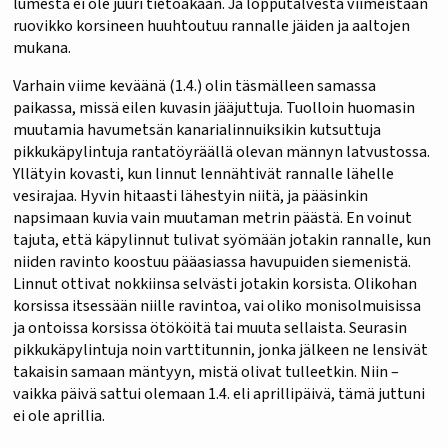
lumesta ei ole juuri tietoakaan. Ja lopputalvesta viimeistään
ruovikko korsineen huuhtoutuu rannalle jäiden ja aaltojen
mukana.
Varhain viime keväänä (1.4.) olin täsmälleen samassa
paikassa, missä eilen kuvasin jääjuttuja. Tuolloin huomasin
muutamia havumetsän kanarialinnuiksikin kutsuttuja
pikkukäpylintuja rantatöyräällä olevan männyn latvustossa.
Yllätyin kovasti, kun linnut lennähtivät rannalle lähelle
vesirajaa. Hyvin hitaasti lähestyin niitä, ja pääsinkin
napsimaan kuvia vain muutaman metrin päästä. En voinut
tajuta, että käpylinnut tulivat syömään jotakin rannalle, kun
niiden ravinto koostuu pääasiassa havupuiden siemenistä.
Linnut ottivat nokkiinsa selvästi jotakin korsista. Olikohan
korsissa itsessään niille ravintoa, vai oliko monisolmuisissa
ja ontoissa korsissa ötököitä tai muuta sellaista. Seurasin
pikkukäpylintuja noin varttitunnin, jonka jälkeen ne lensivät
takaisin samaan mäntyyn, mistä olivat tulleetkin. Niin –
vaikka päivä sattui olemaan 1.4. eli aprillipäivä, tämä juttuni
ei ole aprillia.