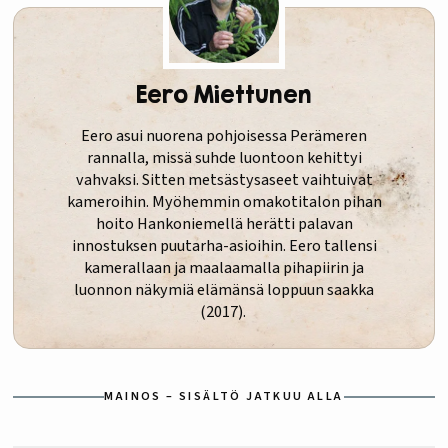
Eero Miettunen
Eero asui nuorena pohjoisessa Perämeren
rannalla, missä suhde luontoon kehittyi
vahvaksi. Sitten metsästysaseet vaihtuivat
kameroihin. Myöhemmin omakotitalon pihan
hoito Hankoniemellä herätti palavan
innostuksen puutarha-asioihin. Eero tallensi
kamerallaan ja maalaamalla pihapiirin ja
luonnon näkymiä elämänsä loppuun saakka
(2017).
MAINOS – SISÄLTÖ JATKUU ALLA