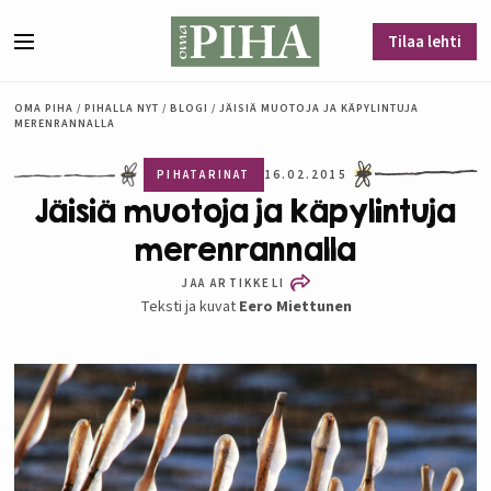
Siirry sisältöön
Tilaa lehti
Valikko
OMA PIHA
/
PIHALLA NYT
/
BLOGI
/
JÄISIÄ MUOTOJA JA KÄPYLINTUJA
MERENRANNALLA
PIHATARINAT
16.02.2015
Jäisiä muotoja ja käpylintuja
merenrannalla
JAA ARTIKKELI
Teksti ja kuvat
Eero Miettunen