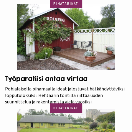
PIHATARINAT
Työparatiisi antaa virtaa
Pohjalaisella pihamaalla ideat jalostuvat hätkähdyttäviksi
lopputuloksiksi. Hehtaarin tontilla riittää uuden
suunnittelua ja rakentamista vielä vuosiksi.
PIHATARINAT