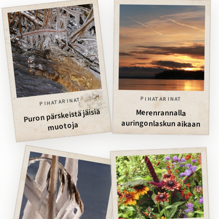
PIHATARINAT
PIHATARINAT
Puron pärskeistä jäisiä
Merenrannalla
auringonlaskun aikaan
muotoja