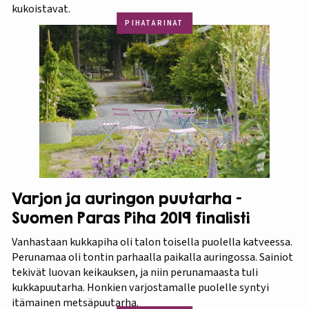
kukoistavat.
PIHATARINAT
Varjon ja auringon puutarha –
Suomen Paras Piha 2019 finalisti
Vanhastaan kukkapiha oli talon toisella puolella katveessa.
Perunamaa oli tontin parhaalla paikalla auringossa. Sainiot
tekivät luovan keikauksen, ja niin perunamaasta tuli
kukkapuutarha. Honkien varjostamalle puolelle syntyi
itämainen metsäpuutarha.