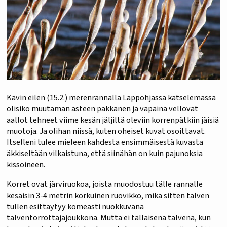
Kävin eilen (15.2.) merenrannalla Lappohjassa katselemassa
olisiko muutaman asteen pakkanen ja vapaina vellovat
aallot tehneet viime kesän jäljiltä oleviin korrenpätkiin jäisiä
muotoja. Ja olihan niissä, kuten oheiset kuvat osoittavat.
Itselleni tulee mieleen kahdesta ensimmäisestä kuvasta
äkkiseltään vilkaistuna, että siinähän on kuin pajunoksia
kissoineen.
Korret ovat järviruokoa, joista muodostuu tälle rannalle
kesäisin 3-4 metrin korkuinen ruovikko, mikä sitten talven
tullen esittäytyy komeasti nuokkuvana
talventörröttäjäjoukkona. Mutta ei tällaisena talvena, kun