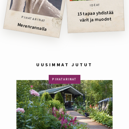
IDEAT
15 tapaa yhdistää
PIHATARINAT
värit ja muodot
Merenrannalla
UUSIMMAT JUTUT
PIHATARINAT