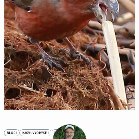
BLOGI
KASVUVYÖHYKE I
PIHATARINAT