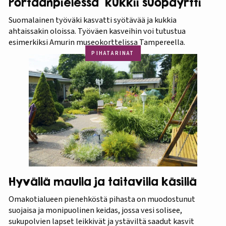
Portaanpielessä kukkii suopayrtti
Suomalainen työväki kasvatti syötävää ja kukkia
ahtaissakin oloissa. Työväen kasveihin voi tutustua
esimerkiksi Amurin museokorttelissa Tampereella.
PIHATARINAT
Hyvällä maulla ja taitavilla käsillä
Omakotialueen pienehköstä pihasta on muodostunut
suojaisa ja monipuolinen keidas, jossa vesi solisee,
sukupolvien lapset leikkivät ja ystäviltä saadut kasvit