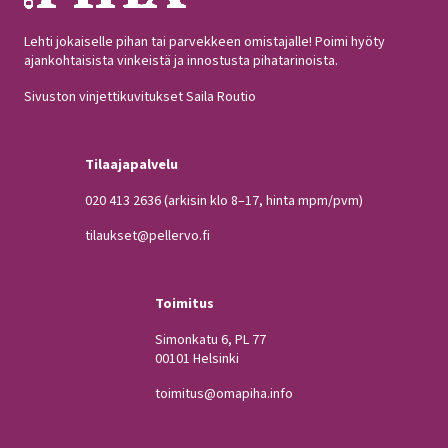
Lehti jokaiselle pihan tai parvekkeen omistajalle! Poimi hyöty
ajankohtaisista vinkeistä ja innostusta pihatarinoista.
Sivuston vinjettikuvitukset Saila Routio
Tilaajapalvelu
020 413 2636
(arkisin klo 8–17, hinta mpm/pvm)
tilaukset@pellervo.fi
Toimitus
Simonkatu 6, PL 77
00101 Helsinki
toimitus@omapiha.info