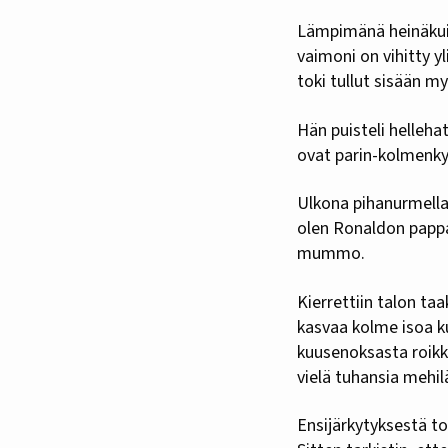
Lämpimänä heinäkuise
vaimoni on vihitty y
toki tullut sisään my
Hän puisteli helleha
ovat parin-kolmenky
Ulkona pihanurmella 
olen Ronaldon pappa 
mummo.
Kierrettiin talon t
kasvaa kolme isoa k
kuusenoksasta roikku
vielä tuhansia mehil
Ensijärkytyksestä toi