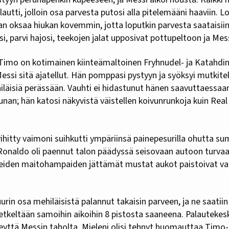
lautti, jolloin osa parvesta putosi alla pitelemääni haaviin. 
n oksaa hiukan kovemmin, jotta loputkin parvesta saataisiin
si, parvi hajosi, teekojen jalat upposivat pottupeltoon ja Mes
 Timo on kotimainen kiinteämaltoinen Fryhnudel- ja Katahdi
Messi sitä ajatellut. Hän pomppasi pystyyn ja syöksyi mutkite
iläisiä perässään. Vauhti ei hidastunut hänen saavuttaessaa
nan; hän katosi näkyvistä väistellen koivunrunkoja kuin Real
 vihitty vaimoni suihkutti ympäriinsä painepesurilla ohutta su
 Ronaldo oli paennut talon päädyssä seisovaan autoon turvaan
nneiden maitohampaiden jättämät mustat aukot paistoivat va
uurin osa mehiläisistä palannut takaisin parveen, ja ne saatiin
etkeltään samoihin aikoihin 8 pistosta saaneena. Palautekesk
ireyttä Messin taholta. Mieleni olisi tehnyt huomauttaa Timo-