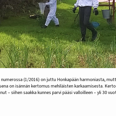
isena on isännän kertomus mehiläisten karkaamisesta. Kert
ut – siihen saakka kunnes parvi pääsi valloilleen – yli 30 vuot