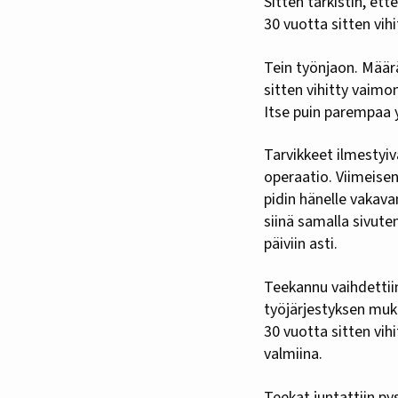
Sitten tarkistin, ett
30 vuotta sitten vihi
Tein työnjaon. Määr
sitten vihitty vaimo
Itse puin parempaa y
Tarvikkeet ilmestyi
operaatio. Viimeisen
pidin hänelle vakava
siinä samalla sivuten
päiviin asti.
Teekannu vaihdettiin
työjärjestyksen muka
30 vuotta sitten vih
valmiina.
Teekat juntattiin py