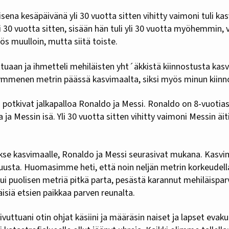
na kesäpäivänä yli 30 vuotta sitten vihitty vaimoni tuli kas
li 30 vuotta sitten, sisään hän tuli yli 30 vuotta myöhemmin,
ös muulloin, mutta siitä toiste.
ttuaan ja ihmetteli mehiläisten yht´äkkistä kiinnostusta ka
mmenen metrin päässä kasvimaalta, siksi myös minun kiinno
potkivat jalkapalloa Ronaldo ja Messi. Ronaldo on 8-vuotias
ja Messin isä. Yli 30 vuotta sitten vihitty vaimoni Messin äi
aakse kasvimaalle, Ronaldo ja Messi seurasivat mukana. Kasvi
uusta. Huomasimme heti, että noin neljän metrin korkeudell
i puolisen metriä pitkä parta, pesästä karannut mehiläisparvi
äisiä etsien paikkaa parven reunalta.
vuttuani otin ohjat käsiini ja määräsin naiset ja lapset evaku