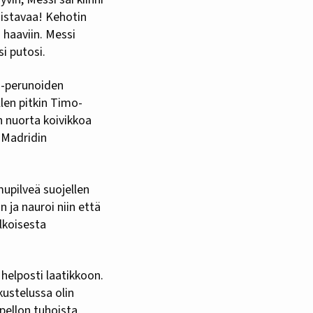
Loistavaa! Kehotin
 haaviin. Messi
si putosi.
n-perunoiden
llen pitkin Timo-
n nuorta koivikkoa
 Madridin
mupilveä suojellen
 ja nauroi niin että
lkoisesta
 helposti laatikkoon.
ustelussa olin
pellon tuhoista,