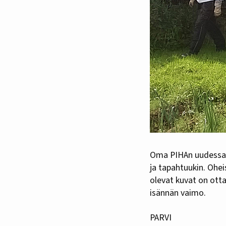
Oma PIHAn uudessa numerossa (1/2016) on juttu Honkapään harmoniasta, mutta kyllä siellä sattuu
ja tapahtuukin. Ohe
olevat kuvat on ottan
isännän vaimo.
PARVI