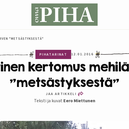
RVEN ”METSÄSTYKSESTÄ”
12.01.2016
PIHATARINAT
inen kertomus mehil
”metsästyksestä”
JAA ARTIKKELI
Teksti ja kuvat
Eero Miettunen