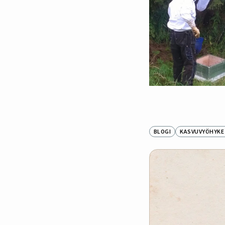
BLOGI
KASVUVYÖHYKE 