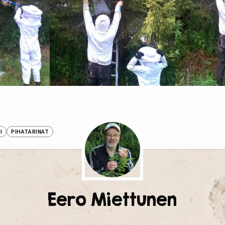
I
PIHATARINAT
Eero Miettunen