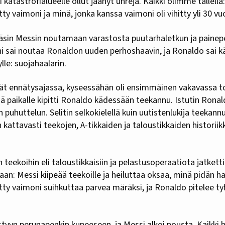
ei katastrofialueelle ollut jäänyt uhreja. Kaikki olimme tallella
tty vaimoni ja minä, jonka kanssa vaimoni oli vihitty yli 30 vu
äsin Messin noutamaan varastosta puutarhaletkun ja painepes
ni sai noutaa Ronaldon uuden perhoshaavin, ja Ronaldo sai k
lle: suojahaalarin.
vät ennätysajassa, kyseessähän oli ensimmäinen vakavassa to
ä paikalle kipitti Ronaldo kädessään teekannu. Istutin Ronal
n puhuttelun. Selitin selkokielellä kuin uutistenlukija teekann
 kattavasti teekojen, A-tikkaiden ja taloustikkaiden historiikk
 teekoihin eli taloustikkaisiin ja pelastusoperaatiota jatkett
an: Messi kiipeää teekoille ja heiluttaa oksaa, minä pidän haa
itty vaimoni suihkuttaa parvea märäksi, ja Ronaldo pitelee t
styyn perunapenkin kupeeseen, ja Messi alkoi nousta. Kaikki hy