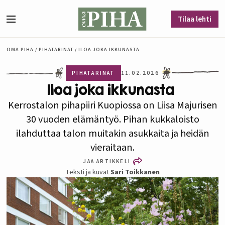
Siirry sisältöön
Tilaa lehti
Valikko
OMA PIHA
/
PIHATARINAT
/
ILOA JOKA IKKUNASTA
PIHATARINAT
11.02.2026
Iloa joka ikkunasta
Kerrostalon pihapiiri Kuopiossa on Liisa Majurisen
30 vuoden elämäntyö. Pihan kukkaloisto
ilahduttaa talon muitakin asukkaita ja heidän
vieraitaan.
JAA ARTIKKELI
Teksti ja kuvat
Sari Toikkanen