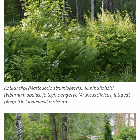
Kotkansiipi (Matteuccia struthiopteris), lumipalloheisi
(Viburnum opulus) ja töyhtöangervo (Aruncus dioicus) liittävät
pihapiirin luontevasti metsään.