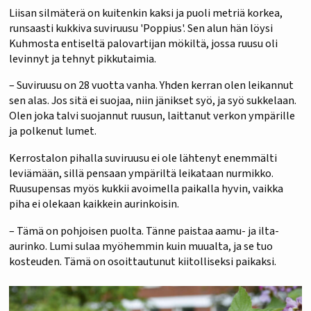
Liisan silmäterä on kuitenkin kaksi ja puoli metriä korkea,
runsaasti kukkiva suviruusu 'Poppius'. Sen alun hän löysi
Kuhmosta entiseltä palovartijan mökiltä, jossa ruusu oli
levinnyt ja tehnyt pikkutaimia.
– Suviruusu on 28 vuotta vanha. Yhden kerran olen leikannut
sen alas. Jos sitä ei suojaa, niin jänikset syö, ja syö sukkelaan.
Olen joka talvi suojannut ruusun, laittanut verkon ympärille
ja polkenut lumet.
Kerrostalon pihalla suviruusu ei ole lähtenyt enemmälti
leviämään, sillä pensaan ympäriltä leikataan nurmikko.
Ruusupensas myös kukkii avoimella paikalla hyvin, vaikka
piha ei olekaan kaikkein aurinkoisin.
– Tämä on pohjoisen puolta. Tänne paistaa aamu- ja ilta-
aurinko. Lumi sulaa myöhemmin kuin muualta, ja se tuo
kosteuden. Tämä on osoittautunut kiitolliseksi paikaksi.