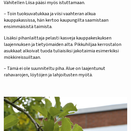
Vähitellen Liisa pääsi myös istuttamaan.
– Toin tuoksuvatukkaa ja viisi vaahteran alkua
kauppakassissa, hän kertoo kaupungilta saamistaan
ensimmäisistä taimista.
Lisäksi pihanlaittaja pelasti kasveja kauppakeskuksen
laajennuksen ja tietyömaiden alta. Pikkuhiljaa kerrostalon
asukkaat alkoivat tuoda tuliaisiksi jakotaimia esimerkiksi
mökkireissuiltaan.
– Tämä ei ole suunniteltu piha. Alue on laajentunut
rahavarojen, löytöjen ja lahjoitusten myötä.