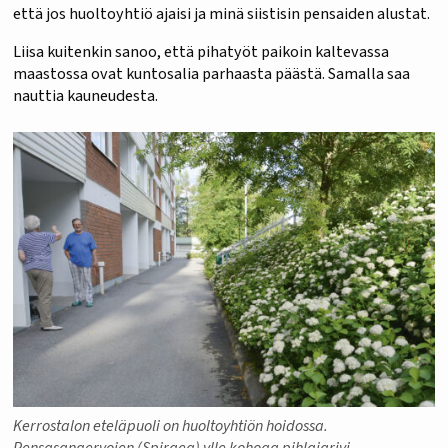
että jos huoltoyhtiö ajaisi ja minä siistisin pensaiden alustat.
Liisa kuitenkin sanoo, että pihatyöt paikoin kaltevassa
maastossa ovat kuntosalia parhaasta päästä. Samalla saa
nauttia kauneudesta.
Kerrostalon eteläpuoli on huoltoyhtiön hoidossa.
Pensasangervojen (Spiraea) ylle kohoaa pihlajarivi.