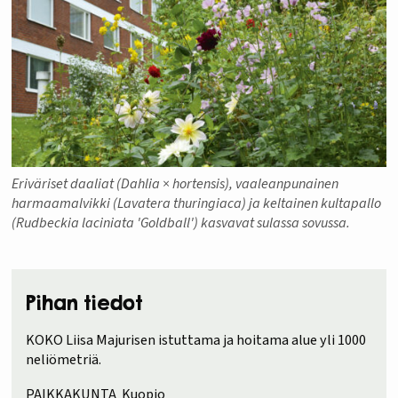
Eriväriset daaliat (Dahlia × hortensis), vaaleanpunainen
harmaamalvikki (Lavatera thuringiaca) ja keltainen kultapallo
(Rudbeckia laciniata 'Goldball') kasvavat sulassa sovussa.
Pihan tiedot
KOKO Liisa Majurisen istuttama ja hoitama alue yli 1000
neliömetriä.
PAIKKAKUNTA Kuopio