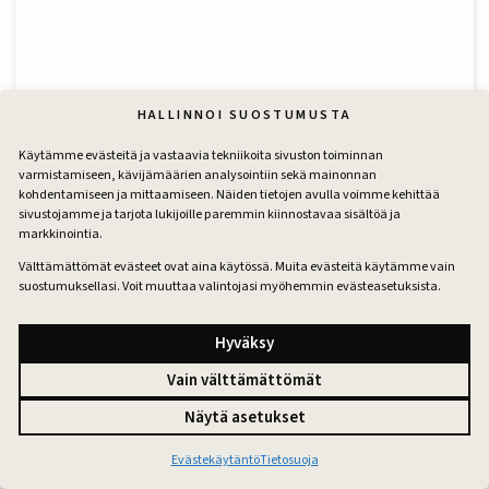
HALLINNOI SUOSTUMUSTA
Käytämme evästeitä ja vastaavia tekniikoita sivuston toiminnan
varmistamiseen, kävijämäärien analysointiin sekä mainonnan
kohdentamiseen ja mittaamiseen. Näiden tietojen avulla voimme kehittää
sivustojamme ja tarjota lukijoille paremmin kiinnostavaa sisältöä ja
markkinointia.
Nimi
*
Välttämättömät evästeet ovat aina käytössä. Muita evästeitä käytämme vain
suostumuksellasi. Voit muuttaa valintojasi myöhemmin evästeasetuksista.
Sähköpostiosoite
*
Hyväksy
Vain välttämättömät
Näytä asetukset
En ole robotti
Evästekäytäntö
Tietosuoja