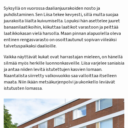
Syksyllä on vuorossa daalianjuurakoiden nosto ja
puhdistaminen. Sen Liisa tekee kevyesti, sillä multa suojaa
juurakoita liialta kuivumiselta. Lopuksi hän asettelee juuret
banaanilaatikoihin, kiikuttaa laatikot varastoon ja peittää
laatikkokasan vielä harsolla. Maan pinnan alapuolella oleva
entinen rengasvarasto on osoittautunut sopivan viileäksi
talvetuspaikaksi daalioille.
Vaikka näyttävät kukat ovat harrastajan mieleen, on hänellä
silmää myös herkille luonnonkasveille. Liisa varjelee saniaisia
ja antaa niiden levitä istutettujen kasvien lomaan.
Naantalista siirretty valkovuokko saa valloittaa itselleen
maata. Niin ikään metsäkurjenpolvi ja ukonkello leviävät
istutusten lomassa.