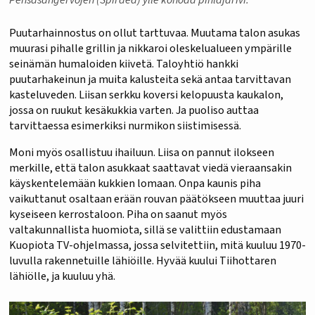
Puutarhainnostus on ollut tarttuvaa. Muutama talon asukas
muurasi pihalle grillin ja nikkaroi oleskelualueen ympärille
seinämän humaloiden kiivetä. Taloyhtiö hankki
puutarhakeinun ja muita kalusteita sekä antaa tarvittavan
kasteluveden. Liisan serkku koversi kelopuusta kaukalon,
jossa on ruukut kesäkukkia varten. Ja puoliso auttaa
tarvittaessa esimerkiksi nurmikon siistimisessä.
Moni myös osallistuu ihailuun. Liisa on pannut ilokseen
merkille, että talon asukkaat saattavat viedä vieraansakin
käyskentelemään kukkien lomaan. Onpa kaunis piha
vaikuttanut osaltaan erään rouvan päätökseen muuttaa juuri
kyseiseen kerrostaloon. Piha on saanut myös
valtakunnallista huomiota, sillä se valittiin edustamaan
Kuopiota TV-ohjelmassa, jossa selvitettiin, mitä kuuluu 1970-
luvulla rakennetuille lähiöille. Hyvää kuului Tiihottaren
lähiölle, ja kuuluu yhä.