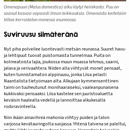
Omenapuun (Malus domestica) alku löytyi heinikosta. Puu on
saanut kasvaa vapaasti ilman leikkauksia. Omenoista keitetään
hilloa kerrostalon monessa asunnossa.
Suviruusu silmäteränä
Nyt piha polveilee luontevasti metsän reunassa. Suuret havu-
ja lehtipuut tuovat puistomaista tunnelmaa. Puita on
kolmeatoista lajia, joukossa muun muassa lehmus, saarni,
jalava ja verivaahtera. Niiden alla viihtyvät monet pensaat,
kuten tunnistamaton alppiruusu, jonka Liisa pelasti
Naantalista tietyömaan alta. Alkujaan kymmensenttinen
taimi on tuuheutunut monihaaraiseksi, vaaleanpunaisena
kukkivaksi pensaaksi. Liisa kastelee sen juuristoaluetta
keväisin haalealla vedellä ja lannoittaa alkukesällä
rodoravinteella.
Niin ikään ainavihreä mahonia viihtyy puiden ja talon
varjossa kevätauringolta suojassa. Yhtenä talvena se paleltui,