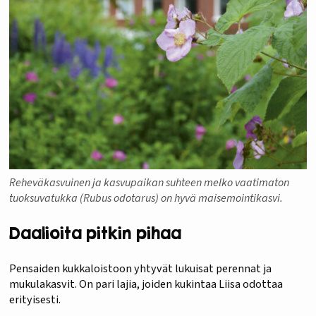
Reheväkasvuinen ja kasvupaikan suhteen melko vaatimaton
tuoksuvatukka (Rubus odotarus) on hyvä maisemointikasvi.
Daalioita pitkin pihaa
Pensaiden kukkaloistoon yhtyvät lukuisat perennat ja
mukulakasvit. On pari lajia, joiden kukintaa Liisa odottaa
erityisesti.