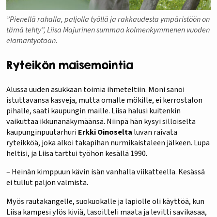
”Pienellä rahalla, paljolla työllä ja rakkaudesta ympäristöön on
tämä tehty”, Liisa Majurinen summaa kolmenkymmenen vuoden
elämäntyötään.
Ryteikön maisemointia
Alussa uuden asukkaan toimia ihmeteltiin. Moni sanoi
istuttavansa kasveja, mutta omalle mökille, ei kerrostalon
pihalle, saati kaupungin maille. Liisa halusi kuitenkin
vaikuttaa ikkunanäkymäänsä. Niinpä hän kysyi silloiselta
kaupunginpuutarhuri
Erkki Oinoselta
luvan raivata
ryteikköä, joka alkoi takapihan nurmikaistaleen jälkeen. Lupa
heltisi, ja Liisa tarttui työhön kesällä 1990.
– Heinän kimppuun kävin isän vanhalla viikatteella. Kesässä
ei tullut paljon valmista.
Myös rautakangelle, suokuokalle ja lapiolle oli käyttöä, kun
Liisa kampesi ylös kiviä, tasoitteli maata ja levitti savikasaa,