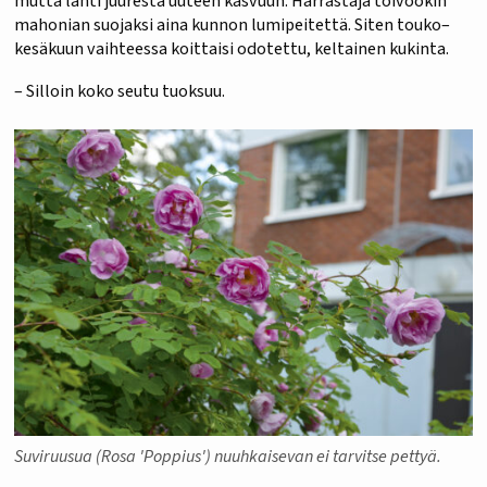
mutta lähti juuresta uuteen kasvuun. Harrastaja toivookin
mahonian suojaksi aina kunnon lumipeitettä. Siten touko–
kesäkuun vaihteessa koittaisi odotettu, keltainen kukinta.
– Silloin koko seutu tuoksuu.
Suviruusua (Rosa 'Poppius') nuuhkaisevan ei tarvitse pettyä.