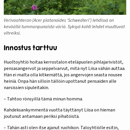
Verivaahteran (Acer platanoides 'Schwedleri') lehdissä on
keväällä tummanpunaista väriä. Syksyä kohti lehdet muuttuvat
vihreiksi.
Innostus tarttuu
Huoltoyhtiö hoitaa kerrostalon eteläpuolen pihlajarivistöt,
pensasangervot ja seppelvarvut, mitä nyt Liisa vähän auttaa.
Hän ei malta olla kitkemättä, jos angervojen seasta nousee
heiniä. Onpa hän silloin tällöin upottanut pensaiden alle
narsissien sipuleitakin.
– Tahtoo rönsyillä tämä minun homma.
Kahdeksankymmentä vuotta täyttänyt Liisa on hieman
joutunut antamaan periksi pihatöistä.
– Tähän asti olen itse ajanut ruohikon. Taloyhtiölle esitin,