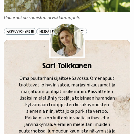
Puunrunkoa somistaa orvokkiamppeli.
KASVUVYÖHYKE III
MEIDÄN PIHA
PIHATARINAT
Sari Toikkanen
Oma puutarhani sijaitsee Savossa. Omenapuut
tuottavat jo hyvin satoa, marjasinikuusamat ja
marjatuomipihlajat niukemmin. Kasvattelen
lisäksi mielelläni yrttejä ja toisinaan hurahdan
kylvämään trooppisten kesäköynnösten
siemeniä niin, että joka purkista versoo.
Rakkainta on kuitenkin vaalia ja ihastella
järvinäkymää. Vierailen mielelläni muiden
puutarhoissa, lumoudun kauniista näkymistä ja