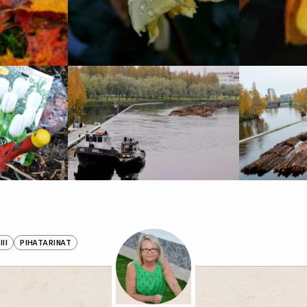
II
PIHATARINAT