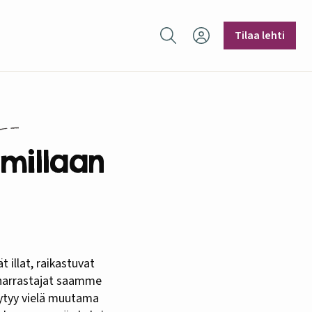
Hae sivustolta
Tilaa lehti
millaan
haharrastajat saamme
öytyy vielä muutama