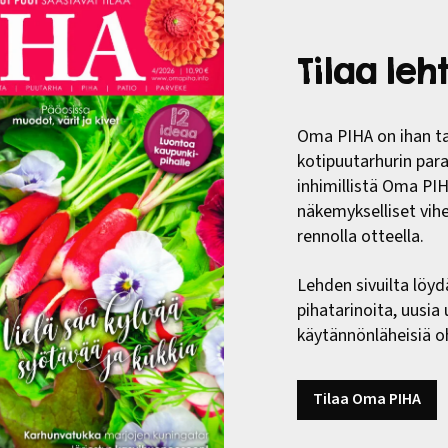
Tilaa le
Oma PIHA on ihan ta
kotipuutarhurin paras
inhimillistä Oma PI
näkemykselliset vih
rennolla otteella.
Lehden sivuilta löyd
pihatarinoita, uusia
käytännönläheisiä oh
Tilaa Oma PIHA