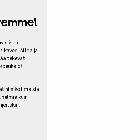
htemme!
vallisen
 kaveri. Aitoa ja
HAa tekevät
erpeukalot
ät niin kotimaisia
 unelmia kuin
jeitakin.