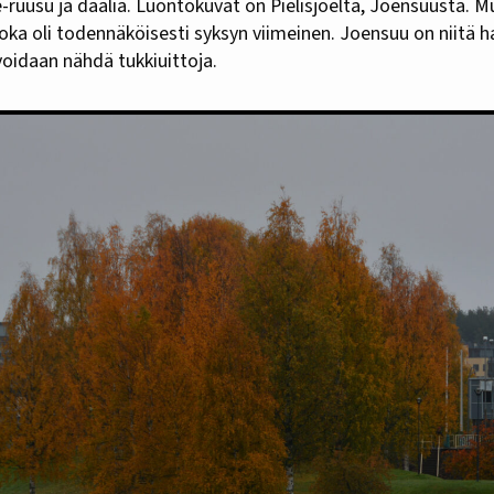
e-ruusu ja daalia. Luontokuvat on Pielisjoelta, Joensuusta. 
joka oli todennäköisesti syksyn viimeinen. Joensuu on niitä h
voidaan nähdä tukkiuittoja.