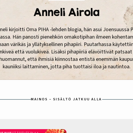
Anneli Airola
neli kirjoitti Oma PIHA -lehden blogia, hän asui Joensuussa P
lassa. Hän panosti pienehkön omakotipihan ilmeen kohenta
aan värikäs ja yllätyksellinen pihapiiri. Puutarhassa käytettii
kiveä että vuolukiveä. Lisäksi pihapiiriä elävöittivät patsaat 
 huomannut, että ihmisiä kiinnostaa entistä enemmän kaupu
kauniiksi laittaminen, jotta piha tuottaisi iloa ja nautintoa.
MAINOS – SISÄLTÖ JATKUU ALLA