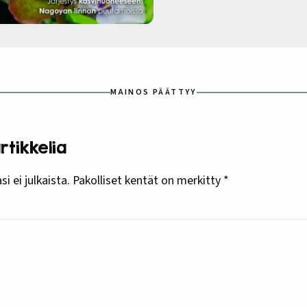
MAINOS PÄÄTTYY
tikkelia
i ei julkaista.
Pakolliset kentät on merkitty
*