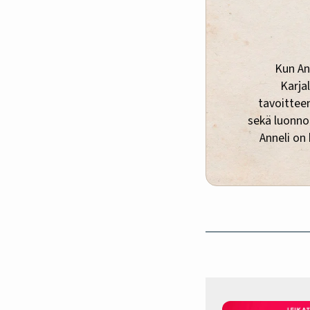
Kun An
Karja
tavoitteen
sekä luonnon
Anneli on