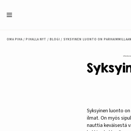
Siirry sisältöön
Valikko
OMA PIHA
/
PIHALLA NYT
/
BLOGI
/
SYKSYINEN LUONTO ON PARHAIMMILLAA
Syksyi
Syksyinen luonto on parhaimmillaan. Hienot syysvärit, upeat vaahterat, pimenevät illat, raikastuvat
ilmat. On myös sipu
nauttia keväisestä 