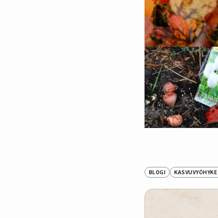
BLOGI
KASVUVYÖHYKE I