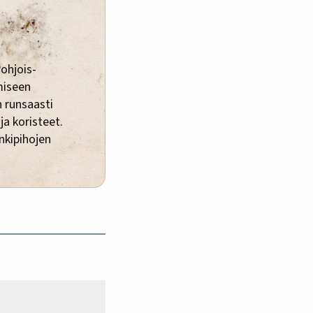
ohjois-
miseen
n runsaasti
ja koristeet.
nkipihojen