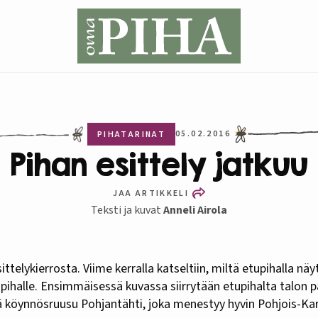
05.02.2016
PIHATARINAT
Pihan esittely jatkuu
JAA ARTIKKELI
Teksti ja kuvat
Anneli Airola
upihalle. Ensimmäisessä kuvassa siirrytään etupihalta talon 
ä köynnösruusu Pohjantähti, joka menestyy hyvin Pohjois-Kar