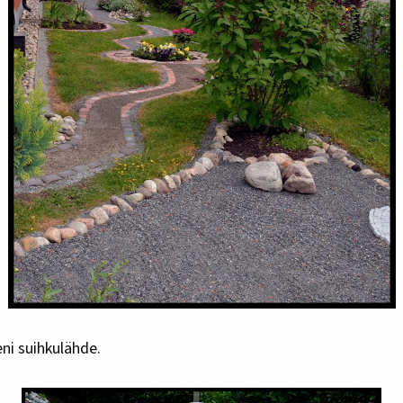
eni suihkulähde.