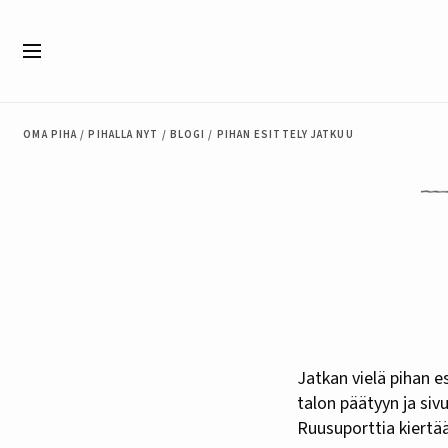
Siirry sisältöön
Valikko
OMA PIHA
/
PIHALLA NYT
/
BLOGI
/
PIHAN ESITTELY JATKUU
Jatkan vielä pihan esittelykierrosta. Viime kerralla katseltiin, miltä etupihalla näyttää; nyt mennään
talon päätyyn ja siv
Ruusuporttia kiertä