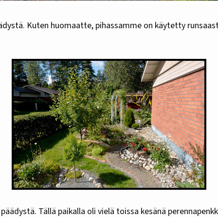
ädystä. Kuten huomaatte, pihassamme on käytetty runsaasti
äädystä. Tällä paikalla oli vielä toissa kesänä perennapenk