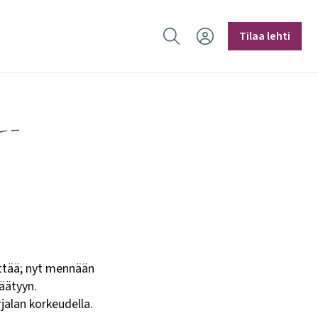
Hae sivustolta
Tilaa lehti
päätyyn.
jalan korkeudella.