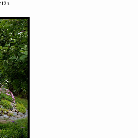
ntän.