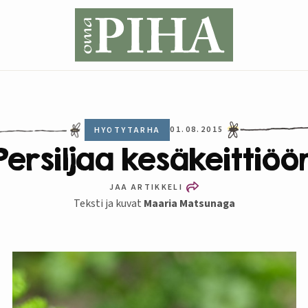
01.08.2015
HYÖTYTARHA
Persiljaa kesäkeittiöö
JAA ARTIKKELI
Teksti ja kuvat
Maaria Matsunaga