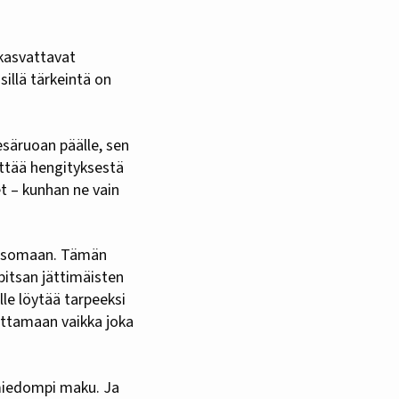
illä tärkeintä on
kesäruoan päälle, sen
ittää hengityksestä
et – kunhan ne vain
 seisomaan. Tämän
rpitsan jättimäisten
lle löytää tarpeeksi
rottamaan vaikka joka
n miedompi maku. Ja