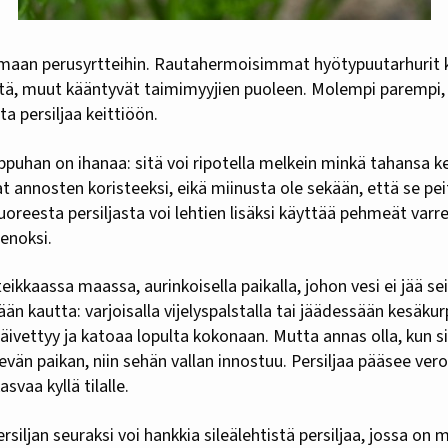
tä, muut kääntyvät taimimyyjien puoleen. Molempi parempi, s
a persiljaa keittiöön.
silppuhan on ihanaa: sitä voi ripotella melkein minkä tahansa 
at annosten koristeeksi, eikä miinusta ole sekään, että se pe
Tuoreesta persiljasta voi lehtien lisäksi käyttää pehmeät varr
ienoksi.
inteikkaassa maassa, aurinkoisella paikalla, johon vesi ei jää
än kautta: varjoisalla vijelyspalstalla tai jäädessään kesäku
 näivettyy ja katoaa lopulta kokonaan. Mutta annas olla, kun si
sevän paikan, niin sehän vallan innostuu. Persiljaa pääsee ve
svaa kyllä tilalle.
rsiljan seuraksi voi hankkia sileälehtistä persiljaa, jossa o