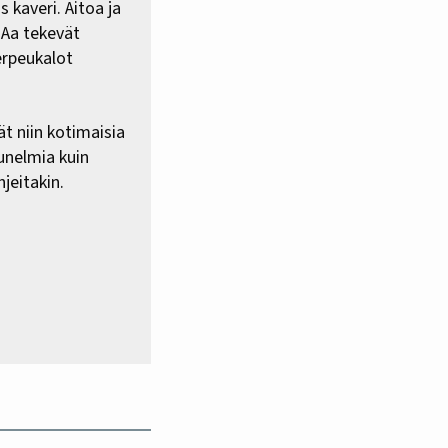
 kaveri. Aitoa ja
HAa tekevät
erpeukalot
ät niin kotimaisia
 unelmia kuin
jeitakin.