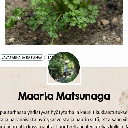
LAVATARHA JA KASVIMAA
SATO
Maaria Matsunaga
puutarhassa yhdistyvät hyötytarha ja kauniit kukkaistutukse
 ja harvinaisista hyötykasveista ja nautin siitä, että saan v
tiööni omalta kasvimaalta. Luonteeltani olen utelias kulkija. 