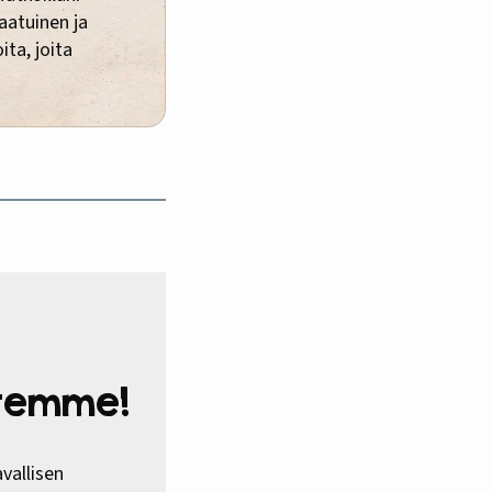
laatuinen ja
ita, joita
htemme!
vallisen