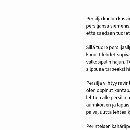
Persilja kuuluu kasvimaan perusyrtteihin. Rautahermoisimmat hyötypuutarhurit kasvattavat
persiljansa siemenis
että saadaan tuorett
Sillä tuore persilja
kauniit lehdet sopiv
valkosipulin hajun. 
silppuaa tarpeeksi h
Persilja viihtyy rav
olen oppinut kantapä
lehtien alle persilja
aurinkoisen ja läpäi
päivä, uutta lehteä ka
Perinteisen kähäräpe