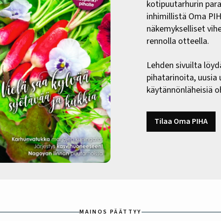
kotipuutarhurin paras
inhimillistä Oma PI
näkemykselliset vih
rennolla otteella.
Lehden sivuilta löyd
pihatarinoita, uusia
käytännönläheisiä oh
Tilaa Oma PIHA
MAINOS PÄÄTTYY