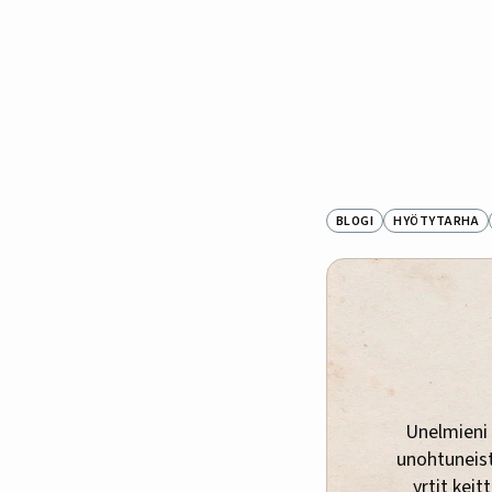
BLOGI
HYÖTYTARHA
Unelmieni 
unohtuneista
yrtit keit