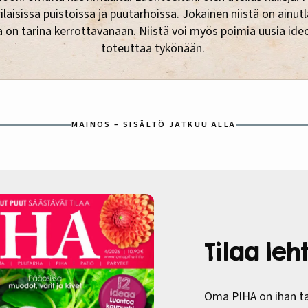
rilaisissa puistoissa ja puutarhoissa. Jokainen niistä on ainut
a on tarina kerrottavanaan. Niistä voi myös poimia uusia ideo
toteuttaa tykönään.
MAINOS – SISÄLTÖ JATKUU ALLA
Tilaa le
Oma PIHA on ihan ta