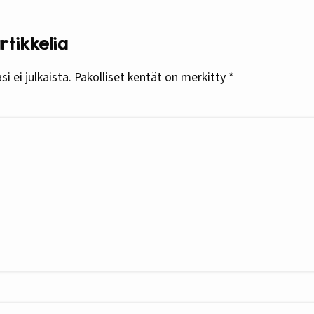
tikkelia
i ei julkaista.
Pakolliset kentät on merkitty
*