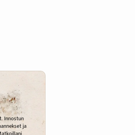
t. Innostun
ihannekset ja
Matkoillani