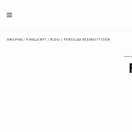
Siirry sisältöön
Valikko
OMA PIHA
/
PIHALLA NYT
/
BLOGI
/
PERSILJAA KESÄKEITTIÖÖN