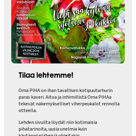
Tilaa lehtemme!
Oma PIHA on ihan tavallisen kotipuutarhurin
paras kaveri. Aitoa ja inhimillistä Oma PIHAa
tekevät näkemykselliset viherpeukalot rennolla
otteella.
Lehden sivuilta löydät niin kotimaisia
pihatarinoita, uusia unelmia kuin
käytännönläheisiä ohjeitakin.