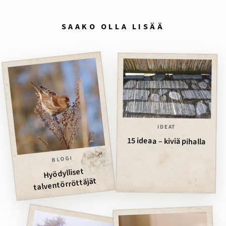
SAAKO OLLA LISÄÄ
IDEAT
15 ideaa – kiviä pihalla
BLOGI
Hyödylliset
talventörröttäjät