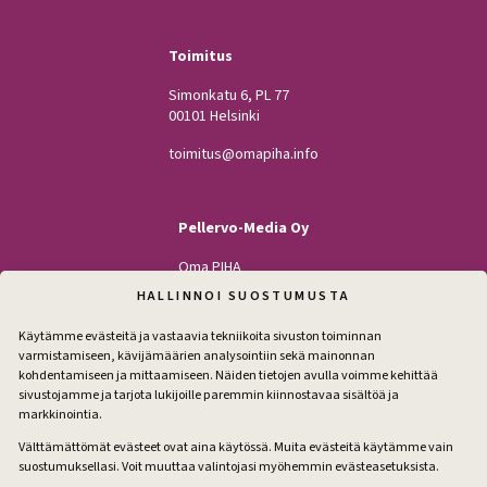
Toimitus
Simonkatu 6, PL 77
00101 Helsinki
toimitus@omapiha.info
Pellervo-Media Oy
Oma PIHA
Kodin Pellervo
HALLINNOI SUOSTUMUSTA
Maatilan Pellervo
Käytämme evästeitä ja vastaavia tekniikoita sivuston toiminnan
varmistamiseen, kävijämäärien analysointiin sekä mainonnan
kohdentamiseen ja mittaamiseen. Näiden tietojen avulla voimme kehittää
sivustojamme ja tarjota lukijoille paremmin kiinnostavaa sisältöä ja
Seuraa
markkinointia.
Facebook
Instagram
Välttämättömät evästeet ovat aina käytössä. Muita evästeitä käytämme vain
suostumuksellasi. Voit muuttaa valintojasi myöhemmin evästeasetuksista.