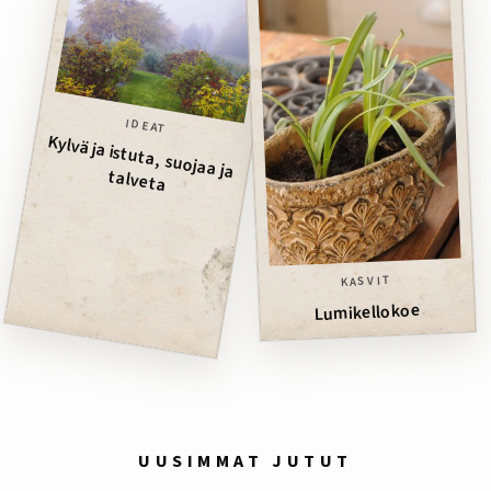
IDEAT
Kylvä ja istuta, suojaa ja
talveta
KASVIT
Lumikellokoe
UUSIMMAT JUTUT