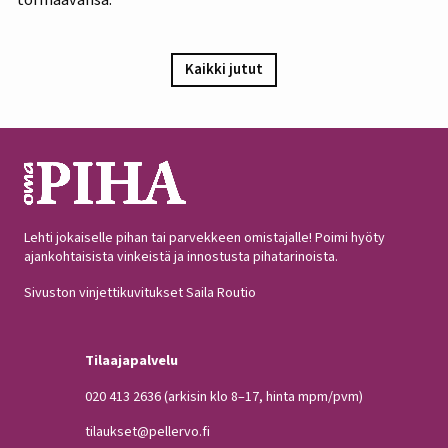
Kaikki jutut
Lehti jokaiselle pihan tai parvekkeen omistajalle! Poimi hyöty
ajankohtaisista vinkeistä ja innostusta pihatarinoista.
Sivuston vinjettikuvitukset Saila Routio
Tilaajapalvelu
020 413 2636
(arkisin klo 8–17, hinta mpm/pvm)
tilaukset@pellervo.fi