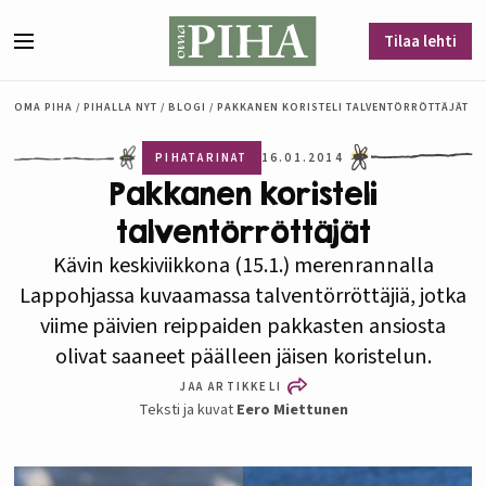
Siirry sisältöön
Tilaa lehti
Valikko
OMA PIHA
/
PIHALLA NYT
/
BLOGI
/
PAKKANEN KORISTELI TALVENTÖRRÖTTÄJÄT
PIHATARINAT
16.01.2014
Pakkanen koristeli
talventörröttäjät
Kävin keskiviikkona (15.1.) merenrannalla
Lappohjassa kuvaamassa talventörröttäjiä, jotka
viime päivien reippaiden pakkasten ansiosta
olivat saaneet päälleen jäisen koristelun.
JAA ARTIKKELI
Teksti ja kuvat
Eero Miettunen