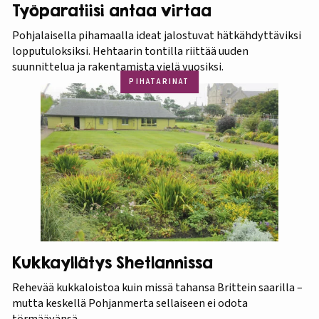
Työparatiisi antaa virtaa
Pohjalaisella pihamaalla ideat jalostuvat hätkähdyttäviksi
lopputuloksiksi. Hehtaarin tontilla riittää uuden
suunnittelua ja rakentamista vielä vuosiksi.
PIHATARINAT
Kukkayllätys Shetlannissa
Rehevää kukkaloistoa kuin missä tahansa Brittein saarilla –
mutta keskellä Pohjanmerta sellaiseen ei odota
törmäävänsä.