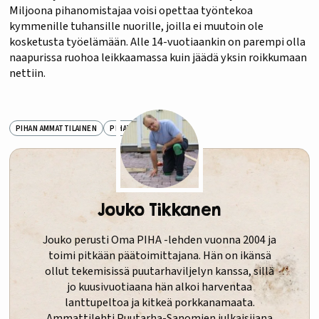
Miljoona pihanomistajaa voisi opettaa työntekoa
kymmenille tuhansille nuorille, joilla ei muutoin ole
kosketusta työelämään. Alle 14-vuotiaankin on parempi olla
naapurissa ruohoa leikkaamassa kuin jäädä yksin roikkumaan
nettiin.
PIHAN AMMATTILAINEN
PIHATARINAT
Jouko Tikkanen
Jouko perusti Oma PIHA -lehden vuonna 2004 ja
toimi pitkään päätoimittajana. Hän on ikänsä
ollut tekemisissä puutarhaviljelyn kanssa, sillä
jo kuusivuotiaana hän alkoi harventaa
lanttupeltoa ja kitkeä porkkanamaata.
Ammattilehti Puutarha-Sanomien julkaisijana