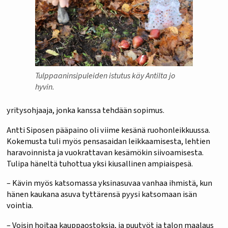
Tulppaaninsipuleiden istutus käy Antilta jo
hyvin.
yritysohjaaja, jonka kanssa tehdään sopimus.
Antti Siposen pääpaino oli viime kesänä ruohonleikkuussa.
Kokemusta tuli myös pensasaidan leikkaamisesta, lehtien
haravoinnista ja vuokrattavan kesämökin siivoamisesta.
Tulipa häneltä tuhottua yksi kiusallinen ampiaispesä.
– Kävin myös katsomassa yksinasuvaa vanhaa ihmistä, kun
hänen kaukana asuva tyttärensä pyysi katsomaan isän
vointia.
– Voisin hoitaa kauppaostoksia, ja puutyöt ja talon maalaus