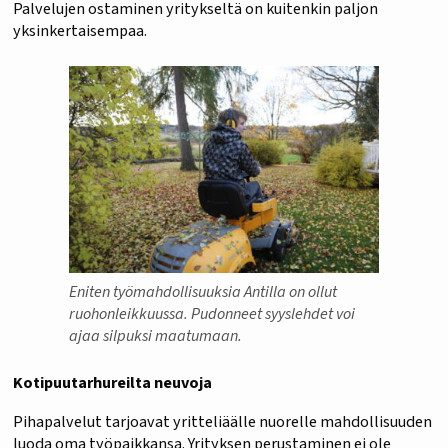
Palvelujen ostaminen yritykseltä on kuitenkin paljon
yksinkertaisempaa.
Eniten työmahdollisuuksia Antilla on ollut
ruohonleikkuussa. Pudonneet syyslehdet voi
ajaa silpuksi maatumaan.
Kotipuutarhureilta neuvoja
Pihapalvelut tarjoavat yritteliäälle nuorelle mahdollisuuden
luoda oma työpaikkansa. Yrityksen perustaminen ei ole