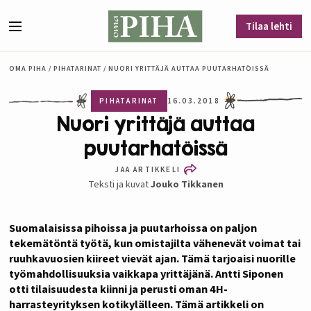
Siirry sisältöön
Tilaa lehti
Valikko
OMA PIHA
/
PIHATARINAT
/
NUORI YRITTÄJÄ AUTTAA PUUTARHATÖISSÄ
PIHATARINAT
16.03.2018
Nuori yrittäjä auttaa
puutarhatöissä
JAA ARTIKKELI
Teksti ja kuvat
Jouko Tikkanen
Suomalaisissa pihoissa ja puutarhoissa on paljon
tekemätöntä työtä, kun omistajilta vähenevät voimat tai
ruuhkavuosien kiireet vievät ajan. Tämä tarjoaisi nuorille
työmahdollisuuksia vaikkapa yrittäjänä. Antti Siponen
otti tilaisuudesta kiinni ja perusti oman 4H-
harrasteyrityksen kotikylälleen. Tämä artikkeli on