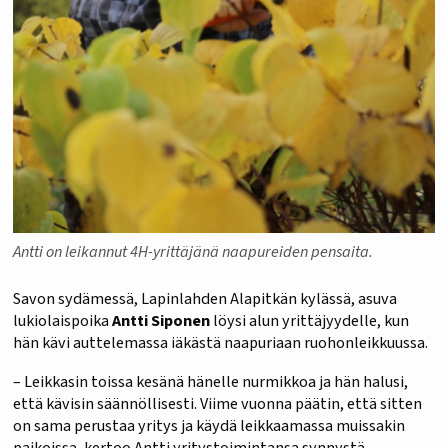
Antti on leikannut 4H-yrittäjänä naapureiden pensaita.
Savon sydämessä, Lapinlahden Alapitkän kylässä, asuva
lukiolaispoika
Antti Siponen
löysi alun yrittäjyydelle, kun
hän kävi auttelemassa iäkästä naapuriaan ruohonleikkuussa.
– Leikkasin toissa kesänä hänelle nurmikkoa ja hän halusi,
että kävisin säännöllisesti. Viime vuonna päätin, että sitten
on sama perustaa yritys ja käydä leikkaamassa muissakin
paikoissa, kertoo Antti yritystoimintansa synnystä.