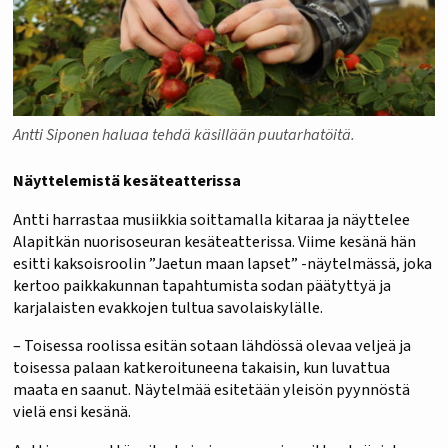
Antti Siponen haluaa tehdä käsillään puutarhatöitä.
Näyttelemistä kesäteatterissa
Antti harrastaa musiikkia soittamalla kitaraa ja näyttelee
Alapitkän nuorisoseuran kesäteatterissa. Viime kesänä hän
esitti kaksoisroolin ”Jaetun maan lapset” -näytelmässä, joka
kertoo paikkakunnan tapahtumista sodan päätyttyä ja
karjalaisten evakkojen tultua savolaiskylälle.
– Toisessa roolissa esitän sotaan lähdössä olevaa veljeä ja
toisessa palaan katkeroituneena takaisin, kun luvattua
maata en saanut. Näytelmää esitetään yleisön pyynnöstä
vielä ensi kesänä.