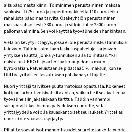
alkupääomasta kiinni. Toiminimen perustaminen maksaa
sähköisesti 75 euroa ja paperilomakkeella 110 euroa eikä
rahallista pääomaa tarvita. Osakeyhtiön perustaminen
maksaa sähköisesti 330 euroa ja silloin tulee 2500 euron
pääoma valmiina. Sen voi käyttää työvälineiden hankintaan.
Vielä on kevytyrittäjyys, jossa ei ole perustamiskustannuksia
lainkaan. Tällöin toimitaan laskutuspalveluja tarjoavan
yrityksen kautta, jonka y-tunnuksen alla toimitaan. Yksi
näistä on UKKO.fi, joka hoitaa kirjanpidon ja muun
byrokratian. Palveluistaan se pidättää 5 % maksun, kun se
tilittää yrityksen laskutuksen palkkana yrittäjälle.
Nuori yrittäjä tarvitsee puutarhatöissä opastusta. Kokeneet
kotipuutarhurit voisivat sitä antaa, vaikka he itse eivät enää
työvälineisiin jaksaisikaan tarttua. Tällöin vanhempi
sukupolvi tekee hienon palveluksen nuorelle, sillä
yrittäjyydellä voi olla kauaskantoiset seuraukset. Yritteliäs
nuori ei ole vaarassa syrjäytyä.
Pihat tarjoavat isot mahdollisuudet suurelle joukolle nuoria.