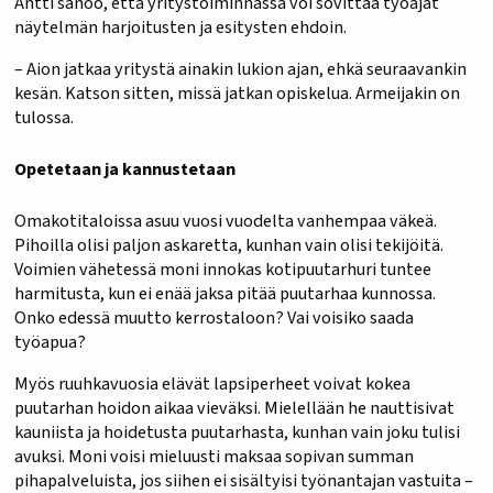
Antti sanoo, että yritystoiminnassa voi sovittaa työajat
näytelmän harjoitusten ja esitysten ehdoin.
– Aion jatkaa yritystä ainakin lukion ajan, ehkä seuraavankin
kesän. Katson sitten, missä jatkan opiskelua. Armeijakin on
tulossa.
Opetetaan ja kannustetaan
Omakotitaloissa asuu vuosi vuodelta vanhempaa väkeä.
Pihoilla olisi paljon askaretta, kunhan vain olisi tekijöitä.
Voimien vähetessä moni innokas kotipuutarhuri tuntee
harmitusta, kun ei enää jaksa pitää puutarhaa kunnossa.
Onko edessä muutto kerrostaloon? Vai voisiko saada
työapua?
Myös ruuhkavuosia elävät lapsiperheet voivat kokea
puutarhan hoidon aikaa vieväksi. Mielellään he nauttisivat
kauniista ja hoidetusta puutarhasta, kunhan vain joku tulisi
avuksi. Moni voisi mieluusti maksaa sopivan summan
pihapalveluista, jos siihen ei sisältyisi työnantajan vastuita –