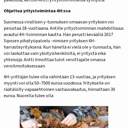
Ohjattua yritystoimintaa 4H:ssa
Suomessa virallisen y-tunnuksen omaavan yrityksen voi
perustaa 18-vuotiaana. Antille yritystoiminnan mahdollisuus
avautui 4H-toiminnan kautta. Hän perusti keväällä 2017
Siposen pihatyöpalvelu -nimisen yrityksen 4H-
harrasteyrityksenä. Kun hänellä ei vielä ole y-tunnusta, hän
voi laskuttaa vain yksityishenkilöitä, ei yritystä eikä
yhteisöjä. Antti ilmoittaa tulot verottajalle omassa
veroilmoituksessaan.
4H-yrittäjän tulee olla vähintään 13-vuotias, ja yrityksen
myynti voi olla 50–7000 euroa vuodessa. Yritykselle on
räätälöity vapaaehtoinen vastuuvakuutus, hinnaltaan 30
euroa. Nuorella tulee olla