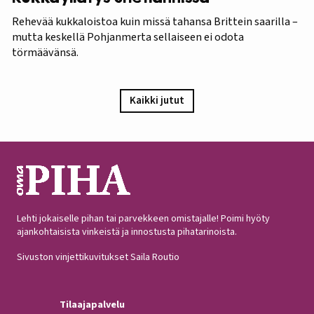
Rehevää kukkaloistoa kuin missä tahansa Brittein saarilla –
mutta keskellä Pohjanmerta sellaiseen ei odota
törmäävänsä.
Kaikki jutut
Lehti jokaiselle pihan tai parvekkeen omistajalle! Poimi hyöty
ajankohtaisista vinkeistä ja innostusta pihatarinoista.
Sivuston vinjettikuvitukset Saila Routio
Tilaajapalvelu