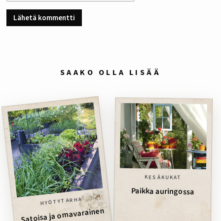
SAAKO OLLA LISÄÄ
KESÄKUKAT
Paikka auringossa
HYÖTYTARHA
Satoisa ja omavarainen