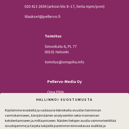
020 413 2636
(arkisin klo 8–17, hinta mpm/pvm)
tilaukset@pellervo.fi
Toimitus
Simonkatu 6, PL 77
00101 Helsinki
toimitus@omapiha.info
Pellervo-Media Oy
Oma PIHA
Kodin Pellervo
HALLINNOI SUOSTUMUSTA
Maatilan Pellervo
Käytämme evästeitä ja vastaavia tekniikoita sivuston toiminnan
varmistamiseen, kävijämäärien analysointiin sekä mainonnan
kohdentamiseen ja mittaamiseen. Näiden tietojen avulla voimme kehittää
sivustojamme ja tarjota lukijoille paremmin kiinnostavaa sisältöä ja