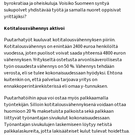
byrokratiaa ja oheiskuluja. Voisiko Suomeen syntyä
sukupolvet yhdistävää työtä ja samalla nuoret oppisivat
yrittäjiksi?
Kotitalousvähennys aktivoi
Puutarhatyöt kuuluvat kotitalousvähennyksen piiriin.
Kotitalousvähennys on enintään 2400 euroa henkilöltä
vuodessa, joten puolisot voivat saada yhteensä 4800 euron
vähennyksen. Yritykseltä ostetusta arvonlisäverollisesta
työn osuudesta vähennys on 50 %. Vähennys tehdään
verosta, eli se tulee kokonaisuudessaan hyödyksi. Ehtona
kuitenkin on, että palvelua tarjoava yritys on
ennakkoperintärekisterissä eli omaa y-tunnuksen.
Puutarhatöihin apua voi ostaa myös palkkaamalla
työntekijän. Silloin kotitalousvähennyksenä voidaan ottaa
huomioon 20 % maksetuista palkoista sekä palkkaan
liittyvät työnantajan sivukulut kokonaisuudessaan.
Työnantajan sivukulujen laskemiseen löytyy netistä
palkkalaskureita, jotta lakisääteiset kulut tulevat hoidettua.