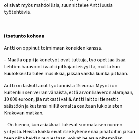
olisivat myös mahdollisia, suunnittelee Antti uusia
työtehtäviä.
Itsetunto kohoaa
Antti on oppinut toimimaan koneiden kanssa.
– Maalla oppii ja konetyöt ovat tuttuja, työ opettaa lisää.
Lehtien haravointi vaatii pitkäjänteisyyttä, mutta kun
kuulokkeista tulee musiikkia, jaksaa vaikka kuinka pitkään.
Antti on laskuttanut työtunnista 15 euroa. Myynti on
kuitenkin sen verran vähäistä, että arvonlisäveron alarajaan,
10 000 euroon, jää rutkasti väliä. Antti laittoi tienestit
säästöön ja kustansi niillä omalta osaltaan lukiolaisten
Krakovan matkan.
– On hienoa, kun asiakkaat tukevat suomalaisen nuoren
yritystä. Heistä kaikki eivät itse kykene enää pihatöihin ja kun
teen niitä heidän puolestaan, voivat he asua pitempään