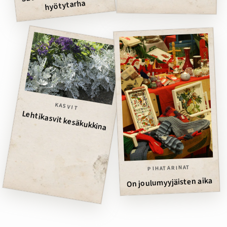
hyötytarha
KASVIT
Lehtikasvit kesäkukkina
PIHATARINAT
On joulumyyjäisten aika