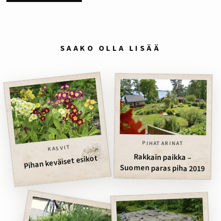
SAAKO OLLA LISÄÄ
PIHATARINAT
KASVIT
Rakkain paikka –
Pihan keväiset esikot
Suomen paras piha 2019