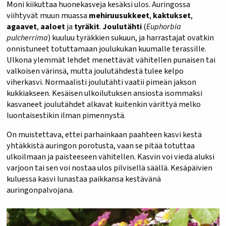
Moni kiikuttaa huonekasveja kesäksi ulos. Auringossa
viihtyvät muun muassa
mehiruusukkeet
,
kaktukset
,
agaavet
,
aaloet
ja
tyräkit
.
Joulutähti
(
Euphorbia
pulcherrima
) kuuluu tyräkkien sukuun, ja harrastajat ovatkin
onnistuneet totuttamaan joulukukan kuumalle terassille.
Ulkona ylemmät lehdet menettävät vähitellen punaisen tai
valkoisen värinsä, mutta joulutähdestä tulee kelpo
viherkasvi. Normaalisti joulutähti vaatii pimeän jakson
kukkiakseen. Kesäisen ulkoilutuksen ansiosta isommaksi
kasvaneet joulutähdet alkavat kuitenkin värittyä melko
luontaisestikin ilman pimennystä.
On muistettava, ettei parhainkaan paahteen kasvi kestä
yhtäkkistä auringon porotusta, vaan se pitää totuttaa
ulkoilmaan ja paisteeseen vähitellen. Kasvin voi viedä aluksi
varjoon tai sen voi nostaa ulos pilvisellä säällä. Kesäpäivien
kuluessa kasvi lunastaa paikkansa kestävänä
auringonpalvojana.