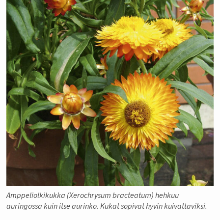
Amppeliolkikukka (Xerochrysum bracteatum) hehkuu
auringossa kuin itse aurinko. Kukat sopivat hyvin kuivattaviksi.