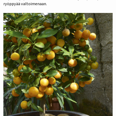
ryöppyää valtoimenaan.