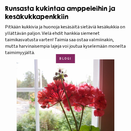
Runsasta kukintaa amppeleihin ja
kesäkukkapenkkiin
Pitkään kukkivia ja huonoja kesäsäitä sietäviä kesäkukkia on
yllättävän paljon. Vielä ehdit hankkia siemenet
taimikasvatusta varten! Taimia saa ostaa valmiinakin,
mutta harvinaisempia lajeja voi joutua kyselemään monelta
taimimyyjältä.
BLOGI