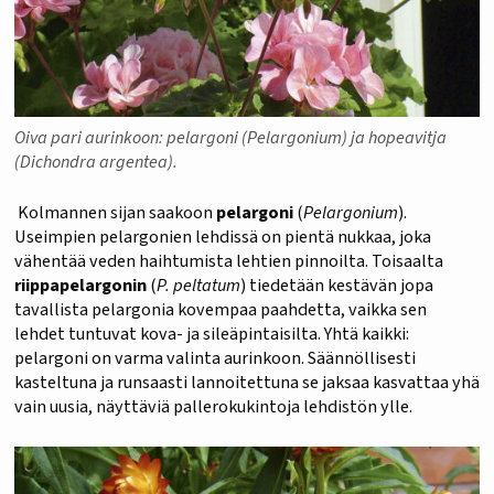
Oiva pari aurinkoon: pelargoni (Pelargonium) ja hopeavitja
(Dichondra argentea).
Kolmannen sijan saakoon
pelargoni
(
Pelargonium
).
Useimpien pelargonien lehdissä on pientä nukkaa, joka
vähentää veden haihtumista lehtien pinnoilta. Toisaalta
riippapelargonin
(
P. peltatum
) tiedetään kestävän jopa
tavallista pelargonia kovempaa paahdetta, vaikka sen
lehdet tuntuvat kova- ja sileäpintaisilta. Yhtä kaikki:
pelargoni on varma valinta aurinkoon. Säännöllisesti
kasteltuna ja runsaasti lannoitettuna se jaksaa kasvattaa yhä
vain uusia, näyttäviä pallerokukintoja lehdistön ylle.