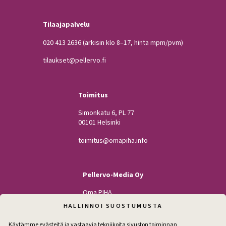
Tilaajapalvelu
020 413 2636
(arkisin klo 8–17, hinta mpm/pvm)
tilaukset@pellervo.fi
Toimitus
Simonkatu 6, PL 77
00101 Helsinki
toimitus@omapiha.info
Pellervo-Media Oy
Oma PIHA
Kodin Pellervo
HALLINNOI SUOSTUMUSTA
Maatilan Pellervo
Käytämme evästeitä ja vastaavia tekniikoita sivuston toiminnan