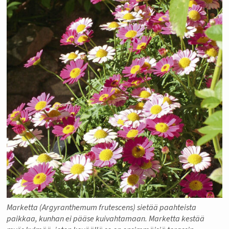
Marketta (Argyranthemum frutescens) sietää paahteista
paikkaa, kunhan ei pääse kuivahtamaan. Marketta kestää