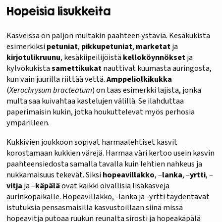
Hopeisia lisukkeita
Kasveissa on paljon muitakin paahteen ystäviä. Kesäkukista
esimerkiksi
petuniat
,
pikkupetuniat
,
marketat
ja
kirjotulikruunu
, kesäkiipeilijöistä
kelloköynnökset
ja
kylvökukista
samettikukat
nauttivat kuumasta auringosta,
kun vain juurilla riittää vettä.
Amppeliolkikukka
(
Xerochrysum bracteatum
) on taas esimerkki lajista, jonka
multa saa kuivahtaa kastelujen välillä. Se ilahduttaa
paperimaisin kukin, jotka houkuttelevat myös perhosia
ympärilleen.
Kukkivien joukkoon sopivat harmaalehtiset kasvit
korostamaan kukkien värejä. Harmaa väri kertoo usein kasvin
paahteensiedosta samalla tavalla kuin lehtien nahkeus ja
nukkamaisuus tekevät. Siksi
hopeavillakko
, –
lanka
, –
yrtti
, –
vitja
ja –
käpälä
ovat kaikki oivallisia lisäkasveja
aurinkopaikalle. Hopeavillakko, -lanka ja -yrtti täydentävät
istutuksia pensasmaisilla kasvustoillaan siinä missä
hopeavitja putoaa ruukun reunalta sirosti ja hopeakäpälä