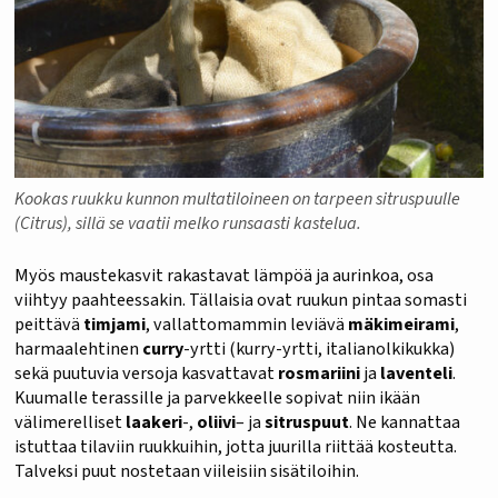
Kookas ruukku kunnon multatiloineen on tarpeen sitruspuulle
(Citrus), sillä se vaatii melko runsaasti kastelua.
Myös maustekasvit rakastavat lämpöä ja aurinkoa, osa
viihtyy paahteessakin. Tällaisia ovat ruukun pintaa somasti
peittävä
timjami
, vallattomammin leviävä
mäkimeirami
,
harmaalehtinen
curry
-yrtti (kurry-yrtti, italianolkikukka)
sekä puutuvia versoja kasvattavat
rosmariini
ja
laventeli
.
Kuumalle terassille ja parvekkeelle sopivat niin ikään
välimerelliset
laakeri
-,
oliivi
– ja
sitruspuut
. Ne kannattaa
istuttaa tilaviin ruukkuihin, jotta juurilla riittää kosteutta.
Talveksi puut nostetaan viileisiin sisätiloihin.