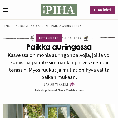
Siirry sisältöön
Tilaa lehti
Valikko
OMA PIHA
/
KASVIT
/
KESÄKUKAT
/
PAIKKA AURINGOSSA
KESÄKUKAT
26.06.2024
Paikka auringossa
Kasveissa on monia auringonpalvojia, joilla voi
komistaa paahteisimmankin parvekkeen tai
terassin. Myös ruukut ja mullat on hyvä valita
paikan mukaan.
JAA ARTIKKELI
Teksti ja kuvat
Sari Toikkanen