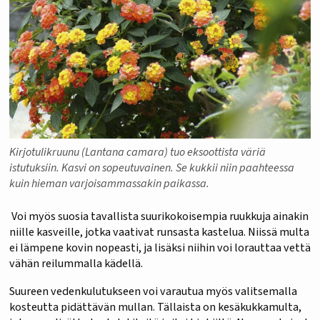
Kirjotulikruunu (Lantana camara) tuo eksoottista väriä
istutuksiin. Kasvi on sopeutuvainen. Se kukkii niin paahteessa
kuin hieman varjoisammassakin paikassa.
Voi myös suosia tavallista suurikokoisempia ruukkuja ainakin
niille kasveille, jotka vaativat runsasta kastelua. Niissä multa
ei lämpene kovin nopeasti, ja lisäksi niihin voi lorauttaa vettä
vähän reilummalla kädellä.
Suureen vedenkulutukseen voi varautua myös valitsemalla
kosteutta pidättävän mullan. Tällaista on kesäkukkamulta,