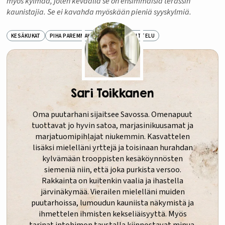
myös kylmää, joten keväällä se on ensimmäisiä terassin
kaunistajia. Se ei kavahda myöskään pieniä syyskylmiä.
KESÄKUKAT
PIHA PAREMMAKSI
PIHASUUNNITTELU
Sari Toikkanen
Oma puutarhani sijaitsee Savossa. Omenapuut
tuottavat jo hyvin satoa, marjasinikuusamat ja
marjatuomipihlajat niukemmin. Kasvattelen
lisäksi mielelläni yrttejä ja toisinaan hurahdan
kylvämään trooppisten kesäköynnösten
siemeniä niin, että joka purkista versoo.
Rakkainta on kuitenkin vaalia ja ihastella
järvinäkymää. Vierailen mielelläni muiden
puutarhoissa, lumoudun kauniista näkymistä ja
ihmettelen ihmisten kekseliäisyyttä. Myös
tarinat intohimon taustalla kiinnostavat minua.