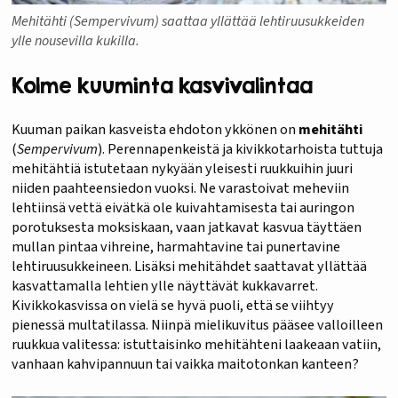
Mehitähti (Sempervivum) saattaa yllättää lehtiruusukkeiden
ylle nousevilla kukilla.
Kolme kuuminta kasvivalintaa
Kuuman paikan kasveista ehdoton ykkönen on
mehitähti
(
Sempervivum
). Perennapenkeistä ja kivikkotarhoista tuttuja
mehitähtiä istutetaan nykyään yleisesti ruukkuihin juuri
niiden paahteensiedon vuoksi. Ne varastoivat meheviin
lehtiinsä vettä eivätkä ole kuivahtamisesta tai auringon
porotuksesta moksiskaan, vaan jatkavat kasvua täyttäen
mullan pintaa vihreine, harmahtavine tai punertavine
lehtiruusukkeineen. Lisäksi mehitähdet saattavat yllättää
kasvattamalla lehtien ylle näyttävät kukkavarret.
Kivikkokasvissa on vielä se hyvä puoli, että se viihtyy
pienessä multatilassa. Niinpä mielikuvitus pääsee valloilleen
ruukkua valitessa: istuttaisinko mehitähteni laakeaan vatiin,
vanhaan kahvipannuun tai vaikka maitotonkan kanteen?