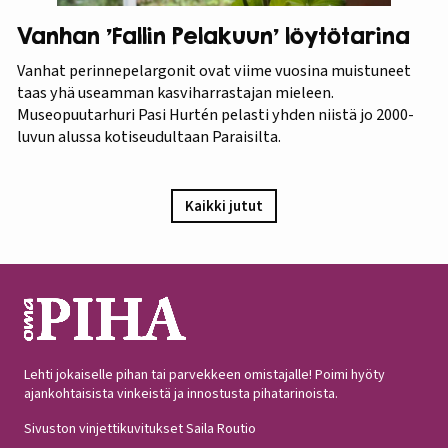
Vanhan 'Fallin Pelakuun' löytötarina
Vanhat perinnepelargonit ovat viime vuosina muistuneet
taas yhä useamman kasviharrastajan mieleen.
Museopuutarhuri Pasi Hurtén pelasti yhden niistä jo 2000-
luvun alussa kotiseudultaan Paraisilta.
Kaikki jutut
Lehti jokaiselle pihan tai parvekkeen omistajalle! Poimi hyöty
ajankohtaisista vinkeistä ja innostusta pihatarinoista.
Sivuston vinjettikuvitukset Saila Routio