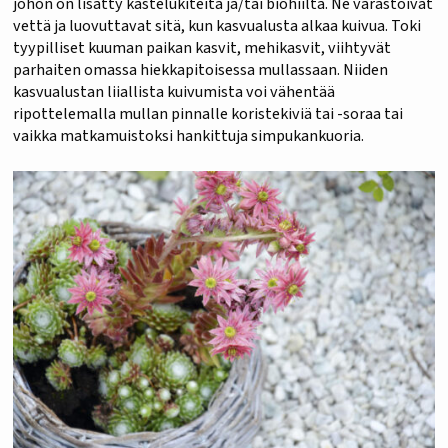
johon on lisätty kastelukiteitä ja/tai biohiiltä. Ne varastoivat
vettä ja luovuttavat sitä, kun kasvualusta alkaa kuivua. Toki
tyypilliset kuuman paikan kasvit, mehikasvit, viihtyvät
parhaiten omassa hiekkapitoisessa mullassaan. Niiden
kasvualustan liiallista kuivumista voi vähentää
ripottelemalla mullan pinnalle koristekiviä tai -soraa tai
vaikka matkamuistoksi hankittuja simpukankuoria.