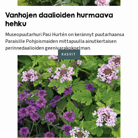
Vanhojen daalioiden hurmaava
hehku
Museopuutarhuri Pasi Hurtén on kerännyt puutarhaansa
Paraisille Pohjoismaiden mittapuulla ainutkertaisen
perinnedaalioiden geenivarakokoelman.
KASVIT