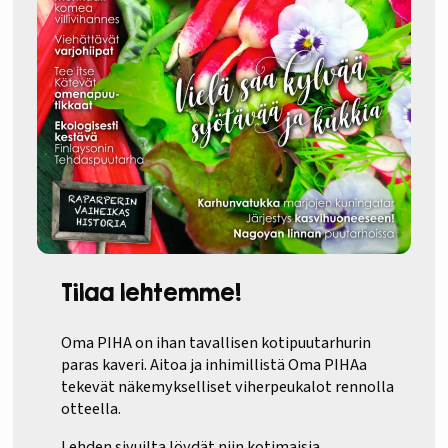
Tilaa lehtemme!
Oma PIHA on ihan tavallisen kotipuutarhurin
paras kaveri. Aitoa ja inhimillistä Oma PIHAa
tekevät näkemykselliset viherpeukalot rennolla
otteella.
Lehden sivuilta löydät niin kotimaisia