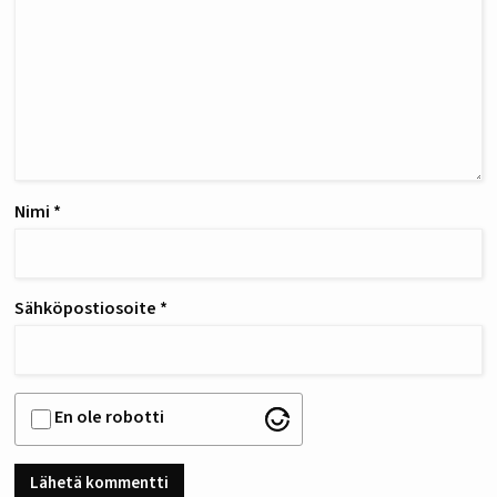
Nimi
*
Sähköpostiosoite
*
En ole robotti