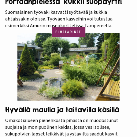
Portaanpielessä kukkii suopayrtti
Suomalainen työväki kasvatti syötävää ja kukkia
ahtaissakin oloissa. Työväen kasveihin voi tutustua
esimerkiksi Amurin museokorttelissa Tampereella.
PIHATARINAT
Hyvällä maulla ja taitavilla käsillä
Omakotialueen pienehköstä pihasta on muodostunut
suojaisa ja monipuolinen keidas, jossa vesi solisee,
sukupolvien lapset leikkivät ja ystäviltä saadut kasvit