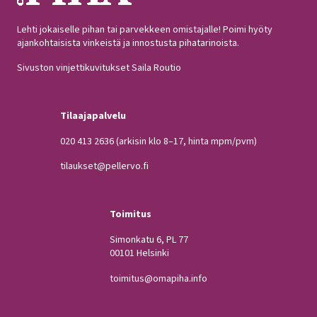
Lehti jokaiselle pihan tai parvekkeen omistajalle! Poimi hyöty
ajankohtaisista vinkeistä ja innostusta pihatarinoista.
Sivuston vinjettikuvitukset Saila Routio
Tilaajapalvelu
020 413 2636
(arkisin klo 8–17, hinta mpm/pvm)
tilaukset@pellervo.fi
Toimitus
Simonkatu 6, PL 77
00101 Helsinki
toimitus@omapiha.info