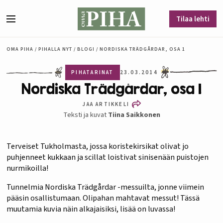
Siirry sisältöön
Tilaa lehti
Valikko
OMA PIHA
/
PIHALLA NYT
/
BLOGI
/
NORDISKA TRÄDGÅRDAR, OSA 1
PIHATARINAT
23.03.2014
Nordiska Trädgårdar, osa 1
JAA ARTIKKELI
Teksti ja kuvat
Tiina Saikkonen
Terveiset Tukholmasta, jossa koristekirsikat olivat jo
puhjenneet kukkaan ja scillat loistivat sinisenään puistojen
nurmikoilla!
Tunnelmia Nordiska Trädgårdar -messuilta, jonne viimein
pääsin osallistumaan. Olipahan mahtavat messut! Tässä
muutamia kuvia näin alkajaisiksi, lisää on luvassa!