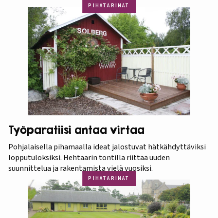
PIHATARINAT
Työparatiisi antaa virtaa
Pohjalaisella pihamaalla ideat jalostuvat hätkähdyttäviksi
lopputuloksiksi. Hehtaarin tontilla riittää uuden
suunnittelua ja rakentamista vielä vuosiksi.
PIHATARINAT