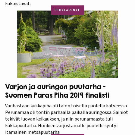
kukoistavat.
PIHATARINAT
Varjon ja auringon puutarha –
Suomen Paras Piha 2019 finalisti
Vanhastaan kukkapiha oli talon toisella puolella katveessa.
Perunamaa oli tontin parhaalla paikalla auringossa. Sainiot
tekivät luovan keikauksen, ja niin perunamaasta tuli
kukkapuutarha. Honkien varjostamalle puolelle syntyi
itämainen metsäpuutarha.