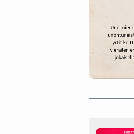
Unelmieni 
unohtuneista
yrtit keit
vierailen e
jokaisell