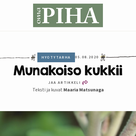
05.08.2020
HYÖTYTARHA
Munakoiso kukkii
JAA ARTIKKELI
Teksti ja kuvat
Maaria Matsunaga