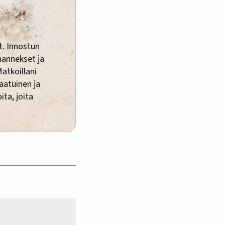
t. Innostun
ihannekset ja
Matkoillani
laatuinen ja
ita, joita