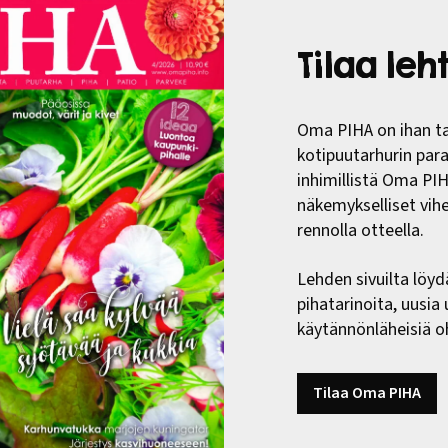
Tilaa le
Oma PIHA on ihan ta
kotipuutarhurin paras
inhimillistä Oma PI
näkemykselliset vih
rennolla otteella.
Lehden sivuilta löyd
pihatarinoita, uusia
käytännönläheisiä oh
Tilaa Oma PIHA