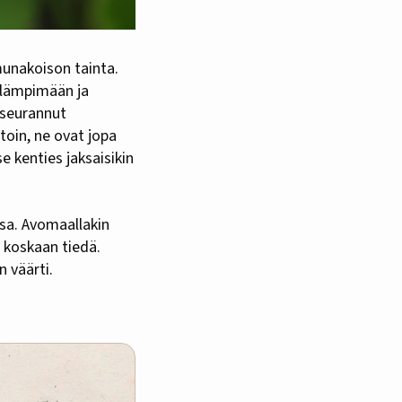
, lämpimään ja
n seurannut
stoin, ne ovat jopa
se kenties jaksaisikin
sa. Avomaallakin
i koskaan tiedä.
n väärti.