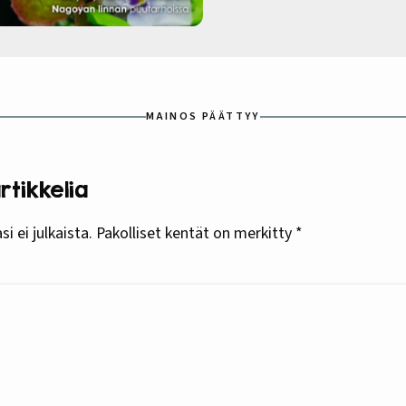
MAINOS PÄÄTTYY
tikkelia
i ei julkaista.
Pakolliset kentät on merkitty
*