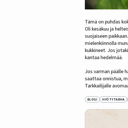
Tämä on puhdas kokeilu, sanoin itselleni ostaessani hetken mielijohteesta pari munakoison tainta.
Oli kesäkuu ja helt
suojaiseen paikkaan.
mielenkiinnolla muna
kukkineet. Jos jotaki
kantaa hedelmää.
Jos varman päälle h
saattaa onnistua, mu
Tarkkailijalle avoma
BLOGI
HYÖTYTARHA