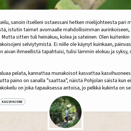
eistä, istutin taimet avomaalle mahdollisimman aurinkoiseen
 Mutta sitten tuli heinäkuu, kolea ja sateinen. Olen kuitenki
koisojeni selviytymistä. Ei niille ole käynyt kuinkaan, päinva
n aivan ihmeellistä tapahtuisi, tulisi lämmin elokuu ja syksy, 
aluaa pelata, kannattaa munakoisot kasvattaa kasvihuonees
tta paino on sanalla ”saattaa”, näistä Pohjolan säistä kun e
akokeilu on joka tapauksessa antoisa, jo pelkkä kukinta on se
KASVIHUONE