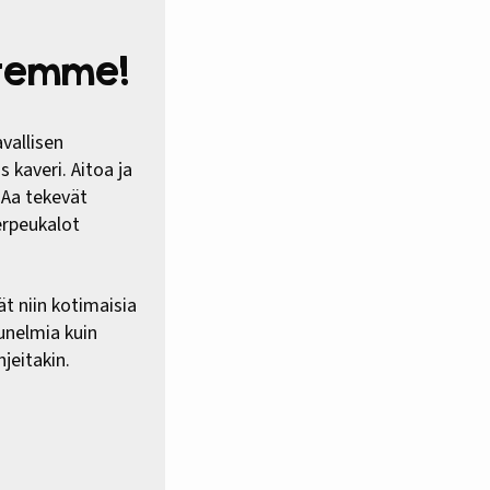
htemme!
vallisen
 kaveri. Aitoa ja
HAa tekevät
erpeukalot
ät niin kotimaisia
 unelmia kuin
jeitakin.