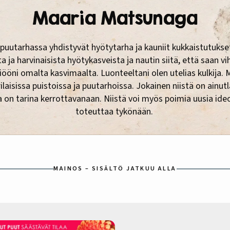
Maaria Matsunaga
puutarhassa yhdistyvät hyötytarha ja kauniit kukkaistutukse
 ja harvinaisista hyötykasveista ja nautin siitä, että saan v
tiööni omalta kasvimaalta. Luonteeltani olen utelias kulkija. 
rilaisissa puistoissa ja puutarhoissa. Jokainen niistä on ainut
a on tarina kerrottavanaan. Niistä voi myös poimia uusia ideo
toteuttaa tykönään.
MAINOS – SISÄLTÖ JATKUU ALLA