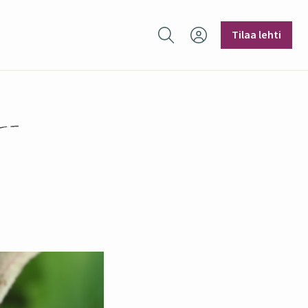
Hae sivustolta
Tilaa lehti