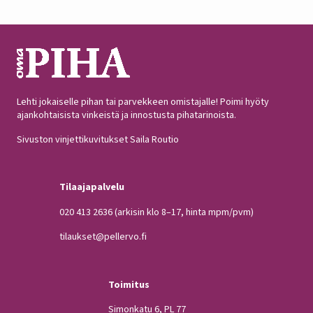
Lehti jokaiselle pihan tai parvekkeen omistajalle! Poimi hyöty
ajankohtaisista vinkeistä ja innostusta pihatarinoista.
Sivuston vinjettikuvitukset Saila Routio
Tilaajapalvelu
020 413 2636
(arkisin klo 8–17, hinta mpm/pvm)
tilaukset@pellervo.fi
Toimitus
Simonkatu 6, PL 77