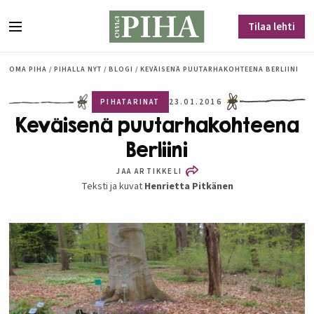
Siirry sisältöön
Tilaa lehti
Valikko
OMA PIHA
/
PIHALLA NYT
/
BLOGI
/
KEVÄISENÄ PUUTARHAKOHTEENA BERLIINI
PIHATARINAT
23.01.2016
Keväisenä puutarhakohteena
Berliini
JAA ARTIKKELI
Teksti ja kuvat
Henrietta Pitkänen