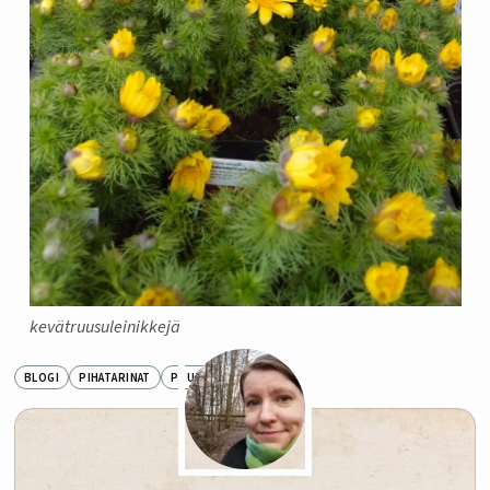
kevätruusuleinikkejä
BLOGI
PIHATARINAT
PUUTARHAMATKA