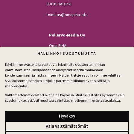
00101 Helsinki
toimitus@omapiha.info
Pellervo-Media Oy
Oma PIHA
Kodin Pellervo
HALLINNOI SUOSTUMUSTA
Maatilan Pellervo
Käytämme evästeitä ja vastaavia tekniikoita sivuston toiminnan
varmistamiseen, kävijämäärien analysointiin sekä mainonnan
kohdentamiseen ja mittaamiseen. Näiden tietojen avulla voimme kehittää
sivustojamme ja tarjota lukijoille paremmin kiinnostavaa sisältöä ja
Seuraa
markkinointia.
Facebook
Instagram
Välttämättömät evästeet ovat aina käytössä. Muita evästeitä käytämme vain
suostumuksellasi. Voit muuttaa valintojasi myöhemmin evästeasetuksista.
Tilaa pihakirje
Hyväksy
Vain välttämättömät