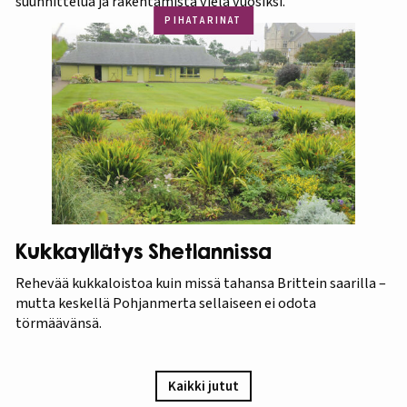
suunnittelua ja rakentamista vielä vuosiksi.
PIHATARINAT
Kukkayllätys Shetlannissa
Rehevää kukkaloistoa kuin missä tahansa Brittein saarilla –
mutta keskellä Pohjanmerta sellaiseen ei odota
törmäävänsä.
Kaikki jutut