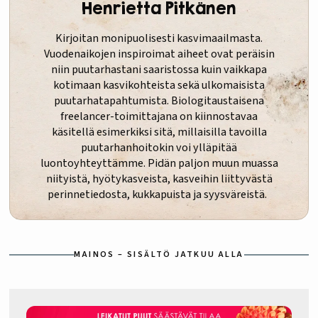
Henrietta Pitkänen
Kirjoitan monipuolisesti kasvimaailmasta.
Vuodenaikojen inspiroimat aiheet ovat peräisin
niin puutarhastani saaristossa kuin vaikkapa
kotimaan kasvikohteista sekä ulkomaisista
puutarhatapahtumista. Biologitaustaisena
freelancer-toimittajana on kiinnostavaa
käsitellä esimerkiksi sitä, millaisilla tavoilla
puutarhanhoitokin voi ylläpitää
luontoyhteyttämme. Pidän paljon muun muassa
niityistä, hyötykasveista, kasveihin liittyvästä
perinnetiedosta, kukkapuista ja syysväreistä.
MAINOS – SISÄLTÖ JATKUU ALLA