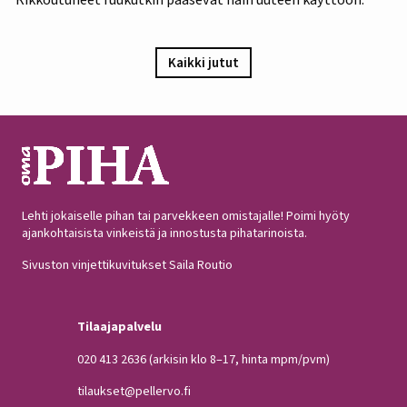
Kaikki jutut
Lehti jokaiselle pihan tai parvekkeen omistajalle! Poimi hyöty
ajankohtaisista vinkeistä ja innostusta pihatarinoista.
Sivuston vinjettikuvitukset Saila Routio
Tilaajapalvelu
020 413 2636
(arkisin klo 8–17, hinta mpm/pvm)
tilaukset@pellervo.fi