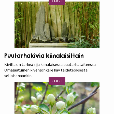
BLOGI
Puutarhakiviä kiinalaisittain
Kivillä on tärkeä sija kiinalaisessa puutarhataiteessa.
Omalaatuinen kivenlohkare käy taideteoksesta
sellaisenaankin.
BLOGI