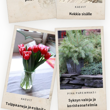
KASVIT
Kukkia sisälle
PIHA PAREMMAKSI
Syksyn valoja ja
KASVIT
Tulppaaneja ja esikoita
koristeasetelmia