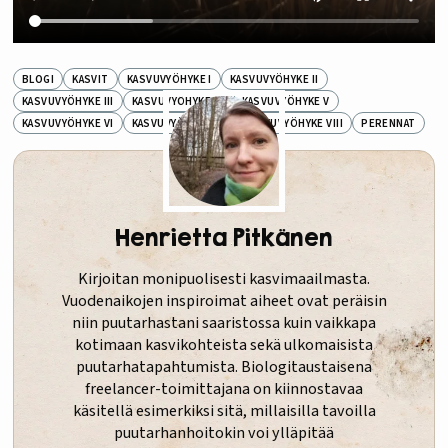
BLOGI
KASVIT
KASVUVYÖHYKE I
KASVUVYÖHYKE II
KASVUVYÖHYKE III
KASVUVYÖHYKE IV
KASVUVYÖHYKE V
KASVUVYÖHYKE VI
KASVUVYÖHYKE VII
KASVUVYÖHYKE VIII
PERENNAT
Henrietta Pitkänen
Kirjoitan monipuolisesti kasvimaailmasta.
Vuodenaikojen inspiroimat aiheet ovat peräisin
niin puutarhastani saaristossa kuin vaikkapa
kotimaan kasvikohteista sekä ulkomaisista
puutarhatapahtumista. Biologitaustaisena
freelancer-toimittajana on kiinnostavaa
käsitellä esimerkiksi sitä, millaisilla tavoilla
puutarhanhoitokin voi ylläpitää