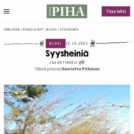
Siirry sisältöön
Tilaa lehti
Valikko
OMA PIHA
/
PIHALLA NYT
/
BLOGI
/
SYYSHEINIÄ
BLOGI
18.10.2021
Syysheiniä
JAA ARTIKKELI
Teksti ja kuvat
Henrietta Pitkänen