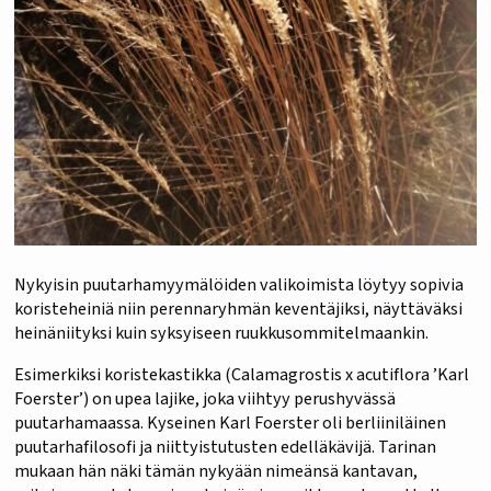
Nykyisin puutarhamyymälöiden valikoimista löytyy sopivia
koristeheiniä niin perennaryhmän keventäjiksi, näyttäväksi
heinäniityksi kuin syksyiseen ruukkusommitelmaankin.
Esimerkiksi koristekastikka (Calamagrostis x acutiflora ’Karl
Foerster’) on upea lajike, joka viihtyy perushyvässä
puutarhamaassa. Kyseinen Karl Foerster oli berliiniläinen
puutarhafilosofi ja niittyistutusten edelläkävijä. Tarinan
mukaan hän näki tämän nykyään nimeänsä kantavan,