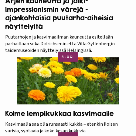
Arjen kauneutta ja jälki-
impressionismin värejä -
ajankohtaisia puutarha-aiheisia
näyttelyitä
Puutarhojen ja kasvimaailman kauneutta esitellään
parhaillaan sekä Didrichsenin että Villa Gyllenbergin
taidemuseoiden näyttelyissä Helsingissä.
BLOGI
Kolme lempikukkaa kasvimaalle
Kasvimaalla saa olla runsaasti kukkia – etenkin iloisen
värisiä, syötäviä ja koko kesän kukkivia.