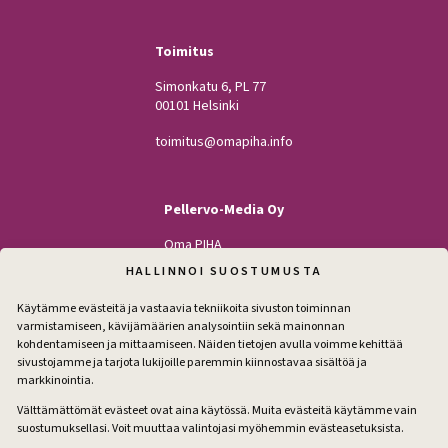
Toimitus
Simonkatu 6, PL 77
00101 Helsinki
toimitus@omapiha.info
Pellervo-Media Oy
Oma PIHA
Kodin Pellervo
HALLINNOI SUOSTUMUSTA
Maatilan Pellervo
Käytämme evästeitä ja vastaavia tekniikoita sivuston toiminnan
varmistamiseen, kävijämäärien analysointiin sekä mainonnan
kohdentamiseen ja mittaamiseen. Näiden tietojen avulla voimme kehittää
sivustojamme ja tarjota lukijoille paremmin kiinnostavaa sisältöä ja
Seuraa
markkinointia.
Facebook
Instagram
Välttämättömät evästeet ovat aina käytössä. Muita evästeitä käytämme vain
suostumuksellasi. Voit muuttaa valintojasi myöhemmin evästeasetuksista.