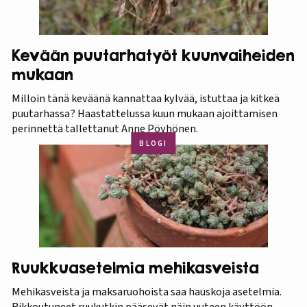
Kevään puutarhatyöt kuunvaiheiden
mukaan
Milloin tänä keväänä kannattaa kylvää, istuttaa ja kitkeä
puutarhassa? Haastattelussa kuun mukaan ajoittamisen
perinnettä tallettanut Anne Pöyhönen.
BLOGI
Ruukkuasetelmia mehikasveista
Mehikasveista ja maksaruohoista saa hauskoja asetelmia.
Rikkoutuneet ruukutkin pääsevät näin uuteen käyttöön.