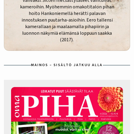
vahvaksi. Sitten metsästysaseet vaihtuivat
kameroihin. Myöhemmin omakotitalon pihan
hoito Hankoniemellä herätti palavan
innostuksen puutarha-asioihin. Eero tallensi
kamerallaan ja maalaamalla pihapiirin ja
luonnon näkymiä elämänsä loppuun saakka
(2017).
MAINOS – SISÄLTÖ JATKUU ALLA