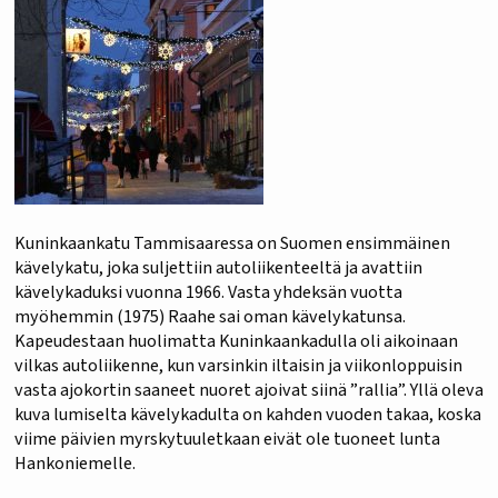
Kuninkaankatu Tammisaaressa on Suomen ensimmäinen
kävelykatu, joka suljettiin autoliikenteeltä ja avattiin
kävelykaduksi vuonna 1966. Vasta yhdeksän vuotta
myöhemmin (1975) Raahe sai oman kävelykatunsa.
Kapeudestaan huolimatta Kuninkaankadulla oli aikoinaan
vilkas autoliikenne, kun varsinkin iltaisin ja viikonloppuisin
vasta ajokortin saaneet nuoret ajoivat siinä ”rallia”. Yllä oleva
kuva lumiselta kävelykadulta on kahden vuoden takaa, koska
viime päivien myrskytuuletkaan eivät ole tuoneet lunta
Hankoniemelle.