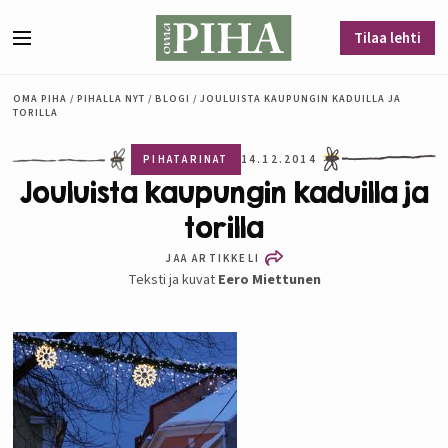
Siirry sisältöön
Tilaa lehti
Valikko
OMA PIHA
/
PIHALLA NYT
/
BLOGI
/
JOULUISTA KAUPUNGIN KADUILLA JA
TORILLA
PIHATARINAT
14.12.2014
Jouluista kaupungin kaduilla ja
torilla
JAA ARTIKKELI
Teksti ja kuvat
Eero Miettunen