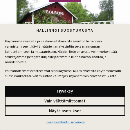
HALLINNOI SUOSTUMUSTA
Käytämme evästeitä ja vastaavia tekniikoita sivuston toiminnan
varmistamiseen, kävijämäärien analysointiin sekä mainonnan
kohdentamiseen ja mittaamiseen. Näiden tietojen avulla voimme kehittää
sivustojamme ja tarjota lukijoille paremmin kiinnostavaa sisältöä ja
markkinointia.
Työparatiisi antaa virtaa
Välttämättömät evästeet ovat aina käytössä. Muita evästeitä käytämme vain
suostumuksellasi. Voit muuttaa valintojasi myöhemmin evästeasetuksista.
Pohjalaisella pihamaalla ideat jalostuvat hätkähdyttäviksi
lopputuloksiksi. Hehtaarin tontilla riittää uuden
Hyväksy
suunnittelua ja rakentamista vielä vuosiksi.
PIHATARINAT
Vain välttämättömät
Näytä asetukset
Evästekäytäntö
Tietosuoja