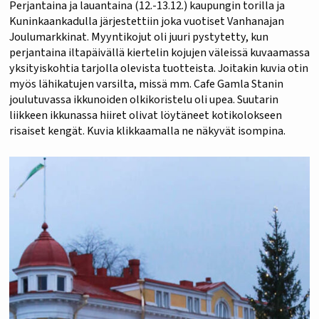
Perjantaina ja lauantaina (12.-13.12.) kaupungin torilla ja
Kuninkaankadulla järjestettiin joka vuotiset Vanhanajan
Joulumarkkinat. Myyntikojut oli juuri pystytetty, kun
perjantaina iltapäivällä kiertelin kojujen väleissä kuvaamassa
yksityiskohtia tarjolla olevista tuotteista. Joitakin kuvia otin
myös lähikatujen varsilta, missä mm. Cafe Gamla Stanin
joulutuvassa ikkunoiden olkikoristelu oli upea. Suutarin
liikkeen ikkunassa hiiret olivat löytäneet kotikolokseen
risaiset kengät. Kuvia klikkaamalla ne näkyvät isompina.