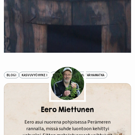
BLOGI
KASVUVYÖHYKE I
PIHATARINAT
PUUTARHAMATKA
Eero Miettunen
Eero asui nuorena pohjoisessa Perämeren
rannalla, missä suhde luontoon kehittyi