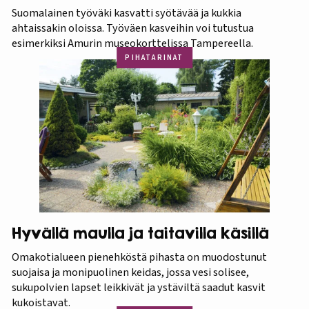
Suomalainen työväki kasvatti syötävää ja kukkia
ahtaissakin oloissa. Työväen kasveihin voi tutustua
esimerkiksi Amurin museokorttelissa Tampereella.
PIHATARINAT
Hyvällä maulla ja taitavilla käsillä
Omakotialueen pienehköstä pihasta on muodostunut
suojaisa ja monipuolinen keidas, jossa vesi solisee,
sukupolvien lapset leikkivät ja ystäviltä saadut kasvit
kukoistavat.