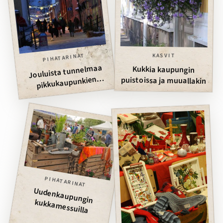
PIHATARINAT
KASVIT
Jouluista tunnelmaa
Kukkia kaupungin
pikkukaupunkien
puistoissa ja muuallakin
kävelykaduilla
PIHATARINAT
Uudenkaupungin
kukkam
essuilla