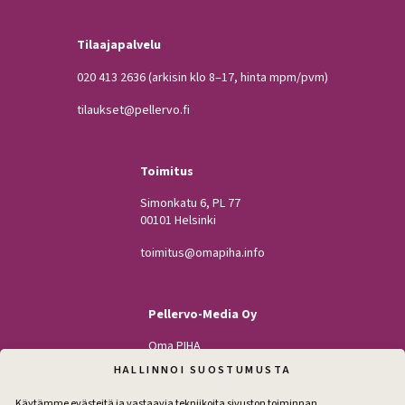
Tilaajapalvelu
020 413 2636
(arkisin klo 8–17, hinta mpm/pvm)
tilaukset@pellervo.fi
Toimitus
Simonkatu 6, PL 77
00101 Helsinki
toimitus@omapiha.info
Pellervo-Media Oy
Oma PIHA
Kodin Pellervo
HALLINNOI SUOSTUMUSTA
Maatilan Pellervo
Käytämme evästeitä ja vastaavia tekniikoita sivuston toiminnan