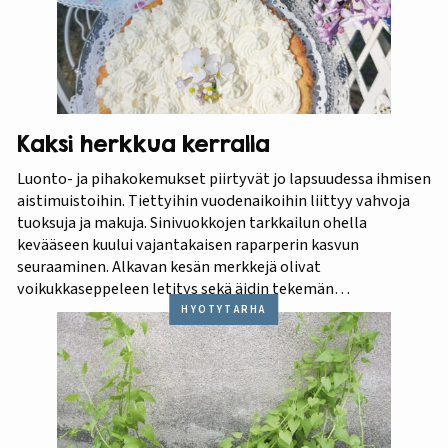
Kaksi herkkua kerralla
Luonto- ja pihakokemukset piirtyvät jo lapsuudessa ihmisen
aistimuistoihin. Tiettyihin vuodenaikoihin liittyy vahvoja
tuoksuja ja makuja. Sinivuokkojen tarkkailun ohella
kevääseen kuului vajantakaisen raparperin kasvun
seuraaminen. Alkavan kesän merkkejä olivat
voikukkaseppeleen letitys sekä äidin tekemän
raparperikiisselin maistelu.
HYÖTYTARHA