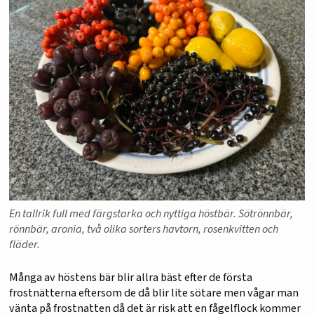
En tallrik full med färgstarka och nyttiga höstbär. Sötrönnbär,
rönnbär, aronia, två olika sorters havtorn, rosenkvitten och
fläder.
Många av höstens bär blir allra bäst efter de första
frostnätterna eftersom de då blir lite sötare men vågar man
vänta på frostnatten då det är risk att en fågelflock kommer