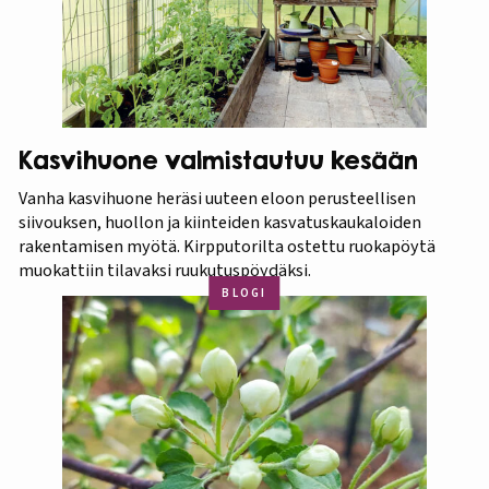
Kasvihuone valmistautuu kesään
Vanha kasvihuone heräsi uuteen eloon perusteellisen
siivouksen, huollon ja kiinteiden kasvatuskaukaloiden
rakentamisen myötä. Kirpputorilta ostettu ruokapöytä
muokattiin tilavaksi ruukutuspöydäksi.
BLOGI