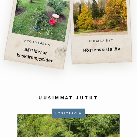
PIHALLA NYT
HYÖTYTARHA
Höstens sista löv
Bärtider är
beskärningstider
UUSIMMAT JUTUT
HYÖTYTARHA