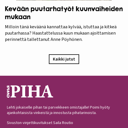
Kevään puutarhatyöt kuunvaiheiden
mukaan
Milloin tänä keväänä kannattaa kylvää, istuttaa ja kitkeä
puutarhassa? Haastattelussa kuun mukaan ajoittamisen
perinnettä tallettanut Anne Pöyhönen.
Kaikki jutut
Lehti jokaiselle pihan tai parvekkeen omistajalle! Poimi hyöty
ajankohtaisista vinkeistä ja innostusta pihatarinoista.
Sivuston vinjettikuvitukset Saila Routio