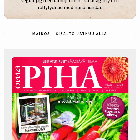
seglar jag med familjen och tränar agility och
rallylydnad med mina hundar.
MAINOS – SISÄLTÖ JATKUU ALLA