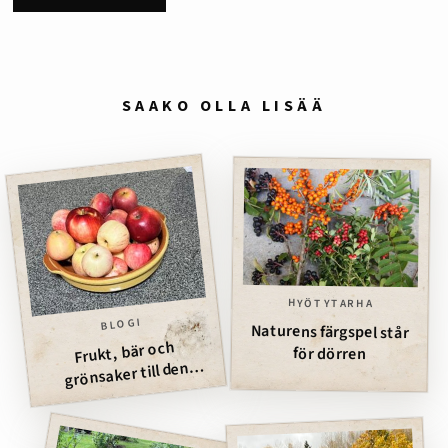
SAAKO OLLA LISÄÄ
HYÖTYTARHA
BLOGI
Naturens färgspel står
Frukt, bär och
för dörren
grönsaker till den
fyrfotade vännen