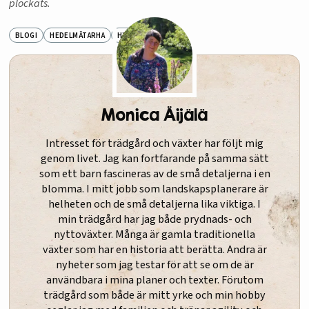
plockats.
BLOGI
HEDELMÄTARHA
HYÖTYTARHA
Monica Äijälä
Intresset för trädgård och växter har följt mig
genom livet. Jag kan fortfarande på samma sätt
som ett barn fascineras av de små detaljerna i en
blomma. I mitt jobb som landskapsplanerare är
helheten och de små detaljerna lika viktiga. I
min trädgård har jag både prydnads- och
nyttoväxter. Många är gamla traditionella
växter som har en historia att berätta. Andra är
nyheter som jag testar för att se om de är
användbara i mina planer och texter. Förutom
trädgård som både är mitt yrke och min hobby