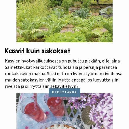
Kasvit kuin siskokset
Kasvien hyötyvaikutuksesta on puhuttu pitkään, ellei aina.
Samettikukat karkottavat tuholaisia ja persilja parantaa
ruokakasvien makua. Siksi niitä on kylvetty omiin riveihinsä
muiden satokasvien väliin. Mutta entäpä jos luovuttaisiin
riveistä ja siirryttäisiin sekaviljelyyn?
HYÖTYTARHA