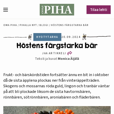
Siirry sisältöön
Tilaa lehti
Valikko
OMA PIHA
/
PIHALLA NYT
/
BLOGI
/
HÖSTENS FÄRGSTARKA BÄR
HYÖTYTARHA
20.09.2024
Höstens färgstarka bär
JAA ARTIKKELI
Teksti ja kuvat
Monica Äijälä
Frukt- och bärskördstiden fortsätter ännu en bit in i oktober
då de sista äpplena plockas ner från vinteräppelträden.
Skogens och mossarnas röda guld, lingon och tranbär väntar
på att bli plockade liksom de sista havtornsbären,
rönnbären, sötrönnbären, aroniabären och fläderbären.