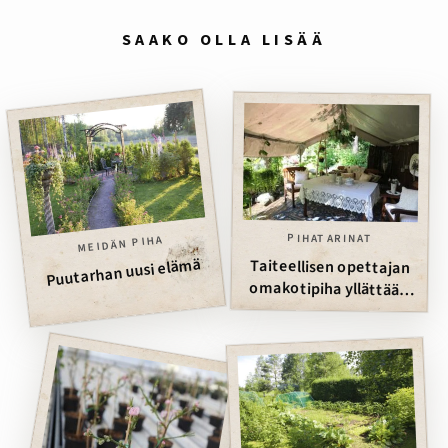
SAAKO OLLA LISÄÄ
PIHATARINAT
MEIDÄN PIHA
Puutarhan uusi elämä
Taiteellisen opettajan
omakotipiha yllättää –
Suomen Paras Piha -
finalisti 2015