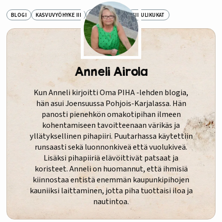
BLOGI
KASVUVYÖHYKE III
PIHATARINAT
SIPULIKUKAT
Anneli Airola
Kun Anneli kirjoitti Oma PIHA -lehden blogia,
hän asui Joensuussa Pohjois-Karjalassa. Hän
panosti pienehkön omakotipihan ilmeen
kohentamiseen tavoitteenaan värikäs ja
yllätyksellinen pihapiiri. Puutarhassa käytettiin
runsaasti sekä luonnonkiveä että vuolukiveä.
Lisäksi pihapiiriä elävöittivät patsaat ja
koristeet. Anneli on huomannut, että ihmisiä
kiinnostaa entistä enemmän kaupunkipihojen
kauniiksi laittaminen, jotta piha tuottaisi iloa ja
nautintoa.