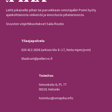
Lehti jokaiselle pihan tai parvekkeen omistajalle! Poimi hyöty
ajankohtaisista vinkeistä ja innostusta pihatarinoista.
Sivuston vinjettikuvitukset Saila Routio
Tilaajapalvelu
020 413 2636
(arkisin klo 8–17, hinta mpm/pvm)
tilaukset@pellervo.fi
Toimitus
Simonkatu 6, PL 77
00101 Helsinki
toimitus@omapiha.info