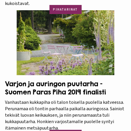
kukoistavat.
PIHATARINAT
Varjon ja auringon puutarha –
Suomen Paras Piha 2019 finalisti
Vanhastaan kukkapiha oli talon toisella puolella katveessa.
Perunamaa oli tontin parhaalla paikalla auringossa. Sainiot
tekivät luovan keikauksen, ja niin perunamaasta tuli
kukkapuutarha. Honkien varjostamalle puolelle syntyi
itämainen metsäpuutarha.