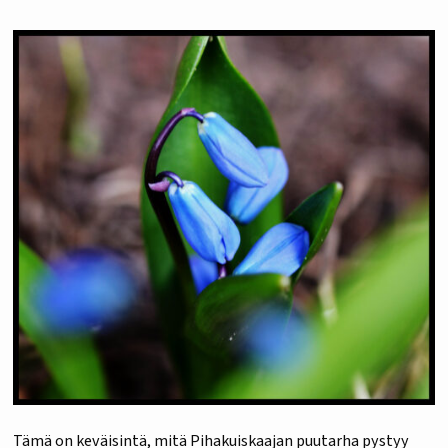
Tämä on keväisintä, mitä Pihakuiskaajan puutarha pystyy