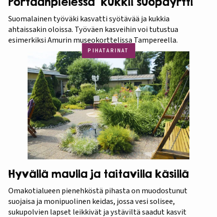
Portaanpielessä kukkii suopayrtti
Suomalainen työväki kasvatti syötävää ja kukkia
ahtaissakin oloissa. Työväen kasveihin voi tutustua
esimerkiksi Amurin museokorttelissa Tampereella.
PIHATARINAT
Hyvällä maulla ja taitavilla käsillä
Omakotialueen pienehköstä pihasta on muodostunut
suojaisa ja monipuolinen keidas, jossa vesi solisee,
sukupolvien lapset leikkivät ja ystäviltä saadut kasvit