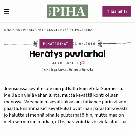
Siirry sisältöön
Tilaa lehti
Valikko
OMA PIHA
/
PIHALLA NYT
/
BLOGI
/
HERÄTYS PUUTARHA!
PIHATARINAT
23.04.2016
Herätys puutarha!
JAA ARTIKKELI
Teksti ja kuvat
Anneli Airola
Joensuussa kevät ei ole niin pitkällä kuin etelä-Suomessa.
Meillä on vielä vähän lunta, mutta kevättä kohti ollaan
menossa. Varsinainen kevätkukkakausi alkanee parin viikon
päästä. Ensimmäiset kevätkukat ovat ihan parasta! Kovasti
jo haluttaisi mennä pihalle puutarhatöihin, mutta maa on
vielä sen verran märkää, ettei haravointia voi vielä aloittaa.