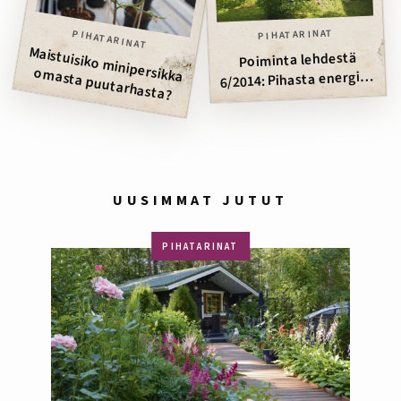
PIHATARINAT
PIHATARINAT
Maistuisiko m
inipersikka
Poiminta lehdestä
om
asta puutarhasta?
6/2014: Pihasta energiaa
opettajan työhön
UUSIMMAT JUTUT
PIHATARINAT