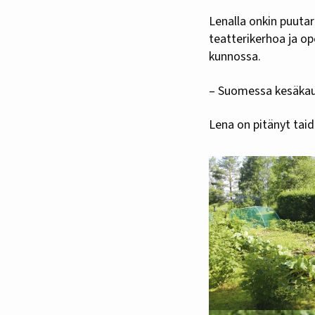
Lenalla onkin puuta
teatterikerhoa ja
op
kunnossa.
– Suomessa kesäkausi
Lena on pitänyt tai