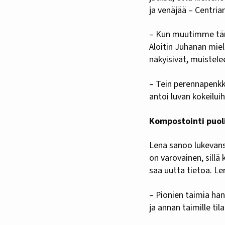
ja venäjää – Centri
– Kun muutimme tänne
Aloitin Juhanan mieli
näkyisivät, muistele
– Tein perennapenkk
antoi luvan kokeiluih
Kompostointi puol
Lena sanoo lukevans
on varovainen, sillä
saa uutta tietoa. Le
– Pionien taimia han
ja annan taimille til