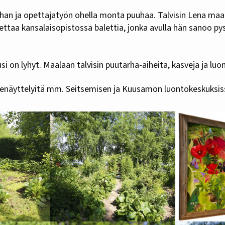
rhan ja opettajatyön ohella monta puuhaa. Talvisin Lena maal
ettaa kansalaisopistossa balettia, jonka avulla hän sanoo py
 on lyhyt. Maalaan talvisin puutarha-aiheita, kasveja ja luo
denäyttelyitä mm. Seitsemisen ja Kuusamon luontokeskuksis