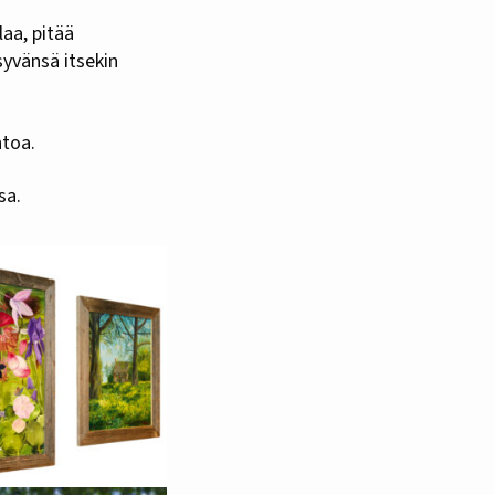
aa, pitää
syvänsä itsekin
ntoa.
sa.