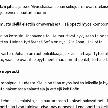
län
piha sijaitsee Ylivieskassa. Lenan sukujuuret ovat eteläis
n jo pienenä puutarhahommiin.
, mutta siellä elettiin omavaraisesti. Isä opetti myös kompos
a on kotoisin Haapavedeltä. He muuttivat nykyiseen taloon
ten. Heidän tyttärensä Sofia on nyt 12 ja Anna 11 vuotta.
varten. Juhana on ruohonleikkaaja ja kivien laittaja. Tytöilläk
tu, vaan he ovat itse pyytäneet saada omat penkit, iloitsee 
e nopeasti
monipuolisuudesta. Siellä on tilaa myös lasten leikeille ja h
stä hakemassa salaatteja ja yrttejä keittiöön.
a tehdä kaikenlaista, sillä puutarhassa tulokset näkyvät heti,
opettajan työn tulokset eivät näy nopeasti. Lena opettaa kieli