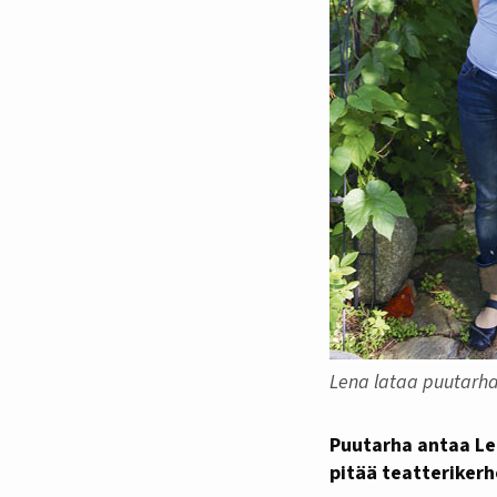
Lena lataa puutarha
Puutarha antaa Lenalle voimaa ja inspiraatiota talveen. Hän opettaa kieliä ja balettia ja
pitää teatterikerh