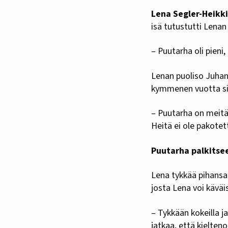
Lena Segler-Heikki
isä tutustutti Lena
– Puutarha oli pieni
Lenan puoliso Juhan
kymmenen vuotta sit
– Puutarha on meitä 
Heitä ei ole pakotet
Puutarha palkitse
Lena tykkää pihansa 
josta Lena voi käväi
– Tykkään kokeilla j
jatkaa, että kielten