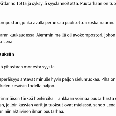
ätlannoitetta ja syksyllä syyslannoitetta. Puutarhaan on tu
kompostori, jonka avulla perhe saa puolitettua roskamäärän.
rran kuukaudessa. Aiemmin meillä oli avokompostori, johon e
oo Lena.
auksiin
sä pihastaan monesta syystä.
aperäisyys antavat minulle hyvin paljon sielunruokaa. Piha on
kelen kesäisin todella paljon.
ärimmäisen tärkeä henkireikä. Tankkaan voimaa puutarhasta 
n, jolloin kasvien värit ja tuoksut ovat mielessä, sanoo Lena
an niin aktiivinen ilman puutarhaa.