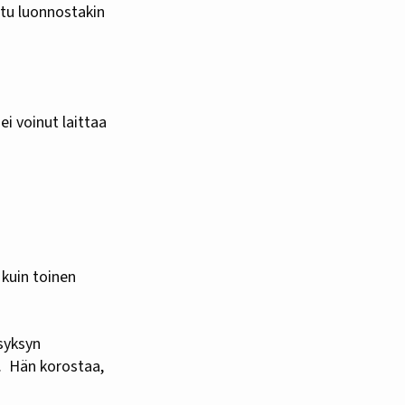
otu luonnostakin
i voinut laittaa
 kuin toinen
syksyn
.
Hän korostaa,