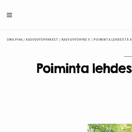
Siirry sisältöön
Valikko
OMA PIHA
/
KASVUVYÖHYKKEET
/
KASVUVYÖHYKE V
/
POIMINTA LEHDESTÄ 6
Poiminta lehdes