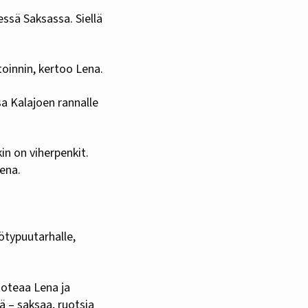
essä Saksassa. Siellä
toinnin, kertoo Lena.
sa
Kalajoen rannalle
in on viherpenkit.
Lena.
yötypuutarhalle,
 toteaa Lena ja
ä – saksaa, ruotsia