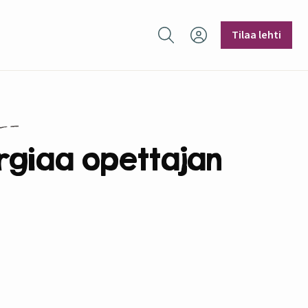
Hae sivustolta
Tilaa lehti
ergiaa opettajan