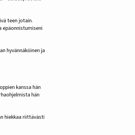
vä teen jotain.
lla epäonnistumiseni
van hyvännäköinen ja
 oppien kanssa hän
arhaohjelmista hän
n hiekkaa riittävästi