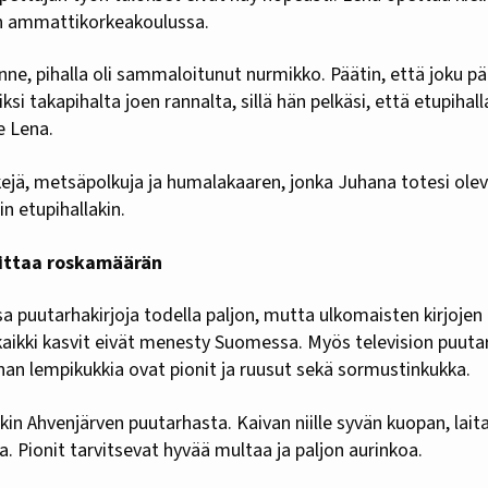
an ammattikorkeakoulussa.
, pihalla oli sammaloitunut nurmikko. Päätin, että joku päi
ksi takapihalta joen rannalta, sillä hän pelkäsi, että etupiha
e Lena.
ejä, metsäpolkuja ja humalakaaren, jonka Juhana totesi ole
in etupihallakin.
ittaa roskamäärän
a puutarhakirjoja todella paljon, mutta ulkomaisten kirjojen
 kaikki kasvit eivät menesty Suomessa. Myös television puut
nan lempikukkia ovat pionit ja ruusut sekä sormustinkukka.
kin Ahvenjärven puutarhasta. Kaivan niille syvän kuopan, laita
aa. Pionit tarvitsevat hyvää multaa ja paljon aurinkoa.