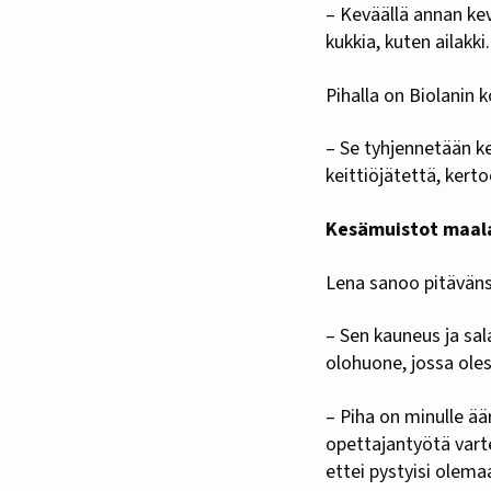
– Keväällä annan kev
kukkia, kuten ailakki.
Pihalla on Biolanin 
– Se tyhjennetään ke
keittiöjätettä, kert
Kesämuistot maal
Lena sanoo pitävän
– Sen kauneus ja sal
olohuone, jossa oles
– Piha on minulle ä
opettajantyötä varte
ettei pystyisi olema