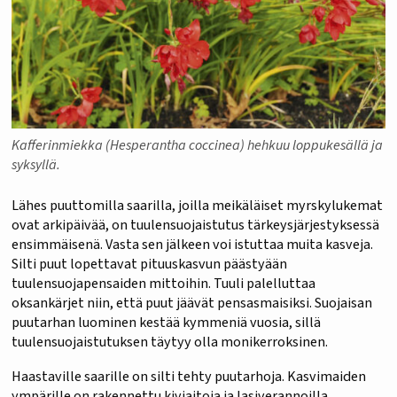
Kafferinmiekka (Hesperantha coccinea) hehkuu loppukesällä ja
syksyllä.
Lähes puuttomilla saarilla, joilla meikäläiset myrskylukemat
ovat arkipäivää, on tuulensuojaistutus tärkeysjärjestyksessä
ensimmäisenä. Vasta sen jälkeen voi istuttaa muita kasveja.
Silti puut lopettavat pituuskasvun päästyään
tuulensuojapensaiden mittoihin. Tuuli palelluttaa
oksankärjet niin, että puut jäävät pensasmaisiksi. Suojaisan
puutarhan luominen kestää kymmeniä vuosia, sillä
tuulensuojaistutuksen täytyy olla monikerroksinen.
Haastaville saarille on silti tehty puutarhoja. Kasvimaiden
ympärille on rakennettu kiviaitoja ja lasiverannoilla