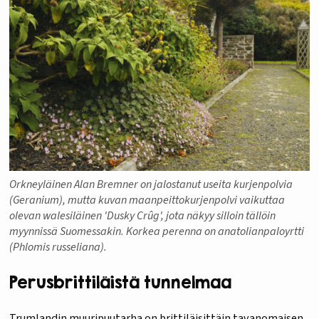
Orkneyläinen Alan Bremner on jalostanut useita kurjenpolvia
(Geranium), mutta kuvan maanpeittokurjenpolvi vaikuttaa
olevan walesiläinen 'Dusky Crûg', jota näkyy silloin tällöin
myynnissä Suomessakin. Korkea perenna on anatolianpaloyrtti
(Phlomis russeliana).
Perusbrittiläistä tunnelmaa
Trumlandin muuripuutarha on brittiläisittäin tavanomaisen