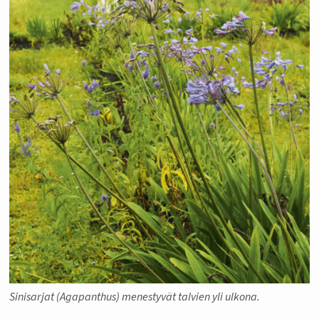
Sinisarjat (Agapanthus) menestyvät talvien yli ulkona.