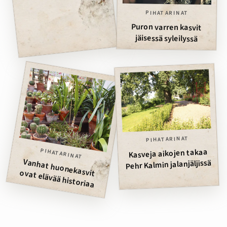
PIHATARINAT
Puron varren kasvit
jäisessä syleilyssä
PIHATARINAT
Kasveja aikojen takaa
PIHATARINAT
Pehr Kalmin jalanjäljissä
Vanhat huonekasvit ovat elävää historiaa