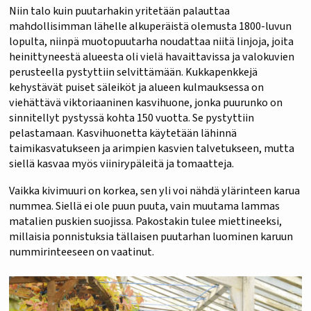
Niin talo kuin puutarhakin yritetään palauttaa
mahdollisimman lähelle alkuperäistä olemusta 1800-luvun
lopulta, niinpä muotopuutarha noudattaa niitä linjoja, joita
heinittyneestä alueesta oli vielä havaittavissa ja valokuvien
perusteella pystyttiin selvittämään. Kukkapenkkejä
kehystävät puiset säleiköt ja alueen kulmauksessa on
viehättävä viktoriaaninen kasvihuone, jonka puurunko on
sinnitellyt pystyssä kohta 150 vuotta. Se pystyttiin
pelastamaan. Kasvihuonetta käytetään lähinnä
taimikasvatukseen ja arimpien kasvien talvetukseen, mutta
siellä kasvaa myös viinirypäleitä ja tomaatteja.
Vaikka kivimuuri on korkea, sen yli voi nähdä ylärinteen karua
nummea. Siellä ei ole puun puuta, vain muutama lammas
matalien puskien suojissa. Pakostakin tulee miettineeksi,
millaisia ponnistuksia tällaisen puutarhan luominen karuun
nummirinteeseen on vaatinut.