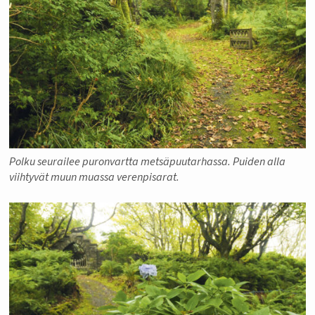
Polku seurailee puronvartta metsäpuutarhassa. Puiden alla
viihtyvät muun muassa verenpisarat.