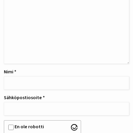
Nimi
*
Sähköpostiosoite
*
En ole robotti