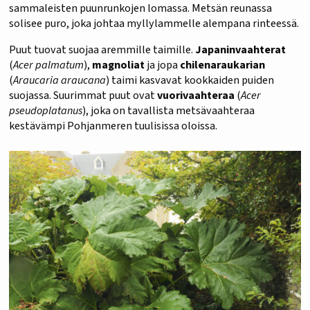
sammaleisten puunrunkojen lomassa. Metsän reunassa
solisee puro, joka johtaa myllylammelle alempana rinteessä.
Puut tuovat suojaa aremmille taimille.
Japaninvaahterat
(
Acer palmatum
),
magnoliat
ja jopa
chilenaraukarian
(
Araucaria araucana
) taimi kasvavat kookkaiden puiden
suojassa. Suurimmat puut ovat
vuorivaahteraa
(
Acer
pseudoplatanus
), joka on tavallista metsävaahteraa
kestävämpi Pohjanmeren tuulisissa oloissa.