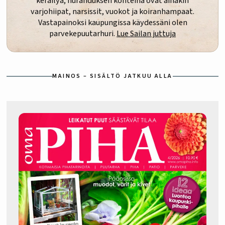
keräilyä; hurahduksen kohteina ovat ainakin
varjohiipat, narsissit, vuokot ja koiranhampaat.
Vastapainoksi kaupungissa käydessäni olen
parvekepuutarhuri.
Lue Sailan juttuja
MAINOS – SISÄLTÖ JATKUU ALLA