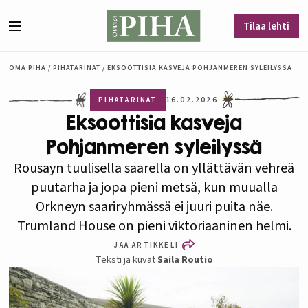
Siirry sisältöön
Tilaa lehti
Valikko
OMA PIHA
/
PIHATARINAT
/
EKSOOTTISIA KASVEJA POHJANMEREN SYLEILYSSÄ
PIHATARINAT
16.02.2026
Eksoottisia kasveja
Pohjanmeren syleilyssä
Rousayn tuulisella saarella on yllättävän vehreä
puutarha ja jopa pieni metsä, kun muualla
Orkneyn saariryhmässä ei juuri puita näe.
Trumland House on pieni viktoriaaninen helmi.
JAA ARTIKKELI
Teksti ja kuvat
Saila Routio