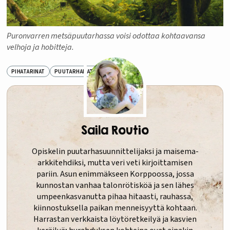
Puronvarren metsäpuutarhassa voisi odottaa kohtaavansa
velhoja ja hobitteja.
PIHATARINAT
PUUTARHAMATKA
Saila Routio
Opiskelin puutarhasuunnittelijaksi ja maisema-
arkkitehdiksi, mutta veri veti kirjoittamisen
pariin. Asun enimmäkseen Korppoossa, jossa
kunnostan vanhaa talonrötisköä ja sen lähes
umpeenkasvanutta pihaa hitaasti, rauhassa,
kiinnostuksella paikan menneisyyttä kohtaan.
Harrastan verkkaista löytöretkeilyä ja kasvien