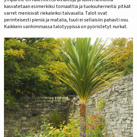
kasvatetaan esimerkiksi tomaattia ja tuoksuherneitä: pitkät
varret menisivät riekaleiksi taivasalla. Talot ovat
perinteisesti pieniä ja matalia, tuuli ei sellaisiin pahasti osu.
Kaikkein vanhimmassa talotyypissä on pyöristetyt nurkat.