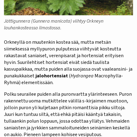
Jättigunnera (Gunnera manicata) viihtyy Orkneyn
lauhankosteassa ilmastossa.
Orkneyllä on muutenkin kostea sää, mutta metsän
siimeksessä myllypuron pulputessa viihtyvät kosteutta
rakastavat saniaiset, verenpisarat ja hortensiat erityisen
hyvin. Suurilehtiset hortensiat eivät siedä tuulista
kasvupaikkaa, mutta puiden alla suojassa ovat vaaleansini- ja
punakukkaiset
jalohortensiat
(
Hydrangea
Macrophylla-
Ryhmä) elementissään.
Polku seurailee puiden alla puronvartta ylärinteeseen. Puron
rakennettu uoma mutkittelee välillä s-kirjaimen muotoon,
jolloin puron yli kuljetaan pitkin romanttisia pikku siltoja.
Juuri kun tuntuu siltä, että ehkä pitäisi kääntyä takaisin,
tullaankin polun loppuun, jossa odottaa yllätys. Vehmaiden
saniaisten ja jyrkkien sammaloituneiden seinämien keskellä
on aukio. Pieneen lampeen kohisee vesiputous.