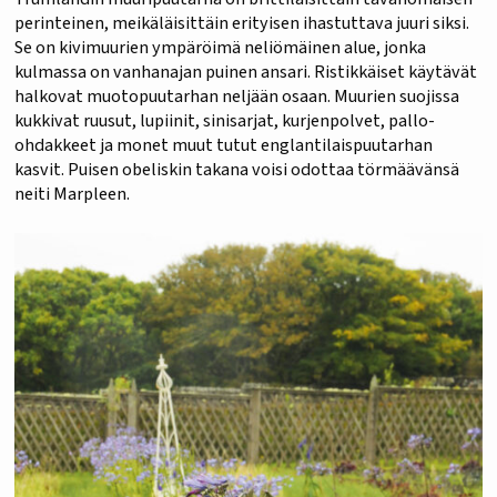
perinteinen, meikäläisittäin erityisen ihastuttava juuri siksi.
Se on kivimuurien ympäröimä neliömäinen alue, jonka
kulmassa on vanhanajan puinen ansari. Ristikkäiset käytävät
halkovat muotopuutarhan neljään osaan. Muurien suojissa
kukkivat ruusut, lupiinit, sinisarjat, kurjenpolvet, pallo-
ohdakkeet ja monet muut tutut englantilaispuutarhan
kasvit. Puisen obeliskin takana voisi odottaa törmäävänsä
neiti Marpleen.