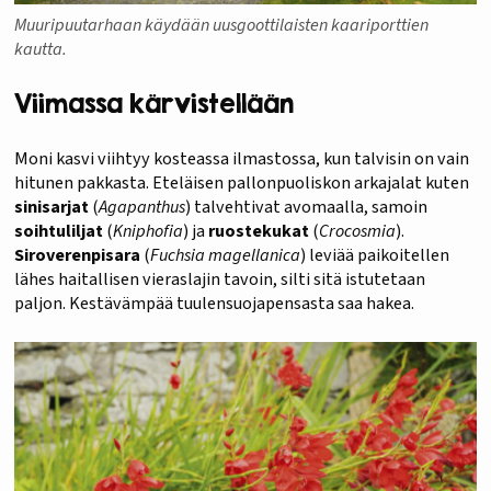
Muuripuutarhaan käydään uusgoottilaisten kaariporttien
kautta.
Viimassa kärvistellään
Moni kasvi viihtyy kosteassa ilmastossa, kun talvisin on vain
hitunen pakkasta. Eteläisen pallonpuoliskon arkajalat kuten
sinisarjat
(
Agapanthus
) talvehtivat avomaalla, samoin
soihtuliljat
(
Kniphofia
) ja
ruostekukat
(
Crocosmia
).
Siroverenpisara
(
Fuchsia magellanica
) leviää paikoitellen
lähes haitallisen vieraslajin tavoin, silti sitä istutetaan
paljon. Kestävämpää tuulensuojapensasta saa hakea.