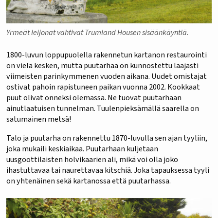
Yrmeät leijonat vahtivat Trumland Housen sisäänkäyntiä.
1800-luvun loppupuolella rakennetun kartanon restaurointi
on vielä kesken, mutta puutarhaa on kunnostettu laajasti
viimeisten parinkymmenen vuoden aikana. Uudet omistajat
ostivat pahoin rapistuneen paikan vuonna 2002. Kookkaat
puut olivat onneksi olemassa. Ne tuovat puutarhaan
ainutlaatuisen tunnelman. Tuulenpieksämällä saarella on
satumainen metsä!
Talo ja puutarha on rakennettu 1870-luvulla sen ajan tyyliin,
joka mukaili keskiaikaa. Puutarhaan kuljetaan
uusgoottilaisten holvikaarien ali, mikä voi olla joko
ihastuttavaa tai naurettavaa kitschiä. Joka tapauksessa tyyli
on yhtenäinen sekä kartanossa että puutarhassa.