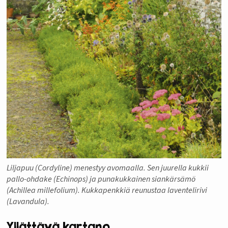
Liljapuu (Cordyline) menestyy avomaalla. Sen juurella kukkii
pallo-ohdake (Echinops) ja punakukkainen siankärsämö
(Achillea millefolium). Kukkapenkkiä reunustaa laventelirivi
(Lavandula).
Yllättävä kartano