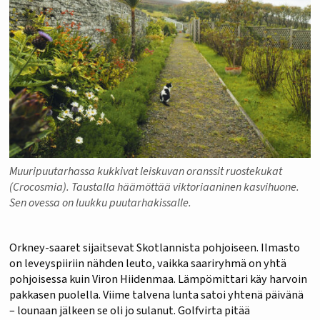
Muuripuutarhassa kukkivat leiskuvan oranssit ruostekukat
(Crocosmia). Taustalla häämöttää viktoriaaninen kasvihuone.
Sen ovessa on luukku puutarhakissalle.
Orkney-saaret sijaitsevat Skotlannista pohjoiseen. Ilmasto
on leveyspiiriin nähden leuto, vaikka saariryhmä on yhtä
pohjoisessa kuin Viron Hiidenmaa. Lämpömittari käy harvoin
pakkasen puolella. Viime talvena lunta satoi yhtenä päivänä
– lounaan jälkeen se oli jo sulanut. Golfvirta pitää