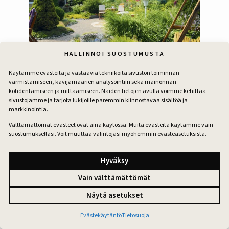
HALLINNOI SUOSTUMUSTA
Käytämme evästeitä ja vastaavia tekniikoita sivuston toiminnan
varmistamiseen, kävijämäärien analysointiin sekä mainonnan
Hyvällä maulla ja taitavilla käsillä
kohdentamiseen ja mittaamiseen. Näiden tietojen avulla voimme kehittää
sivustojamme ja tarjota lukijoille paremmin kiinnostavaa sisältöä ja
Omakotialueen pienehköstä pihasta on muodostunut
markkinointia.
suojaisa ja monipuolinen keidas, jossa vesi solisee,
Välttämättömät evästeet ovat aina käytössä. Muita evästeitä käytämme vain
sukupolvien lapset leikkivät ja ystäviltä saadut kasvit
suostumuksellasi. Voit muuttaa valintojasi myöhemmin evästeasetuksista.
kukoistavat.
PIHATARINAT
Hyväksy
Vain välttämättömät
Näytä asetukset
Evästekäytäntö
Tietosuoja