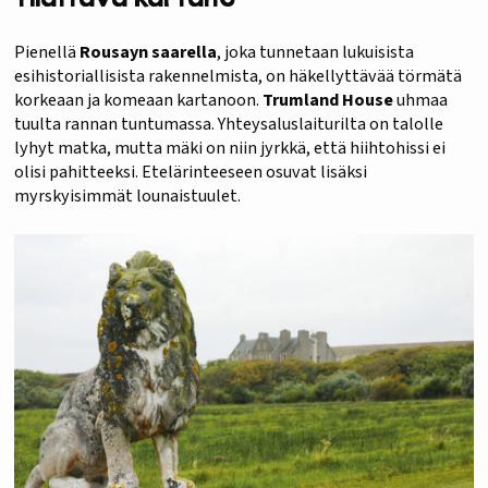
Pienellä
Rousayn
saarella
, joka tunnetaan lukuisista
esihistoriallisista rakennelmista, on häkellyttävää törmätä
korkeaan ja komeaan kartanoon.
Trumland House
uhmaa
tuulta rannan tuntumassa. Yhteysaluslaiturilta on talolle
lyhyt matka, mutta mäki on niin jyrkkä, että hiihtohissi ei
olisi pahitteeksi. Etelärinteeseen osuvat lisäksi
myrskyisimmät lounaistuulet.