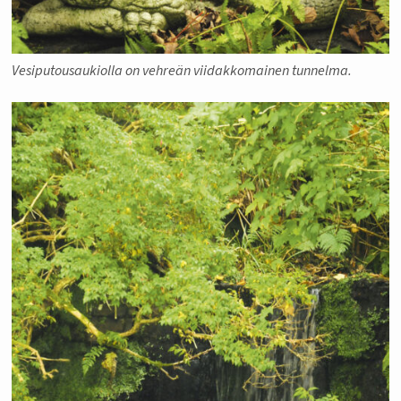
Vesiputousaukiolla on vehreän viidakkomainen tunnelma.