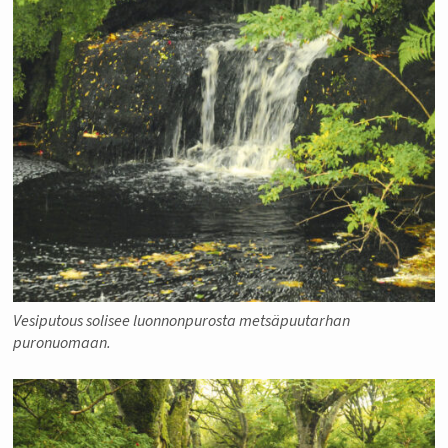
Vesiputous solisee luonnonpurosta metsäpuutarhan
puronuomaan.