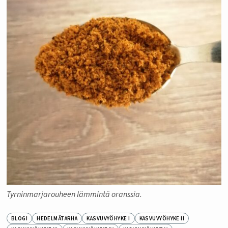
Tyrninmarjarouheen lämmintä oranssia.
BLOGI
HEDELMÄTARHA
KASVUVYÖHYKE I
KASVUVYÖHYKE II