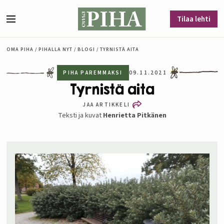
Siirry sisältöön
Tilaa lehti
Valikko
OMA PIHA
/
PIHALLA NYT
/
BLOGI
/
TYRNISTÄ AITA
PIHA PAREMMAKSI
09.11.2021
Tyrnistä aita
JAA ARTIKKELI
Teksti ja kuvat
Henrietta Pitkänen