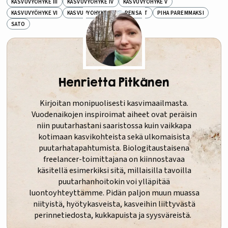
KASVUVYÖHYKE III
KASVUVYÖHYKE IV
KASVUVYÖHYKE V
KASVUVYÖHYKE VI
KASVUVYÖHYKE VII
PENSAAT
PIHA PAREMMAKSI
SATO
Henrietta Pitkänen
Kirjoitan monipuolisesti kasvimaailmasta.
Vuodenaikojen inspiroimat aiheet ovat peräisin
niin puutarhastani saaristossa kuin vaikkapa
kotimaan kasvikohteista sekä ulkomaisista
puutarhatapahtumista. Biologitaustaisena
freelancer-toimittajana on kiinnostavaa
käsitellä esimerkiksi sitä, millaisilla tavoilla
puutarhanhoitokin voi ylläpitää
luontoyhteyttämme. Pidän paljon muun muassa
niityistä, hyötykasveista, kasveihin liittyvästä
perinnetiedosta, kukkapuista ja syysväreistä.