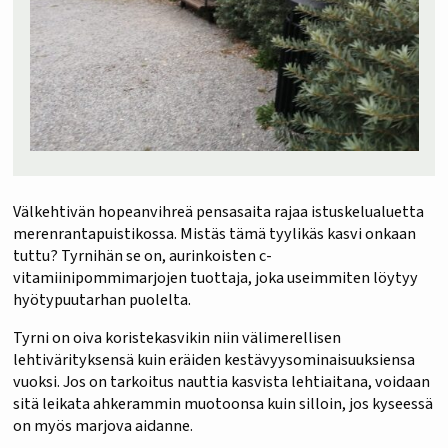
Välkehtivän hopeanvihreä pensasaita rajaa istuskelualuetta
merenrantapuistikossa. Mistäs tämä tyylikäs kasvi onkaan
tuttu? Tyrnihän se on, aurinkoisten c-
vitamiinipommimarjojen tuottaja, joka useimmiten löytyy
hyötypuutarhan puolelta.
Tyrni on oiva koristekasvikin niin välimerellisen
lehtivärityksensä kuin eräiden kestävyysominaisuuksiensa
vuoksi. Jos on tarkoitus nauttia kasvista lehtiaitana, voidaan
sitä leikata ahkerammin muotoonsa kuin silloin, jos kyseessä
on myös marjova aidanne.