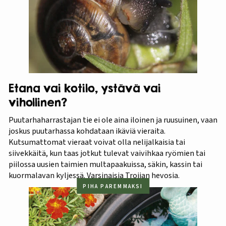
Etana vai kotilo, ystävä vai
vihollinen?
Puutarhaharrastajan tie ei ole aina iloinen ja ruusuinen, vaan
joskus puutarhassa kohdataan ikäviä vieraita.
Kutsumattomat vieraat voivat olla nelijalkaisia tai
siivekkäitä, kun taas jotkut tulevat vaivihkaa ryömien tai
piilossa uusien taimien multapaakuissa, säkin, kassin tai
kuormalavan kyljessä. Varsinaisia Troijan hevosia.
PIHA PAREMMAKSI