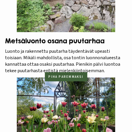
Metsäluonto osana puutarhaa
Luonto ja rakennettu puutarha täydentävät upeasti
toisiaan. Mikäli mahdollista, osa tontin luonnonalueesta
kannattaa ottaa osaksi puutarhaa. Pienikin pälvi luontoa
tekee puutarhasta entistä mielenkiintoisemman.
PIHA PAREMMAKSI