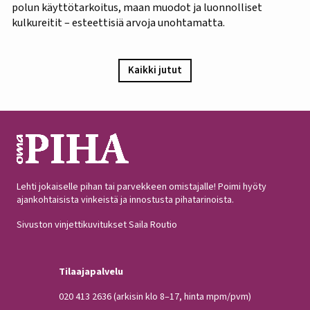
polun käyttötarkoitus, maan muodot ja luonnolliset
kulkureitit – esteettisiä arvoja unohtamatta.
Kaikki jutut
Lehti jokaiselle pihan tai parvekkeen omistajalle! Poimi hyöty
ajankohtaisista vinkeistä ja innostusta pihatarinoista.
Sivuston vinjettikuvitukset Saila Routio
Tilaajapalvelu
020 413 2636
(arkisin klo 8–17, hinta mpm/pvm)