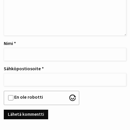
Nimi
*
Sähköpostiosoite
*
En ole robotti