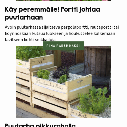
Käy peremmälle! Portti johtaa
puutarhaan
Avoin puutarhassa sijaitseva pergolaportti, rautaportti tai
köynnöskaari kutsuu luokseen ja houkuttelee kulkemaan
lävitseen kohti seikkailuja.
PIHA PAREMMAKSI
Puutarha pikkurahalla