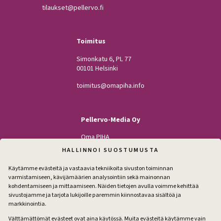
tilaukset@pellervo.fi
Toimitus
Simonkatu 6, PL 77
00101 Helsinki
toimitus@omapiha.info
Pellervo-Media Oy
Oma PIHA
Kodin Pellervo
HALLINNOI SUOSTUMUSTA
Maatilan Pellervo
Käytämme evästeitä ja vastaavia tekniikoita sivuston toiminnan
varmistamiseen, kävijämäärien analysointiin sekä mainonnan
kohdentamiseen ja mittaamiseen. Näiden tietojen avulla voimme kehittää
sivustojamme ja tarjota lukijoille paremmin kiinnostavaa sisältöä ja
Seuraa
markkinointia.
Facebook
Instagram
Välttämättömät evästeet ovat aina käytössä. Muita evästeitä käytämme vain