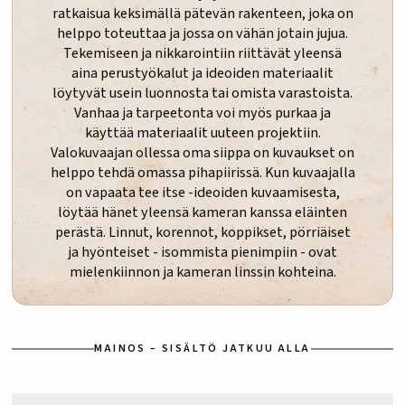
ratkaisua keksimällä pätevän rakenteen, joka on
helppo toteuttaa ja jossa on vähän jotain jujua.
Tekemiseen ja nikkarointiin riittävät yleensä
aina perustyökalut ja ideoiden materiaalit
löytyvät usein luonnosta tai omista varastoista.
Vanhaa ja tarpeetonta voi myös purkaa ja
käyttää materiaalit uuteen projektiin.
Valokuvaajan ollessa oma siippa on kuvaukset on
helppo tehdä omassa pihapiirissä. Kun kuvaajalla
on vapaata tee itse -ideoiden kuvaamisesta,
löytää hänet yleensä kameran kanssa eläinten
perästä. Linnut, korennot, koppikset, pörriäiset
ja hyönteiset - isommista pienimpiin - ovat
mielenkiinnon ja kameran linssin kohteina.
MAINOS – SISÄLTÖ JATKUU ALLA