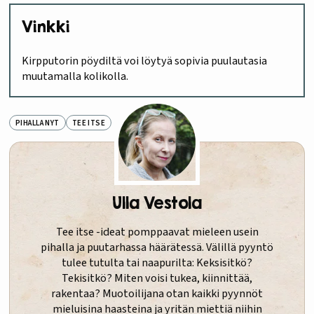
Vinkki
Kirpputorin pöydiltä voi löytyä sopivia puulautasia
muutamalla kolikolla.
PIHALLA NYT
TEE ITSE
Ulla Vestola
Tee itse -ideat pomppaavat mieleen usein
pihalla ja puutarhassa häärätessä. Välillä pyyntö
tulee tutulta tai naapurilta: Keksisitkö?
Tekisitkö? Miten voisi tukea, kiinnittää,
rakentaa? Muotoilijana otan kaikki pyynnöt
mieluisina haasteina ja yritän miettiä niihin