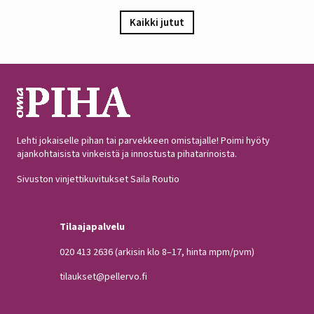
Kaikki jutut
Lehti jokaiselle pihan tai parvekkeen omistajalle! Poimi hyöty
ajankohtaisista vinkeistä ja innostusta pihatarinoista.
Sivuston vinjettikuvitukset Saila Routio
Tilaajapalvelu
020 413 2636
(arkisin klo 8–17, hinta mpm/pvm)
tilaukset@pellervo.fi