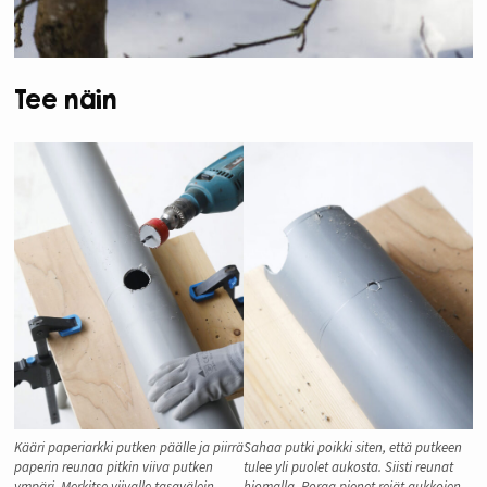
Tee näin
Kääri paperiarkki putken päälle ja piirrä
Sahaa putki poikki siten, että putkeen
paperin reunaa pitkin viiva putken
tulee yli puolet aukosta. Siisti reunat
ympäri. Merkitse viivalle tasavälein
hiomalla. Poraa pienet reiät aukkojen