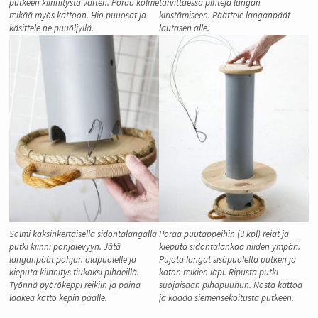
putkeen kiinnitystä varten. Poraa kolme
tarvittaessa pihtejä langan
reikää myös kattoon. Hio puuosat ja
kiristämiseen. Päättele langanpäät
käsittele ne puuöljyllä.
lautasen alle.
Solmi kaksinkertaisella sidontalangalla
Poraa puutappeihin (3 kpl) reiät ja
putki kiinni pohjalevyyn. Jätä
kieputa sidontalankaa niiden ympäri.
langanpäät pohjan alapuolelle ja
Pujota langat sisäpuolelta putken ja
kieputa kiinnitys tiukaksi pihdeillä.
katon reikien läpi. Ripusta putki
Työnnä pyörökeppi reikiin ja paina
suojaisaan pihapuuhun. Nosta kattoa
laakea katto kepin päälle.
ja kaada siemensekoitusta putkeen.