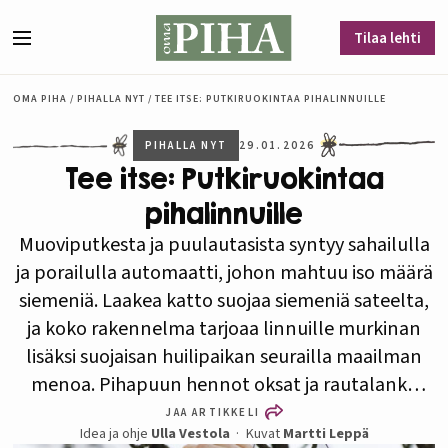
Siirry sisältöön
Tilaa lehti
Valikko
OMA PIHA
/
PIHALLA NYT
/
TEE ITSE: PUTKIRUOKINTAA PIHALINNUILLE
PIHALLA NYT
29.01.2026
Tee itse: Putkiruokintaa
pihalinnuille
Muoviputkesta ja puulautasista syntyy sahailulla
ja porailulla automaatti, johon mahtuu iso määrä
siemeniä. Laakea katto suojaa siemeniä sateelta,
ja koko rakennelma tarjoaa linnuille murkinan
lisäksi suojaisan huilipaikan seurailla maailman
menoa. Pihapuun hennot oksat ja rautalanka
ripustusnaruna näyttävät olevan voittamaton
JAA ARTIKKELI
Idea ja ohje
Ulla Vestola
Kuvat
Martti Leppä
este jopa pikkuoraville.