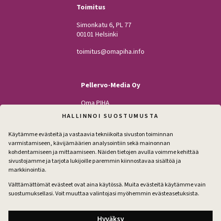
Toimitus
Simonkatu 6, PL 77
00101 Helsinki
toimitus@omapiha.info
Pellervo-Media Oy
Oma PIHA
Kodin Pellervo
HALLINNOI SUOSTUMUSTA
Maatilan Pellervo
Käytämme evästeitä ja vastaavia tekniikoita sivuston toiminnan
varmistamiseen, kävijämäärien analysointiin sekä mainonnan
kohdentamiseen ja mittaamiseen. Näiden tietojen avulla voimme kehittää
sivustojamme ja tarjota lukijoille paremmin kiinnostavaa sisältöä ja
Seuraa
markkinointia.
Facebook
Instagram
Välttämättömät evästeet ovat aina käytössä. Muita evästeitä käytämme vain
suostumuksellasi. Voit muuttaa valintojasi myöhemmin evästeasetuksista.
Tilaa pihakirje
Hyväksy