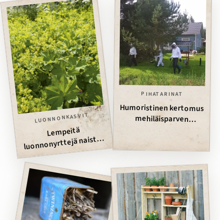
PIHATARINAT
Humoristinen kertomus
LUONNONKASVIT
mehiläisparven
”metsästyksestä”
Lempeitä
luonnonyrttejä naisten
terveydeksi