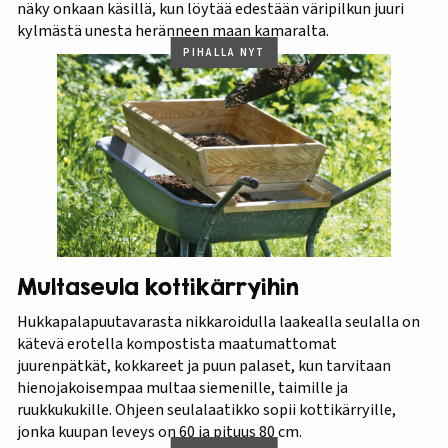
näky onkaan käsillä, kun löytää edestään väripilkun juuri
kylmästä unesta heränneen maan kamaralta.
PIHALLA NYT
Multaseula kottikärryihin
Hukkapalapuutavarasta nikkaroidulla laakealla seulalla on
kätevä erotella kompostista maatumattomat
juurenpätkät, kokkareet ja puun palaset, kun tarvitaan
hienojakoisempaa multaa siemenille, taimille ja
ruukkukukille. Ohjeen seulalaatikko sopii kottikärryille,
jonka kuupan leveys on 60 ja pituus 80 cm.