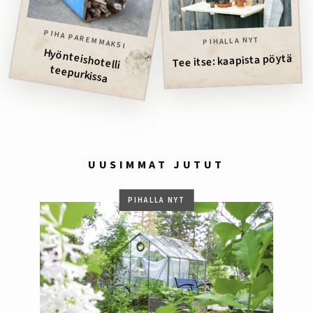
PIHA PAREMMAKSI
PIHALLA NYT
Hyönteishotelli
Tee itse: kaapista pöytä
teepurkissa
UUSIMMAT JUTUT
PIHALLA NYT