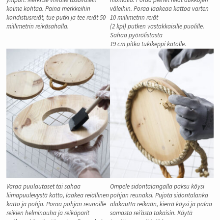
kolme kohtaa. Paina merkkeihin
väleihin. Poraa laakeaa kattoa varten
kohdistusreiät, tue putki ja tee reiät 50
10 millimetrin reiät
millimetrin reikäsahalla.
(2 kpl) putken vastakkaisille puolille.
Sahaa pyörölistasta
19 cm pitkä tukikeppi katolle.
Varaa puulautaset tai sahaa
Ompele sidontalangalla paksu köysi
liimapuulevystä katto, laakea reiällinen
pohjan reunaksi. Pujota sidontalanka
katto ja pohja. Poraa pohjan reunoille
alakautta reikään, kierrä köysi ja palaa
reikien helminauha ja reikäparit
samasta rei’ästa takaisin. Käytä