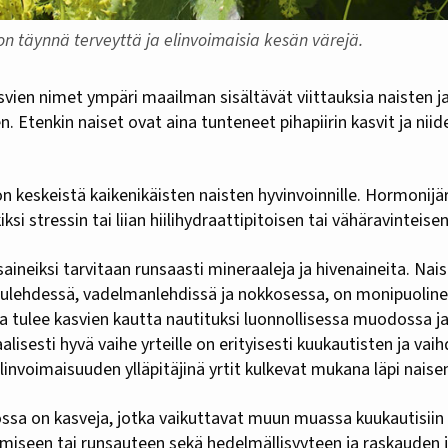
n täynnä terveyttä ja elinvoimaisia kesän värejä.
n. Etenkin naiset ovat aina tunteneet pihapiirin kasvit ja ni
 keskeistä kaikenikäisten naisten hyvinvoinnille. Hormonijä
i stressin tai liian hiilihydraattipitoisen tai vähäravinteise
neiksi tarvitaan runsaasti mineraaleja ja hivenaineita. Nai
mulehdessä, vadelmanlehdissä ja nokkosessa, on monipuolinen
ka tulee kasvien kautta nautituksi luonnollisessa muodossa j
isesti hyvä vaihe yrteille on erityisesti kuukautisten ja vai
linvoimaisuuden ylläpitäjinä yrtit kulkevat mukana läpi naise
ssa on kasveja, jotka vaikuttavat muun muassa kuukautisiin lii
miseen tai runsauteen sekä hedelmällisyyteen ja raskauden j