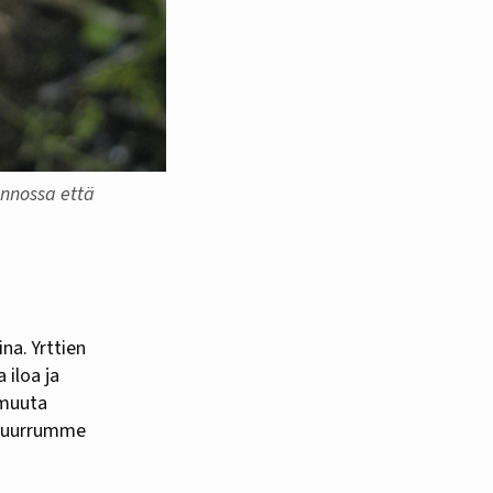
onnossa että
na. Yrttien
 iloa ja
 muuta
a juurrumme