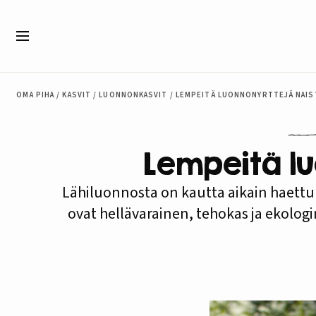
Siirry sisältöön
Valikko
OMA PIHA
/
KASVIT
/
LUONNONKASVIT
/
LEMPEITÄ LUONNONYRTTEJÄ NAIS
Lempeitä lu
Lähiluonnosta on kautta aikain haettu 
ovat hellävarainen, tehokas ja ekologi