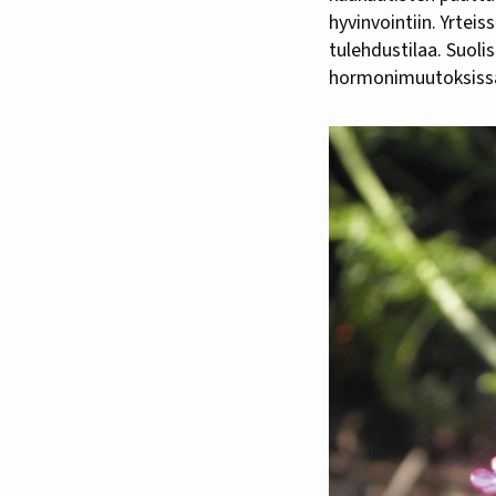
hyvinvointiin. Yrteis
tulehdustilaa. Suolis
hormonimuutoksissa 