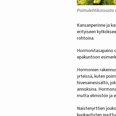
Poimulehtikasvusto o
Kansanperinne ja kasvien nimet ympäri maailman sisältävät viittauksia naisten ja rohtokasvien
erityiseen kytköksee
rohtoina.
Hormonitasapaino on
epäkuntoon esimerkiks
Hormonien rakennusai
yrteissä, kuten poi
hivenainesisältö, jo
annoksina. Hormonaal
mutta elimistön ja e
Naistenyrttien jouko
kuukautisten puuttu