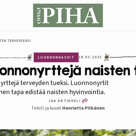
TEN TERVEYDEKSI
18.05.2023
LUONNONKASVIT
onnonyrttejä naisten
yrttejä terveyden tueksi. Luonnonyrtit
nen tapa edistää naisten hyvinvointia.
JAA ARTIKKELI
Teksti ja kuvat
Henrietta Pitkänen