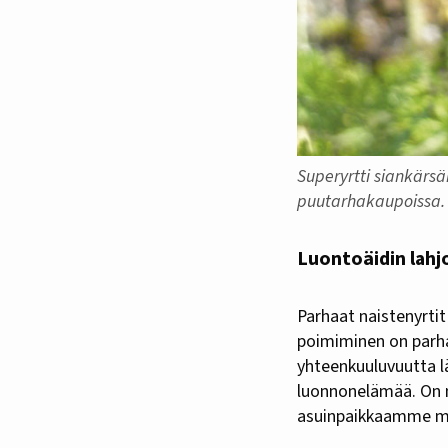
Superyrtti siankärs
puutarhakaupoissa.
Luontoäidin lahj
Parhaat naistenyrtit 
poimiminen on parha
yhteenkuuluvuutta l
luonnonelämää. On m
asuinpaikkaamme ma