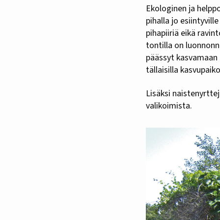
Ekologinen ja helpp
pihalla jo esiintyvil
pihapiiriä eikä ravi
tontilla on luonnonn
päässyt kasvamaan 
tällaisilla kasvupaikoi
Lisäksi naistenyrtte
valikoimista.