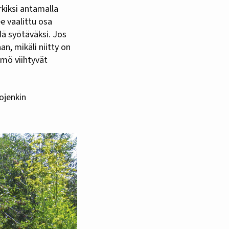
kiksi antamalla
ee vaalittu osa
dä syötäväksi. Jos
an, mikäli niitty on
mö viihtyvät
ojenkin