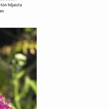
tön hiljaista
ien