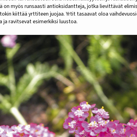
sä on myös runsaasti antioksidantteja, jotka lievittävät elimis
tokin kiittää yrttiteen juojaa. Yrtit tasaavat oloa vaihdevuos
ja ravitsevat esimerkiksi luustoa.