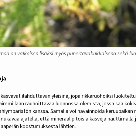
ämöä on valkoisen lisäksi myös punertavakukkaisena sekä lu
oja
kasvavat ilahduttavan yleisinä, jopa rikkaruohoiksi luokiteltui
immillaan rauhoittavaa luonnossa olemista, jossa saa kokea
ähiympäristön kanssa. Samalla voi havainnoida keruupaikan
ukavaa ajatella, että mineraalipitoisia kasveja nauttimall
aperän koostumuksesta lähtien.