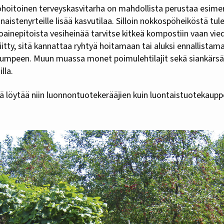
ohoitoinen terveyskasvitarha on mahdollista perustaa esimer
le naistenyrteille lisää kasvutilaa. Silloin nokkospöheiköstä tul
ntoainepitoista vesiheinää tarvitse kitkeä kompostiin vaan vie
iitty, sitä kannattaa ryhtyä hoitamaan tai aluksi ennallistama
umpeen. Muun muassa monet poimulehtilajit sekä siankärsä
lla.
jä löytää niin luonnontuotekerääjien kuin luontaistuotekaupp