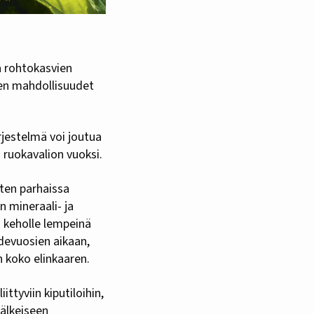
iden mahdollisuudet
rjestelmä voi joutua
n ruokavalion vuoksi.
sten parhaissa
 mineraali- ja
a keholle lempeinä
hdevuosien aikaan,
n koko elinkaaren.
ttyviin kiputiloihin,
älkeiseen