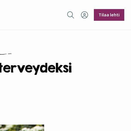
Hae sivustolta
Tilaa lehti
 terveydeksi