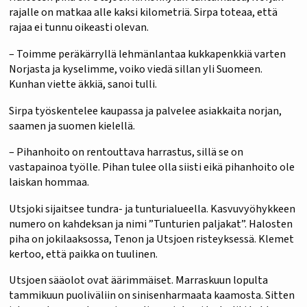
rajalle on matkaa alle kaksi kilometriä. Sirpa toteaa, että
rajaa ei tunnu oikeasti olevan.
– Toimme peräkärryllä lehmänlantaa kukkapenkkiä varten
Norjasta ja kyselimme, voiko viedä sillan yli Suomeen.
Kunhan viette äkkiä, sanoi tulli.
Sirpa työskentelee kaupassa ja palvelee asiakkaita norjan,
saamen ja suomen kielellä.
– Pihanhoito on rentouttava harrastus, sillä se on
vastapainoa työlle. Pihan tulee olla siisti eikä pihanhoito ole
laiskan hommaa.
Utsjoki sijaitsee tundra- ja tunturialueella. Kasvuvyöhykkeen
numero on kahdeksan ja nimi ”Tunturien paljakat”. Halosten
piha on jokilaaksossa, Tenon ja Utsjoen risteyksessä. Klemet
kertoo, että paikka on tuulinen.
Utsjoen sääolot ovat äärimmäiset. Marraskuun lopulta
tammikuun puoliväliin on sinisenharmaata kaamosta. Sitten