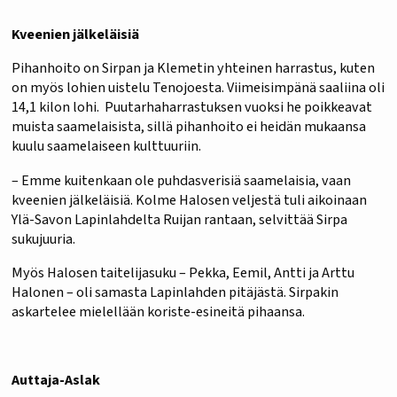
Kveenien jälkeläisiä
Pihanhoito on Sirpan ja Klemetin yhteinen harrastus, kuten
on myös lohien uistelu Tenojoesta. Viimeisimpänä saaliina oli
14,1 kilon lohi. Puutarhaharrastuksen vuoksi he poikkeavat
muista saamelaisista, sillä pihanhoito ei heidän mukaansa
kuulu saamelaiseen kulttuuriin.
– Emme kuitenkaan ole puhdasverisiä saamelaisia, vaan
kveenien jälkeläisiä. Kolme Halosen veljestä tuli aikoinaan
Ylä-Savon Lapinlahdelta Ruijan rantaan, selvittää Sirpa
sukujuuria.
Myös Halosen taitelijasuku – Pekka, Eemil, Antti ja Arttu
Halonen – oli samasta Lapinlahden pitäjästä. Sirpakin
askartelee mielellään koriste-esineitä pihaansa.
Auttaja-Aslak