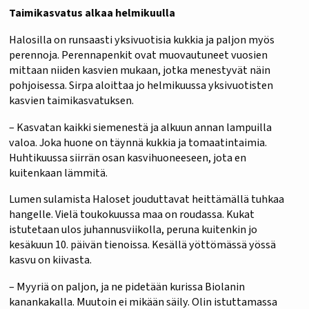
Taimikasvatus alkaa helmikuulla
Halosilla on runsaasti yksivuotisia kukkia ja paljon myös
perennoja. Perennapenkit ovat muovautuneet vuosien
mittaan niiden kasvien mukaan, jotka menestyvät näin
pohjoisessa. Sirpa aloittaa jo helmikuussa yksivuotisten
kasvien taimikasvatuksen.
– Kasvatan kaikki siemenestä ja alkuun annan lampuilla
valoa. Joka huone on täynnä kukkia ja tomaatintaimia.
Huhtikuussa siirrän osan kasvihuoneeseen, jota en
kuitenkaan lämmitä.
Lumen sulamista Haloset jouduttavat heittämällä tuhkaa
hangelle. Vielä toukokuussa maa on roudassa. Kukat
istutetaan ulos juhannusviikolla, peruna kuitenkin jo
kesäkuun 10. päivän tienoissa. Kesällä yöttömässä yössä
kasvu on kiivasta.
– Myyriä on paljon, ja ne pidetään kurissa Biolanin
kanankakalla. Muutoin ei mikään säily. Olin istuttamassa