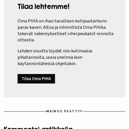
Tilaa lehtemme!
Oma PIHA on ihan tavallisen kotipuutarhurin
paras kaveri. Aitoa ja inhimillistä Oma PIHAa
tekevät näkemykselliset viherpeukalot rennolla
otteella.
Lehden sivuilta löydät niin kotimaisia
pihatarinoita, uusia unelmia kuin
käytännönläheisiä ohjeitakin.
Tilaa Oma PIHA
MAINOS PÄÄTTYY