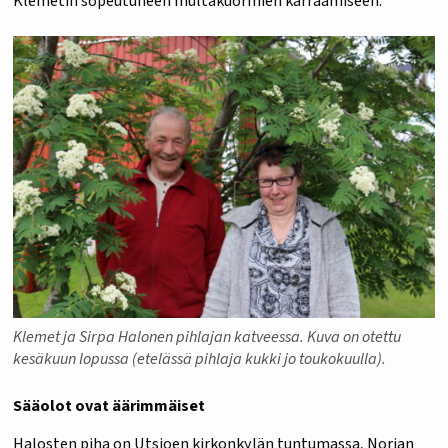
Klemetin sopeutuneen multakuormien kärräämiseen.
Klemet ja Sirpa Halonen pihlajan katveessa. Kuva on otettu
kesäkuun lopussa (etelässä pihlaja kukki jo toukokuulla).
Sääolot ovat äärimmäiset
Halosten piha on Utsjoen kirkonkylän tuntumassa, Norjan