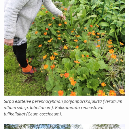
Sirpa esittelee perennaryhmän pohjanpärskäjuurta (Veratrum
album subsp. lobelianum). Kukkamaata reunustavat
tulikellukat (Geum coccineum).