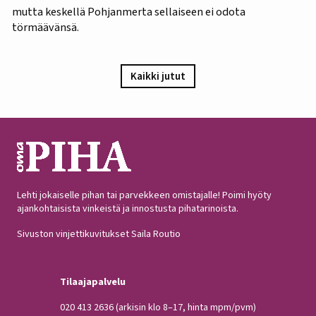
mutta keskellä Pohjanmerta sellaiseen ei odota
törmäävänsä.
Kaikki jutut
Lehti jokaiselle pihan tai parvekkeen omistajalle! Poimi hyöty
ajankohtaisista vinkeistä ja innostusta pihatarinoista.
Sivuston vinjettikuvitukset Saila Routio
Tilaajapalvelu
020 413 2636
(arkisin klo 8–17, hinta mpm/pvm)