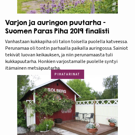
Varjon ja auringon puutarha –
Suomen Paras Piha 2019 finalisti
Vanhastaan kukkapiha oli talon toisella puolella katveessa.
Perunamaa oli tontin parhaalla paikalla auringossa. Sainiot
tekivät luovan keikauksen, ja niin perunamaasta tuli
kukkapuutarha. Honkien varjostamalle puolelle syntyi
itämainen metsäpuutarha.
PIHATARINAT