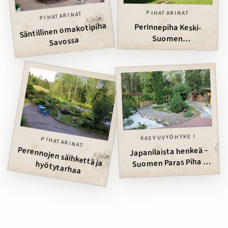
PIHATARINAT
PIHATARINAT
Säntillinen omakotipiha
Perinnepiha Keski-
Suomen
Savossa
maalaismiljöössä
KASVUVYÖHYKE I
PIHATARINAT
Japanilaista henkeä –
Suomen Paras Piha -
Perennojen säihkettä ja hyötytarhaa
finalisti 2015