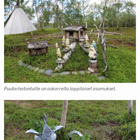
Puutarhatontuille on askarreltu lappilaiset asumukset.