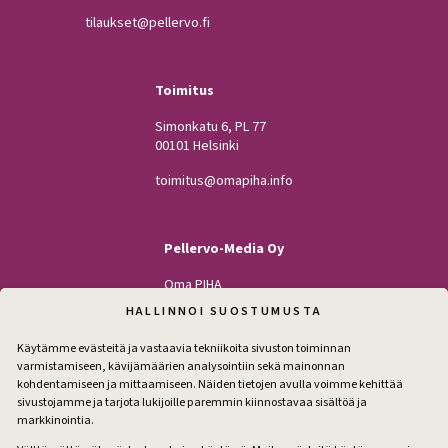
tilaukset@pellervo.fi
Toimitus
Simonkatu 6, PL 77
00101 Helsinki
toimitus@omapiha.info
Pellervo-Media Oy
Oma PIHA
Kodin Pellervo
HALLINNOI SUOSTUMUSTA
Maatilan Pellervo
Käytämme evästeitä ja vastaavia tekniikoita sivuston toiminnan
varmistamiseen, kävijämäärien analysointiin sekä mainonnan
kohdentamiseen ja mittaamiseen. Näiden tietojen avulla voimme kehittää
sivustojamme ja tarjota lukijoille paremmin kiinnostavaa sisältöä ja
Seuraa
markkinointia.