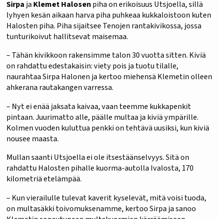
Sirpa
ja
Klemet Halosen
piha on erikoisuus Utsjoella, sillä
lyhyen kesän aikaan harva piha puhkeaa kukkaloistoon kuten
Halosten piha. Piha sijaitsee Tenojen rantakivikossa, jossa
tunturikoivut hallitsevat maisemaa.
– Tähän kivikkoon rakensimme talon 30 vuotta sitten. Kiviä
on rahdattu edestakaisin: viety pois ja tuotu tilalle,
naurahtaa Sirpa Halonen ja kertoo miehensä Klemetin olleen
ahkerana rautakangen varressa.
– Nyt ei enää jaksata kaivaa, vaan teemme kukkapenkit
pintaan. Juurimatto alle, päälle multaa ja kiviä ympärille.
Kolmen vuoden kuluttua penkki on tehtävä uusiksi, kun kiviä
nousee maasta.
Mullan saanti Utsjoella ei ole itsestäänselvyys. Sitä on
rahdattu Halosten pihalle kuorma-autolla Ivalosta, 170
kilometriä etelämpää.
– Kun vierailulle tulevat kaverit kyselevät, mitä voisi tuoda,
on multasäkki toivomuksenamme, kertoo Sirpa ja sanoo