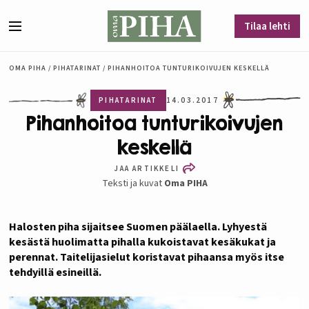
Siirry sisältöön
Tilaa lehti
Valikko
OMA PIHA
/
PIHATARINAT
/
PIHANHOITOA TUNTURIKOIVUJEN KESKELLÄ
PIHATARINAT
14.03.2017
Pihanhoitoa tunturikoivujen
keskellä
JAA ARTIKKELI
Teksti ja kuvat
Oma PIHA
Halosten piha sijaitsee Suomen päälaella. Lyhyestä
kesästä huolimatta pihalla kukoistavat kesäkukat ja
perennat. Taitelijasielut koristavat pihaansa myös itse
tehdyillä esineillä.