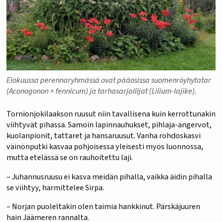
Elokuussa perennaryhmässä ovat pääosissa suomenröyhytatar
(Aconogonon × fennicum) ja tarhasarjaliljat (Lilium-lajike).
Tornionjokilaakson ruusut niin tavallisena kuin kerrottunakin
viihtyvät pihassa. Samoin lapinnauhukset, pihlaja-angervot,
kuolanpionit, tattaret ja hansaruusut. Vanha rohdoskasvi
väinönputki kasvaa pohjoisessa yleisesti myös luonnossa,
mutta etelässä se on rauhoitettu laji.
– Juhannusruusu ei kasva meidän pihalla, vaikka äidin pihalla
se viihtyy, harmittelee Sirpa.
– Norjan puoleltakin olen taimia hankkinut. Pärskäjuuren
hain Jäämeren rannalta.