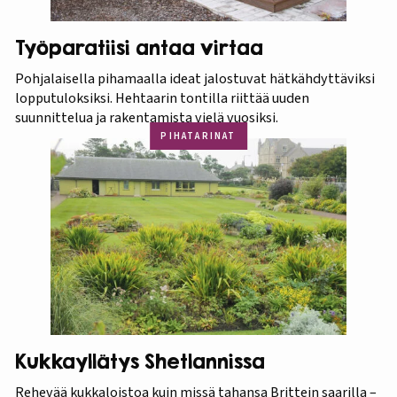
Työparatiisi antaa virtaa
Pohjalaisella pihamaalla ideat jalostuvat hätkähdyttäviksi
lopputuloksiksi. Hehtaarin tontilla riittää uuden
suunnittelua ja rakentamista vielä vuosiksi.
PIHATARINAT
Kukkayllätys Shetlannissa
Rehevää kukkaloistoa kuin missä tahansa Brittein saarilla –