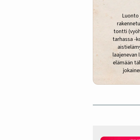
Luonto 
rakennetu
tontti (vyö
tarhassa -k
aistielämy
laajenevan 
elämään täh
jokaine