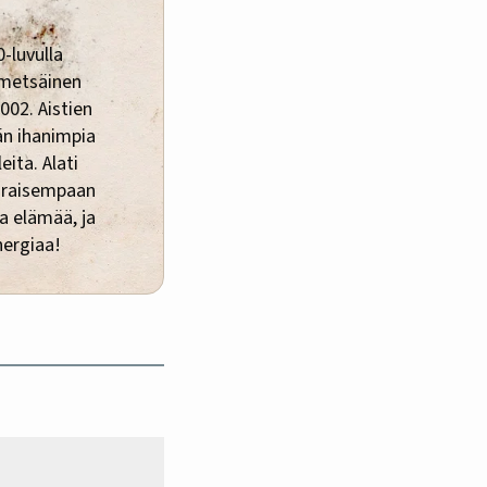
-luvulla
 metsäinen
002. Aistien
än ihanimpia
eita. Alati
araisempaan
a elämää, ja
nergiaa!