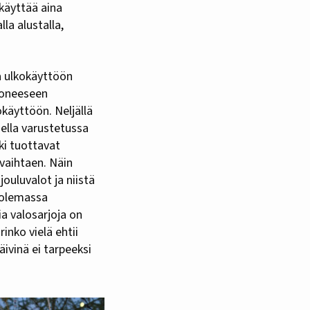
 käyttää aina
la alustalla,
ia ulkokäyttöön
huoneeseen
okäyttöön. Neljällä
mella varustetussa
oki tuottavat
 vaihtaen. Näin
ouluvalot ja niistä
a olemassa
ia valosarjoja on
inko vielä ehtii
ivinä ei tarpeeksi