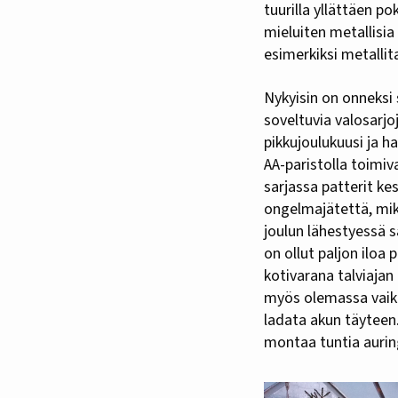
tuurilla yllättäen po
mieluiten metallisia
esimerkiksi metallit
Nykyisin on onneksi s
soveltuvia valosarjo
pikkujoulukuusi ja ha
AA-paristolla toimiv
sarjassa patterit kes
ongelmajätettä, mikä
joulun lähestyessä s
on ollut paljon iloa
kotivarana talviajan
myös olemassa vaikka
ladata akun täyteen
montaa tuntia auring