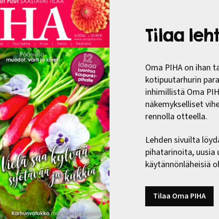
Tilaa le
Oma PIHA on ihan ta
kotipuutarhurin paras
inhimillistä Oma PI
näkemykselliset vih
rennolla otteella.
Lehden sivuilta löyd
pihatarinoita, uusia
käytännönläheisiä oh
Tilaa Oma PIHA