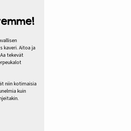
htemme!
vallisen
 kaveri. Aitoa ja
HAa tekevät
erpeukalot
ät niin kotimaisia
 unelmia kuin
jeitakin.