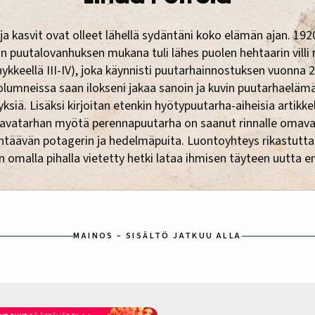
ja kasvit ovat olleet lähellä sydäntäni koko elämän ajan. 1920
n puutalovanhuksen mukana tuli lähes puolen hehtaarin villi
hykkeellä III-IV), joka käynnisti puutarhainnostuksen vuonna 2
olumneissa saan ilokseni jakaa sanoin ja kuvin puutarhaeläm
ksiä. Lisäksi kirjoitan etenkin hyötypuutarha-aiheisia artikkel
lavatarhan myötä perennapuutarha on saanut rinnalle omav
täävän potagerin ja hedelmäpuita. Luontoyhteys rikastutta
n omalla pihalla vietetty hetki lataa ihmisen täyteen uutta e
MAINOS – SISÄLTÖ JATKUU ALLA