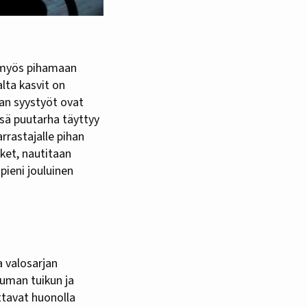
alta kasvit on
han syystyöt ovat
ssä puutarha täyttyy
rrastajalle pihan
ket, nautitaan
pieni jouluinen
a valosarjan
uuman tuikun ja
attavat huonolla