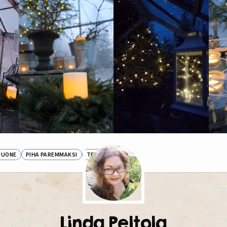
HUONE
PIHA PAREMMAKSI
TEE ITSE
Linda Peltola