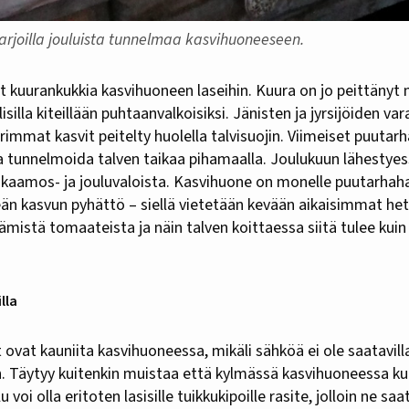
osarjoilla jouluista tunnelmaa kasvihuoneeseen.
lisilla kiteillään puhtaanvalkoisiksi. Jänisten ja jyrsijöiden var
arimmat kasvit peitelty huolella talvisuojin. Viimeiset puutar
ka tunnelmoida talven taikaa pihamaalla. Joulukuun lähestye
a kaamos- ja jouluvaloista. Kasvihuone on monelle puutarhaha
eän kasvun pyhättö – siellä vietetään kevään aikaisimmat het
mistä tomaateista ja näin talven koittaessa siitä tulee kuin 
lla
t ovat kauniita kasvihuoneessa, mikäli sähköä ei ole saatavill
en. Täytyy kuitenkin muistaa että kylmässä kasvihuoneessa k
 voi olla eritoten lasisille tuikkukipoille rasite, jolloin ne sa