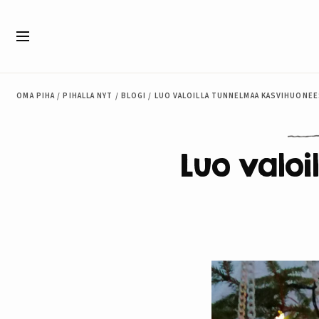
Siirry sisältöön
Valikko
OMA PIHA
/
PIHALLA NYT
/
BLOGI
/
LUO VALOILLA TUNNELMAA KASVIHUONE
Luo valo