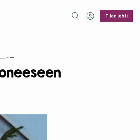
Hae sivustolta
Tilaa lehti
uoneeseen