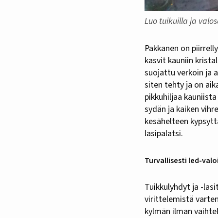
Luo tuikuilla ja val
Pakkanen on piirrellyt kuurankukkia kasvihuoneen laseihin. Kuura on jo peittänyt myös pihamaan
kasvit kauniin kristal
suojattu verkoin ja 
siten tehty ja on ai
pikkuhiljaa kauniist
sydän ja kaiken vihr
kesähelteen kypsyttä
lasipalatsi.
Turvallisesti led-valoi
Tuikkulyhdyt ja -lasi
virittelemistä vart
kylmän ilman vaihtelu