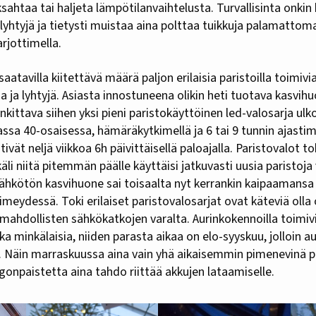
ksahtaa tai haljeta lämpötilanvaihtelusta. Turvallisinta onkin
 lyhtyjä ja tietysti muistaa aina polttaa tuikkuja palamattomal
arjottimella.
aatavilla kiitettävä määrä paljon erilaisia paristoilla toimiv
ja ja lyhtyjä. Asiasta innostuneena olikin heti tuotava kasvi
nkittava siihen yksi pieni paristokäyttöinen led-valosarja ulk
assa 40-osaisessa, hämäräkytkimellä ja 6 tai 9 tunnin ajasti
tivät neljä viikkoa 6h päivittäisellä paloajalla. Paristovalot t
li niitä pitemmän päälle käyttäisi jatkuvasti uusia paristoja
ähkötön kasvihuone sai toisaalta nyt kerrankin kaipaamansa j
 pimeydessä. Toki erilaiset paristovalosarjat ovat käteviä oll
 mahdollisten sähkökatkojen varalta. Aurinkokennoilla toimiv
 minkälaisia, niiden parasta aikaa on elo-syyskuu, jolloin aur
. Näin marraskuussa aina vain yhä aikaisemmin pimenevinä pä
onpaistetta aina tahdo riittää akkujen lataamiselle.