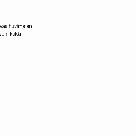
svaa huvimajan
on’ kukkii