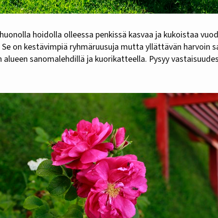
huonolla hoidolla olleessa penkissä kasvaa ja kukoistaa vuo
 Se on kestävimpiä ryhmäruusuja mutta yllättävän harvoin sa
 alueen sanomalehdillä ja kuorikatteella. Pysyy vastaisuude