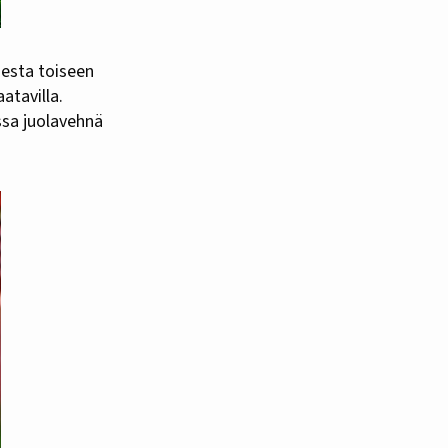
desta toiseen
atavilla.
ssa juolavehnä