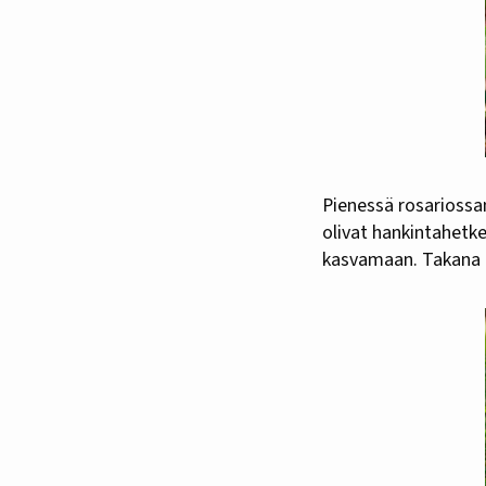
Pienessä rosariossani kukkii heinä-elokuussa tämä ihastuttava teehybridiruusu ’Kronborg’. Nämä
olivat hankintahetk
kasvamaan. Takana on