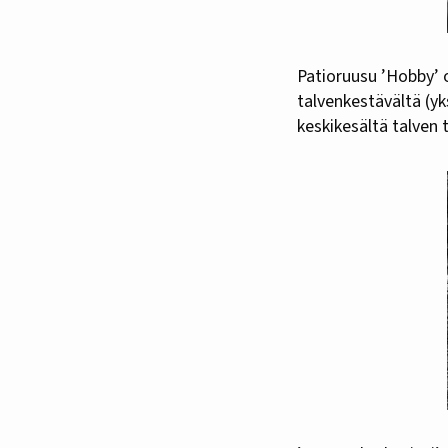
Patioruusu ’Hobby’ o
talvenkestävältä (yks
keskikesältä talven t