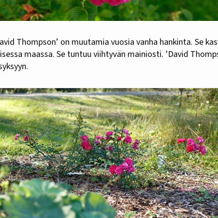
David Thompson’ on muutamia vuosia vanha hankinta. Se ka
aisessa maassa. Se tuntuu viihtyvän mainiosti. ’David Thomps
 syksyyn.