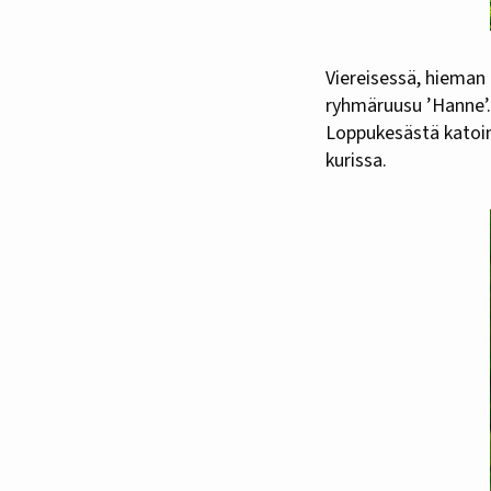
Viereisessä, hieman 
ryhmäruusu ’Hanne’.
Loppukesästä katoin
kurissa.