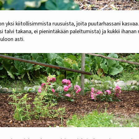
n yksi kiitollisimmista ruusuista, joita puutarhassani kasvaa.
i talvi takana, ei pienintäkään paleltumista) ja kukkii ihanan
uloon asti.