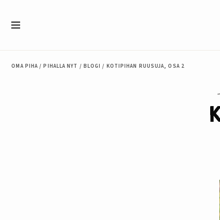
Siirry sisältöön
Valikko
OMA PIHA
/
PIHALLA NYT
/
BLOGI
/
KOTIPIHAN RUUSUJA, OSA 2
K