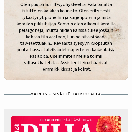
Olen puutarhuri II-vyöhykkeeltä. Pala palalta
istuttelen kaikkea kaunista. Olen erityisesti
tykästynyt pioneihin ja kurjenpolviin ja niitä
keräilen pikkuhiljaa. Samoin olen alkanut keräillä
pelargoneja, mutta niiden kanssa tulee jossain
kohtaa tila vastaan, kun ne pitäisi saada
talvetettuakin... Keväästä syksyyn kuopsutan
puutarhassa, talvikaudet näpertelen kaikenlaisia
käsitöitä. Useimmiten meillä toimii
villasukkatehdas. Assistentteina häärivät
lemmikkikissat ja koirat.
MAINOS – SISÄLTÖ JATKUU ALLA