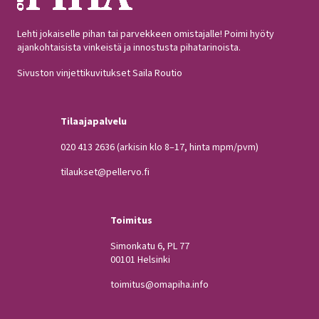
Lehti jokaiselle pihan tai parvekkeen omistajalle! Poimi hyöty
ajankohtaisista vinkeistä ja innostusta pihatarinoista.
Sivuston vinjettikuvitukset Saila Routio
Tilaajapalvelu
020 413 2636
(arkisin klo 8–17, hinta mpm/pvm)
tilaukset@pellervo.fi
Toimitus
Simonkatu 6, PL 77
00101 Helsinki
toimitus@omapiha.info