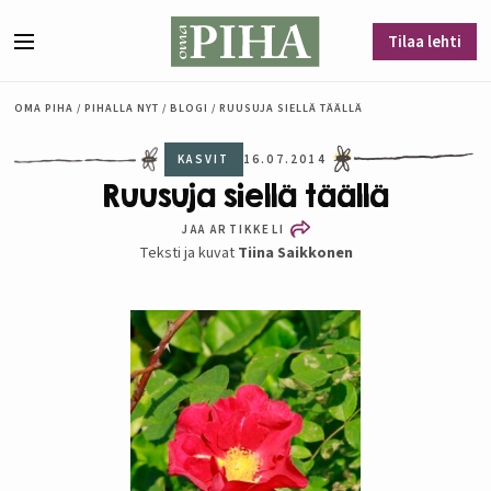
Siirry sisältöön
Tilaa lehti
Valikko
OMA PIHA
/
PIHALLA NYT
/
BLOGI
/
RUUSUJA SIELLÄ TÄÄLLÄ
KASVIT
16.07.2014
Ruusuja siellä täällä
JAA ARTIKKELI
Teksti ja kuvat
Tiina Saikkonen