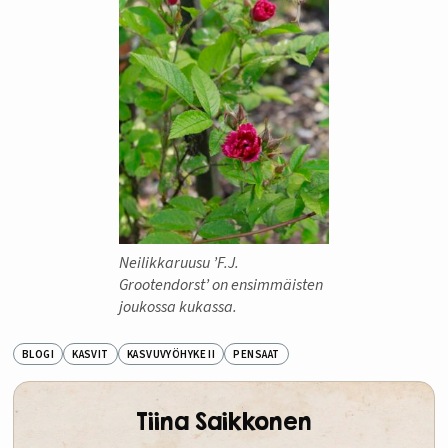
Neilikkaruusu ’F.J.
Grootendorst’ on ensimmäisten
joukossa kukassa.
BLOGI
KASVIT
KASVUVYÖHYKE II
PENSAAT
Tiina Saikkonen