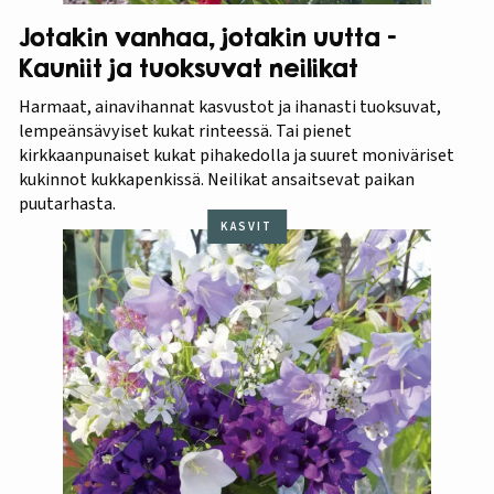
Jotakin vanhaa, jotakin uutta –
Kauniit ja tuoksuvat neilikat
Harmaat, ainavihannat kasvustot ja ihanasti tuoksuvat,
lempeänsävyiset kukat rinteessä. Tai pienet
kirkkaanpunaiset kukat pihakedolla ja suuret moniväriset
kukinnot kukkapenkissä. Neilikat ansaitsevat paikan
puutarhasta.
KASVIT