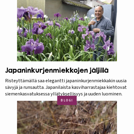
Japaninkurjenmiekkojen jäljillä
Risteyttämällä saa elegantti japaninkurjenmiekkakin uusia
sävyjä ja runsautta. Japanilaista kasviharrastajaa kiehtovat
siemenkasvatuksessa yllätyksellisyys ja uuden luominen.
BLOGI