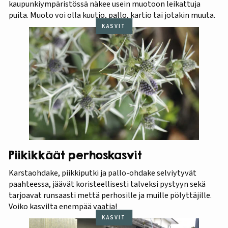
kaupunkiympäristössä näkee usein muotoon leikattuja
puita. Muoto voi olla kuutio, pallo, kartio tai jotakin muuta.
KASVIT
Piikikkäät perhoskasvit
Karstaohdake, piikkiputki ja pallo-ohdake selviytyvät
paahteessa, jäävät koristeellisesti talveksi pystyyn sekä
tarjoavat runsaasti mettä perhosille ja muille pölyttäjille.
Voiko kasvilta enempää vaatia!
KASVIT