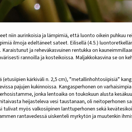
pimiä ilmoja edeltäneet sateet. Eilisellä (4.5.) luontoretkel
n. Karaistunut ja reheväkasvuinen rentukka on kauneimmillaa
envärisesti rannoilla ja kosteikoissa. Maljakkokasvina se on k
 (etusiipien kärkiväli n. 2,5 cm), ”metallinhohtosiipisiä” kan
evissa pajujen kukinnoissa. Kangasperhonen on varhaisimpia
perhosistamme, jonka lentoaika on toukokuun alusta kesäkuun
nitaivasta heijasteleva vesi taustanaan, oli neitoperhonen s
si tulivat myös valkosiipinen lanttuperhonen sekä kevätesik
ammen rantavedessä uiskenteli myrkytön ja muutenkin ihmis