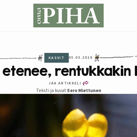
05.05.2016
KASVIT
 etenee, rentukkakin k
JAA ARTIKKELI
Teksti ja kuvat
Eero Miettunen