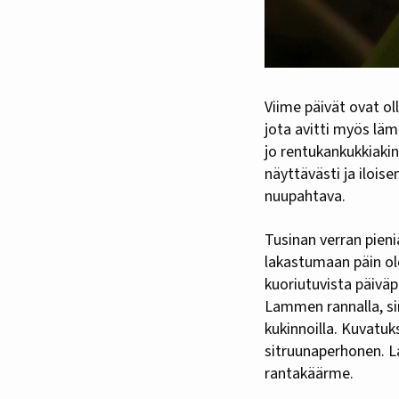
Viime päivät ovat olleet niin aurinkoisia ja lämpimiä, että luonto oikein puhkuu reipasta kasvuvauhtia,
jota avitti myös läm
jo rentukankukkiaki
näyttävästi ja ilois
nuupahtava.
Tusinan verran pieniä
lakastumaan päin ol
kuoriutuvista päivä
Lammen rannalla, si
kukinnoilla. Kuvatuk
sitruunaperhonen. L
rantakäärme.