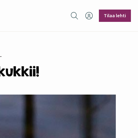
Hae sivustolta
Tilaa lehti
ukkii!