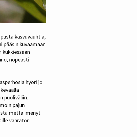
läni pääsin kuvaamaan
n kukkiessaan
ehno, nopeasti
gasperhosia hyöri jo
 keväällä
 puoliväliin.
amoin pajun
oista mettä imenyt
ille vaaraton