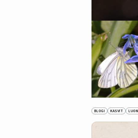
BLOGI
KASVIT
LUON