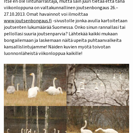
Itse en ole lintuharrastaja, mutta sain juuri tietää että tänä
viikonloppuna on valtakunnallinen joutsenbongaus 26.–
27.10.2013. Omat havainnot voi ilmoittaa
www.joutsenbongaus.fi
-sivustolle jonka avulla kartoitetaan
joutsenten lukumäärää Suomessa. Onko sinun rannallasi tai
pellollasi suuria joutsenparvia? Lähtekää kaikki mukaan
bongailemaan ja laskemaan näitä upeita puhtaanvalkeita
kansallislintujamme! Näiden kuvien myötä toivotan
luonnonläheistä viikonloppua kaikille!