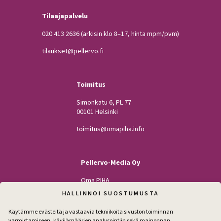
Tilaajapalvelu
020 413 2636
(arkisin klo 8–17, hinta mpm/pvm)
tilaukset@pellervo.fi
Toimitus
Simonkatu 6, PL 77
00101 Helsinki
toimitus@omapiha.info
Pellervo-Media Oy
Oma PIHA
Kodin Pellervo
HALLINNOI SUOSTUMUSTA
Maatilan Pellervo
Käytämme evästeitä ja vastaavia tekniikoita sivuston toiminnan
varmistamiseen, kävijämäärien analysointiin sekä mainonnan