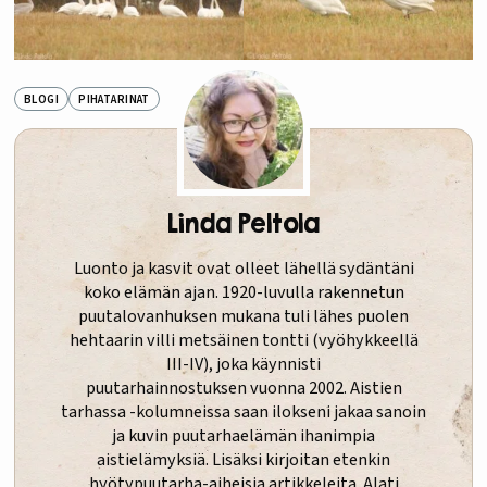
BLOGI
PIHATARINAT
Linda Peltola
Luonto ja kasvit ovat olleet lähellä sydäntäni
koko elämän ajan. 1920-luvulla rakennetun
puutalovanhuksen mukana tuli lähes puolen
hehtaarin villi metsäinen tontti (vyöhykkeellä
III-IV), joka käynnisti
puutarhainnostuksen vuonna 2002. Aistien
tarhassa -kolumneissa saan ilokseni jakaa sanoin
ja kuvin puutarhaelämän ihanimpia
aistielämyksiä. Lisäksi kirjoitan etenkin
hyötypuutarha-aiheisia artikkeleita. Alati