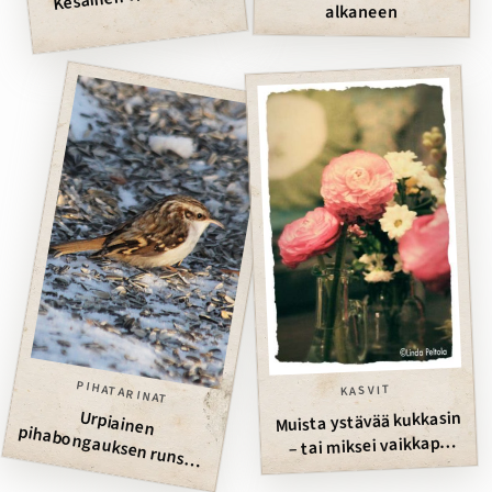
alkaneen
PIHATARINAT
KASVIT
Urpiainen pihabongauksen runsain
Muista ystävää kukkasin
– tai miksei vaikkapa
siemenin!
laji