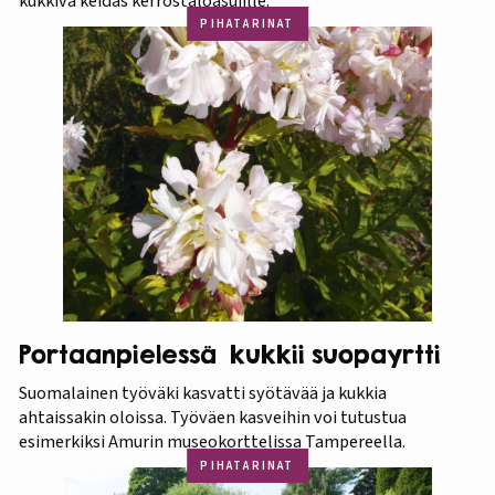
kukkiva keidas kerrostaloasujille.
PIHATARINAT
Portaanpielessä kukkii suopayrtti
Suomalainen työväki kasvatti syötävää ja kukkia
ahtaissakin oloissa. Työväen kasveihin voi tutustua
esimerkiksi Amurin museokorttelissa Tampereella.
PIHATARINAT