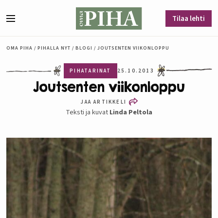
Siirry sisältöön
Tilaa lehti
Valikko
OMA PIHA
/
PIHALLA NYT
/
BLOGI
/
JOUTSENTEN VIIKONLOPPU
PIHATARINAT
25.10.2013
Joutsenten viikonloppu
JAA ARTIKKELI
Teksti ja kuvat
Linda Peltola