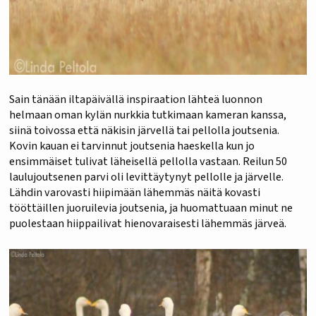
Sain tänään iltapäivällä inspiraation lähteä luonnon
helmaan oman kylän nurkkia tutkimaan kameran kanssa,
siinä toivossa että näkisin järvellä tai pellolla joutsenia.
Kovin kauan ei tarvinnut joutsenia haeskella kun jo
ensimmäiset tulivat läheisellä pellolla vastaan. Reilun 50
laulujoutsenen parvi oli levittäytynyt pellolle ja järvelle.
Lähdin varovasti hiipimään lähemmäs näitä kovasti
tööttäillen juoruilevia joutsenia, ja huomattuaan minut ne
puolestaan hiippailivat hienovaraisesti lähemmäs järveä.