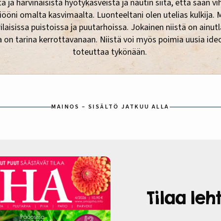
 ja harvinaisista hyötykasveista ja nautin siitä, että saan v
tiööni omalta kasvimaalta. Luonteeltani olen utelias kulkija. 
rilaisissa puistoissa ja puutarhoissa. Jokainen niistä on ainut
a on tarina kerrottavanaan. Niistä voi myös poimia uusia ideo
toteuttaa tykönään.
MAINOS – SISÄLTÖ JATKUU ALLA
Tilaa le