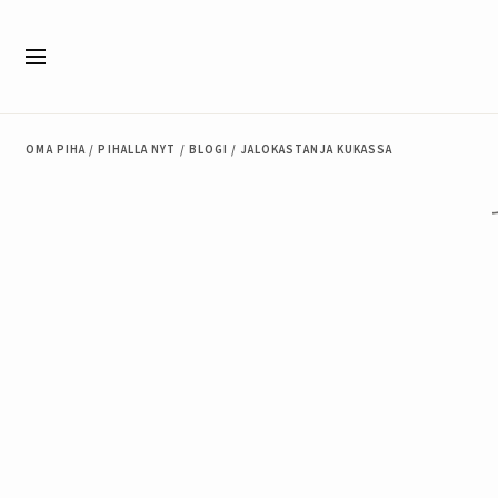
Siirry sisältöön
Valikko
OMA PIHA
/
PIHALLA NYT
/
BLOGI
/
JALOKASTANJA KUKASSA