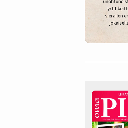
unohtuneista
yrtit keit
vierailen e
jokaisell