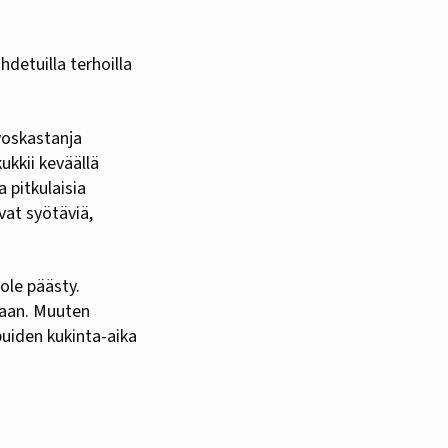
voskastanja
ukkii keväällä
a pitkulaisia
vat syötäviä,
ole päästy.
maan. Muuten
puiden kukinta-aika