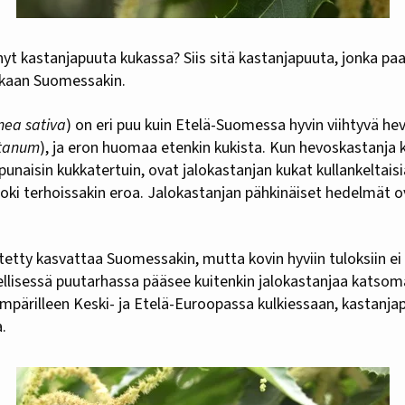
aikaan Suomessakin.
nea sativa
) on eri puu kuin Etelä-Suomessa hyvin viihtyvä he
stanum
), ja eron huomaa etenkin kukista. Kun hevoskastanja k
punaisin kukkatertuin, ovat jalokastanjan kukat kullankeltaisi
oki terhoissakin eroa. Jalokastanjan pähkinäiset hedelmät o
tetty kasvattaa Suomessakin, mutta kovin hyviin tuloksiin ei 
eellisessä puutarhassa pääsee kuitenkin jalokastanjaa katso
mpärilleen Keski- ja Etelä-Euroopassa kulkiessaan, kastanja
.