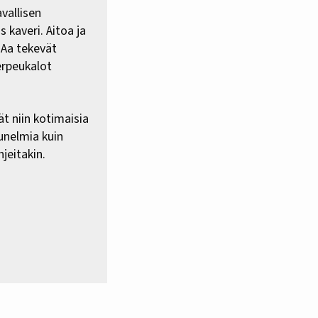
vallisen
 kaveri. Aitoa ja
HAa tekevät
erpeukalot
ät niin kotimaisia
 unelmia kuin
jeitakin.