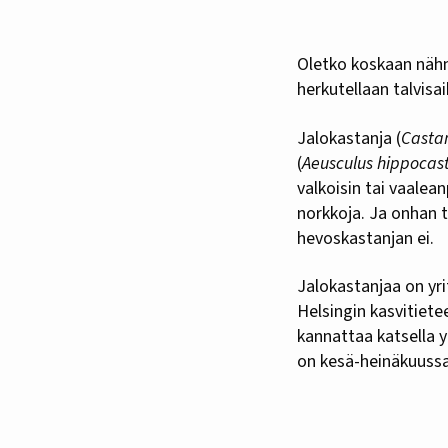
Oletko koskaan nähnyt kastanjapuuta kukassa? Siis sitä kastanjapuuta, jonka paahdetuilla terhoilla
herkutellaan talvis
Jalokastanja (
Casta
(
Aeusculus hippoca
valkoisin tai vaalean
norkkoja. Ja onhan t
hevoskastanjan ei.
Jalokastanjaa on yri
Helsingin kasvitiet
kannattaa katsella y
on kesä-heinäkuussa