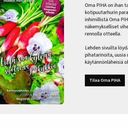
Oma PIHA on ihan ta
kotipuutarhurin paras
inhimillistä Oma PI
näkemykselliset vih
rennolla otteella.
Lehden sivuilta löyd
pihatarinoita, uusia
käytännönläheisiä oh
Tilaa Oma PIHA