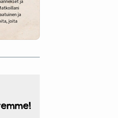
ihannekset ja
Matkoillani
laatuinen ja
ita, joita
htemme!