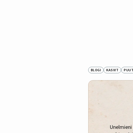
BLOGI
KASVIT
PUU
Unelmieni 