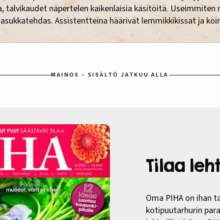
, talvikaudet näpertelen kaikenlaisia käsitöitä. Useimmiten m
llasukkatehdas. Assistentteina häärivät lemmikkikissat ja koir
MAINOS – SISÄLTÖ JATKUU ALLA
Tilaa le
Oma PIHA on ihan ta
kotipuutarhurin paras