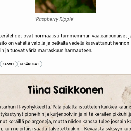
’Raspberry Ripple’
 terälehdet ovat normaalisti tummemman vaaleanpunaiset ja 
silö on vähällä valolla ja pelkällä vedellä kasvattanut hennon
in ja tuovat väriä marraskuun harmauteen.
KASVIT
KESÄKUKAT
Tiina Saikkonen
tarhuri II-vyöhykkeeltä. Pala palalta istuttelen kaikkea kauni
 tykästynyt pioneihin ja kurjenpolviin ja niitä keräilen pikkuhi
nut keräillä pelargoneja, mutta niiden kanssa tulee jossain k
n, kun ne pitäisi saada talvetettuakin... Keväästä syksyyn ku