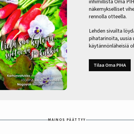
inhimillistä Oma PI
näkemykselliset vih
rennolla otteella.
Lehden sivuilta löyd
pihatarinoita, uusia
käytännönläheisiä oh
Tilaa Oma PIHA
MAINOS PÄÄTTYY