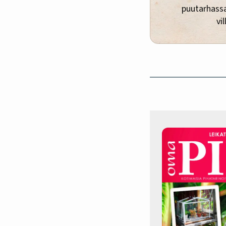
puutarhassa
vi