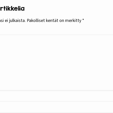
tikkelia
i ei julkaista.
Pakolliset kentät on merkitty
*