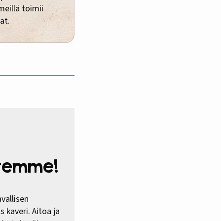
eillä toimii
at.
htemme!
vallisen
 kaveri. Aitoa ja