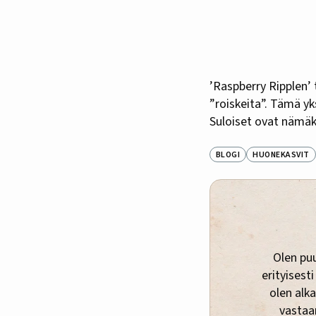
’Raspberry Ripplen’
”roiskeita”. Tämä yk
Suloiset ovat nämäk
BLOGI
HUONEKASVIT
Olen puu
erityisesti
olen alka
vastaa