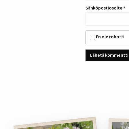
Sähköpostiosoite
*
En ole robotti