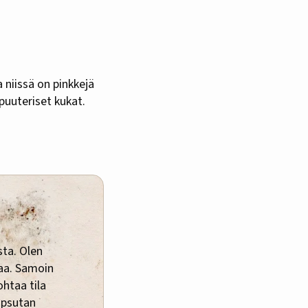
niissä on pinkkejä
 puuteriset kukat.
sta. Olen
ljaa. Samoin
ohtaa tila
opsutan