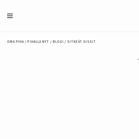
Siirry sisältöön
Valikko
OMA PIHA
/
PIHALLA NYT
/
BLOGI
/
SITKEÄT SISSIT