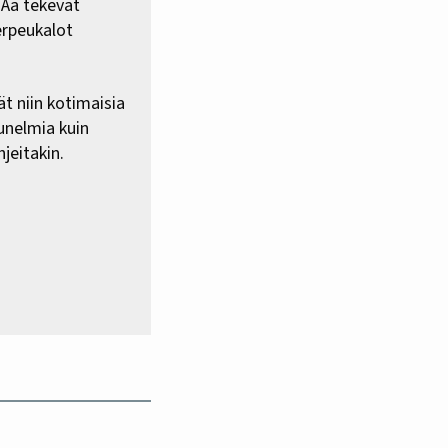
HAa tekevät
erpeukalot
ät niin kotimaisia
 unelmia kuin
jeitakin.