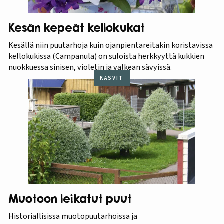
Kesän kepeät kellokukat
Kesällä niin puutarhoja kuin ojanpientareitakin koristavissa
kellokukissa (Campanula) on suloista herkkyyttä kukkien
nuokkuessa sinisen, violetin ja valkean sävyissä.
KASVIT
Muotoon leikatut puut
Historiallisissa muotopuutarhoissa ja