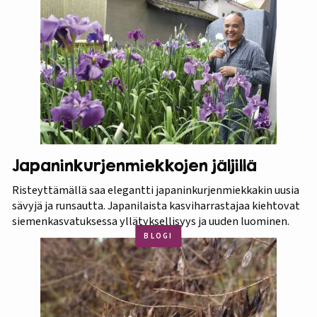
Japaninkurjenmiekkojen jäljillä
Risteyttämällä saa elegantti japaninkurjenmiekkakin uusia
sävyjä ja runsautta. Japanilaista kasviharrastajaa kiehtovat
siemenkasvatuksessa yllätyksellisyys ja uuden luominen.
BLOGI