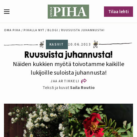
Siirry sisältöön
Tilaa lehti
Valikko
OMA PIHA
/
PIHALLA NYT
/
BLOGI
/
RUUSUISTA JUHANNUSTA!
KASVIT
20.06.2013
Ruusuista juhannusta!
Näiden kukkien myötä toivotamme kaikille
lukijoille suloista juhannusta!
JAA ARTIKKELI
Teksti ja kuvat
Saila Routio