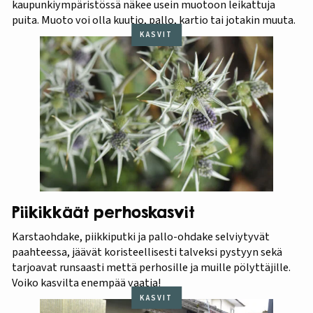
kaupunkiympäristössä näkee usein muotoon leikattuja
puita. Muoto voi olla kuutio, pallo, kartio tai jotakin muuta.
KASVIT
Piikikkäät perhoskasvit
Karstaohdake, piikkiputki ja pallo-ohdake selviytyvät
paahteessa, jäävät koristeellisesti talveksi pystyyn sekä
tarjoavat runsaasti mettä perhosille ja muille pölyttäjille.
Voiko kasvilta enempää vaatia!
KASVIT