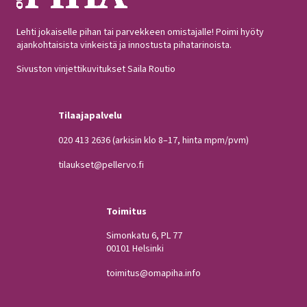
Lehti jokaiselle pihan tai parvekkeen omistajalle! Poimi hyöty
ajankohtaisista vinkeistä ja innostusta pihatarinoista.
Sivuston vinjettikuvitukset Saila Routio
Tilaajapalvelu
020 413 2636
(arkisin klo 8–17, hinta mpm/pvm)
tilaukset@pellervo.fi
Toimitus
Simonkatu 6, PL 77
00101 Helsinki
toimitus@omapiha.info