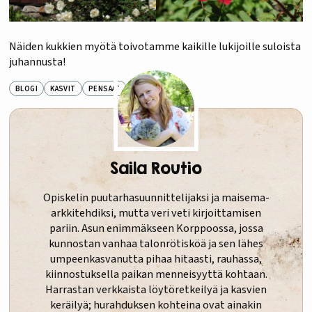
Näiden kukkien myötä toivotamme kaikille lukijoille suloista
juhannusta!
BLOGI
KASVIT
PENSAAT
Saila Routio
Opiskelin puutarhasuunnittelijaksi ja maisema-
arkkitehdiksi, mutta veri veti kirjoittamisen
pariin. Asun enimmäkseen Korppoossa, jossa
kunnostan vanhaa talonrötisköä ja sen lähes
umpeenkasvanutta pihaa hitaasti, rauhassa,
kiinnostuksella paikan menneisyyttä kohtaan.
Harrastan verkkaista löytöretkeilyä ja kasvien
keräilyä; hurahduksen kohteina ovat ainakin