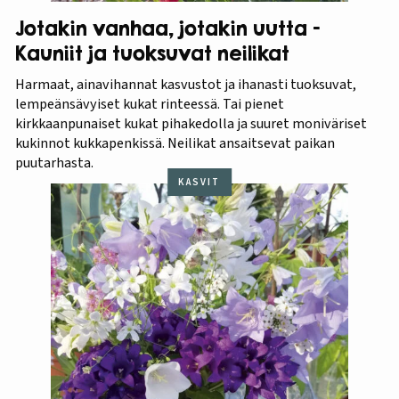
Jotakin vanhaa, jotakin uutta –
Kauniit ja tuoksuvat neilikat
Harmaat, ainavihannat kasvustot ja ihanasti tuoksuvat,
lempeänsävyiset kukat rinteessä. Tai pienet
kirkkaanpunaiset kukat pihakedolla ja suuret moniväriset
kukinnot kukkapenkissä. Neilikat ansaitsevat paikan
puutarhasta.
KASVIT