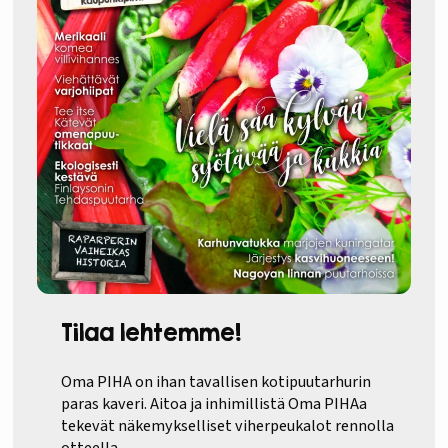
Tilaa lehtemme!
Oma PIHA on ihan tavallisen kotipuutarhurin
paras kaveri. Aitoa ja inhimillistä Oma PIHAa
tekevät näkemykselliset viherpeukalot rennolla
otteella.