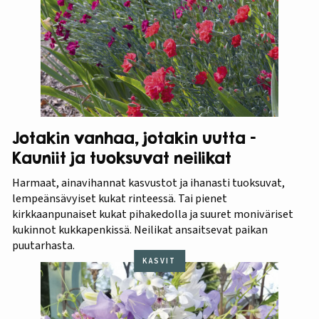
Jotakin vanhaa, jotakin uutta –
Kauniit ja tuoksuvat neilikat
Harmaat, ainavihannat kasvustot ja ihanasti tuoksuvat,
lempeänsävyiset kukat rinteessä. Tai pienet
kirkkaanpunaiset kukat pihakedolla ja suuret moniväriset
kukinnot kukkapenkissä. Neilikat ansaitsevat paikan
puutarhasta.
KASVIT