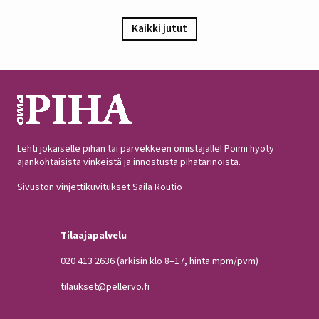
Kaikki jutut
Lehti jokaiselle pihan tai parvekkeen omistajalle! Poimi hyöty
ajankohtaisista vinkeistä ja innostusta pihatarinoista.
Sivuston vinjettikuvitukset Saila Routio
Tilaajapalvelu
020 413 2636
(arkisin klo 8–17, hinta mpm/pvm)
tilaukset@pellervo.fi