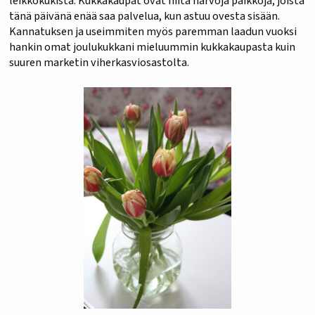
leikkokukista. Kukkakaupat ovat niitä harvoja paikkoja, joista
tänä päivänä enää saa palvelua, kun astuu ovesta sisään.
Kannatuksen ja useimmiten myös paremman laadun vuoksi
hankin omat joulukukkani mieluummin kukkakaupasta kuin
suuren marketin viherkasviosastolta.