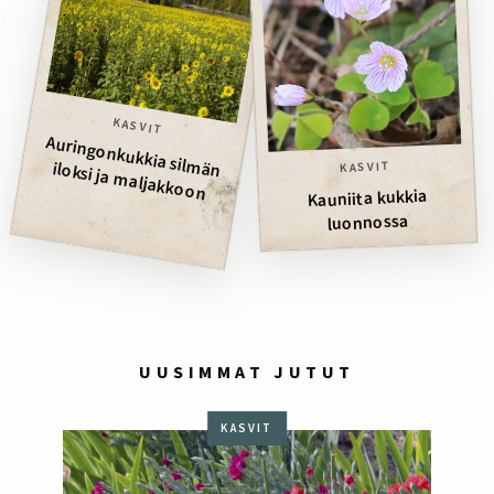
KASVIT
än iloksi ja m
Auringonkukkia silm
aljakkoon
KASVIT
Kauniita kukkia
luonnossa
UUSIMMAT JUTUT
KASVIT