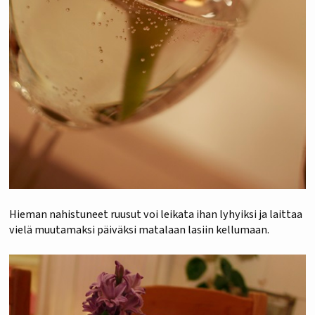
Hieman nahistuneet ruusut voi leikata ihan lyhyiksi ja laittaa
vielä muutamaksi päiväksi matalaan lasiin kellumaan.