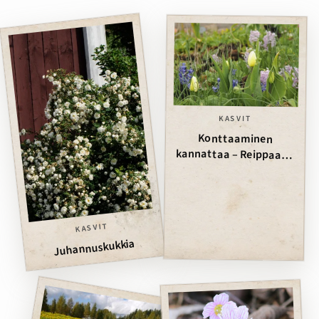
KASVIT
Konttaaminen
kannattaa – Reippaasti
sipuleita maahan
KASVIT
Juhannuskukkia