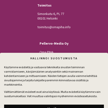
Toimitus
Simonkatu 6, PL 77
00101 Helsinki
toimitus@omapiha.info
Pellervo-Media Oy
Oma PIHA
Kodin Pellervo
HALLINNOI SUOSTUMUSTA
Maatilan Pellervo
Käytämme evästeitä ja vastaavia tekniikoita sivuston toiminnan
varmistamiseen, kävijämäärien analysointiin sekä mainonnan
kohdentamiseen ja mittaamiseen. Näiden tietojen avulla voimme kehittää
sivustojamme ja tarjota lukijoille paremmin kiinnostavaa sisältöä ja
Seuraa
markkinointia.
Facebook
Instagram
Välttämättömät evästeet ovat aina käytössä. Muita evästeitä käytämme vain
suostumuksellasi. Voit muuttaa valintojasi myöhemmin evästeasetuksista.
Tilaa pihakirje