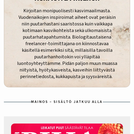
Kirjoitan monipuolisesti kasvimaailmasta.
Vuodenaikojen inspiroimat aiheet ovat peräisin
niin puutarhastani saaristossa kuin vaikkapa
kotimaan kasvikohteista sekä ulkomaisista
puutarhatapahtumista. Biologitaustaisena
freelancer-toimittajana on kiinnostavaa
käsitellä esimerkiksi sitä, millaisilla tavoilla
puutarhanhoitokin voi ylläpitää
luontoyhteyttämme. Pidän paljon muun muassa
niityistä, hyötykasveista, kasveihin liittyvästä
perinnetiedosta, kukkapuista ja syysväreistä.
MAINOS – SISÄLTÖ JATKUU ALLA