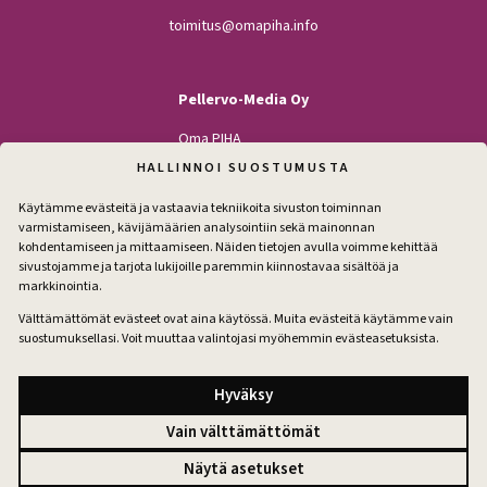
toimitus@omapiha.info
Pellervo-Media Oy
Oma PIHA
Kodin Pellervo
HALLINNOI SUOSTUMUSTA
Maatilan Pellervo
Käytämme evästeitä ja vastaavia tekniikoita sivuston toiminnan
varmistamiseen, kävijämäärien analysointiin sekä mainonnan
kohdentamiseen ja mittaamiseen. Näiden tietojen avulla voimme kehittää
sivustojamme ja tarjota lukijoille paremmin kiinnostavaa sisältöä ja
Seuraa
markkinointia.
Facebook
Instagram
Välttämättömät evästeet ovat aina käytössä. Muita evästeitä käytämme vain
suostumuksellasi. Voit muuttaa valintojasi myöhemmin evästeasetuksista.
Tilaa pihakirje
Hyväksy
Vain välttämättömät
Tilausehdot
Näytä asetukset
Tietosuoja
Evästeet
Evästeasetukset