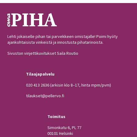
Lehti jokaiselle pihan tai parvekkeen omistajalle! Poimi hyöty
ajankohtaisista vinkeistä ja innostusta pihatarinoista.
Sivuston vinjettikuvitukset Saila Routio
Tilaajapalvelu
020 413 2636
(arkisin klo 8–17, hinta mpm/pvm)
tilaukset@pellervo.fi
Toimitus
Simonkatu 6, PL 77
00101 Helsinki