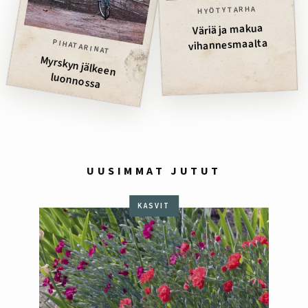
HYÖTYTARHA
Väriä ja makua
vihannesmaalta
PIHATARINAT
Myrskyn jälkeen
luonnossa
UUSIMMAT JUTUT
KASVIT