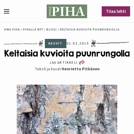
Siirry sisältöön
Tilaa lehti
Valikko
OMA PIHA
/
PIHALLA NYT
/
BLOGI
/
KELTAISIA KUVIOITA PUUNRUNGOLLA
KASVIT
02.02.2015
Keltaisia kuvioita puunrungolla
JAA ARTIKKELI
Teksti ja kuvat
Henrietta Pitkänen