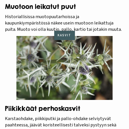
Muotoon leikatut puut
Historiallisissa muotopuutarhoissa ja
kaupunkiympäristössä näkee usein muotoon leikattuja
puita. Muoto voi olla kuutio, pallo, kartio tai jotakin muuta.
KASVIT
Piikikkäät perhoskasvit
Karstaohdake, piikkiputki ja pallo-ohdake selviytyvät
paahteessa, jäävät koristeellisesti talveksi pystyyn sekä