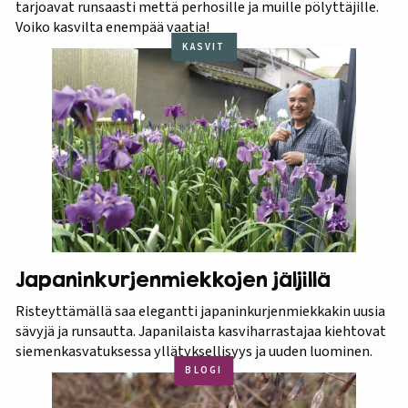
tarjoavat runsaasti mettä perhosille ja muille pölyttäjille.
Voiko kasvilta enempää vaatia!
KASVIT
Japaninkurjenmiekkojen jäljillä
Risteyttämällä saa elegantti japaninkurjenmiekkakin uusia
sävyjä ja runsautta. Japanilaista kasviharrastajaa kiehtovat
siemenkasvatuksessa yllätyksellisyys ja uuden luominen.
BLOGI