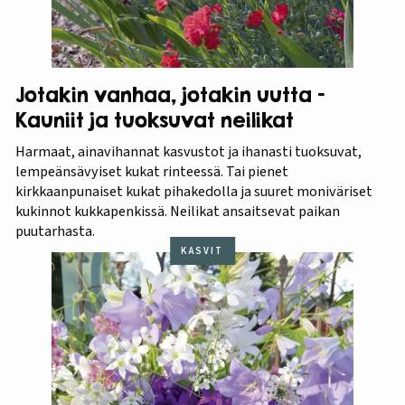
Jotakin vanhaa, jotakin uutta –
Kauniit ja tuoksuvat neilikat
Harmaat, ainavihannat kasvustot ja ihanasti tuoksuvat,
lempeänsävyiset kukat rinteessä. Tai pienet
kirkkaanpunaiset kukat pihakedolla ja suuret moniväriset
kukinnot kukkapenkissä. Neilikat ansaitsevat paikan
puutarhasta.
KASVIT