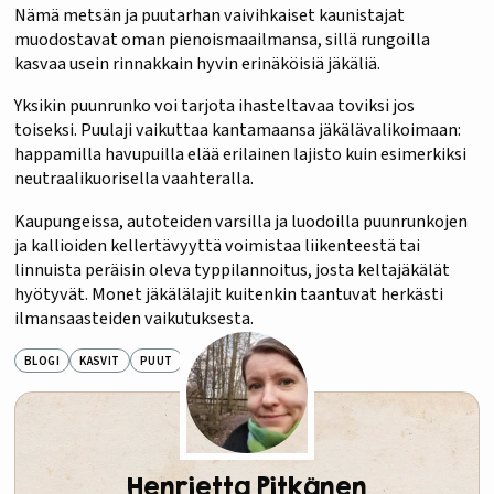
Nämä metsän ja puutarhan vaivihkaiset kaunistajat
muodostavat oman pienoismaailmansa, sillä rungoilla
kasvaa usein rinnakkain hyvin erinäköisiä jäkäliä.
Yksikin puunrunko voi tarjota ihasteltavaa toviksi jos
toiseksi. Puulaji vaikuttaa kantamaansa jäkälävalikoimaan:
happamilla havupuilla elää erilainen lajisto kuin esimerkiksi
neutraalikuorisella vaahteralla.
Kaupungeissa, autoteiden varsilla ja luodoilla puunrunkojen
ja kallioiden kellertävyyttä voimistaa liikenteestä tai
linnuista peräisin oleva typpilannoitus, josta keltajäkälät
hyötyvät. Monet jäkälälajit kuitenkin taantuvat herkästi
ilmansaasteiden vaikutuksesta.
BLOGI
KASVIT
PUUT
Henrietta Pitkänen