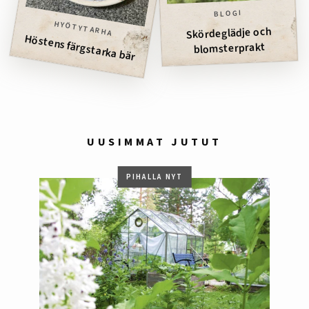
BLOGI
HYÖTYTARHA
Skördeglädje och
Höstens färgstarka bär
blomsterprakt
UUSIMMAT JUTUT
PIHALLA NYT