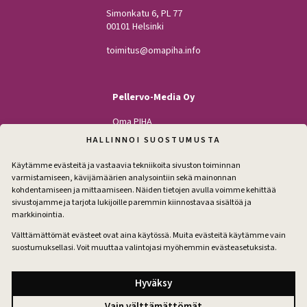
Simonkatu 6, PL 77
00101 Helsinki
toimitus@omapiha.info
Pellervo-Media Oy
Oma PIHA
Kodin Pellervo
HALLINNOI SUOSTUMUSTA
Maatilan Pellervo
Käytämme evästeitä ja vastaavia tekniikoita sivuston toiminnan
varmistamiseen, kävijämäärien analysointiin sekä mainonnan
kohdentamiseen ja mittaamiseen. Näiden tietojen avulla voimme kehittää
sivustojamme ja tarjota lukijoille paremmin kiinnostavaa sisältöä ja
Seuraa
markkinointia.
Facebook
Instagram
Välttämättömät evästeet ovat aina käytössä. Muita evästeitä käytämme vain
suostumuksellasi. Voit muuttaa valintojasi myöhemmin evästeasetuksista.
Tilaa pihakirje
Hyväksy
Vain välttämättömät