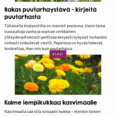
Rakas puutarhaystävä – kirjeitä
puutarhasta
Tällaisella kirjepostilla on mainiot puolensa. Usein tämä
vuosisatoja vanha ja sopivan verkkainen
yhteydenpitokonsti peittoaa kevyesti nykyiset turhankin
vinhasti sinkoilevat viestit. Paperissa on hyvää tekevää
konkretiaa, ihan niin kuin puutarhassa.
BLOGI
Kolme lempikukkaa kasvimaalle
Kasvimaalla saa olla runsaasti kukkia – etenkin iloisen