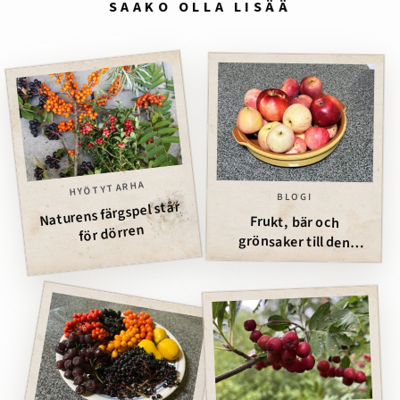
SAAKO OLLA LISÄÄ
HYÖTYTARHA
BLOGI
Naturens färgspel står
Frukt, bär och
för dörren
grönsaker till den
fyrfotade vännen