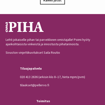
Kaikki jutut
Lehti jokaiselle pihan tai parvekkeen omistajalle! Poimi hyöty
ajankohtaisista vinkeistä ja innostusta pihatarinoista.
Sivuston vinjettikuvitukset Saila Routio
Tilaajapalvelu
020 413 2636
(arkisin klo 8–17, hinta mpm/pvm)
tilaukset@pellervo.fi
Toimitus