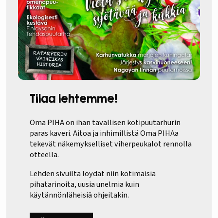
Tilaa lehtemme!
Oma PIHA on ihan tavallisen kotipuutarhurin
paras kaveri. Aitoa ja inhimillistä Oma PIHAa
tekevät näkemykselliset viherpeukalot rennolla
otteella.
Lehden sivuilta löydät niin kotimaisia
pihatarinoita, uusia unelmia kuin
käytännönläheisiä ohjeitakin.