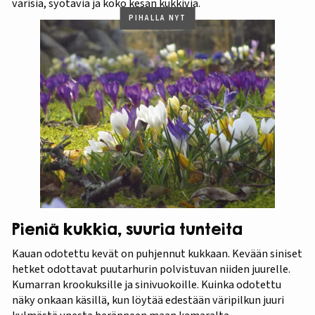
värisiä, syötäviä ja koko kesän kukkivia.
PIHALLA NYT
Pieniä kukkia, suuria tunteita
Kauan odotettu kevät on puhjennut kukkaan. Kevään siniset
hetket odottavat puutarhurin polvistuvan niiden juurelle.
Kumarran krookuksille ja sinivuokoille. Kuinka odotettu
näky onkaan käsillä, kun löytää edestään väripilkun juuri