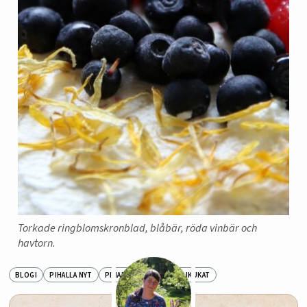
Torkade ringblomskronblad, blåbär, röda vinbär och
havtorn.
BLOGI
PIHALLA NYT
PIHAN HOITO
SIPULIKUKAT