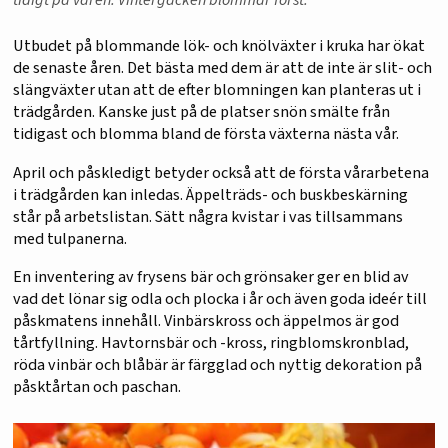
Utbudet på blommande lök- och knölväxter i kruka har ökat
de senaste åren. Det bästa med dem är att de inte är slit- och
slängväxter utan att de efter blomningen kan planteras ut i
trädgården. Kanske just på de platser snön smälte från
tidigast och blomma bland de första växterna nästa vår.
April och påskledigt betyder också att de första vårarbetena
i trädgården kan inledas. Äppelträds- och buskbeskärning
står på arbetslistan. Sätt några kvistar i vas tillsammans
med tulpanerna.
En inventering av frysens bär och grönsaker ger en blid av
vad det lönar sig odla och plocka i år och även goda ideér till
påskmatens innehåll. Vinbärskross och äppelmos är god
tårtfyllning. Havtornsbär och -kross, ringblomskronblad,
röda vinbär och blåbär är färgglad och nyttig dekoration på
påsktårtan och paschan.