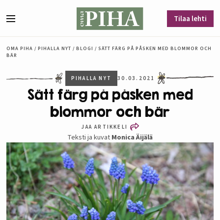
Siirry sisältöön
Tilaa lehti
Valikko
OMA PIHA
/
PIHALLA NYT
/
BLOGI
/
SÄTT FÄRG PÅ PÅSKEN MED BLOMMOR OCH
BÄR
PIHALLA NYT
30.03.2021
Sätt färg på påsken med
blommor och bär
JAA ARTIKKELI
Teksti ja kuvat
Monica Äijälä