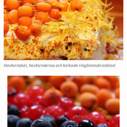
Havtornsbär, havtornskross och torkade ringblomskronblad.