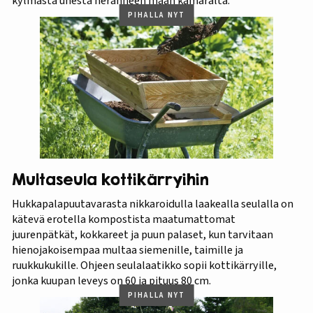
kylmästä unesta heränneen maan kamaralta.
PIHALLA NYT
Multaseula kottikärryihin
Hukkapalapuutavarasta nikkaroidulla laakealla seulalla on
kätevä erotella kompostista maatumattomat
juurenpätkät, kokkareet ja puun palaset, kun tarvitaan
hienojakoisempaa multaa siemenille, taimille ja
ruukkukukille. Ohjeen seulalaatikko sopii kottikärryille,
jonka kuupan leveys on 60 ja pituus 80 cm.
PIHALLA NYT