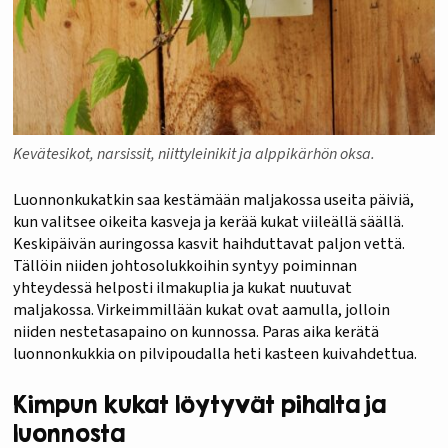
Kevätesikot, narsissit, niittyleinikit ja alppikärhön oksa.
Luonnonkukatkin saa kestämään maljakossa useita päiviä,
kun valitsee oikeita kasveja ja kerää kukat viileällä säällä.
Keskipäivän auringossa kasvit haihduttavat paljon vettä.
Tällöin niiden johtosolukkoihin syntyy poiminnan
yhteydessä helposti ilmakuplia ja kukat nuutuvat
maljakossa. Virkeimmillään kukat ovat aamulla, jolloin
niiden nestetasapaino on kunnossa. Paras aika kerätä
luonnonkukkia on pilvipoudalla heti kasteen kuivahdettua.
Kimpun kukat löytyvät pihalta ja
luonnosta