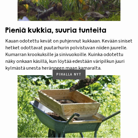
Pieniä kukkia, suuria tunteita
Kauan odotettu kevät on puhjennut kukkaan. Kevään siniset
hetket odottavat puutarhurin polvistuvan niiden juurelle.
Kumarran krookuksille ja sinivuokoille. Kuinka odotettu
näky onkaan käsillä, kun löytää edestään väripilkun juuri
kylmästä unesta heränneen maan kamaralta.
PIHALLA NYT