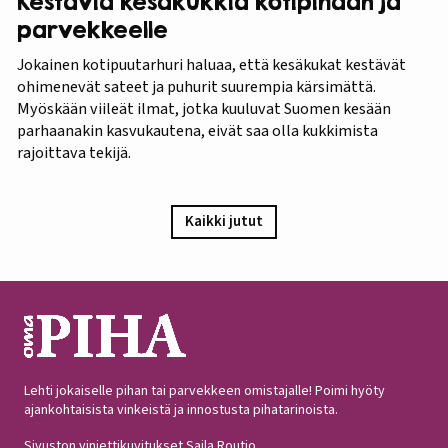
Kestäviä kesäkukkia kotipihaan ja
parvekkeelle
Jokainen kotipuutarhuri haluaa, että kesäkukat kestävät
ohimenevät sateet ja puhurit suurempia kärsimättä.
Myöskään viileät ilmat, jotka kuuluvat Suomen kesään
parhaanakin kasvukautena, eivät saa olla kukkimista
rajoittava tekijä.
Kaikki jutut
Lehti jokaiselle pihan tai parvekkeen omistajalle! Poimi hyöty
ajankohtaisista vinkeistä ja innostusta pihatarinoista.
Sivuston vinjettikuvitukset Saila Routio