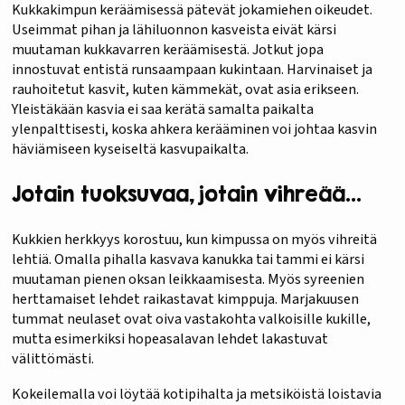
Kukkakimpun keräämisessä pätevät jokamiehen oikeudet.
Useimmat pihan ja lähiluonnon kasveista eivät kärsi
muutaman kukkavarren keräämisestä. Jotkut jopa
innostuvat entistä runsaampaan kukintaan. Harvinaiset ja
rauhoitetut kasvit, kuten kämmekät, ovat asia erikseen.
Yleistäkään kasvia ei saa kerätä samalta paikalta
ylenpalttisesti, koska ahkera kerääminen voi johtaa kasvin
häviämiseen kyseiseltä kasvupaikalta.
Jotain tuoksuvaa, jotain vihreää…
Kukkien herkkyys korostuu, kun kimpussa on myös vihreitä
lehtiä. Omalla pihalla kasvava kanukka tai tammi ei kärsi
muutaman pienen oksan leikkaamisesta. Myös syreenien
herttamaiset lehdet raikastavat kimppuja. Marjakuusen
tummat neulaset ovat oiva vastakohta valkoisille kukille,
mutta esimerkiksi hopeasalavan lehdet lakastuvat
välittömästi.
Kokeilemalla voi löytää kotipihalta ja metsiköistä loistavia