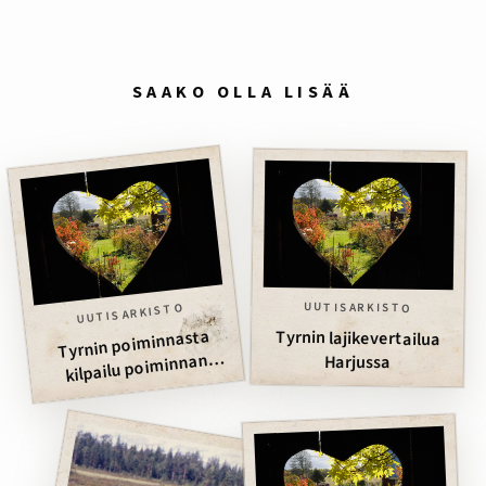
SAAKO OLLA LISÄÄ
UUTISARKISTO
UUTISARKISTO
Tyrnin poiminnasta
Tyrnin lajikevertailua
kilpailu poiminnan
Harjussa
kehittämiseksi