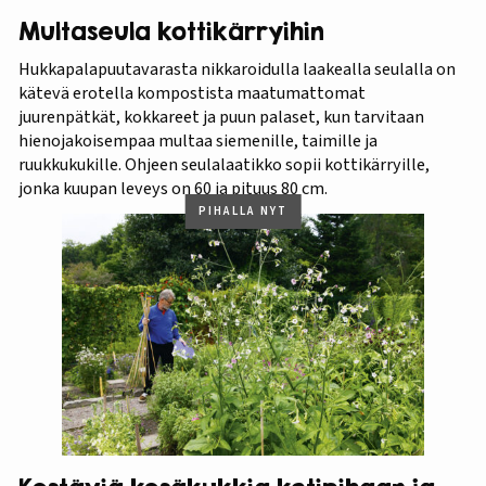
Multaseula kottikärryihin
Hukkapalapuutavarasta nikkaroidulla laakealla seulalla on
kätevä erotella kompostista maatumattomat
juurenpätkät, kokkareet ja puun palaset, kun tarvitaan
hienojakoisempaa multaa siemenille, taimille ja
ruukkukukille. Ohjeen seulalaatikko sopii kottikärryille,
jonka kuupan leveys on 60 ja pituus 80 cm.
PIHALLA NYT