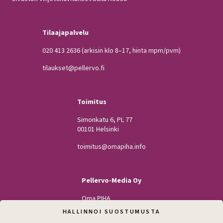
Tilaajapalvelu
020 413 2636
(arkisin klo 8–17, hinta mpm/pvm)
tilaukset@pellervo.fi
Toimitus
Simonkatu 6, PL 77
00101 Helsinki
toimitus@omapiha.info
Pellervo-Media Oy
Oma PIHA
Kodin Pellervo
HALLINNOI SUOSTUMUSTA