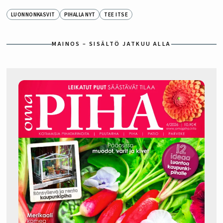
LUONNONKASVIT
PIHALLA NYT
TEE ITSE
MAINOS – SISÄLTÖ JATKUU ALLA