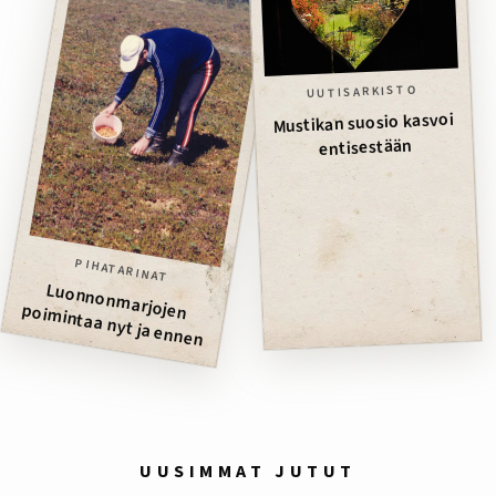
UUTISARKISTO
Mustikan suosio kasvoi
entisestään
PIHATARINAT
Luonnonm
arjojen poim
intaa nyt ja ennen
UUSIMMAT JUTUT