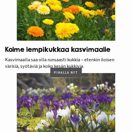
Kolme lempikukkaa kasvimaalle
Kasvimaalla saa olla runsaasti kukkia – etenkin iloisen
värisiä, syötäviä ja koko kesän kukkivia.
PIHALLA NYT