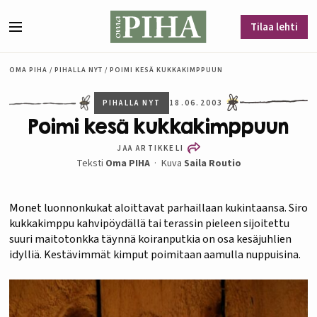
Siirry sisältöön
Tilaa lehti
Valikko
OMA PIHA
/
PIHALLA NYT
/
POIMI KESÄ KUKKAKIMPPUUN
PIHALLA NYT
18.06.2003
Poimi kesä kukkakimppuun
JAA ARTIKKELI
Teksti
Oma PIHA
Kuva
Saila Routio
Monet luonnonkukat aloittavat parhaillaan kukintaansa. Siro
kukkakimppu kahvipöydällä tai terassin pieleen sijoitettu
suuri maitotonkka täynnä koiranputkia on osa kesäjuhlien
idylliä. Kestävimmät kimput poimitaan aamulla nuppuisina.