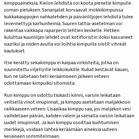
kimppuaineksia. Kielon lehdistä voi koota pienelle kimpulle
soman pieluksen. Sananjalat korvaavat mökkikimpuissa
kukkakauppojen nahkalehden ja päivänliljojen lehdistä tulee
levennettyjä karhunheiniä. Suuren lattia-asetelman voi
rakentaa vaikkapa raparperin lehtien keskelle. Hetken
kuluttua kuunliljan lehdet ovat kotifloristin iloksi kasvaneet
suuriksi ja niiden avulla voi loihtia kimpuille siistit vihreät
kaulukset.
Itse kerätty sekakimppu ei kaipaa virkisteitä, jotka on
suunniteltu viljellyille leikkokukille. Kukat kestävät kauan,
kun ne laitetaan heti keräämiseen jälkeen veteen
odottamaan kimpuiksi sitomista.
Kun kimppu on sidottu tiukasti kiinni, varsiin leikataan
veitsellä vinot imupinnat, ja kimppu asetetaan maljakkoon
raikkaaseen veteen. Lisäaikaa kimppu saa, jos maljakon vesi
vaihdetaan päivän, kahden välein ja samalla varsiin leikataan
uudet imupinnat. Ja kun kimppu osoittaa kuihtumisen
merkkejä, voidaan lähteä keräämään aineksia uuteen
kesäiseen sommitelmaan.