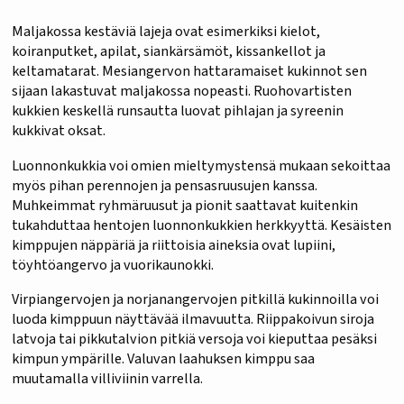
Maljakossa kestäviä lajeja ovat esimerkiksi kielot,
koiranputket, apilat, siankärsämöt, kissankellot ja
keltamatarat. Mesiangervon hattaramaiset kukinnot sen
sijaan lakastuvat maljakossa nopeasti. Ruohovartisten
kukkien keskellä runsautta luovat pihlajan ja syreenin
kukkivat oksat.
Luonnonkukkia voi omien mieltymystensä mukaan sekoittaa
myös pihan perennojen ja pensasruusujen kanssa.
Muhkeimmat ryhmäruusut ja pionit saattavat kuitenkin
tukahduttaa hentojen luonnonkukkien herkkyyttä. Kesäisten
kimppujen näppäriä ja riittoisia aineksia ovat lupiini,
töyhtöangervo ja vuorikaunokki.
Virpiangervojen ja norjanangervojen pitkillä kukinnoilla voi
luoda kimppuun näyttävää ilmavuutta. Riippakoivun siroja
latvoja tai pikkutalvion pitkiä versoja voi kieputtaa pesäksi
kimpun ympärille. Valuvan laahuksen kimppu saa
muutamalla villiviinin varrella.