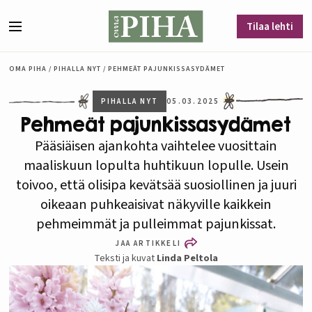
Siirry sisältöön
Tilaa lehti
Valikko
OMA PIHA
/
PIHALLA NYT
/
PEHMEÄT PAJUNKISSASYDÄMET
PIHALLA NYT
05.03.2025
Pehmeät pajunkissasydämet
Pääsiäisen ajankohta vaihtelee vuosittain
maaliskuun lopulta huhtikuun lopulle. Usein
toivoo, että olisipa kevätsää suosiollinen ja juuri
oikeaan puhkeaisivat näkyville kaikkein
pehmeimmät ja pulleimmat pajunkissat.
JAA ARTIKKELI
Teksti ja kuvat
Linda Peltola