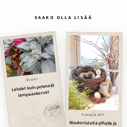
SAAKO OLLA LISÄÄ
BLOGI
Lehdet kuin pehmeät
lampaankorvat
PIHALLA NYT
Risukoristeita pihalle ja