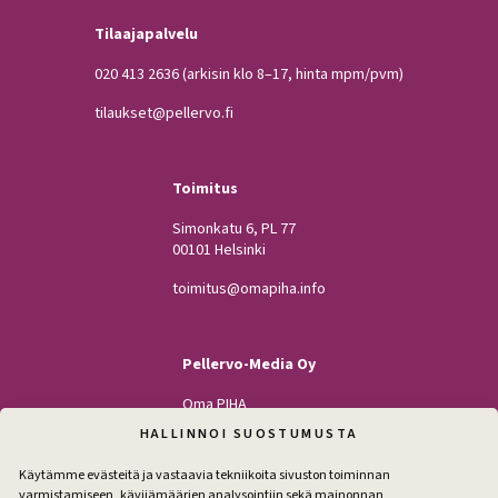
Tilaajapalvelu
020 413 2636
(arkisin klo 8–17, hinta mpm/pvm)
tilaukset@pellervo.fi
Toimitus
Simonkatu 6, PL 77
00101 Helsinki
toimitus@omapiha.info
Pellervo-Media Oy
Oma PIHA
Kodin Pellervo
HALLINNOI SUOSTUMUSTA
Maatilan Pellervo
Käytämme evästeitä ja vastaavia tekniikoita sivuston toiminnan
varmistamiseen, kävijämäärien analysointiin sekä mainonnan