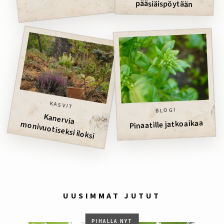
pääsiäispöytään
KASVIT
BLOGI
Kanervia
Pinaatille jatkoaikaa
m
onivuotiseksi iloksi
UUSIMMAT JUTUT
PIHALLA NYT