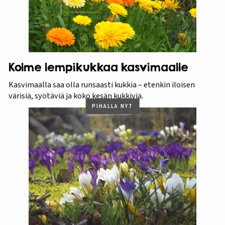
Kolme lempikukkaa kasvimaalle
Kasvimaalla saa olla runsaasti kukkia – etenkin iloisen
värisiä, syötäviä ja koko kesän kukkivia.
PIHALLA NYT