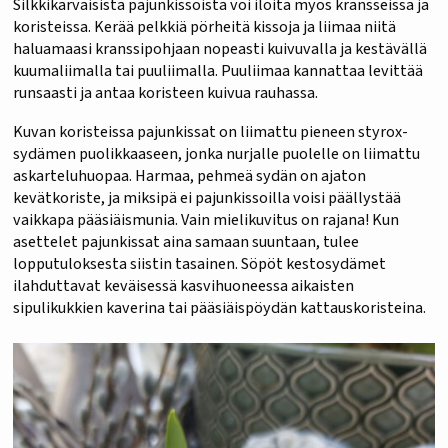
Silkkikarvaisista pajunkissoista voi iloita myös kransseissa ja
koristeissa. Kerää pelkkiä pörheitä kissoja ja liimaa niitä
haluamaasi kranssipohjaan nopeasti kuivuvalla ja kestävällä
kuumaliimalla tai puuliimalla. Puuliimaa kannattaa levittää
runsaasti ja antaa koristeen kuivua rauhassa.
Kuvan koristeissa pajunkissat on liimattu pieneen styrox-
sydämen puolikkaaseen, jonka nurjalle puolelle on liimattu
askarteluhuopaa. Harmaa, pehmeä sydän on ajaton
kevätkoriste, ja miksipä ei pajunkissoilla voisi päällystää
vaikkapa pääsiäismunia. Vain mielikuvitus on rajana! Kun
asettelet pajunkissat aina samaan suuntaan, tulee
lopputuloksesta siistin tasainen. Söpöt kestosydämet
ilahduttavat keväisessä kasvihuoneessa aikaisten
sipulikukkien kaverina tai pääsiäispöydän kattauskoristeina.