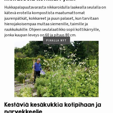
Hukkapalapuutavarasta nikkaroidulla laakealla seulalla on
kätevä erotella kompostista maatumattomat
juurenpätkät, kokkareet ja puun palaset, kun tarvitaan
hienojakoisempaa multaa siemenille, taimille ja
ruukkukukille. Ohjeen seulalaatikko sopii kottikärryille,
jonka kuupan leveys on 60 ja pituus 80 cm.
PIHALLA NYT
Kestäviä kesäkukkia kotipihaan ja
parvekkeelle