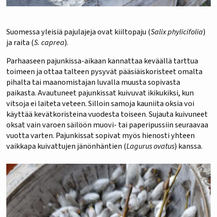
Suomessa yleisiä pajulajeja ovat kiiltopaju (
Salix phylicifolia
)
ja raita (
S. caprea
).
Parhaaseen pajunkissa-aikaan kannattaa keväällä tarttua
toimeen ja ottaa talteen pysyvät pääsiäiskoristeet omalta
pihalta tai maanomistajan luvalla muusta sopivasta
paikasta. Avautuneet pajunkissat kuivuvat ikikukiksi, kun
vitsoja ei laiteta veteen. Silloin samoja kauniita oksia voi
käyttää kevätkoristeina vuodesta toiseen. Sujauta kuivuneet
oksat vain varoen säilöön muovi- tai paperipussiin seuraavaa
vuotta varten. Pajunkissat sopivat myös hienosti yhteen
vaikkapa kuivattujen jänönhäntien (
Lagurus ovatus
) kanssa.