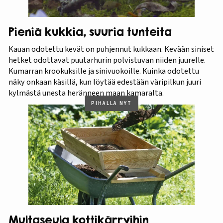
Pieniä kukkia, suuria tunteita
Kauan odotettu kevät on puhjennut kukkaan. Kevään siniset
hetket odottavat puutarhurin polvistuvan niiden juurelle.
Kumarran krookuksille ja sinivuokoille. Kuinka odotettu
näky onkaan käsillä, kun löytää edestään väripilkun juuri
kylmästä unesta heränneen maan kamaralta.
PIHALLA NYT
Multaseula kottikärryihin