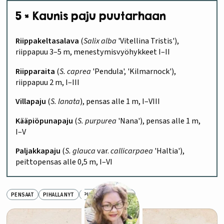
5 × Kaunis paju puutarhaan
Riippakeltasalava
(
Salix alba
'Vitellina Tristis'),
riippapuu 3–5 m, menestymisvyöhykkeet I–II
Riipparaita
(
S. caprea
'Pendula', 'Kilmarnock'),
riippapuu 2 m, I–III
Villapaju
(
S. lanata
), pensas alle 1 m, I–VIII
Kääpiöpunapaju
(
S. purpurea
'Nana'), pensas alle 1 m,
I–V
Paljakkapaju
(
S. glauca
var.
callicarpaea
'Haltia'),
peittopensas alle 0,5 m, I–VI
PENSAAT
PIHALLA NYT
PUUT
TEE ITSE