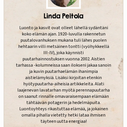
Linda Peltola
Luonto ja kasvit ovat olleet lähellä sydäntäni
koko elämän ajan. 1920-luvulla rakennetun
puutalovanhuksen mukana tuli lähes puolen
hehtaarin villi metsäinen tontti (vyöhykkeellä
III-IV), joka käynnisti
puutarhainnostuksen vuonna 2002. Aistien
tarhassa -kolumneissa saan ilokseni jakaa sanoin
ja kuvin puutarhaelämän ihanimpia
aistielämyksiä. Lisäksi kirjoitan etenkin
hyötypuutarha-aiheisia artikkeleita. Alati
laajenevan lavatarhan myötä perennapuutarha
on saanut rinnalle omavaraisempaan elämään
tähtäävän potagerin ja hedelmäpuita.
Luontoyhteys rikastuttaa elämää, ja jokainen
omalla pihalla vietetty hetki lataa ihmisen
täyteen uutta energiaa!