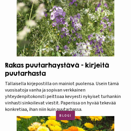
Rakas puutarhaystävä – kirjeitä
puutarhasta
Tällaisella kirjepostilla on mainiot puolensa. Usein tämä
vuosisatoja vanha ja sopivan verkkainen
yhteydenpitokonsti peittoaa kevyesti nykyiset turhankin
vinhasti sinkoilevat viestit. Paperissa on hyvää tekevää
konkretiaa, ihan niin kuin puutarhassa.
BLOGI